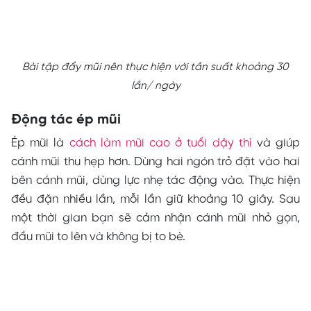
Bài tập đẩy mũi nên thực hiện với tần suất khoảng 30
lần/ ngày
Động tác ép mũi
Ép mũi là
cách làm mũi cao ở tuổi dậy thì
và giúp
cánh mũi thu hẹp hơn. Dùng hai ngón trỏ đặt vào hai
bên cánh mũi, dùng lực nhẹ tác động vào. Thực hiện
đều đặn nhiều lần, mỗi lần giữ khoảng 10 giây. Sau
một thời gian bạn sẽ cảm nhận cánh mũi nhỏ gọn,
đầu mũi to lên và không bị to bè.