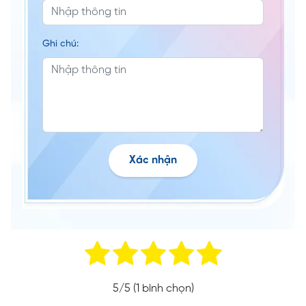
Ghi chú:
Xác nhận
5
/5 (
1
bình chọn)