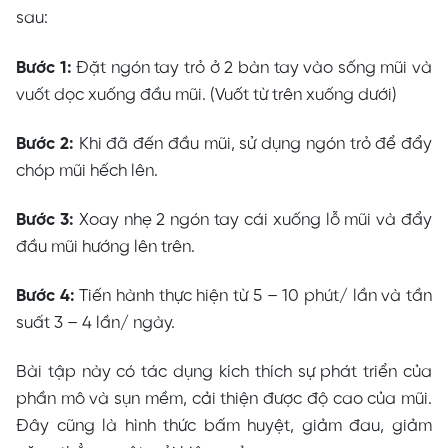
sau:
Bước 1:
Đặt ngón tay trỏ ở 2 bàn tay vào sống mũi và
vuốt dọc xuống đầu mũi. (Vuốt từ trên xuống dưới)
Bước 2:
Khi đã đến đầu mũi, sử dụng ngón trỏ để đẩy
chóp mũi hếch lên.
Bước 3:
Xoay nhẹ 2 ngón tay cái xuống lỗ mũi và đẩy
đầu mũi hướng lên trên.
Bước 4:
Tiến hành thực hiện từ 5 – 10 phút/ lần và tần
suất 3 – 4 lần/ ngày.
Bài tập này có tác dụng kích thích sự phát triển của
phần mô và sụn mềm, cải thiện được độ cao của mũi.
Đây cũng là hình thức bấm huyệt, giảm đau, giảm