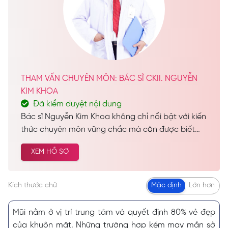
THAM VẤN CHUYÊN MÔN: BÁC SĨ CKII. NGUYỄN
KIM KHOA
Đã kiểm duyệt nội dung
Bác sĩ Nguyễn Kim Khoa không chỉ nổi bật với kiến
thức chuyên môn vững chắc mà còn được biết
đến như một vị bác sĩ đầy tâm huyết, luôn tận
XEM HỒ SƠ
tâm vì lợi ích và sự hài lòng của bệnh nhân. Hiện
nay, bác sĩ Nguyễn Kim Khoa đảm nhiệm vai trò
Trưởng Khoa Thẩm Mỹ tại Seoul Center, đồng thời
Kích thước chữ
Mặc định
Lớn hơn
giữ vị trí quan trọng tại Khoa Thẩm Mỹ của Bệnh
viện Da Liễu TP.HCM.
Mũi nằm ở vị trí trung tâm và quyết định 80% vẻ đẹp
của khuôn mặt. Những trường hợp kém may mắn sở