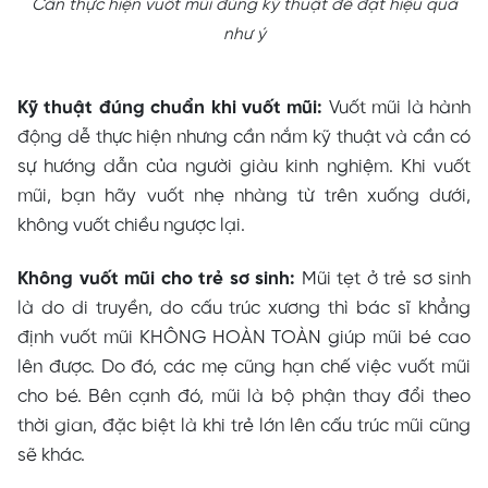
Cần thực hiện vuốt mũi đúng kỹ thuật để đạt hiệu quả
như ý
Kỹ thuật đúng chuẩn khi vuốt mũi:
Vuốt mũi là hành
động dễ thực hiện nhưng cần nắm kỹ thuật và cần có
sự hướng dẫn của người giàu kinh nghiệm. Khi vuốt
mũi, bạn hãy vuốt nhẹ nhàng từ trên xuống dưới,
không vuốt chiều ngược lại.
Không vuốt mũi cho trẻ sơ sinh:
Mũi tẹt ở trẻ sơ sinh
là do di truyền, do cấu trúc xương thì bác sĩ khẳng
định vuốt mũi KHÔNG HOÀN TOÀN giúp mũi bé cao
lên được. Do đó, các mẹ cũng hạn chế việc vuốt mũi
cho bé. Bên cạnh đó, mũi là bộ phận thay đổi theo
thời gian, đặc biệt là khi trẻ lớn lên cấu trúc mũi cũng
sẽ khác.