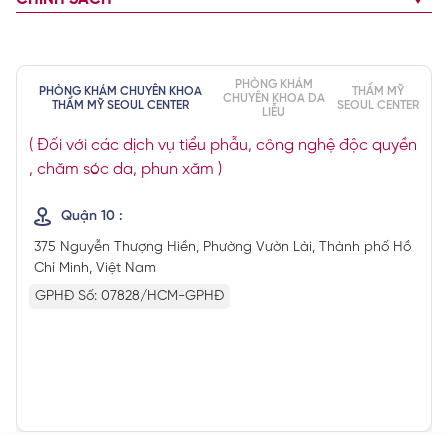
PHÒNG KHÁM
PHÒNG KHÁM CHUYÊN KHOA
THẨM MỸ
CHUYÊN KHOA DA
THẨM MỸ SEOUL CENTER
SEOUL CENTER
LIỄU
( Đối với các dịch vụ tiểu phẫu, công nghệ độc quyền
, chăm sóc da, phun xăm )
Quận 10 :
375 Nguyễn Thượng Hiền, Phường Vườn Lài, Thành phố Hồ
Chí Minh, Việt Nam
GPHĐ Số: 07828/HCM-GPHĐ