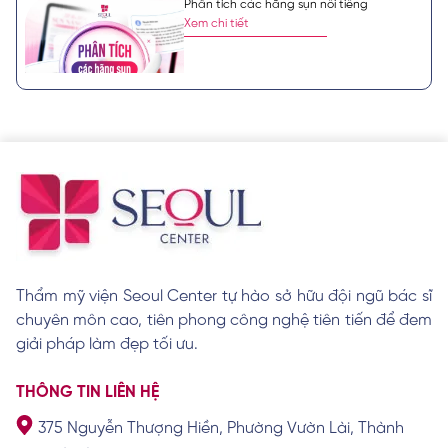
Phân tích các hãng sụn nổi tiếng
Xem chi tiết
So sánh chi tiết dịch vụ nâng mũi tại Việt
Nam với nước ngoài
Xem chi tiết
4 tầng lớp sụn trong nâng mũi tại Công ty
Thẩm mỹ viện Seoul Center tự hào sở hữu đội ngũ bác sĩ
Bệnh viện Thẩm mỹ Seoul Center
chuyên môn cao, tiên phong công nghệ tiên tiến để đem
Xem chi tiết
giải pháp làm đẹp tối ưu.
THÔNG TIN LIÊN HỆ
Tiêu chí Seoul Center chọn lựa các dòng
375 Nguyễn Thượng Hiền, Phường Vườn Lài, Thành
sụn