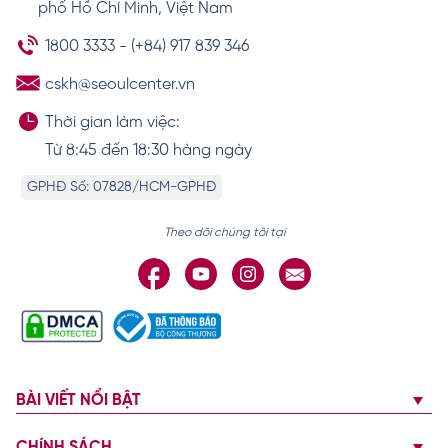
phố Hồ Chí Minh, Việt Nam
Xem chi tiết
1800 3333
-
(+84) 917 839 346
cskh@seoulcenter.vn
Thị trường nâng mũi tại Việt Nam biến
Thời gian làm việc:
động
Từ 8:45 đến 18:30 hàng ngày
Xem chi tiết
GPHĐ Số: 07828/HCM-GPHĐ
Theo dõi chúng tôi tại
BÀI VIẾT NỔI BẬT
CHÍNH SÁCH