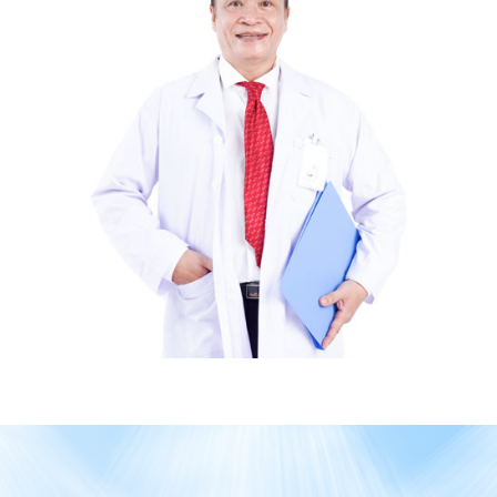
nước tôn vinh. Nhằm ghi nhận sự đóng góp vượt trội
của bác trong ngành thẩm mỹ và làm đẹp.
Bác sĩ Nguyễn Kim Khoa hoạt động trong nhiều lĩnh
vực chuyên môn như chăm sóc da chuyên sâu, phẫu
thuật và tạo hình thẩm mỹ. Bác sĩ còn là giảng viên
chuyên ngành thẩm mỹ, thường xuyên chia sẻ kiến
thức và kinh nghiệm của mình với cộng đồng y khoa.
Bằng chính cái tâm yêu nghề, Bác sĩ không ngừng
trau dồi, cập nhật kiến thức chuyên môn thông qua
các hội thảo khoa học Thẩm mỹ, tập huấn và đào tạo
cả trong và ngoài nước. Kết hợp với kinh nghiệm thực
tế đã giúp Bác sĩ Nguyễn Kim Khoa thực hiện thành
công hơn 15.000 ca phẫu thuật, góp phần tạo nên sắc
vóc hoàn hảo cho hàng nghìn phụ nữ Việt.