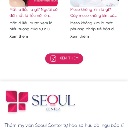
Mắt lá liễu là gì? Người có
Meso không kim là gì?
đôi mắt lá liễu nói lên
Cấy meso không kim có
điều gì?
tác dụng gì?
Mắt lá liễu được xem là
Meso không kim là một
biểu tượng của sự dịu
phương pháp trẻ hóa da
dàng, tinh tế, thông minh
thế hệ mới, được cải tiến
Xem thêm
Xem thêm
và giàu cảm xúc....
từ công nghệ
Mesotherapy...
XEM THÊM
Thẩm mỹ viện Seoul Center tự hào sở hữu đội ngũ bác sĩ