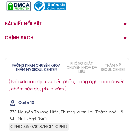
BÀI VIẾT NỔI BẬT
CHÍNH SÁCH
PHÒNG KHÁM
PHÒNG KHÁM CHUYÊN KHOA
THẨM MỸ
CHUYÊN KHOA DA
THẨM MỸ SEOUL CENTER
SEOUL CENTER
LIỄU
( Đối với các dịch vụ tiểu phẫu, công nghệ độc quyền
, chăm sóc da, phun xăm )
Quận 10 :
375 Nguyễn Thượng Hiền, Phường Vườn Lài, Thành phố Hồ
Chí Minh, Việt Nam
GPHĐ Số: 07828/HCM-GPHĐ