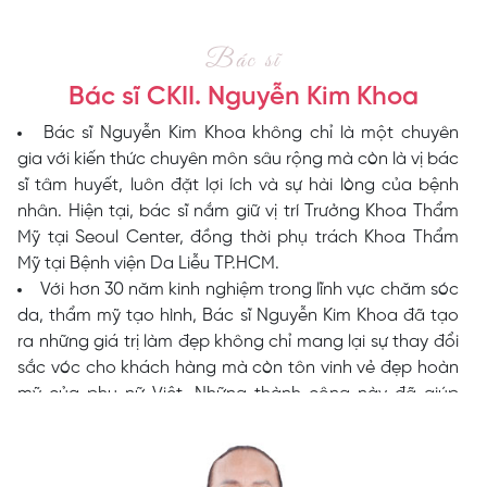
Bác sĩ
Bác sĩ CKII. Nguyễn Kim Khoa
Bác sĩ Nguyễn Kim Khoa không chỉ là một chuyên
gia với kiến thức chuyên môn sâu rộng mà còn là vị bác
sĩ tâm huyết, luôn đặt lợi ích và sự hài lòng của bệnh
nhân. Hiện tại, bác sĩ nắm giữ vị trí Trưởng Khoa Thẩm
Mỹ tại Seoul Center, đồng thời phụ trách Khoa Thẩm
Mỹ tại Bệnh viện Da Liễu TP.HCM.
Với hơn 30 năm kinh nghiệm trong lĩnh vực chăm sóc
da, thẩm mỹ tạo hình, Bác sĩ Nguyễn Kim Khoa đã tạo
ra những giá trị làm đẹp không chỉ mang lại sự thay đổi
sắc vóc cho khách hàng mà còn tôn vinh vẻ đẹp hoàn
mỹ của phụ nữ Việt. Những thành công này đã giúp
bác sĩ đạt được nhiều danh hiệu cao quý.
Năm 2022, Bác sĩ Nguyễn Kim Khoa vinh dự nhận
danh hiệu “Thầy Thuốc Ưu Tú” lần thứ 14 được nhà