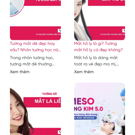
Tướng mắt dê đẹp hay
Mắt hồ ly là gì? Tướng
xấu? Nhân tướng học nói
mắt hồ ly có đẹp không?
gì về mắt dê?
Trong nhân tướng học,
Mắt hồ ly là dáng mắt
tướng mắt dê thường
toát ra vẻ đẹp ma mị,
được cho là không đáng
quyến rũ và cực kỳ sắc
Xem thêm
Xem thêm
tin cậy, gắn liền với nhiều
sảo. Những...
nhận...