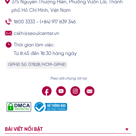
375 Nguyễn Thượng Hiền, Phường Vườn Lài, Thành
phố Hồ Chí Minh, Việt Nam
1800 3333
-
(+84) 917 839 346
cskh@seoulcenter.vn
Thời gian làm việc:
Từ 8:45 đến 18:30 hàng ngày
GPHĐ Số: 07828/HCM-GPHĐ
Theo dõi chúng tôi tại
BÀI VIẾT NỔI BẬT