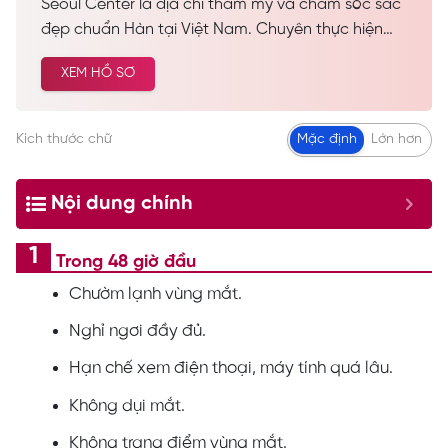
Seoul Center là địa chỉ thẩm mỹ và chăm sóc sắc
đẹp chuẩn Hàn tại Việt Nam. Chuyên thực hiện
các dịch vụ spa làm đẹp, chăm sóc da công nghệ
XEM HỒ SƠ
cao… Được nhiều khách hàng tin tưởng và lựa
chọn cải thiện vẻ đẹp tự nhiên.
Kích thước chữ
Mặc định
Lớn hơn
Nội dung chính
Trong 48 giờ đầu
Chườm lạnh vùng mắt.
Nghỉ ngơi đầy đủ.
Hạn chế xem điện thoại, máy tính quá lâu.
Không dụi mắt.
Không trang điểm vùng mắt.