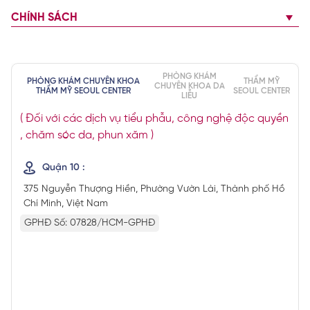
CHÍNH SÁCH
PHÒNG KHÁM
PHÒNG KHÁM CHUYÊN KHOA
THẨM MỸ
CHUYÊN KHOA DA
THẨM MỸ SEOUL CENTER
SEOUL CENTER
LIỄU
( Đối với các dịch vụ tiểu phẫu, công nghệ độc quyền
, chăm sóc da, phun xăm )
Quận 10 :
375 Nguyễn Thượng Hiền, Phường Vườn Lài, Thành phố Hồ
Chí Minh, Việt Nam
GPHĐ Số: 07828/HCM-GPHĐ