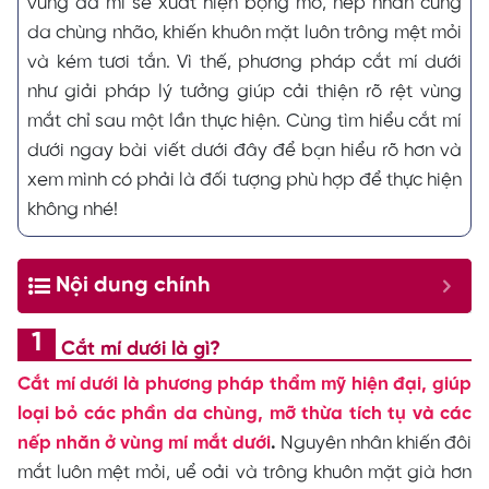
vùng da mí sẽ xuất hiện bọng mỡ, nếp nhăn cùng
da chùng nhão, khiến khuôn mặt luôn trông mệt mỏi
và kém tươi tắn. Vì thế, phương pháp cắt mí dưới
như giải pháp lý tưởng giúp cải thiện rõ rệt vùng
mắt chỉ sau một lần thực hiện. Cùng tìm hiểu cắt mí
dưới ngay bài viết dưới đây để bạn hiểu rõ hơn và
xem mình có phải là đối tượng phù hợp để thực hiện
không nhé!
Nội dung chính
Cắt mí dưới là gì?
Cắt mí dưới là phương pháp thẩm mỹ hiện đại, giúp
loại bỏ các phần da chùng, mỡ thừa tích tụ và các
nếp nhăn ở vùng mí mắt dưới
.
Nguyên nhân khiến đôi
mắt luôn mệt mỏi, uể oải và trông khuôn mặt già hơn