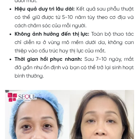
dưới mắt.
Hiệu quả duy trì lâu dài:
Kết quả sau phẫu thuật
có thể giữ được từ 5-10 năm tùy theo cơ địa và
cách chăm sóc của mỗi người.
Không ảnh hưởng đến thị lực:
Toàn bộ thao tác
chỉ diễn ra ở vùng mô mềm dưới da, không can
thiệp vào cấu trúc hay thị lực của mắt.
Thời gian hồi phục nhanh:
Sau 7–10 ngày, mắt
đã gần như ổn định và bạn có thể trở lại sinh hoạt
bình thường.