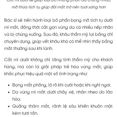
Cắt mí dưới sẽ giúp loại bỏ những phần da chùng nhão,
mỡ thừa tích tụ giúp đôi mắt trở nên tươi sáng hơn
Bác sĩ sẽ tiến hành loại bỏ phần bọng mỡ tích tụ dưới
mí mắt, đồng thời cắt gọn vùng da có nhiều nếp nhăn
và bị chùng xuống. Sau đó, khâu thẩm mỹ lại bằng chỉ
chuyên dụng, giúp vết khâu khó có thể nhìn thấy bằng
mắt thường sau khi lành.
Cắt mí dưới không chỉ tăng tính thẩm mỹ cho khách
hàng, mà còn là giải pháp trẻ hóa vùng mắt, giúp
khắc phục hiệu quả một số tình trạng như:
Bọng mắt phồng, lộ rõ khi cười hoặc khi nghỉ ngơi.
Da vùng mí mắt dưới chảy xệ, nhăn nheo do lão
hóa.
Quầng thâm mắt, rãnh lệ sâu khiến khuôn mặt
kém tươi tắn.