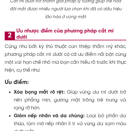
Cắt mí dưới trở thành giải pháp lý tưởng giúp trẻ hóa
đôi mắt được nhiều người lựa chọn khi đã có dấu hiệu
lão hóa ở vùng mắt
Ưu nhược điểm của phương pháp cắt mí
dưới
Cũng như bất kỳ thủ thuật can thiệp thẩm mỹ khác,
phương pháp cắt mí dưới có cả ưu điểm nổi bật cùng
một vài hạn chế nhỏ mà bạn cần hiểu rõ trước khi thực
hiện, cụ thể như:
Ưu điểm:
Xóa bọng mắt rõ rệt:
Giúp vùng da mí dưới trở
nên phẳng mịn, gương mặt trông trẻ trung và
rạng rỡ hơn.
Giảm nếp nhăn và da chùng:
Loại bỏ phần da
thừa, làm mờ nếp nhăn li ti và vùng da sạm màu