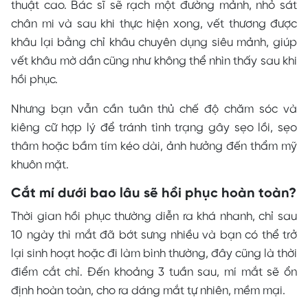
thuật cao. Bác sĩ sẽ rạch một đường mảnh, nhỏ sát
chân mi và sau khi thực hiện xong, vết thương được
khâu lại bằng chỉ khâu chuyên dụng siêu mảnh, giúp
vết khâu mờ dần cũng như không thể nhìn thấy sau khi
hồi phục.
Nhưng bạn vẫn cần tuân thủ chế độ chăm sóc và
kiêng cữ hợp lý để tránh tình trạng gây sẹo lồi, sẹo
thâm hoặc bầm tím kéo dài, ảnh hưởng đến thẩm mỹ
khuôn mặt.
Cắt mí dưới bao lâu sẽ hồi phục hoàn toàn?
Thời gian hồi phục thường diễn ra khá nhanh, chỉ sau
10 ngày thì mắt đã bớt sưng nhiều và bạn có thể trở
lại sinh hoạt hoặc đi làm bình thường, đây cũng là thời
điểm cắt chỉ. Đến khoảng 3 tuần sau, mí mắt sẽ ổn
định hoàn toàn, cho ra dáng mắt tự nhiên, mềm mại.