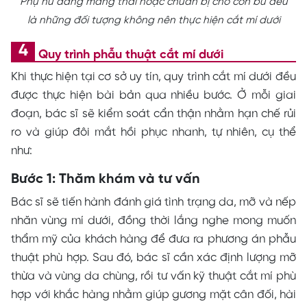
Phụ nữ đang mang thai hoặc chuẩn bị cho con bú đều
là những đối tượng không nên thực hiện cắt mí dưới
Quy trình phẫu thuật cắt mí dưới
Khi thực hiện tại cơ sở uy tín, quy trình cắt mí dưới đều
được thực hiện bài bản qua nhiều bước. Ở mỗi giai
đoạn, bác sĩ sẽ kiểm soát cẩn thận nhằm hạn chế rủi
ro và giúp đôi mắt hồi phục nhanh, tự nhiên, cụ thể
như:
Bước 1: Thăm khám và tư vấn
Bác sĩ sẽ tiến hành đánh giá tình trạng da, mỡ và nếp
nhăn vùng mí dưới, đồng thời lắng nghe mong muốn
thẩm mỹ của khách hàng để đưa ra phương án phẫu
thuật phù hợp. Sau đó, bác sĩ cần xác định lượng mỡ
thừa và vùng da chùng, rồi tư vấn kỹ thuật cắt mí phù
hợp với khắc hàng nhằm giúp gương mặt cân đối, hài