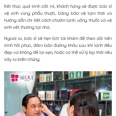
Kết thúc quá trình cắt mí, khách hàng sẽ được bác sĩ
vệ sinh vùng phẫu thuật, băng bảo vệ tạm thời và
hướng dẫn chi tiết cách chườm lạnh, uống thuốc và vệ
sinh vết thương tại nhà.
Ngoài ra, bác sĩ sẽ hẹn lịch tái khám để theo dõi tiến
trình hồi phục, đảm bảo đường khâu sau khi lành đều
đẹp và không để lại sẹo, hoặc có thể xử lý kịp thời nếu
xảy ra biến chứng.