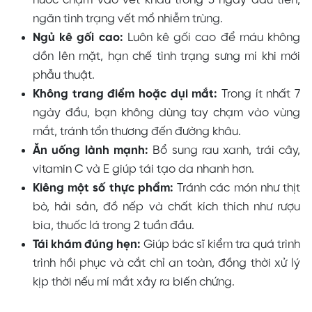
ngăn tình trạng vết mổ nhiễm trùng.
Ngủ kê gối cao:
Luôn kê gối cao để máu không
dồn lên mặt, hạn chế tình trạng sưng mí khi mới
phẫu thuật.
Không trang điểm hoặc dụi mắt:
Trong ít nhất 7
ngày đầu, bạn không dùng tay chạm vào vùng
mắt, tránh tổn thương đến đường khâu.
Ăn uống lành mạnh:
Bổ sung rau xanh, trái cây,
vitamin C và E giúp tái tạo da nhanh hơn.
Kiêng một số thực phẩm:
Tránh các món như thịt
bò, hải sản, đồ nếp và chất kích thích như rượu
bia, thuốc lá trong 2 tuần đầu.
Tái khám đúng hẹn:
Giúp bác sĩ kiểm tra quá trình
trình hồi phục và cắt chỉ an toàn, đồng thời xử lý
kịp thời nếu mí mắt xảy ra biến chứng.