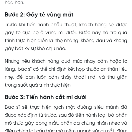
hòa hơn.
Bước 2: Gây tê vùng mắt
Trước khi tiến hành phẫu thuật, khách hàng sẽ được
gây tê cục bộ ở vùng mí dưới. Bước này hỗ trợ quá
trình thực hiện diễn ra nhẹ nhàng, không đau và không
gây bất kỳ sự khó chịu nào.
Nhưng nếu khách hàng quá mức nhạy cảm hoặc lo
lắng, bác sĩ có thể chỉ định kết hợp thuốc an thần liều
nhẹ, để bạn luôn cảm thấy thoải mái và thư giãn
trong suốt quá trình thực hiện.
Bước 3: Tiến hành cắt mí dưới
Bác sĩ sẽ thực hiện rạch một đường siêu mảnh đã
được xác định từ trước, sau đó tiến hành loại bỏ phần
mỡ thừa gây bọng mắt, phần da chùng nhăn nheo và
điều chỉnh lại cấu trúc mô mềm quanh vùng mắt, đảm