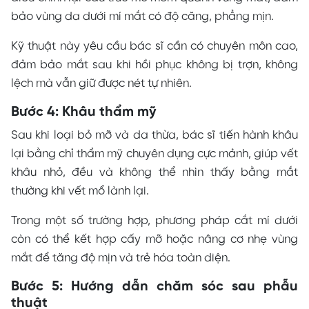
bảo vùng da dưới mí mắt có độ căng, phẳng mịn.
Kỹ thuật này yêu cầu bác sĩ cần có chuyên môn cao,
đảm bảo mắt sau khi hồi phục không bị trợn, không
lệch mà vẫn giữ được nét tự nhiên.
Bước 4: Khâu thẩm mỹ
Sau khi loại bỏ mỡ và da thừa, bác sĩ tiến hành khâu
lại bằng chỉ thẩm mỹ chuyên dụng cực mảnh, giúp vết
khâu nhỏ, đều và không thể nhìn thấy bằng mắt
thường khi vết mổ lành lại.
Trong một số trường hợp, phương pháp cắt mí dưới
còn có thể kết hợp cấy mỡ hoặc nâng cơ nhẹ vùng
mắt để tăng độ mịn và trẻ hóa toàn diện.
Bước 5: Hướng dẫn chăm sóc sau phẫu
thuật