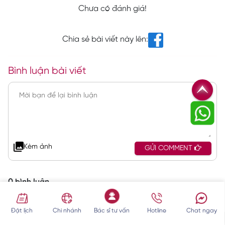
Chưa có đánh giá!
Chia sẻ bài viết này lên:
Bình luận bài viết
Kèm ảnh
GỬI COMMENT
0 bình luận
Đặt lịch
Chi nhánh
Bác sĩ tư vấn
Hotline
Chat ngay