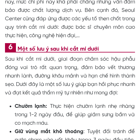
nay, mức chi phí này khá phải chăng nhưng vẫn đảm
bảo được chất lượng dịch vụ. Bên cạnh đó, Seoul
Center cũng đáp ứng được các yếu tố then chốt trong
quy trình cắt mí dưới: được bác sĩ chuyên môn cao
thực hiện, công nghệ hiện đại,…
Một số lưu ý sau khi cắt mí dưới
Sau khi cắt mí dưới, giai đoạn chăm sóc hậu phẫu
đóng vai trò rất quan trọng, đảm bảo vết thương
nhanh lành, đường khâu mảnh và hạn chế hình thành
sẹo. Dưới đây là một số lưu ý giúp bạn hồi phục nhanh
và đạt kết quả thẩm mỹ tự nhiên như mong đợi:
Chườm lạnh:
Thực hiện chườm lạnh nhẹ nhàng
trong 1-2 ngày đầu, để giúp giảm sưng bầm và
co mạch máu.
Giữ vùng mắt khô thoáng
: Tuyệt đối tránh để
nước chạm vào vết khâu trong 3 ngày đầu tiên,