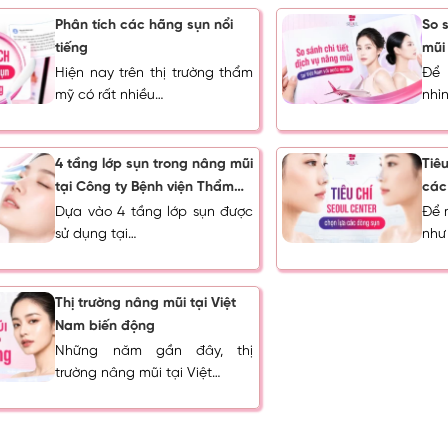
Phân tích các hãng sụn nổi
So 
tiếng
mũi
ngo
Hiện nay trên thị trường thẩm
Để 
mỹ có rất nhiều…
nhì
4 tầng lớp sụn trong nâng mũi
Tiê
tại Công ty Bệnh viện Thẩm
các
mỹ Seoul Center
Dựa vào 4 tầng lớp sụn được
Để 
sử dụng tại…
như
Thị trường nâng mũi tại Việt
Nam biến động
Những năm gần đây, thị
trường nâng mũi tại Việt…