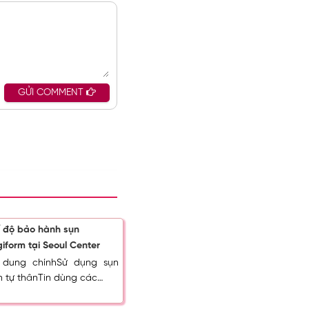
GỬI COMMENT
 độ bảo hành sụn
giform tại Seoul Center
 dung chínhSử dụng sụn
n tự thânTin dùng các…