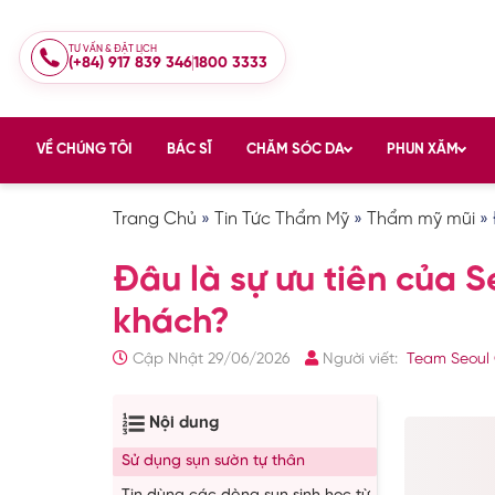
TƯ VẤN & ĐẶT LỊCH
(+84) 917 839 346
1800 3333
VỀ CHÚNG TÔI
BÁC SĨ
CHĂM SÓC DA
PHUN XĂM
Trang Chủ
»
Tin Tức Thẩm Mỹ
»
Thẩm mỹ mũi
»
Đâu là sự ưu tiên của S
khách?
Cập Nhật 29/06/2026
Người viết:
Team Seoul 
Nội dung
Sử dụng sụn sườn tự thân