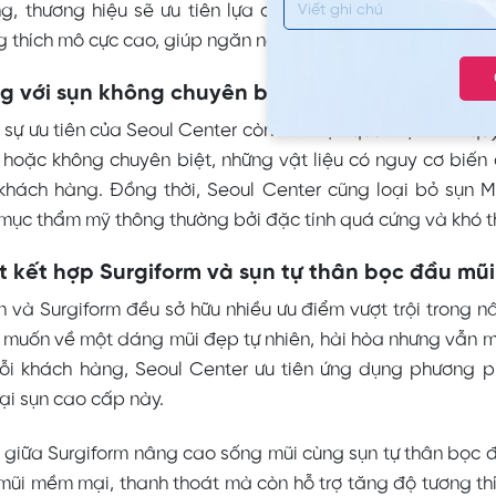
g, thương hiệu sẽ ưu tiên lựa chọn Surgiform (ePTFE). Đ
 thích mô cực cao, giúp ngăn ngừa tình trạng co rút và bó
g với sụn không chuyên biệt, không có nguồn 
 sự ưu tiên của Seoul Center còn thể hiện qua việc kiên quy
hoặc không chuyên biệt, những vật liệu có nguy cơ biến 
o khách hàng. Đồng thời, Seoul Center cũng loại bỏ sụn 
mục thẩm mỹ thông thường bởi đặc tính quá cứng và khó th
t kết hợp Surgiform và sụn tự thân bọc đầu mũi
n và Surgiform đều sở hữu nhiều ưu điểm vượt trội trong n
 muốn về một dáng mũi đẹp tự nhiên, hài hòa nhưng vẫn
m
ỗi khách hàng, Seoul Center ưu tiên ứng dụng phương p
oại sụn cao cấp này.
 giữa Surgiform nâng cao sống mũi cùng sụn tự thân bọc 
ũi mềm mại, thanh thoát mà còn hỗ trợ tăng độ tương thí