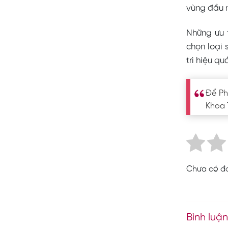
vùng đầu 
Những ưu t
chọn loại
trì hiệu q
Để Ph
Khoa 
Chưa có đá
Bình luận