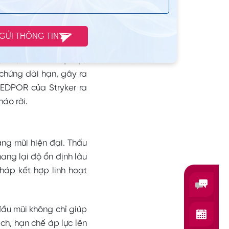
ây là dòng sụn có khả
ng đỏ.
GỬI THÔNG TIN
gốc
ết từ chối các vật liệu
chứng dài hạn, gây ra
MEDPOR của Stryker ra
áo rời.
âng mũi hiện đại. Thấu
ang lại
độ ổn định lâu
háp kết hợp linh hoạt
đầu mũi không chỉ giúp
ch, hạn chế áp lực lên