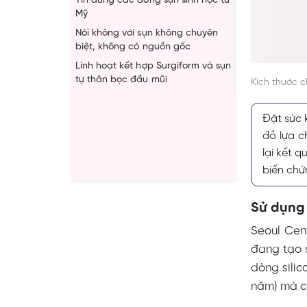
Tin dùng các dòng sụn sinh học từ
Mỹ
Nói không với sụn không chuyên
biệt, không có nguồn gốc
Linh hoạt kết hợp Surgiform và sụn
tự thân bọc đầu mũi
Kích thước 
Đặt sức 
đồ lựa c
lại kết q
biến chứ
Sử dụng 
Seoul Cen
đang tạo s
dòng silic
năm) mà cò