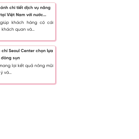
sánh chi tiết dịch vụ nâng
 tại Việt Nam với nước
ài
giúp khách hàng có cái
n khách quan và…
u chí Seoul Center chọn lựa
 dòng sụn
mang lại kết quả nâng mũi
 ý và…