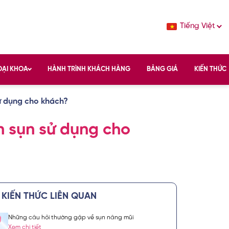
Tiếng Việt
OẠI KHOA
HÀNH TRÌNH KHÁCH HÀNG
BẢNG GIÁ
KIẾN THỨC
sử dụng cho khách?
ọn sụn sử dụng cho
KIẾN THỨC LIÊN QUAN
Những câu hỏi thường gặp về sụn nâng mũi
c sắc đẹp chuẩn
Xem chi tiết