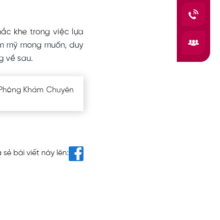
ắc khe trong việc lựa
hẩm mỹ mong muốn, duy
g về sau.
i Phòng Khám Chuyên
 sẻ bài viết này lên: