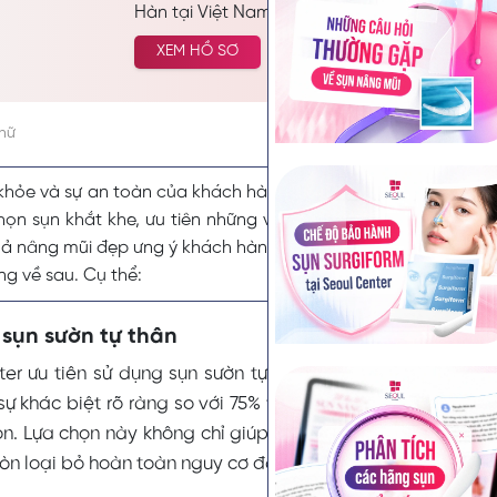
Hàn tại Việt Nam. Chuyên thực hiện các dịch 
chăm sóc da công nghệ cao… Được nhiều kha
XEM HỒ SƠ
tưởng và lựa chọn cải thiện vẻ đẹp tự nhiên.
chữ
khỏe và sự an toàn của khách hàng lên hàng đầu, Seoul Cen
họn sụn khắt khe, ưu tiên những vật liệu có độ tương thích 
uả nâng mũi đẹp ưng ý khách hàng, đặc biệt triệt tiêu tối đa c
ng về sau. Cụ thể:
sụn sườn tự thân
ter ưu tiên sử dụng sụn sườn tự thân cho khách hàng tro
ự khác biệt rõ ràng so với 75% thị trường ngành làm đẹp
on. Lựa chọn này không chỉ giúp khách hàng đạt được độ 
n loại bỏ hoàn toàn nguy cơ đào thải.