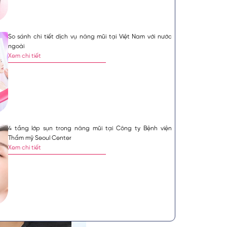
So sánh chi tiết dịch vụ nâng mũi tại Việt Nam với nước
ngoài
Xem chi tiết
4 tầng lớp sụn trong nâng mũi tại Công ty Bệnh viện
Thẩm mỹ Seoul Center
Xem chi tiết