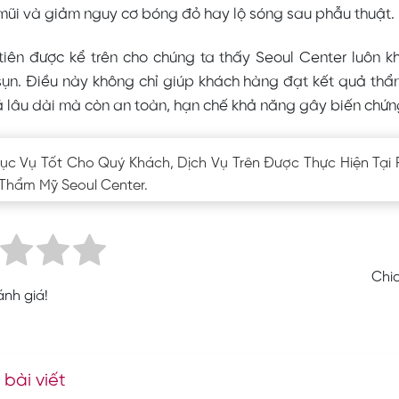
mũi và giảm nguy cơ bóng đỏ hay lộ sóng sau phẫu thuật.
iên được kể trên cho chúng ta thấy Seoul Center luôn kh
 sụn. Điều này không chỉ giúp khách hàng đạt kết quả t
uả lâu dài mà còn an toàn, hạn chế khả năng gây biến chứn
ục Vụ Tốt Cho Quý Khách, Dịch Vụ Trên Được Thực Hiện Tạ
Thẩm Mỹ Seoul Center.
Chia
nh giá!
 bài viết