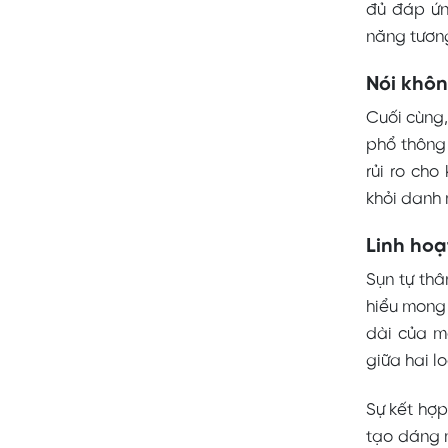
đủ đáp ứn
năng tương
Nói khôn
Cuối cùng,
phổ thông 
rủi ro ch
khỏi danh 
Linh hoạ
Sụn tự thâ
hiểu mong
dài của m
giữa hai l
Sự kết hợp
tạo dáng m