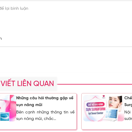
h
 VIẾT LIÊN QUAN
Những câu hỏi thường gặp về
Chế
sụn nâng mũi
Sur
Bên cạnh những thông tin về
Nội
sụn nâng mũi, chắc…
sườ