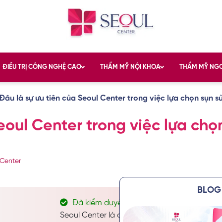
ĐIỀU TRỊ CÔNG NGHỆ CAO
THẨM MỸ NỘI KHOA
THẨM MỸ NG
Đâu là sự ưu tiên của Seoul Center trong việc lựa chọn sụn 
eoul Center trong việc lựa ch
Center
BLOG 
Đã kiểm duyệt nội dung
Seoul Center là địa chỉ thẩm mỹ và chăm só