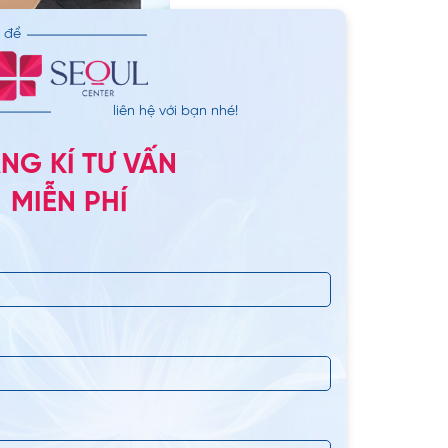
n để
liên hệ với bạn nhé!
NG KÍ TƯ VẤN
MIỄN PHÍ
m duy trì kết quả bền
ụn sinh học cao cấp từ
 mà sụn tự thân không