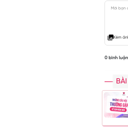
Kèm ản
0 bình luận
BÀI