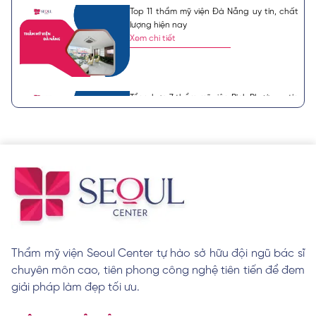
Top 11 thẩm mỹ viện Đà Nẵng uy tín, chất
lượng hiện nay
Xem chi tiết
Tổng hợp 7 thẩm mỹ viện Bình Phước uy tín
và có giấy phép
Xem chi tiết
Top 10 thẩm mỹ viện Long Khánh uy tín
được khách review tốt
Xem chi tiết
Thẩm mỹ viện Seoul Center tự hào sở hữu đội ngũ bác sĩ
chuyên môn cao, tiên phong công nghệ tiên tiến để đem
Top 11 địa chỉ thẩm mỹ viện Quảng Ngãi uy
tín và chất lượng
giải pháp làm đẹp tối ưu.
Xem chi tiết