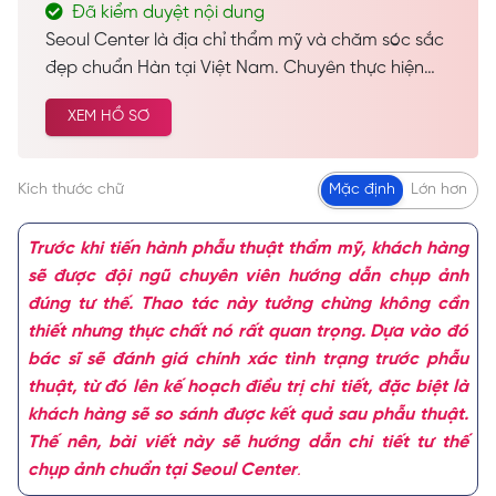
Đã kiểm duyệt nội dung
Seoul Center là địa chỉ thẩm mỹ và chăm sóc sắc
đẹp chuẩn Hàn tại Việt Nam. Chuyên thực hiện
các dịch vụ spa làm đẹp, chăm sóc da công nghệ
XEM HỒ SƠ
cao… Được nhiều khách hàng tin tưởng và lựa
chọn cải thiện vẻ đẹp tự nhiên.
Kích thước chữ
Mặc định
Lớn hơn
Trước khi tiến hành phẫu thuật thẩm mỹ, khách hàng
sẽ được đội ngũ chuyên viên hướng dẫn chụp ảnh
đúng tư thế. Thao tác này tưởng chừng không cần
thiết nhưng thực chất nó rất quan trọng. Dựa vào đó
bác sĩ sẽ đánh giá chính xác tình trạng trước phẫu
thuật, từ đó lên kế hoạch điều trị chi tiết, đặc biệt là
khách hàng sẽ so sánh được kết quả sau phẫu thuật.
Thế nên, bài viết này sẽ hướng dẫn chi tiết tư thế
chụp ảnh chuẩn tại Seoul Center
.