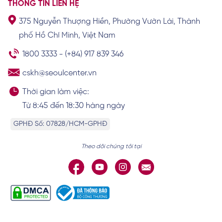
THÔNG TIN LIÊN HỆ
375 Nguyễn Thượng Hiền, Phường Vườn Lài, Thành
Top 10 thẩm mỹ viện Buôn Ma Thuột được
phố Hồ Chí Minh, Việt Nam
nhiều chị em tin chọn
Xem chi tiết
1800 3333
-
(+84) 917 839 346
cskh@seoulcenter.vn
Thời gian làm việc:
Từ 8:45 đến 18:30 hàng ngày
GPHĐ Số: 07828/HCM-GPHĐ
Theo dõi chúng tôi tại