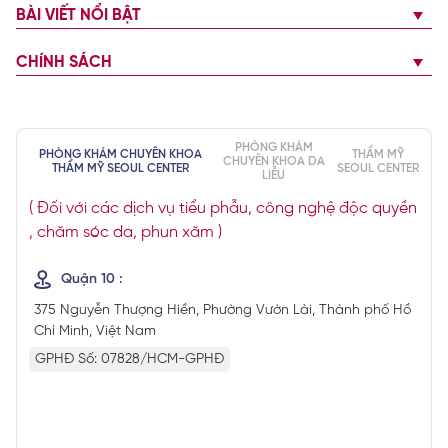
BÀI VIẾT NỔI BẬT
CHÍNH SÁCH
PHÒNG KHÁM
PHÒNG KHÁM CHUYÊN KHOA
THẨM MỸ
CHUYÊN KHOA DA
THẨM MỸ SEOUL CENTER
SEOUL CENTER
LIỄU
( Đối với các dịch vụ tiểu phẫu, công nghệ độc quyền
, chăm sóc da, phun xăm )
Quận 10 :
375 Nguyễn Thượng Hiền, Phường Vườn Lài, Thành phố Hồ
Chí Minh, Việt Nam
GPHĐ Số: 07828/HCM-GPHĐ