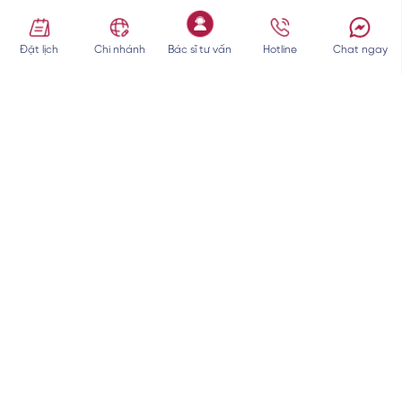
BÀI VIẾT NỔI BẬT
Đặt lịch
Chi nhánh
Bác sĩ tư vấn
Hotline
Chat ngay
CHÍNH SÁCH
PHÒNG KHÁM
PHÒNG KHÁM CHUYÊN KHOA
THẨM MỸ
CHUYÊN KHOA DA
THẨM MỸ SEOUL CENTER
SEOUL CENTER
LIỄU
( Đối với các dịch vụ tiểu phẫu, công nghệ độc quyền
, chăm sóc da, phun xăm )
Quận 10 :
375 Nguyễn Thượng Hiền, Phường Vườn Lài, Thành phố Hồ
Chí Minh, Việt Nam
GPHĐ Số: 07828/HCM-GPHĐ