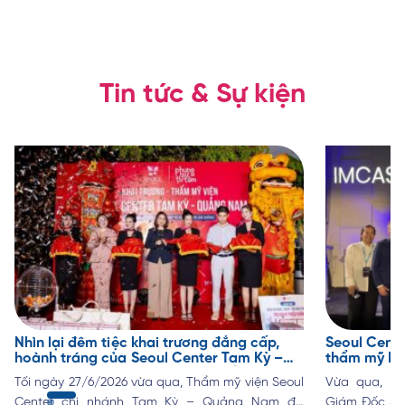
cấp.
Tin tức & Sự kiện
Nhìn lại đêm tiệc khai trương đẳng cấp,
Seoul Cente
hoành tráng của Seoul Center Tam Kỳ –
thẩm mỹ IM
Quảng Nam cùng hàng trăm phần quà giá
cập nhật xu
Tối ngày 27/6/2026 vừa qua, Thẩm mỹ viện Seoul
Vừa qua, ch
trị đã trao đi
Center chi nhánh Tam Kỳ – Quảng Nam đã
Giám Đốc Seo