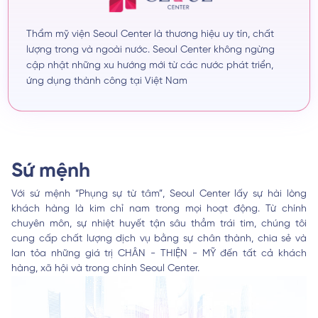
Thẩm mỹ viện Seoul Center là thương hiệu uy tín, chất
lượng trong và ngoài nước. Seoul Center không ngừng
cập nhật những xu hướng mới từ các nước phát triển,
ứng dụng thành công tại Việt Nam
Thương hiệu xây dựng cơ sở vật chất sang trọng, đẳng
cấp với phòng dịch vụ tiêu chuẩn 5 sao, phòng chờ
khách vip thoải mái, tiện nghi. Cùng với hội đồng bác sĩ
chuyên khoa giàu kinh nghiệm, Seoul Center cam kết
Sứ mệnh
đem lại những trải nghiệm làm đẹp , tạo dựng niềm tin
cho hàng triệu khách hàng.
Với sứ mệnh “Phụng sự từ tâm”, Seoul Center lấy sự hài lòng
khách hàng là kim chỉ nam trong mọi hoạt động. Từ chính
chuyên môn, sự nhiệt huyết tận sâu thẳm trái tim, chúng tôi
cung cấp chất lượng dịch vụ bằng sự chân thành, chia sẻ và
lan tỏa những giá trị CHÂN - THIỆN - MỸ đến tất cả khách
hàng, xã hội và trong chính Seoul Center.