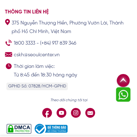
THÔNG TIN LIÊN HỆ
375 Nguyễn Thượng Hiền, Phường Vườn Lài, Thành
phố Hồ Chí Minh, Việt Nam
1800 3333
-
(+84) 917 839 346
cskh@seoulcenter.vn
Thời gian làm việc:
Từ 8:45 đến 18:30 hàng ngày
GPHĐ Số: 07828/HCM-GPHĐ
Theo dõi chúng tôi tại