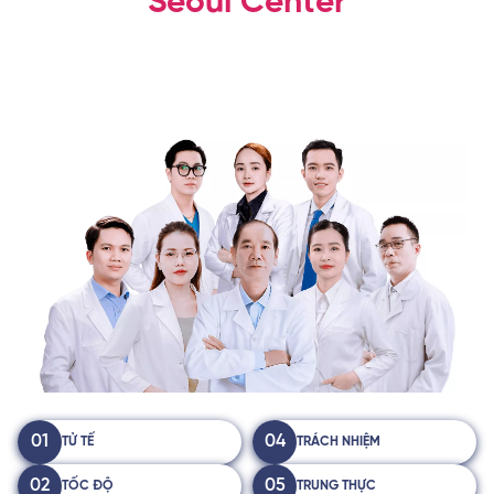
Seoul Center
01
04
TỬ TẾ
TRÁCH NHIỆM
02
05
TỐC ĐỘ
TRUNG THỰC