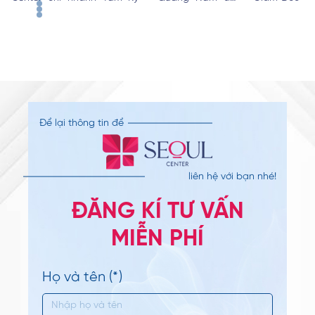
chính thức khai trương. Sự kiện được tổ chức
tham dự sự
hoành tráng, thu…
IMCAS…
Để lại thông tin để
liên hệ với bạn nhé!
ĐĂNG KÍ TƯ VẤN
MIỄN PHÍ
Họ và tên (*)