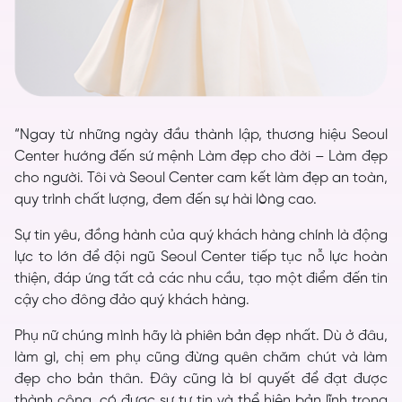
“Ngay từ những ngày đầu thành lập, thương hiệu Seoul
Center hướng đến sứ mệnh Làm đẹp cho đời – Làm đẹp
cho người. Tôi và Seoul Center cam kết làm đẹp an toàn,
quy trình chất lượng, đem đến sự hài lòng cao.
Sự tin yêu, đồng hành của quý khách hàng chính là động
lực to lớn để đội ngũ Seoul Center tiếp tục nỗ lực hoàn
thiện, đáp ứng tất cả các nhu cầu, tạo một điểm đến tin
cậy cho đông đảo quý khách hàng.
Phụ nữ chúng mình hãy là phiên bản đẹp nhất. Dù ở đâu,
làm gì, chị em phụ cũng đừng quên chăm chút và làm
đẹp cho bản thân. Đây cũng là bí quyết để đạt được
thành công, có được sự tự tin và thể hiện bản lĩnh trong