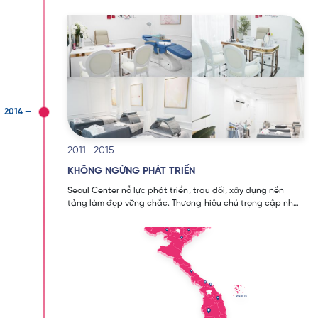
tạo nhan sắc cho các tín đồ yêu cái đẹp. Bước đầu chỉ là
một địa chỉ Spa nhỏ trên thị trường nhưng vẫn luôn đem
đến những điều tốt cho khách hàng.
2011- 2015
KHÔNG NGỪNG PHÁT TRIỂN
Seoul Center nỗ lực phát triển, trau dồi, xây dựng nền
tảng làm đẹp vững chắc. Thương hiệu chú trọng cập nhật
những công nghệ mới nhất, đổi mới cơ sở hạ tầng, từng
bước hướng đến phát triển thẩm mỹ và làm đẹp theo
đúng tiêu chuẩn chất lượng.