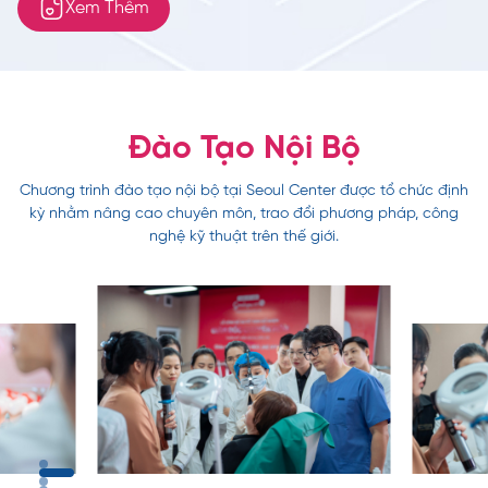
Phòng mổ vô trùng hiện đại phòng mổ chuyên biệt,
Xem Thêm
trang thiết bị tối tân, đảm bảo vô trùng vô khuẩn cho
các ca thẩm mỹ, làm đẹp.
Đào Tạo Nội Bộ
Chương trình đào tạo nội bộ tại Seoul Center được tổ chức định
kỳ nhằm nâng cao chuyên môn, trao đổi phương pháp, công
nghệ kỹ thuật trên thế giới.