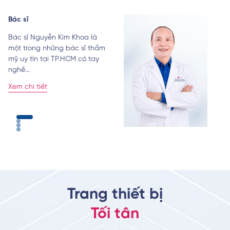
Bác sĩ
Bá
Bác sĩ Nguyễn Kim Khoa là
Bá
một trong những bác sĩ thẩm
tr
mỹ uy tín tại TP.HCM có tay
ch
nghề...
đạ
Xem chi tiết
Xe
Trang thiết bị
Tối tân