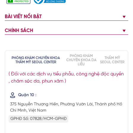
BÀI VIẾT NỔI BẬT
CHÍNH SÁCH
PHÒNG KHÁM
PHÒNG KHÁM CHUYÊN KHOA
THẨM MỸ
CHUYÊN KHOA DA
THẨM MỸ SEOUL CENTER
SEOUL CENTER
LIỄU
( Đối với các dịch vụ tiểu phẫu, công nghệ độc quyền
, chăm sóc da, phun xăm )
Quận 10 :
375 Nguyễn Thượng Hiền, Phường Vườn Lài, Thành phố Hồ
Chí Minh, Việt Nam
GPHĐ Số: 07828/HCM-GPHĐ