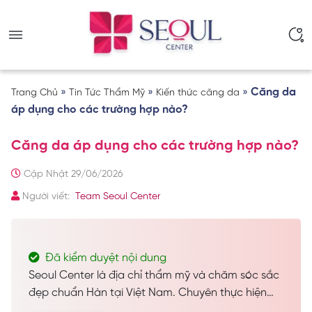
»
»
»
Căng da
Trang Chủ
Tin Tức Thẩm Mỹ
Kiến thức căng da
áp dụng cho các trường hợp nào?
Căng da áp dụng cho các trường hợp nào?
Cập Nhật 29/06/2026
Người viết:
Team Seoul Center
Đã kiểm duyệt nội dung
Seoul Center là địa chỉ thẩm mỹ và chăm sóc sắc
đẹp chuẩn Hàn tại Việt Nam. Chuyên thực hiện
các dịch vụ spa làm đẹp, chăm sóc da công nghệ