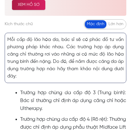
XEM HỒ SƠ
cao… Được nhiều khách hàng tin tưởng và lựa
chọn cải thiện vẻ đẹp tự nhiên.
Kích thước chữ
Mặc định
Lớn hơn
Mỗi cấp độ lão hóa da, bác sĩ sẽ có phác đồ tư vấn
phương pháp khác nhau. Các trường hợp áp dụng
căng chỉ thường rơi vào những ai có mức độ lão hóa
trung bình đến nặng. Do đó, để nắm được căng da áp
dụng trường hợp nào hãy tham khảo nội dung dưới
đây:
Trường hợp chùng da cấp độ 3 (Trung bình):
Bác sĩ thường chỉ định áp dụng căng chỉ hoặc
Ultherapy.
Trường hợp chùng da cấp độ 4 (Rõ rệt): Thường
được chỉ định áp dụng phẫu thuật Midface Lift