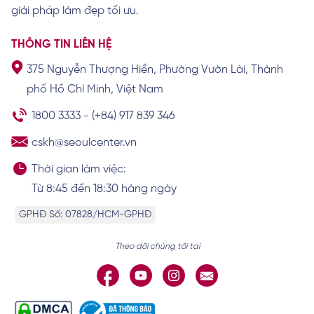
giải pháp làm đẹp tối ưu.
Các giai đoạn và dấu hiệu đặc trưng của
THÔNG TIN LIÊN HỆ
lão hoá tầng mặt giữa
Xem chi tiết
375 Nguyễn Thượng Hiền, Phường Vườn Lài, Thành
phố Hồ Chí Minh, Việt Nam
1800 3333
-
(+84) 917 839 346
Phân tích giải phẫu tầng mặt giữa (các
cskh@seoulcenter.vn
lớp)
Xem chi tiết
Thời gian làm việc:
Từ 8:45 đến 18:30 hàng ngày
GPHĐ Số: 07828/HCM-GPHĐ
Theo dõi chúng tôi tại