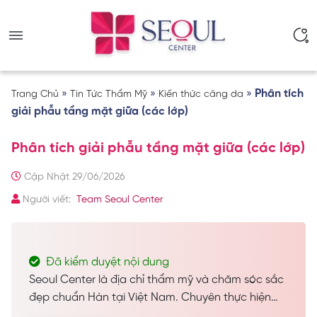
»
»
»
Phân tích
Trang Chủ
Tin Tức Thẩm Mỹ
Kiến thức căng da
giải phẫu tầng mặt giữa (các lớp)
Phân tích giải phẫu tầng mặt giữa (các lớp)
Cập Nhật 29/06/2026
Người viết:
Team Seoul Center
Đã kiểm duyệt nội dung
Seoul Center là địa chỉ thẩm mỹ và chăm sóc sắc
đẹp chuẩn Hàn tại Việt Nam. Chuyên thực hiện
các dịch vụ spa làm đẹp, chăm sóc da công nghệ