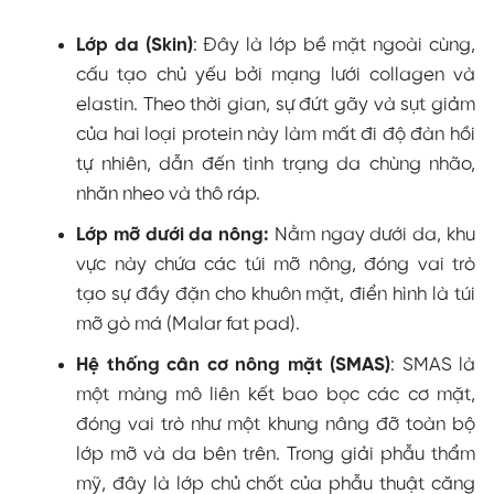
Lớp da (Skin)
: Đây là lớp bề mặt ngoài cùng,
cấu tạo chủ yếu bởi mạng lưới collagen và
elastin. Theo thời gian, sự đứt gãy và sụt giảm
của hai loại protein này làm mất đi độ đàn hồi
tự nhiên, dẫn đến tình trạng da chùng nhão,
nhăn nheo và thô ráp.
Lớp mỡ dưới da nông:
Nằm ngay dưới da, khu
vực này chứa các túi mỡ nông, đóng vai trò
tạo sự đầy đặn cho khuôn mặt, điển hình là túi
mỡ gò má (Malar fat pad).
Hệ thống cân cơ nông mặt (SMAS)
: SMAS là
một màng mô liên kết bao bọc các cơ mặt,
đóng vai trò như một khung nâng đỡ toàn bộ
lớp mỡ và da bên trên. Trong giải phẫu thẩm
mỹ, đây là lớp chủ chốt của phẫu thuật căng