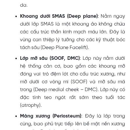
da.
Khoang dưới SMAS (Deep plane)
: Nằm ngay
dưới lớp SMAS là một khoang ảo không chứa
các cấu trúc thần kinh mạch máu lớn. Đây là
vùng can thiệp lý tưởng cho các kỹ thuật bóc
tách sâu (Deep Plane Facelift).
Lớp mỡ sâu (SOOF, DMC)
: Lớp này nằm dưới
hệ thống cân cơ, bao gồm các khoang mỡ
đóng vai trò đệm lót cho cấu trúc xương, như
mỡ dưới cơ vòng mi (SOOF) và mỡ sâu má
trong (Deep medial cheek – DMC). Lớp này có
đặc tính teo ngót rất sớm theo tuổi tác
(atrophy).
Màng xương (Periosteum)
: Đây là lớp trong
cùng, bao phủ trực tiếp lên bề mặt nền xương