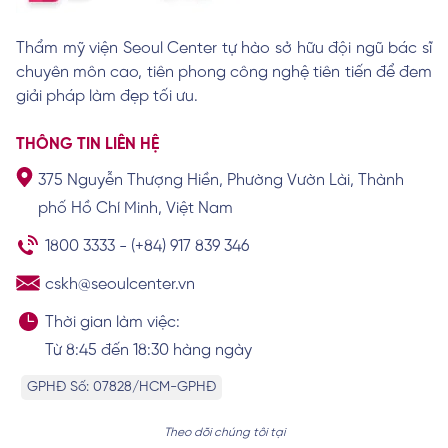
Quy trình căng da mặt chuẩn tại Seoul
Center
Xem chi tiết
Thẩm mỹ viện Seoul Center tự hào sở hữu đội ngũ bác sĩ
chuyên môn cao, tiên phong công nghệ tiên tiến để đem
giải pháp làm đẹp tối ưu.
Chi tiết kỹ thuật phẫu thuật căng da
THÔNG TIN LIÊN HỆ
Xem chi tiết
375 Nguyễn Thượng Hiền, Phường Vườn Lài, Thành
phố Hồ Chí Minh, Việt Nam
1800 3333
-
(+84) 917 839 346
Các giai đoạn và dấu hiệu đặc trưng của
cskh@seoulcenter.vn
lão hoá tầng mặt giữa
Xem chi tiết
Thời gian làm việc:
Từ 8:45 đến 18:30 hàng ngày
GPHĐ Số: 07828/HCM-GPHĐ
Theo dõi chúng tôi tại