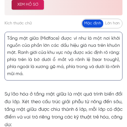
XEM HỒ SƠ
cao… Được nhiều khách hàng tin tưởng và lựa
chọn cải thiện vẻ đẹp tự nhiên.
Kích thước chữ
Mặc định
Lớn hơn
Tầng mặt giữa (Midface) được ví như là một nơi khởi
nguồn của phần lớn các dấu hiệu già nua trên khuôn
mặt. Ranh giới của khu vực này được xác định rõ ràng:
phía trên là bờ dưới ổ mắt và rãnh lệ (tear trough),
phía ngoài là xương gò má, phía trong và dưới là rãnh
mũi má.
Sự lão hóa ở tầng mặt giữa là một quá trình biến đổi
đa lớp. Xét theo cấu trúc giải phẫu từ nông đến sâu,
tầng mặt giữa được chia thành 6 lớp, mỗi lớp có đặc
điểm và vai trò riêng trong các kỹ thuật trẻ hóa, căng
da: