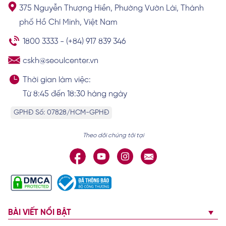
Thị trường nâng mũi tại Việt Nam biến
375 Nguyễn Thượng Hiền, Phường Vườn Lài, Thành
động
phố Hồ Chí Minh, Việt Nam
Xem chi tiết
1800 3333
-
(+84) 917 839 346
cskh@seoulcenter.vn
Nâng mũi ăn măng được không? Bao lâu
Thời gian làm việc:
thì được ăn măng?
Từ 8:45 đến 18:30 hàng ngày
Xem chi tiết
GPHĐ Số: 07828/HCM-GPHĐ
Theo dõi chúng tôi tại
BÀI VIẾT NỔI BẬT