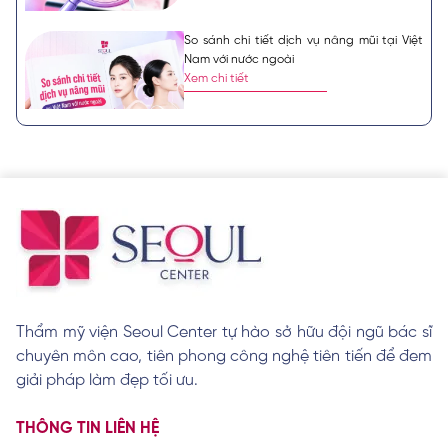
So sánh chi tiết dịch vụ nâng mũi tại Việt
Nam với nước ngoài
Xem chi tiết
4 tầng lớp sụn trong nâng mũi tại Công ty
Bệnh viện Thẩm mỹ Seoul Center
Xem chi tiết
Tiêu chí Seoul Center chọn lựa các dòng
Thẩm mỹ viện Seoul Center tự hào sở hữu đội ngũ bác sĩ
sụn
chuyên môn cao, tiên phong công nghệ tiên tiến để đem
Xem chi tiết
giải pháp làm đẹp tối ưu.
THÔNG TIN LIÊN HỆ