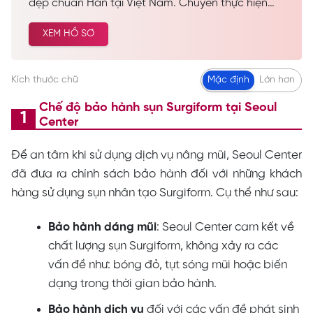
đẹp chuẩn Hàn tại Việt Nam. Chuyên thực hiện
các dịch vụ spa làm đẹp, chăm sóc da công nghệ
XEM HỒ SƠ
cao… Được nhiều khách hàng tin tưởng và lựa
chọn cải thiện vẻ đẹp tự nhiên.
Kích thước chữ
Mặc định
Lớn hơn
Chế độ bảo hành sụn Surgiform tại Seoul
Center
Để an tâm khi sử dụng dịch vụ nâng mũi, Seoul Center
đã đưa ra chính sách bảo hành đối với những khách
hàng sử dụng sụn nhân tạo Surgiform. Cụ thể như sau:
Bảo hành dáng mũi
: Seoul Center cam kết về
chất lượng sụn Surgiform, không xảy ra các
vấn đề như: bóng đỏ, tụt sóng mũi hoặc biến
dạng trong thời gian bảo hành.
Bảo hành dịch vụ
đối với các vấn đề phát sinh