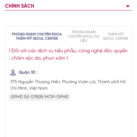
CHÍNH SÁCH
PHÒNG KHÁM
PHÒNG KHÁM CHUYÊN KHOA
THẨM MỸ
CHUYÊN KHOA DA
THẨM MỸ SEOUL CENTER
SEOUL CENTER
LIỄU
( Đối với các dịch vụ tiểu phẫu, công nghệ độc quyền
, chăm sóc da, phun xăm )
Quận 10 :
375 Nguyễn Thượng Hiền, Phường Vườn Lài, Thành phố Hồ
Chí Minh, Việt Nam
GPHĐ Số: 07828/HCM-GPHĐ