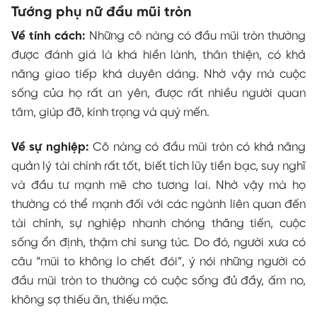
Tướng phụ nữ đầu mũi tròn
Về tính cách:
Những cô nàng có đầu mũi tròn thường
được đánh giá là khá hiền lành, thân thiện, có khả
năng giao tiếp khá duyên dáng. Nhờ vậy mà cuộc
sống của họ rất an yên, được rất nhiều người quan
tâm, giúp đỡ, kính trọng và quý mến.
Về sự nghiệp:
Cô nàng có đầu mũi tròn có khả năng
quản lý tài chính rất tốt, biết tích lũy tiền bạc, suy nghĩ
và đầu tư mạnh mẽ cho tương lai. Nhờ vậy mà họ
thường có thể mạnh đối với các ngành liên quan đến
tài chính, sự nghiệp nhanh chóng thăng tiến, cuộc
sống ổn định, thậm chí sung túc. Do đó, người xưa có
câu “mũi to không lo chết đói”, ý nói những người có
đầu mũi tròn to thường có cuộc sống đủ đầy, ấm no,
không sợ thiếu ăn, thiếu mặc.