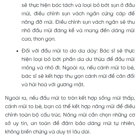
sẽ thực hiện bóc tách và loại bỏ bớt sụn ở đầu
mũi, điều chỉnh sụn vách ngăn cứng cáp để
nâng đỡ mũi. Điều chỉnh sụn vách ngăn sẽ thu
nhỏ đầu mũi đáng kể và mang đến dáng mũi
cao, thon gọn.
Đối với đầu mũi to do da dày: Bác sĩ sẽ thực
hiện loại bỏ bớt phần da dư thừa để đầu mũi
mỏng và nhỏ đi. Ngoài ra, nếu cánh mũi to bè,
bác sĩ sẽ kết hợp thu gọn cánh mũi để cân đối
và hài hoà với gương mặt.
Ngoài ra, nếu đầu mũi to tròn kết hợp sống mũi thấp,
cánh mũi to bè, bạn có thể kết hợp nâng mũi để điều
chỉnh toàn bộ cấu trúc. Nâng mũi cần chọn những cơ
sở uy tín, an toàn để đảm bảo dáng mũi tự nhiên,
không biến chứng và duy trì lâu dài.