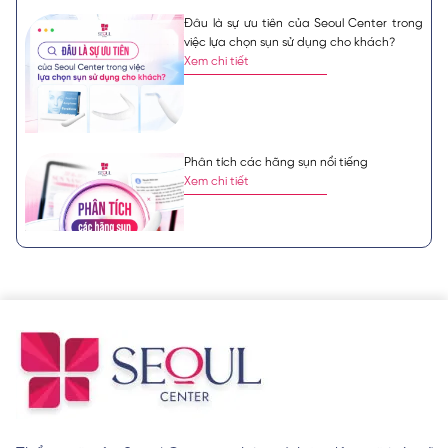
Đâu là sự ưu tiên của Seoul Center trong
việc lựa chọn sụn sử dụng cho khách?
Xem chi tiết
Phân tích các hãng sụn nổi tiếng
Xem chi tiết
So sánh chi tiết dịch vụ nâng mũi tại Việt
Nam với nước ngoài
Xem chi tiết
4 tầng lớp sụn trong nâng mũi tại Công ty