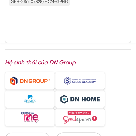
GPHĐ Số: 07828/HCM-GPHĐ
Hệ sinh thái của DN Group