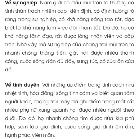
Về sự nghiệp
: Nam giới có đầu mũi tròn to thường có
tinh thần trách nhiệm cao, kiên định, có định hướng rõ
ràng trong sự nghiệp, có khả năng sáng tạo tốt, đặc
biệt là khả năng làm việc đội nhóm tốt. Do đó, họ có
khả năng lãnh đạo, rất được lòng nhân viên và cấp
trên. Nhờ vậy mà sự nghiệp của chàng trai mũi tròn to
nhanh chóng thăng tiến, gặt hái được nhiều thành
công, cuộc sống dần đủ đầy, sung túc, có của ăn của
để.
Về tình duyên
: Với những ưu điểm trong tính cách như
nhiệt tình, hòa đồng, sống tình cảm và biết quan tâm
người khác, chàng trai này đã ghi điểm trong mắt rất
nhiều phụ nữ xung quanh họ, được nhiều người theo
đuổi. Do đó, họ nhanh chóng tìm được nửa kia phù
hợp, sớm lập gia đình, cuộc sống gia đình êm ấm,
hạnh phúc, viên mãn.