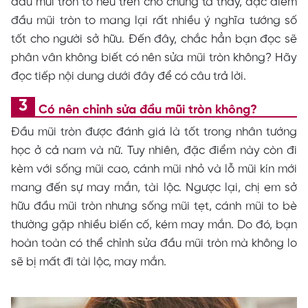
đầu mũi tròn to nêu trên cho chúng ta thấy, đặc điểm
đầu mũi tròn to mang lại rất nhiều ý nghĩa tướng số
tốt cho người sở hữu. Đến đây, chắc hẳn bạn đọc sẽ
phân vân không biết có nên sửa mũi tròn không? Hãy
đọc tiếp nội dung dưới đây để có câu trả lời.
Có nên chỉnh sửa đầu mũi tròn không?
Đầu mũi tròn được đánh giá là tốt trong nhân tướng
học ở cả nam và nữ. Tuy nhiên, đặc điểm này còn đi
kèm với sống mũi cao, cánh mũi nhỏ và lỗ mũi kín mới
mang đến sự may mắn, tài lộc. Ngược lại, chị em sở
hữu đầu mũi tròn nhưng sống mũi tẹt, cánh mũi to bè
thường gặp nhiều biến cố, kém may mắn. Do đó, bạn
hoàn toàn có thể chỉnh sửa đầu mũi tròn mà không lo
sẽ bị mất đi tài lộc, may mắn.