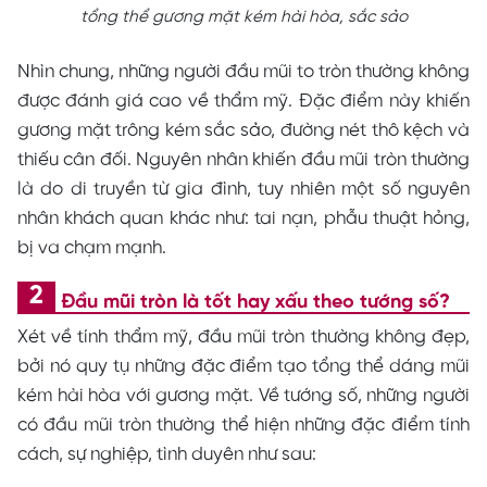
tổng thể gương mặt kém hài hòa, sắc sảo
Nhìn chung, những người đầu mũi to tròn thường không
được đánh giá cao về thẩm mỹ. Đặc điểm này khiến
gương mặt trông kém sắc sảo, đường nét thô kệch và
thiếu cân đối. Nguyên nhân khiến đầu mũi tròn thường
là do di truyền từ gia đình, tuy nhiên một số nguyên
nhân khách quan khác như: tai nạn, phẫu thuật hỏng,
bị va chạm mạnh.
Đầu mũi tròn là tốt hay xấu theo tướng số?
Xét về tính thẩm mỹ, đầu mũi tròn thường không đẹp,
bởi nó quy tụ những đặc điểm tạo tổng thể dáng mũi
kém hài hòa với gương mặt. Về tướng số, những người
có đầu mũi tròn thường thể hiện những đặc điểm tính
cách, sự nghiệp, tình duyên như sau: