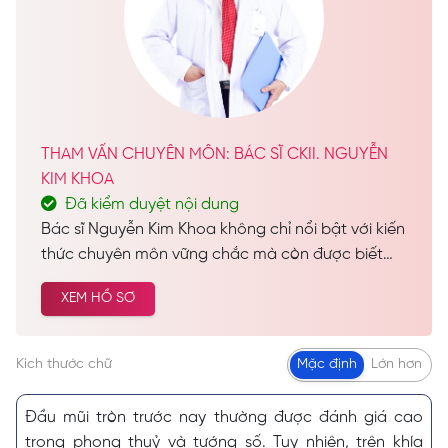
THAM VẤN CHUYÊN MÔN: BÁC SĨ CKII. NGUYỄN
KIM KHOA
Đã kiểm duyệt nội dung
Bác sĩ Nguyễn Kim Khoa không chỉ nổi bật với kiến
thức chuyên môn vững chắc mà còn được biết
đến như một vị bác sĩ đầy tâm huyết, luôn tận
XEM HỒ SƠ
tâm vì lợi ích và sự hài lòng của bệnh nhân. Hiện
nay, bác sĩ Nguyễn Kim Khoa đảm nhiệm vai trò
Trưởng Khoa Thẩm Mỹ tại Seoul Center, đồng thời
Kích thước chữ
Mặc định
Lớn hơn
giữ vị trí quan trọng tại Khoa Thẩm Mỹ của Bệnh
viện Da Liễu TP.HCM.
Đầu mũi tròn trước nay thường được đánh giá cao
trong phong thuỷ và tướng số. Tuy nhiên, trên khía