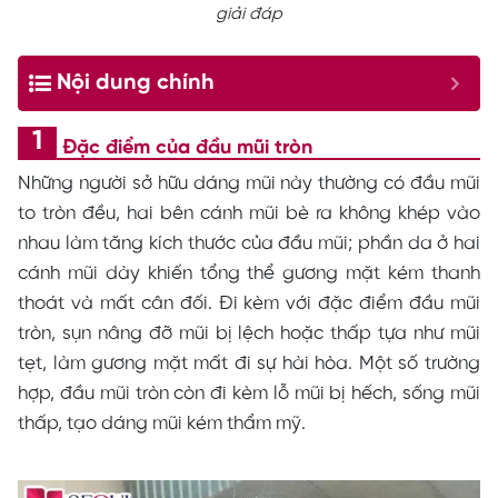
giải đáp
Nội dung chính
Đặc điểm của đầu mũi tròn
Những người sở hữu dáng mũi này thường có đầu mũi
to tròn đều, hai bên cánh mũi bè ra không khép vào
nhau làm tăng kích thước của đầu mũi; phần da ở hai
cánh mũi dày khiến tổng thể gương mặt kém thanh
thoát và mất cân đối. Đi kèm với đặc điểm đầu mũi
tròn, sụn nâng đỡ mũi bị lệch hoặc thấp tựa như mũi
tẹt, làm gương mặt mất đi sự hài hòa. Một số trường
hợp, đầu mũi tròn còn đi kèm lỗ mũi bị hếch, sống mũi
thấp, tạo dáng mũi kém thẩm mỹ.