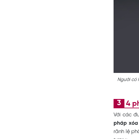
Người có 
4 p
Với các đ
pháp xóa 
rãnh lệ ph