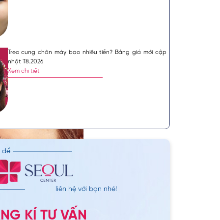
Treo cung chân mày bao nhiêu tiền? Bảng giá mới cập
nhật T8.2026
Xem chi tiết
n để
liên hệ với bạn nhé!
NG KÍ TƯ VẤN