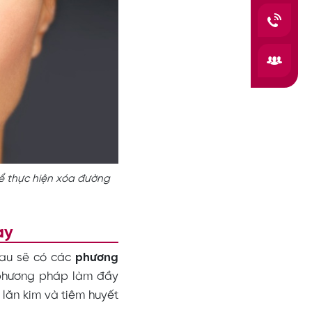
ể thực hiện xóa đường
ay
hau sẽ có các
phương
 phương pháp làm đầy
p lăn kim và tiêm huyết