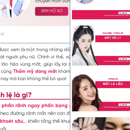
chuyên môn vững chắc mà còn được biết đế
bác sĩ đầy tâm huyết, luôn tận tâm vì lợi ích 
XEM HỒ SƠ
của bệnh nhân. Hiện nay, bác sĩ Nguyễn Ki
vai trò Trưởng Khoa Thẩm Mỹ tại Seoul Cente
vị trí quan trọng tại Khoa Thẩm Mỹ của Bệnh 
chữ
TP.HCM.
được xem là một trong những dấu hiệu của lão hóa, ảnh hư
t người phụ nữ. Chính vì thế, xóa rãnh lệ là phương pháp r
 lão hóa vùng mắt, giúp lấy lại sự tươi tắn, trẻ trung cho 
y cùng
Thẩm mỹ dáng mắt
khám phá 4 phương pháp
xóa r
 nay mà bạn không thể bỏ qua!
h lệ là gì?
à phần rãnh ngay phần bọng mắt có dạng hình lưỡi liề
theo đường rãnh mắt nên còn được gọi là rãnh nước mắt.
khoét sâu
,.. khiến tổng thể khuôn mặt trông kém sức sống
uổi.