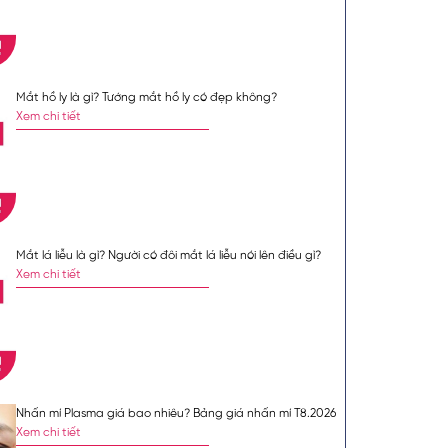
n như một vị
và sự hài lòng
m Khoa đảm nhiệm
r, đồng thời giữ
Mắt hồ ly là gì? Tướng mắt hồ ly có đẹp không?
viện Da Liễu
Xem chi tiết
Mặc định
Lớn hơn
ởng đến tính thẩm mỹ
a đời để loại bỏ các
chị em phụ nữ.
Bài viết
ãnh lệ
phổ biến, hiệu
Mắt lá liễu là gì? Người có đôi mắt lá liễu nói lên điều gì?
Xem chi tiết
m
. Nước mắt khi rơi sẽ
Đường rãnh lệ thường
Nhấn mí Plasma giá bao nhiêu? Bảng giá nhấn mí T8.2026
, mệt mỏi và trông già
Xem chi tiết