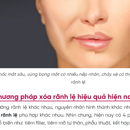
hốc mắt sâu, vùng bọng mắt có nhiều nếp nhăn, chảy xệ có th
rãnh lệ
hương pháp xóa rãnh lệ hiệu quả hiện n
ường rãnh lệ khác nhau, nguyên nhân hình thành khác n
rãnh lệ
phù hợp khác nhau. Nhìn chung, hiện nay có 4
ổ biến như: tiêm filler, tiêm mỡ tự thân, phẫu thuật, kết hợ