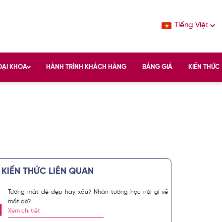
Tiếng Việt
OẠI KHOA
HÀNH TRÌNH KHÁCH HÀNG
BẢNG GIÁ
KIẾN THỨC
KIẾN THỨC LIÊN QUAN
YỄN KIM KHOA
Tướng mắt dê đẹp hay xấu? Nhân tướng học nói gì về
mắt dê?
 kiến thức
Xem chi tiết