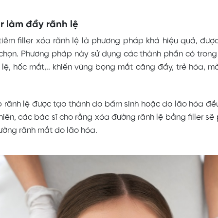
er làm đầy rãnh lệ
tiêm filler xóa rãnh lệ là phương pháp khá hiệu quả, đượ
chọn. Phương pháp này sử dụng các thành phần có trong f
 lệ, hốc mắt,.. khiến vùng bọng mắt căng đầy, trẻ hóa, 
 rãnh lệ được tạo thành do bẩm sinh hoặc do lão hóa đều
y nhiên, các bác sĩ cho rằng xóa đường rãnh lệ bằng filler s
ường rãnh mắt do lão hóa.