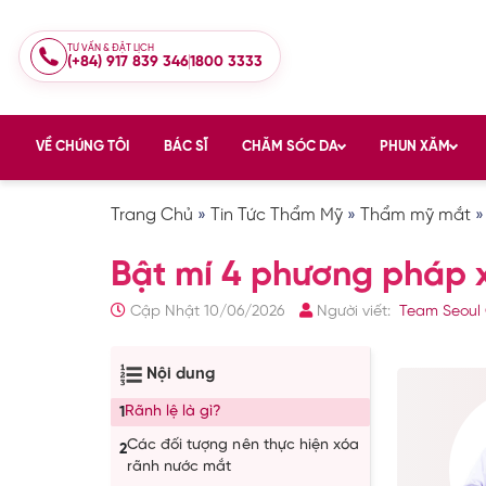
TƯ VẤN & ĐẶT LỊCH
(+84) 917 839 346
1800 3333
VỀ CHÚNG TÔI
BÁC SĨ
CHĂM SÓC DA
PHUN XĂM
Trang Chủ
»
Tin Tức Thẩm Mỹ
»
Thẩm mỹ mắt
Bật mí 4 phương pháp x
Cập Nhật 10/06/2026
Người viết:
Team Seoul 
Nội dung
Rãnh lệ là gì?
1
Các đối tượng nên thực hiện xóa
2
rãnh nước mắt