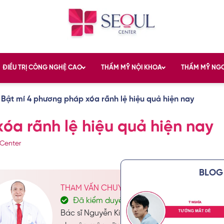
ĐIỀU TRỊ CÔNG NGHỆ CAO
THẨM MỸ NỘI KHOA
THẨM MỸ NG
»
Bật mí 4 phương pháp xóa rãnh lệ hiệu quả hiện nay
óa rãnh lệ hiệu quả hiện nay
Center
BLOG 
THAM VẤN CHUYÊN MÔN: BÁC SĨ CKII. NGU
Đã kiểm duyệt nội dung
Bác sĩ Nguyễn Kim Khoa không chỉ nổi bật với