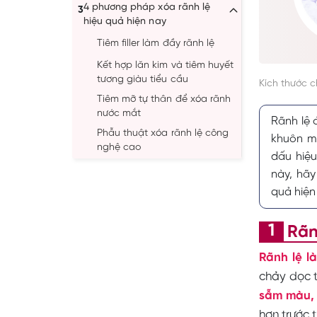
4 phương pháp xóa rãnh lệ
3
hiệu quả hiện nay
Tiêm filler làm đầy rãnh lệ
Kết hợp lăn kim và tiêm huyết
tương giàu tiểu cầu
Kích thước 
Tiêm mỡ tự thân để xóa rãnh
nước mắt
Rãnh lệ 
Phẫu thuật xóa rãnh lệ công
khuôn mặ
nghệ cao
dấu hiệu
Phẫu thuật xóa rãnh lệ được thực
này, hã
4
hiện ra sao?
quả hiện
Phẫu thuật xóa rãnh nước mắt
5
bao nhiêu? Có đắt không?
Rãn
Sau khi xóa rãnh lệ cần lưu ý
6
những gì?
Rãnh lệ l
chảy dọc 
sẫm màu, 
hơn trước t