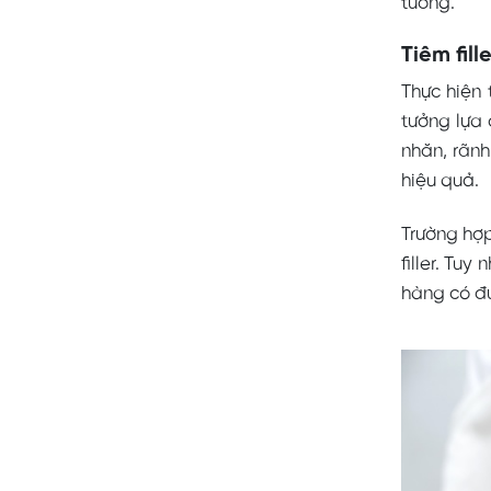
tương.
Tiêm fill
Thực hiện 
tưởng lựa 
nhăn, rãnh
hiệu quả.
Trường hợp
filler. Tu
hàng có đ