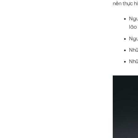
nên thực h
Ngư
lão
Ngư
Nhữ
Nhữ