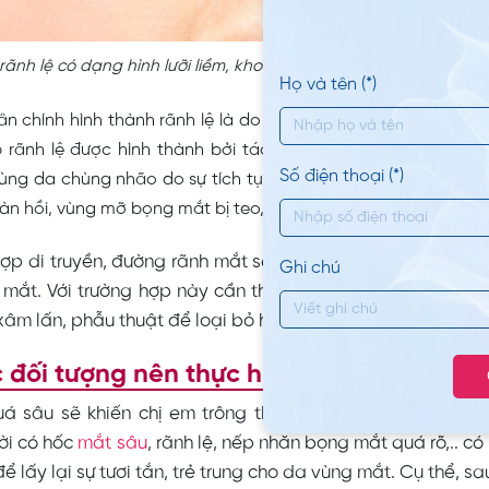
rãnh lệ có dạng hình lưỡi liềm, khoét sâu và sẫm màu gây mấ
Họ và tên (*)
n chính hình thành rãnh lệ là do yếu tố di truyền bẩm sinh v
 rãnh lệ được hình thành bởi tác nhân lão hóa, đây là hi
Số điện thoại (*)
vùng da chùng nhão do sự tích tụ mỡ mí mắt, suy giảm Collage
đàn hồi, vùng mỡ bọng mắt bị teo, chảy xệ,…
hợp di truyền, đường rãnh mắt sẽ có cấu tạo bám chặt v
Ghi chú
mắt. Với trường hợp này cần thực hiện các kỹ thuật,
phươ
xâm lấn, phẫu thuật để loại bỏ hoàn toàn.
 đối tượng nên thực hiện xóa rãnh nước
á sâu sẽ khiến chị em trông thiếu sức sống và già đi trư
ời có hốc
mắt sâu
, rãnh lệ, nếp nhăn bọng mắt quá rõ,.. có
ể lấy lại sự tươi tắn, trẻ trung cho da vùng mắt. Cụ thể, s