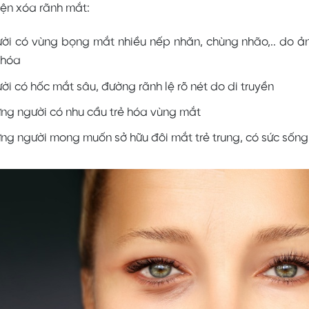
iện xóa rãnh mắt:
ời có vùng bọng mắt nhiều nếp nhăn, chùng nhão,.. do ả
 hóa
ời có hốc mắt sâu, đường rãnh lệ rõ nét do di truyền
ng người có nhu cầu trẻ hóa vùng mắt
ng người mong muốn sở hữu đôi mắt trẻ trung, có sức sống 