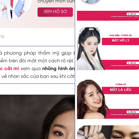
chuyên môn vững chắc mà còn được biết đế
bác sĩ đầy tâm huyết, luôn tận tâm vì lợi ích 
XEM HỒ SƠ
của bệnh nhân. Hiện nay, bác sĩ Nguyễn Ki
vai trò Trưởng Khoa Thẩm Mỹ tại Seoul Cente
vị trí quan trọng tại Khoa Thẩm Mỹ của Bệnh 
chữ
TP.HCM.
là phương pháp thẩm mỹ giúp bạn thay đổi diện mạo, kh
iểm trên đôi mắt một cách rõ rệt. Vậy sự thay đổi của mắt sau 
c cắt mí
xem qua
những hình ảnh cắt mí mắt
để có thể thấy
 về nhan sắc của bạn sau khi cắt mí.