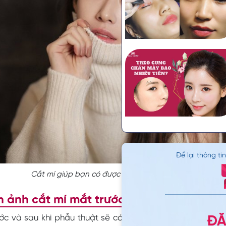
Để lại thông ti
Cắt mí giúp bạn có được đôi mắt 2 mí to tròn, đẹp cân
h ảnh cắt mí mắt trước và sau khi phẫu 
ớc và sau khi phẫu thuật sẽ có nhiều sự thay đổi rõ rệt, 
ĐĂ