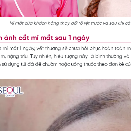
Mí mắt của khách hàng thay đổi rõ rệt trước và sau khi cắ
h ảnh cắt mí mắt sau 1 ngày
t mí mắt 1 ngày, vết thương sẽ chưa hồi phục hoàn toàn 
ím, nặng trĩu. Tuy nhiên, hiệu tượng này là bình thường v
sử dụng túi đá để chườm hoặc uống thuốc theo đơn kê củ