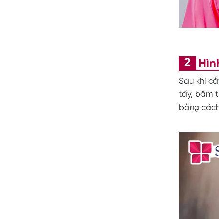
Hìn
Sau khi cắ
tấy, bầm t
bằng cách 