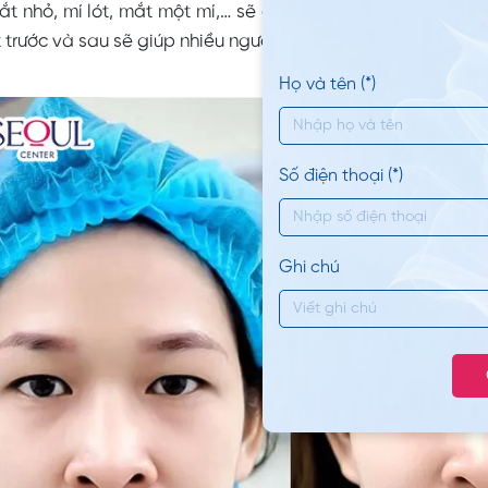
t nhỏ, mí lót, mắt một mí,… sẽ được khắc phục hiệu quả.
 trước và sau sẽ giúp nhiều người có động lực muốn cắt mí
Họ và tên (*)
Số điện thoại (*)
Ghi chú