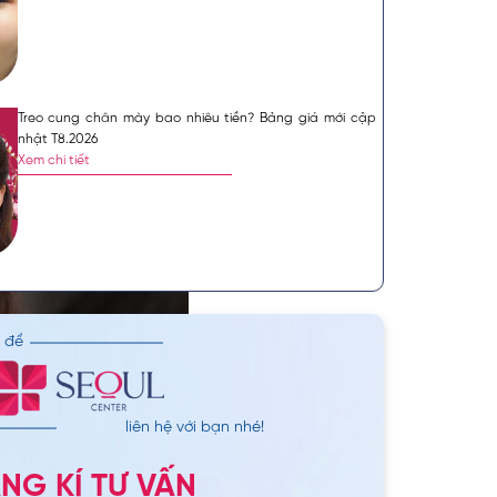
Treo cung chân mày bao nhiêu tiền? Bảng giá mới cập
nhật T8.2026
Xem chi tiết
n để
 đối
liên hệ với bạn nhé!
thuật
đặc biệt là các khuyết
NG KÍ TƯ VẤN