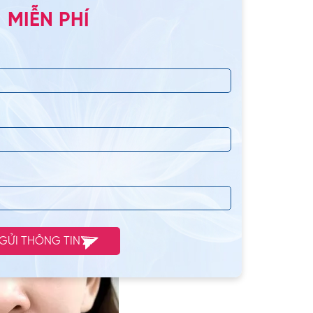
 Do đó, những hình ảnh
MIỄN PHÍ
 hơn.
GỬI THÔNG TIN