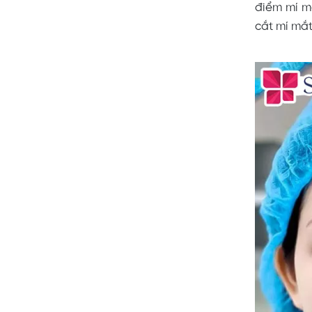
điểm mí mắ
cắt mí mắt