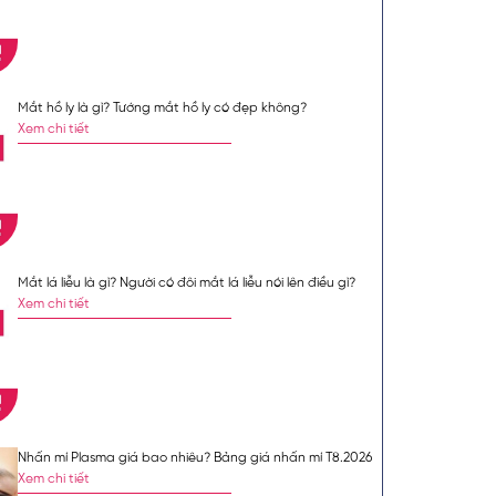
n như một vị
và sự hài lòng
m Khoa đảm nhiệm
r, đồng thời giữ
Mắt hồ ly là gì? Tướng mắt hồ ly có đẹp không?
viện Da Liễu
Xem chi tiết
Mặc định
Lớn hơn
ắc phục được những
khi cắt mí là gì? Hãy
 rõ được sự thay đổi
Mắt lá liễu là gì? Người có đôi mắt lá liễu nói lên điều gì?
Xem chi tiết
Nhấn mí Plasma giá bao nhiêu? Bảng giá nhấn mí T8.2026
Xem chi tiết