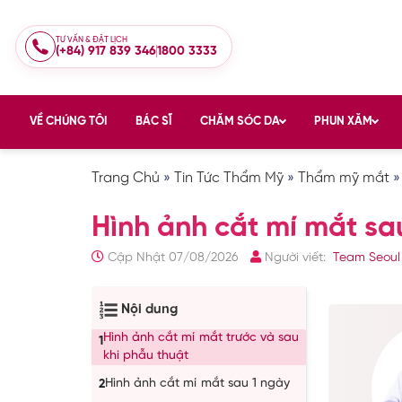
TƯ VẤN & ĐẶT LỊCH
(+84) 917 839 346
1800 3333
VỀ CHÚNG TÔI
BÁC SĨ
CHĂM SÓC DA
PHUN XĂM
Trang Chủ
»
Tin Tức Thẩm Mỹ
»
Thẩm mỹ mắt
Hình ảnh cắt mí mắt sa
Cập Nhật 07/08/2026
Người viết:
Team Seoul
Nội dung
Hình ảnh cắt mí mắt trước và sau
1
khi phẫu thuật
Hình ảnh cắt mí mắt sau 1 ngày
2