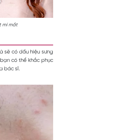
t mí mắt
mà sẽ có dấu hiệu sưng
à bạn có thể khắc phục
a bác sĩ.