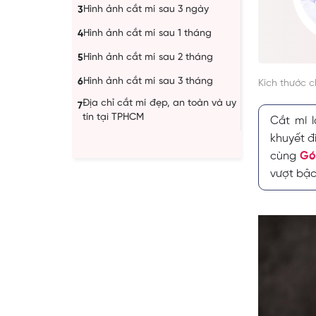
Hình ảnh cắt mí sau 3 ngày
3
Hình ảnh cắt mí sau 1 tháng
4
Hình ảnh cắt mí sau 2 tháng
5
Hình ảnh cắt mí sau 3 tháng
6
Kích thước 
Địa chỉ cắt mí đẹp, an toàn và uy
7
tín tại TPHCM
Cắt mí 
khuyết đ
cùng
Gó
vượt bậc