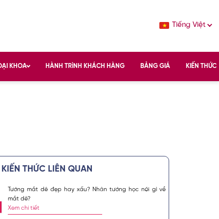
Tiếng Việt
OẠI KHOA
HÀNH TRÌNH KHÁCH HÀNG
BẢNG GIÁ
KIẾN THỨC
KIẾN THỨC LIÊN QUAN
YỄN KIM KHOA
Tướng mắt dê đẹp hay xấu? Nhân tướng học nói gì về
mắt dê?
 kiến thức
Xem chi tiết