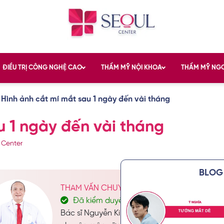
ĐIỀU TRỊ CÔNG NGHỆ CAO
THẨM MỸ NỘI KHOA
THẨM MỸ NG
»
Hình ảnh cắt mí mắt sau 1 ngày đến vài tháng
u 1 ngày đến vài tháng
 Center
BLOG 
THAM VẤN CHUYÊN MÔN: BÁC SĨ CKII. NGU
Đã kiểm duyệt nội dung
Bác sĩ Nguyễn Kim Khoa không chỉ nổi bật với