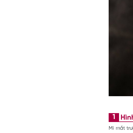
Hìn
Mí mắt trư