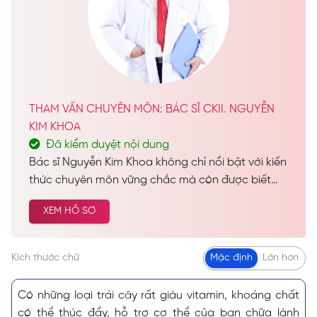
THAM VẤN CHUYÊN MÔN: BÁC SĨ CKII. NGUYỄN
KIM KHOA
Đã kiểm duyệt nội dung
Bác sĩ Nguyễn Kim Khoa không chỉ nổi bật với kiến
thức chuyên môn vững chắc mà còn được biết
đến như một vị bác sĩ đầy tâm huyết, luôn tận
XEM HỒ SƠ
tâm vì lợi ích và sự hài lòng của bệnh nhân. Hiện
nay, bác sĩ Nguyễn Kim Khoa đảm nhiệm vai trò
Trưởng Khoa Thẩm Mỹ tại Seoul Center, đồng thời
Kích thước chữ
Mặc định
Lớn hơn
giữ vị trí quan trọng tại Khoa Thẩm Mỹ của Bệnh
viện Da Liễu TP.HCM.
Có những loại trái cây rất giàu vitamin, khoáng chất
có thể thúc đẩy, hỗ trợ cơ thể của bạn chữa lành