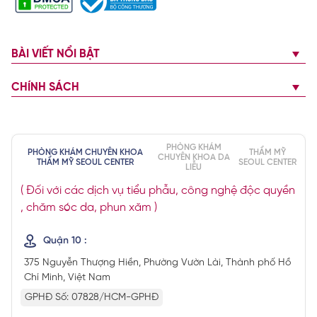
BÀI VIẾT NỔI BẬT
CHÍNH SÁCH
PHÒNG KHÁM
PHÒNG KHÁM CHUYÊN KHOA
THẨM MỸ
CHUYÊN KHOA DA
THẨM MỸ SEOUL CENTER
SEOUL CENTER
LIỄU
( Đối với các dịch vụ tiểu phẫu, công nghệ độc quyền
, chăm sóc da, phun xăm )
Quận 10 :
375 Nguyễn Thượng Hiền, Phường Vườn Lài, Thành phố Hồ
Chí Minh, Việt Nam
GPHĐ Số: 07828/HCM-GPHĐ