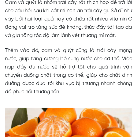
Cam và quýt là nhóm trái cây rất thích hợp để trả lời
cho câu hỏi sau khi cắt mí nên ăn trái cây gì. Sở dĩ như
vậy bởi hai loại quả này có chứa rất nhiều vitamin C
đóng vai trò tăng sức đề kháng, thúc đẩy tái tạo da
và gia tăng tốc độ làm lành vết thương mí mắt.
Thêm vào đó, cam và quýt cũng là trái cây mọng
nước, giúp tăng cường bổ sung nước cho cơ thể. Việc
nạp đầy đủ nước sẽ hỗ trợ tốt cho quá trình vận
chuyển dưỡng chất trong cơ thể, giúp cho chất dinh
dưỡng được đưa tới khu vực bị thương nhanh chóng
để phục hồi thương tổn.