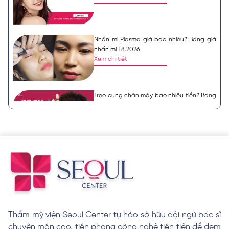
Nhấn mí Plasma giá bao nhiêu? Bảng giá
nhấn mí T8.2026
Xem chi tiết
Treo cung chân mày bao nhiêu tiền? Bảng
giá mới cập nhật T8.2026
Xem chi tiết
Nhấn mí mắt giá bao nhiêu? Bảng giá
nhấn mí T8.2026
Xem chi tiết
Thẩm mỹ viện Seoul Center tự hào sở hữu đội ngũ bác sĩ
10 kiểu mẫu cắt mí mắt đẹp tự nhiên cuốn
chuyên môn cao, tiên phong công nghệ tiên tiến để đem
hút không thể bỏ qua