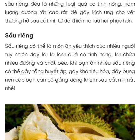
sầu riêng đều là những loại quả có tính nóng, hàm
lượng đường rất cao rất dễ gây kích ứng cho vết
thương hở sau cắt mí, từ đó khiến nó lâu hồi phục hơn.
Sầu riêng
Sầu riêng có thể là món ăn yêu thích của nhiều người
tuy nhiên đây lại là loại quả có tính nóng, lại chứa
nhiều đường và chất béo. Khi bạn ăn nhiều sầu riêng
có thể gây tăng huyết áp, gây khó tiêu hóa, đầy bụng
nên các bạn cần cố gắng kiêng khem sau cắt mí mắt
nhé!