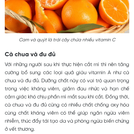
Cam và quýt là trái cây chứa nhiều vitamin C
Cà chua và đu đủ
Với những người sau khi thực hiện cắt mí thì nên tăng
cường bổ sung các loại quả giàu vitamin A như cà
chua và đu đủ. Dưỡng chất này có vai trò quan trọng
trong việc kháng viêm, giảm đau nhức và hạn chế
cảm giác khó chịu phần mí mắt sau khi cắt. Đồng thời,
cà chua và đu đủ cũng có nhiều chất chống oxy hóa
cùng chất kháng viêm có thể giúp ngăn ngừa viêm
nhiễm, thúc đẩy tái tạo da và phòng ngừa biến chứng
ở vết thương.