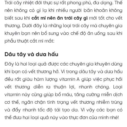
Trái cây nhiệt đới thực sự rất phong phú, đa dạng. Thế
nên không có gì lạ khi nhiều người băn khoăn không
biết sau khi
cắt mí nên ăn trái cây gì
mới tốt cho vết
thương. Dưới đây là những loại trái cây mà chuyên gia
khuyên bạn nên bổ sung vào chế độ ăn uống sau khi
phẫu thuật cắt mí mắt:
Dâu tây và dưa hấu
Đây là hai loại quả được các chuyên gia khuyên dùng
khi bạn có vết thương hở. Vì trong dâu tây và dưa hấu
đều rất giàu hàm lượng vitamin A giúp việc phục hồi
vết thương diễn ra thuận lợi, nhanh chóng. Loại
vitamin này cũng giúp bổ máu, tăng cường miễn dịch
cơ thể, ngăn chặn tình trạng vết thương nhiễm trùng
và đẩy nhanh tốc độ tái tạo da. Vì vậy các bạn có
thể đưa hai loại quả này vào thực đơn của mình nhé!