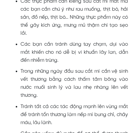
Các thực phẩm cần kiêng sau cắt mí mắt mà
các bạn cần chú ý như rau muống, thịt bò, hải
sản, đồ nếp, thịt bò… Những thực phẩm này có
thể gây kích ứng, mưng mủ thậm chí tạo sẹo
lồi.
Các bạn cần tránh dùng tay chạm, dụi vào
mắt khiến cho nó dễ bị vi khuẩn lây lan, dẫn
đến nhiễm trùng.
Trong những ngày đầu sau cắt mí cần vệ sinh
vết thương bằng cách thấm tăm bông vào
nước muối sinh lý và lau nhẹ nhàng lên vết
thương.
Tránh tất cả các tác động mạnh lên vùng mắt
để tránh tổn thương làm nếp mí bung chỉ, chảy
máu, lâu lành.