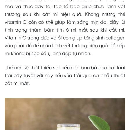
hóa và thúc đẩy tái tạo tế bào giúp chữa lành vết
thương sau khi cắt mí hiệu quả. Không những thế
vitamin C còn có thể giúp làm sáng mịn da, đẩy lùi
tình trạng thâm bầm tím ở mí mắt sau khi cắt mí.
Vitamin C trong dứa và ổi còn giúp tăng sinh collagen
vừa phải đủ để chữa lành vết thương hiệu quả để nếp
mí không bị sẹo xấu, lành đẹp tự nhiên.
Thế nên sẽ thật thiếu sót nếu các bạn bỏ qua hai loại
trái cây tuyệt vời này nếu vừa trải qua ca phẫu thuật
cắt mí mắt.