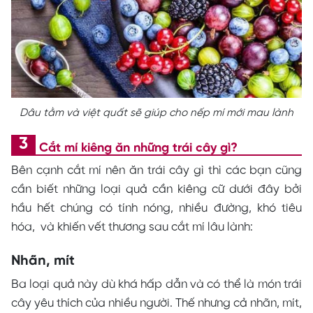
Dâu tằm và việt quất sẽ giúp cho nếp mí mới mau lành
Cắt mí kiêng ăn những trái cây gì?
Bên cạnh cắt mí nên ăn trái cây gì thì các bạn cũng
cần biết những loại quả cần kiêng cữ dưới đây bởi
hầu hết chúng có tính nóng, nhiều đường, khó tiêu
hóa, và khiến vết thương sau cắt mí lâu lành:
Nhãn, mít
Ba loại quả này dù khá hấp dẫn và có thể là món trái
cây yêu thích của nhiều người. Thế nhưng cả nhãn, mít,