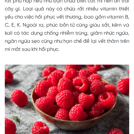
rất phù hợp nếu như bạn chưa biết cắt mí nên ăn trái
cây gì. Loại quả này có chứa rất nhiều vitamin thiết
yếu cho việc hồi phục vết thương, bao gồm vitamin B,
C, E, K. Ngoài ra, phúc bồn tử cũng giàu sắt, kẽm và
kali có tác dụng chống nhiễm trùng, giảm nhức ngứa,
ngăn ngừa sẹo cũng như hạn chế để lại vết thâm trên
mí mắt sau khi hồi phục.