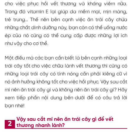
cho việc phục hồi vết thương và kháng viêm nữa.
Trong đó vitamin E lại giúp da mềm mại, mịn màng,
trẻ trung… Thế nên bên cạnh việc ăn trái cây chứa
những chất dinh dưỡng này, bạn còn có thể uống nước
ép của nó cũng có thể cung cấp được những lợi ích
như vậy cho cơ thể.
Một điều mà các bạn cần biết là bên cạnh những loại
trái cây tốt cho việc chữa lành vết thương thì cũng có
những loại trái cây có tính nóng cần phải kiêng cữ vì
nó ảnh hưởng không tốt cho việc hồi phục. Vậy sau cắt
mí nên ăn trái cây gì và không nên ăn trái cây gì? Hãy
xem tiếp phần nội dung bên dưới để có câu trả lời
bạn nhé!
Vậy sau cắt mí nên ăn trái cây gì để vết
thương nhanh lành?