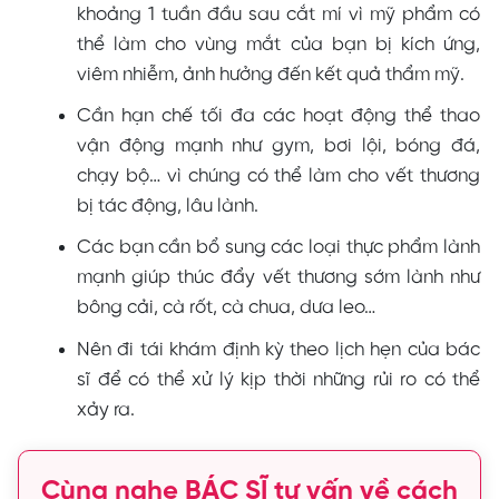
khoảng 1 tuần đầu sau cắt mí vì mỹ phẩm có
thể làm cho vùng mắt của bạn bị kích ứng,
viêm nhiễm, ảnh hưởng đến kết quả thẩm mỹ.
Cần hạn chế tối đa các hoạt động thể thao
vận động mạnh như gym, bơi lội, bóng đá,
chạy bộ… vì chúng có thể làm cho vết thương
bị tác động, lâu lành.
Các bạn cần bổ sung các loại thực phẩm lành
mạnh giúp thúc đẩy vết thương sớm lành như
bông cải, cà rốt, cà chua, dưa leo…
Nên đi tái khám định kỳ theo lịch hẹn của bác
sĩ để có thể xử lý kịp thời những rủi ro có thể
xảy ra.
Cùng nghe BÁC SĨ tư vấn về cách