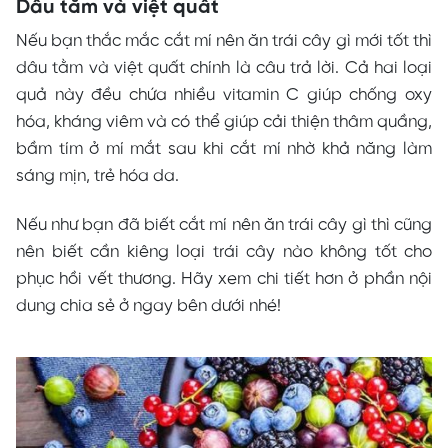
Dâu tằm và việt quất
Nếu bạn thắc mắc cắt mí nên ăn trái cây gì mới tốt thì
dâu tằm và việt quất chính là câu trả lời. Cả hai loại
quả này đều chứa nhiều vitamin C giúp chống oxy
hóa, kháng viêm và có thể giúp cải thiện thâm quầng,
bầm tím ở mí mắt sau khi cắt mí nhờ khả năng làm
sáng mịn, trẻ hóa da.
Nếu như bạn đã biết cắt mí nên ăn trái cây gì thì cũng
nên biết cần kiêng loại trái cây nào không tốt cho
phục hồi vết thương. Hãy xem chi tiết hơn ở phần nội
dung chia sẻ ở ngay bên dưới nhé!