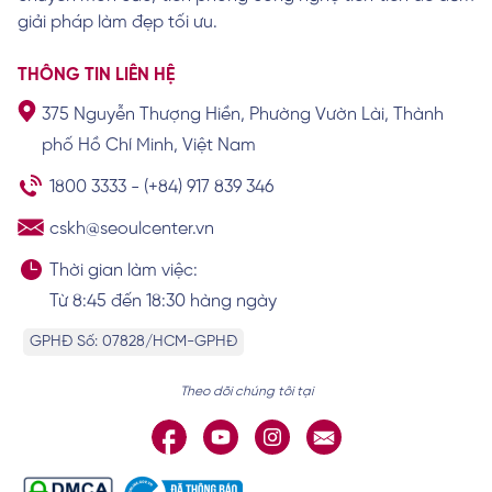
Xem chi tiết
giải pháp làm đẹp tối ưu.
THÔNG TIN LIÊN HỆ
375 Nguyễn Thượng Hiền, Phường Vườn Lài, Thành
Nhấn mí ở đâu đẹp tại TPHCM? Gợi ý 10
phố Hồ Chí Minh, Việt Nam
địa chỉ nhấn mí uy tín
Xem chi tiết
1800 3333
-
(+84) 917 839 346
cskh@seoulcenter.vn
Thời gian làm việc:
Từ 8:45 đến 18:30 hàng ngày
GPHĐ Số: 07828/HCM-GPHĐ
Theo dõi chúng tôi tại