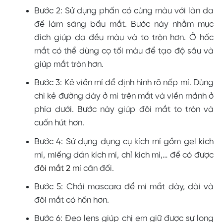
Bước 2: Sử dụng phấn có cùng màu với làn da
để làm sáng bầu mắt. Bước này nhằm mục
đích giúp da đều màu và to tròn hơn. Ở hốc
mắt có thể dùng cọ tối màu để tạo độ sâu và
giúp mắt tròn hơn.
Bước 3: Kẻ viền mí để định hình rõ nếp mí. Dùng
chì kẻ đường dày ở mí trên mắt và viền mảnh ở
phía dưới. Bước này giúp đôi mắt to tròn và
cuốn hút hơn.
Bước 4: Sử dụng dụng cụ kích mí gồm gel kích
mí, miếng dán kích mí, chỉ kích mí,…
để có được
đôi mắt 2 mí
cân đối.
Bước 5: Chải mascara để mi mắt dày, dài và
đôi mắt có hồn hơn.
Bước 6: Đeo lens giúp chị em giữ được sự long