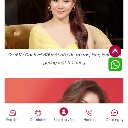
Ca sĩ Vy Oanh có đôi mắt bồ câu to tròn, long lanh giúp
gương mặt trẻ trung
Đặt lịch
Chi nhánh
Bác sĩ tư vấn
Hotline
Chat ngay