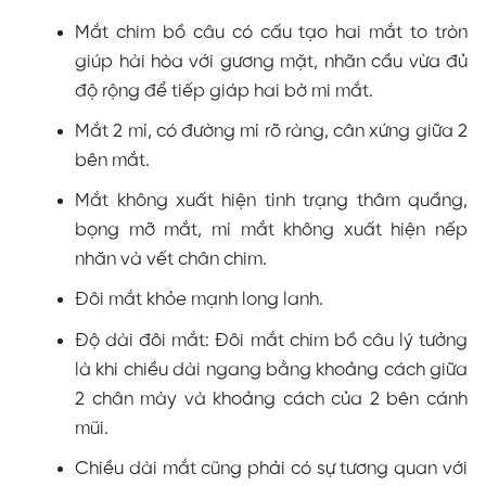
Mắt chim bồ câu có cấu tạo hai mắt to tròn
giúp hài hòa với gương mặt, nhãn cầu vừa đủ
độ rộng để tiếp giáp hai bờ mi mắt.
Mắt 2 mí, có đường mí rõ ràng, cân xứng giữa 2
bên mắt.
Mắt không xuất hiện tình trạng thâm quầng,
bọng mỡ mắt, mí mắt không xuất hiện nếp
nhăn và vết chân chim.
Đôi mắt khỏe mạnh long lanh.
Độ dài đôi mắt: Đôi mắt chim bồ câu lý tưởng
là khi chiều dài ngang bằng khoảng cách giữa
2 chân mày và khoảng cách của 2 bên cánh
mũi.
Chiều dài mắt cũng phải có sự tương quan với