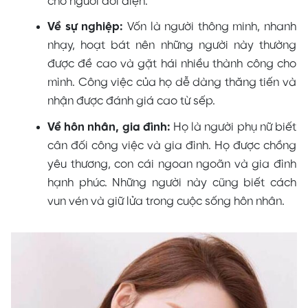
cho người đối diện.
Về sự nghiệp:
Vốn là người thông minh, nhanh
nhạy, hoạt bát nên những người này thường
được đề cao và gặt hái nhiều thành công cho
mình. Công việc của họ dễ dàng thăng tiến và
nhận được đánh giá cao từ sếp.
Về hôn nhân, gia đình:
Họ là người phụ nữ biết
cân đối công việc và gia đình. Họ được chồng
yêu thương, con cái ngoan ngoãn và gia đình
hạnh phúc. Những người này cũng biết cách
vun vén và giữ lửa trong cuộc sống hôn nhân.