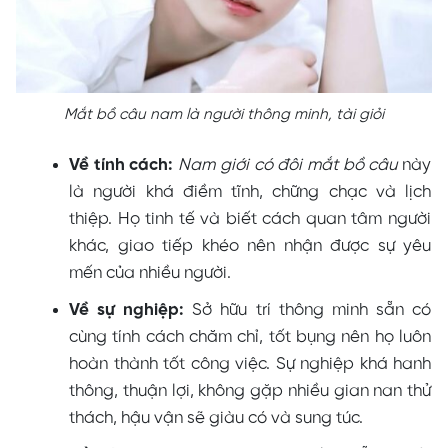
Mắt bồ câu nam là người thông minh, tài giỏi
Về tính cách:
Nam giới có đôi mắt bồ câu
này
là người khá điềm tĩnh, chững chạc và lịch
thiệp. Họ tinh tế và biết cách quan tâm người
khác, giao tiếp khéo nên nhận được sự yêu
mến của nhiều người.
Về sự nghiệp:
Sở hữu trí thông minh sẵn có
cùng tính cách chăm chỉ, tốt bụng nên họ luôn
hoàn thành tốt công việc. Sự nghiệp khá hanh
thông, thuận lợi, không gặp nhiều gian nan thử
thách, hậu vận sẽ giàu có và sung túc.