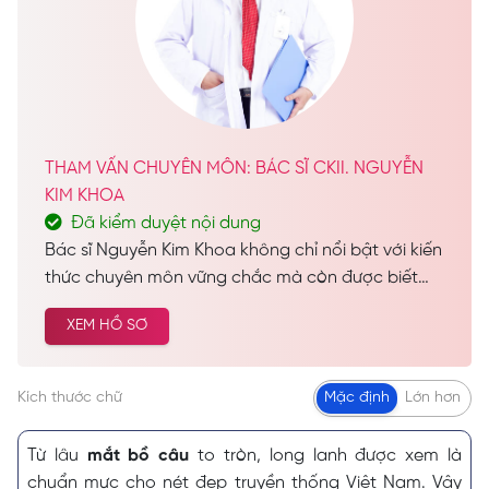
THAM VẤN CHUYÊN MÔN: BÁC SĨ CKII. NGUYỄN
KIM KHOA
Đã kiểm duyệt nội dung
Bác sĩ Nguyễn Kim Khoa không chỉ nổi bật với kiến
thức chuyên môn vững chắc mà còn được biết
đến như một vị bác sĩ đầy tâm huyết, luôn tận
XEM HỒ SƠ
tâm vì lợi ích và sự hài lòng của bệnh nhân. Hiện
nay, bác sĩ Nguyễn Kim Khoa đảm nhiệm vai trò
Trưởng Khoa Thẩm Mỹ tại Seoul Center, đồng thời
Kích thước chữ
Mặc định
Lớn hơn
giữ vị trí quan trọng tại Khoa Thẩm Mỹ của Bệnh
viện Da Liễu TP.HCM.
Từ lâu
mắt bồ câu
to tròn, long lanh được xem là
chuẩn mực cho nét đẹp truyền thống Việt Nam. Vậy