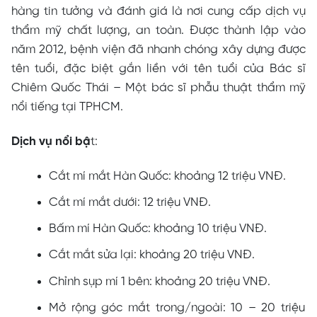
hàng tin tưởng và đánh giá là nơi cung cấp dịch vụ
thẩm mỹ chất lượng, an toàn. Được thành lập vào
năm 2012, bệnh viện đã nhanh chóng xây dựng được
tên tuổi, đặc biệt gắn liền với tên tuổi của Bác sĩ
Chiêm Quốc Thái – Một bác sĩ phẫu thuật thẩm mỹ
nổi tiếng tại TPHCM.
Dịch vụ nổi bậ
t:
Cắt mí mắt Hàn Quốc: khoảng 12 triệu VNĐ.
Cắt mí mắt dưới: 12 triệu VNĐ.
Bấm mí Hàn Quốc: khoảng 10 triệu VNĐ.
Cắt mắt sửa lại: khoảng 20 triệu VNĐ.
Chỉnh sụp mí 1 bên: khoảng 20 triệu VNĐ.
Mở rộng góc mắt trong/ngoài: 10 – 20 triệu