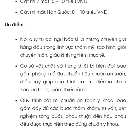
Cắt mí 2 mắt: 5 – 10 triệu VNĐ.
Cắt mí mắt Hàn Quốc: 8 – 10 triệu VNĐ.
Ưu điểm:
Nơi quy tụ đội ngũ bác sĩ là những chuyên gia
hàng đầu trong lĩnh vực thẩm mỹ, tạo hình, giỏi
chuyên môn, giàu kinh nghiệm thực tế.
Cơ sở vật chất và trang thiết bị hiện đại bao
gồm phòng mổ đạt chuẩn tiêu chuẩn an toàn,
điều này giúp quá trình cắt mí diễn ra chính
xác, an toàn, giảm thiểu rủi ro.
Quy trình cắt mí chuẩn an toàn y khoa, bao
gồm đầy đủ các bước thăm khám, tư vấn, xét
nghiệm tổng quát, phẫu thuật đến hậu phẫu
đều được thực hiện theo đúng chuẩn y khoa.