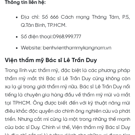
Thông tin liên hệ:
Địa chỉ: Số 666 Cách mạng Tháng Tám, P.5,
Q.Tân Bình, TP.HCM.
Số điện thoại:0968.999.777
Website: benhvienthammykangnam.vn
Viện thẩm mỹ Bác sĩ Lê Trần Duy
Trong lĩnh vực thẩm mỹ, đặc biệt là các phương pháp
thẩm mỹ mắt thì Bác sĩ Lê Trần Duy cũng không còn
xa lạ gì trong giới thẩm mỹ nữa. Bác sĩ Lê Trần Duy nổi
tiếng là chuyên gia hàng đầu về thẩm mỹ mũi và mắt
tại TPHCM. Ông được biết đến với kỹ thuật nâng mũi
điêu khắc độc quyền do chính ông nghiên cứu và phát
triển. Nhưng cắt mí cũng là một trong những thế mạnh
của bác sĩ Duy. Chính vì thế, Viện thẩm mỹ Bác sĩ Duy