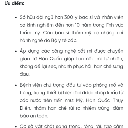
Ưu điểm:
Sở hữu đội ngũ hơn 300 y bác sĩ và nhân viên
có kinh nghiệm đến hơn 10 năm trong lĩnh vực
thẩm mỹ. Các bác sĩ thẩm mỹ có chứng chỉ
hành nghề do Bộ y tế cấp.
Áp dụng các công nghệ cắt mí được chuyển
giao từ Hàn Quốc giúp tạo nếp mí tự nhiên,
không để lại sẹo, nhanh phục hồi, hạn chế sưng
đau.
Bệnh viện chú trọng đầu tư vào phòng mổ vô
trùng, trang thiết bị hiện đại được nhập khẩu từ
các nước tiên tiến như: Mỹ, Hàn Quốc, Thụy
Điển, nhằm hạn chế rủi ro nhiễm trùng, đảm
bảo an toàn.
Cơ sở vật chất sang trọng, rộng rãi, tạo cảm