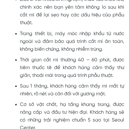
chính xác nên bạn yên tâm không lo sau khi
cắt mí
để lại sẹo hay các dấu hiệu của phẫu
thuật.
Trang thiết bị, máy móc nhập khẩu từ nước
ngoài và đảm bảo quá trình cắt mí ăn toàn,
không biến chứng, không nhiễm trùng.
Thời gian cắt mí thường 40 – 60 phút, được
tiêm thuốc tê để khách hàng cảm thấy thư
giãn, thoải mái trong quá trình phẫu thuật.
Sau 1 tháng, khách hàng cảm thấy mí mắt tự
nhiên, rõ nét và cân đối với gương mặt.
Cơ sở vật chất, hạ tầng khang trang, được
nâng cấp và đầu tư hiện đại. Khách hàng sẽ
có những trải nghiệm chuẩn 5 sao tại Seoul
Center.