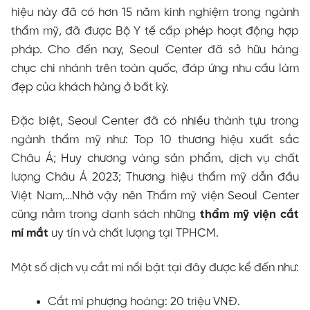
hiệu này đã có hơn 15 năm kinh nghiệm trong ngành
thẩm mỹ, đã được Bộ Y tế cấp phép hoạt động hợp
pháp. Cho đến nay, Seoul Center đã sở hữu hàng
chục chi nhánh trên toàn quốc, đáp ứng nhu cầu làm
đẹp của khách hàng ở bất kỳ.
Đặc biệt, Seoul Center đã có nhiều thành tựu trong
ngành thẩm mỹ như: Top 10 thương hiệu xuất sắc
Châu Á; Huy chương vàng sản phẩm, dịch vụ chất
lượng Châu Á 2023; Thương hiệu thẩm mỹ dẫn đầu
Việt Nam,…Nhờ vậy nên Thẩm mỹ viện Seoul Center
cũng nằm trong danh sách những
thẩm mỹ viện cắt
mí mắt
uy tín và chất lượng tại TPHCM.
Một số dịch vụ cắt mí nổi bật tại đây được kể đến như:
Cắt mí phượng hoàng: 20 triệu VNĐ.