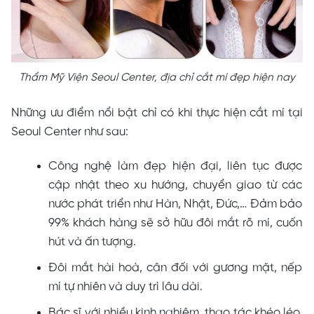
Thẩm Mỹ Viện Seoul Center, địa chỉ cắt mí đẹp hiện nay
Những ưu điểm nổi bật chỉ có khi thực hiện cắt mí tại
Seoul Center như sau:
Công nghệ làm đẹp hiện đại, liên tục được
cập nhật theo xu hướng, chuyển giao từ các
nước phát triển như Hàn, Nhật, Đức,… Đảm bảo
99% khách hàng sẽ sở hữu đôi mắt rõ mí, cuốn
hút và ấn tượng.
Đôi mắt hài hoà, cân đối với gương mặt, nếp
mí tự nhiên và duy trì lâu dài.
Bác sĩ
với nhiều kinh nghiệm, thao tác khéo léo,