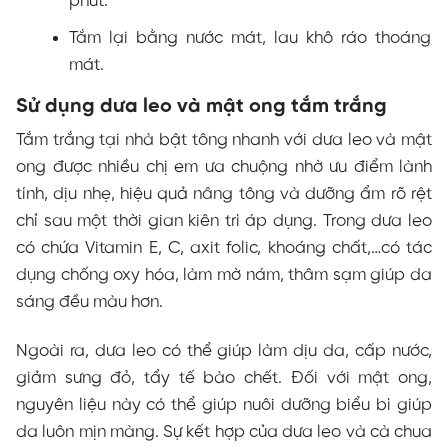
phút.
Tắm lại bằng nước mát, lau khô ráo thoáng
mát.
Sử dụng dưa leo và mật ong tắm trắng
Tắm trắng tại nhà bật tông nhanh với dưa leo và mật
ong được nhiều chị em ưa chuộng nhờ ưu điểm lành
tính, dịu nhẹ, hiệu quả nâng tông và dưỡng ẩm rõ rệt
chỉ sau một thời gian kiên trì áp dụng. Trong dưa leo
có chứa Vitamin E, C, axit folic, khoáng chất,…có tác
dụng chống oxy hóa, làm mờ nám, thâm sạm giúp da
sáng đều màu hơn.
Ngoài ra, dưa leo có thể giúp làm dịu da, cấp nước,
giảm sưng đỏ, tẩy tế bào chết. Đối với mật ong,
nguyên liệu này có thể giúp nuôi dưỡng biểu bì giúp
da luôn mịn màng. Sự kết hợp của dưa leo và cà chua