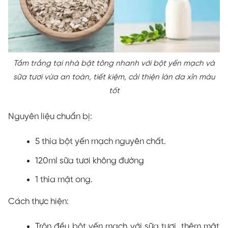
Tắm trắng tại nhà bật tông nhanh với bột yến mạch và
sữa tươi vừa an toàn, tiết kiệm, cải thiện làn da xỉn màu
tốt
Nguyên liệu chuẩn bị:
5 thìa bột yến mạch nguyên chất.
120ml sữa tươi không đường
1 thìa mật ong.
Cách thực hiện:
Trộn đều bột yến mạch với sữa tươi, thêm mật