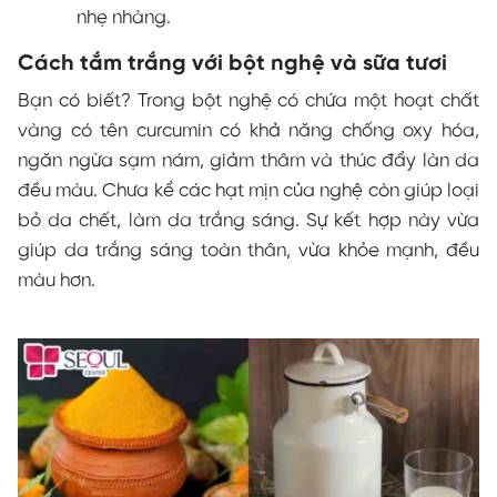
nhẹ nhàng.
Cách tắm trắng với bột nghệ và sữa tươi
Bạn có biết? Trong bột nghệ có chứa một hoạt chất
vàng có tên curcumin có khả năng chống oxy hóa,
ngăn ngừa sạm nám, giảm thâm và thúc đẩy làn da
đều màu. Chưa kể các hạt mịn của nghệ còn giúp loại
bỏ da chết, làm da trắng sáng. Sự kết hợp này vừa
giúp da trắng sáng toàn thân, vừa khỏe mạnh, đều
màu hơn.