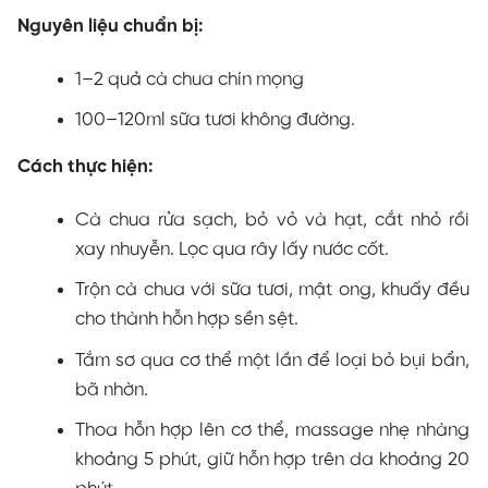
Nguyên liệu chuẩn bị:
1–2 quả cà chua chín mọng
100–120ml sữa tươi không đường.
Cách thực hiện:
Cà chua rửa sạch, bỏ vỏ và hạt, cắt nhỏ rồi
xay nhuyễn. Lọc qua rây lấy nước cốt.
Trộn cà chua với sữa tươi, mật ong, khuấy đều
cho thành hỗn hợp sền sệt.
Tắm sơ qua cơ thể một lần để loại bỏ bụi bẩn,
bã nhờn.
Thoa hỗn hợp lên cơ thể, massage nhẹ nhàng
khoảng 5 phút, giữ hỗn hợp trên da khoảng 20