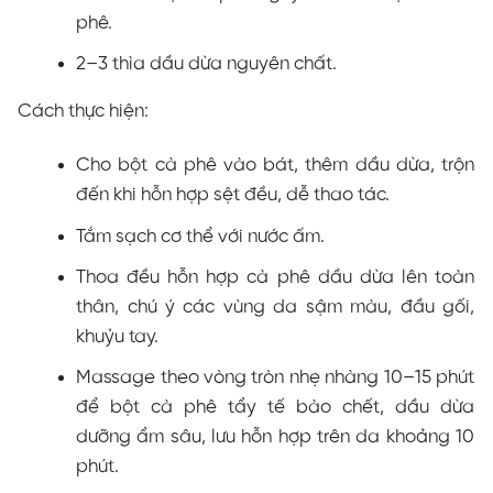
phê.
2–3 thìa dầu dừa nguyên chất.
Cách thực hiện:
Cho bột cà phê vào bát, thêm dầu dừa, trộn
đến khi hỗn hợp sệt đều, dễ thao tác.
Tắm sạch cơ thể với nước ấm.
Thoa đều hỗn hợp cà phê dầu dừa lên toàn
thân, chú ý các vùng da sậm màu, đầu gối,
khuỷu tay.
Massage theo vòng tròn nhẹ nhàng 10–15 phút
để bột cà phê tẩy tế bào chết, dầu dừa
dưỡng ẩm sâu, lưu hỗn hợp trên da khoảng 10
phút.