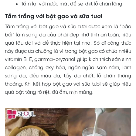
Tắm lại với nước mát để se khít lỗ chân lông.
Tắm trắng với bột gạo và sữa tươi
Tắm trắng với bột gạo và sữa tươi được xem là “bảo
bối” làm sáng da của phái đẹp nhờ tính an toàn, hiệu
quả lâu dài và dễ thực hiện tại nhà. Sở dĩ công thức
này được ưa chuộng là vì trong bột gạo có chứa nhiều
vitamin B, E, gamma-oryzanol giúp kích thích sản sinh
collagen, chống oxy hóa, ngăn ngừa sạm nám, làm
sáng da, đều màu da, tẩy da chết, lỗ chân thông
thoáng. Khi kết hợp bột gạo với sữa tươi sẽ giúp hiệu
quả bật tông rõ rệt, đủ ẩm, mịn màng.