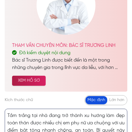
THAM VẤN CHUYÊN MÔN: BÁC SĨ TRƯƠNG LINH
Đã kiểm duyệt nội dung
Bác sĩ Trương Linh được biết đến là một trong
những chuyên gia trong lĩnh vực da liễu, với hơn 28
năm kinh nghiệm dày dặn trong nghề. Trong suốt
XEM HỒ SƠ
hành trình sự nghiệp, bác sĩ đã thực hiện thành
công hàng nghìn ca chăm sóc da và làm đẹp cho
khách hàng trên khắp cả nước, góp phần mang
Kích thước chữ
Mặc định
Lớn hơn
lại sự tự tin và vẻ đẹp hoàn hảo cho nhiều người.
Tắm trắng tại nhà đang trở thành xu hướng làm đẹp
toàn thân được nhiều chị em phụ nữ ưa chuộng với ưu
điểm bật tông nhanh chóng, an toàn. Bí quyết này