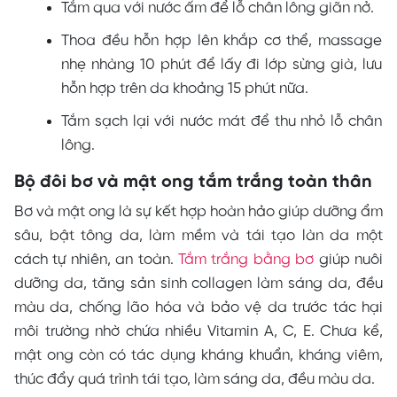
Tắm qua với nước ấm để lỗ chân lông giãn nở.
Thoa đều hỗn hợp lên khắp cơ thể, massage
nhẹ nhàng 10 phút để lấy đi lớp sừng già, lưu
hỗn hợp trên da khoảng 15 phút nữa.
Tắm sạch lại với nước mát để thu nhỏ lỗ chân
lông.
Bộ đôi bơ và mật ong tắm trắng toàn thân
Bơ và mật ong là sự kết hợp hoàn hảo giúp dưỡng ẩm
sâu, bật tông da, làm mềm và tái tạo làn da một
cách tự nhiên, an toàn.
Tắm trắng bằng bơ
giúp nuôi
dưỡng da, tăng sản sinh collagen làm sáng da, đều
màu da, chống lão hóa và bảo vệ da trước tác hại
môi trường nhờ chứa nhiều Vitamin A, C, E. Chưa kể,
mật ong còn có tác dụng kháng khuẩn, kháng viêm,
thúc đẩy quá trình tái tạo, làm sáng da, đều màu da.