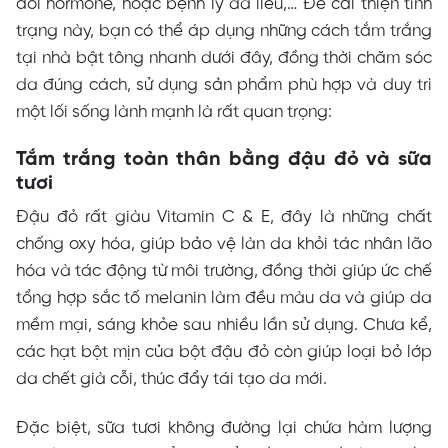
đổi hormone, hoặc bệnh lý da liễu,… Để cải thiện tình
trạng này, bạn có thể áp dụng những cách tắm trắng
tại nhà bật tông nhanh dưới đây, đồng thời chăm sóc
da đúng cách, sử dụng sản phẩm phù hợp và duy trì
một lối sống lành mạnh là rất quan trọng:
Tắm trắng toàn thân bằng đậu đỏ và sữa
tươi
Đậu đỏ rất giàu Vitamin C & E, đây là những chất
chống oxy hóa, giúp bảo vệ làn da khỏi tác nhân lão
hóa và tác động từ môi trường, đồng thời giúp ức chế
tổng hợp sắc tố melanin làm đều màu da và giúp da
mềm mại, sáng khỏe sau nhiều lần sử dụng. Chưa kể,
các hạt bột mịn của bột đậu đỏ còn giúp loại bỏ lớp
da chết già cỗi, thúc đẩy tái tạo da mới.
Đặc biệt, sữa tươi không đường lại chứa hàm lượng