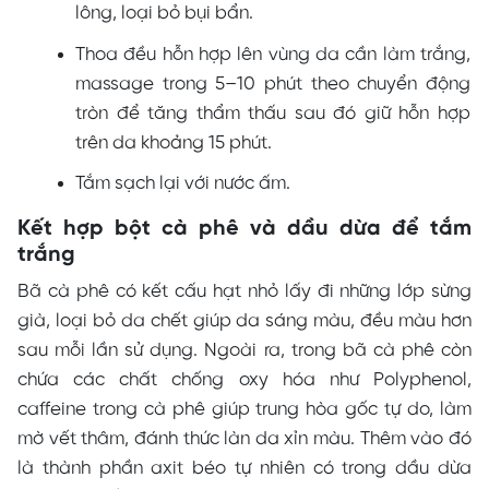
lông, loại bỏ bụi bẩn.
Thoa đều hỗn hợp lên vùng da cần làm trắng,
massage trong 5–10 phút theo chuyển động
tròn để tăng thẩm thấu sau đó giữ hỗn hợp
trên da khoảng 15 phút.
Tắm sạch lại với nước ấm.
Kết hợp bột cà phê và dầu dừa để tắm
trắng
Bã cà phê có kết cấu hạt nhỏ lấy đi những lớp sừng
già, loại bỏ da chết giúp da sáng màu, đều màu hơn
sau mỗi lần sử dụng. Ngoài ra, trong bã cà phê còn
chứa các chất chống oxy hóa như Polyphenol,
caffeine trong cà phê giúp trung hòa gốc tự do, làm
mờ vết thâm, đánh thức làn da xỉn màu. Thêm vào đó
là thành phần axit béo tự nhiên có trong dầu dừa