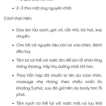
2–3 thìa mật ong nguyên chất.
Cách thực hiện:
Dưa leo rửa sạch, gọt vỏ, cắt nhỏ, bỏ hạt, xay
nhuyễn.
Cho tất cả nguyên liệu còn lại vào chén, đánh
đều tay.
Tắm sơ cơ thể với nước ấm để làm lỗ chân lông
thông thoáng, hấp thụ dưỡng chất tốt hơn.
Thoa hỗn hợp đã chuẩn bị lên da toàn thân,
massage nhẹ nhàng theo chiều xoắn ốc
khoảng 5 phút, sau đó giữ trên da body hơn 15
phút.
Tắm sạch cơ thể lại với nước mát và lau khô