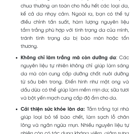
chua thường an toàn cho hầu hết các loại da,
kể cả da nhạy cảm. Ngoài ra, bạn có thể tự
điều chỉnh tần suất, hàm lượng nguyên liệu
tắm trắng phù hợp với tình trạng da của mình,
tránh tình trạng da bị bào mòn hoặc tổn
thương.
Không chỉ làm trắng mà còn dưỡng da
: Các
nguyên liệu tự nhiên không chỉ giúp làm sáng
da mà còn cung cấp dưỡng chất nuôi dưỡng
từ sâu bên trong. Điển hình như mật ong và
dầu dừa có thể giúp làm mềm mịn da; sữa tươi
và bột yến mạch cung cấp độ ẩm cho da.
Cải thiện sức khỏe làn da:
Tắm trắng tại nhà
giúp loại bỏ tế bào chết, làm sạch lỗ chân
lông và ngăn ngừa mụn. Nhiều nguyên liệu tự
nhiên còn có tác dụng kháng viêm, giảm sưng