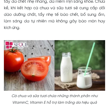
tẩy da chết nhẹ nhàng, da mềm mịn sáng khỏe. Chưa
kể, khi kết hợp cà chua và sữa tươi sẽ cung cấp dồi
dào dưỡng chất, tẩy nhẹ tế bào chết, bổ sung ẩm,
làm sáng da tự nhiên mà không gây bào mòn hay
kích ứng.
Cà chua và sữa tươi chứa những thành phần như
VitaminC, Vitamin E hỗ trợ làm trắng da hiệu quả