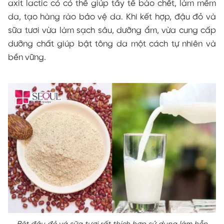
axit lactic có có thể giúp tẩy tế bào chết, làm mềm
da, tạo hàng rào bảo vệ da. Khi kết hợp, đậu đỏ và
sữa tươi vừa làm sạch sâu, dưỡng ẩm, vừa cung cấp
dưỡng chất giúp bật tông da một cách tự nhiên và
bền vững.