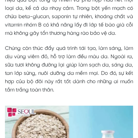
hiệu quả bật tông tự nhiên và phù hợp hầu hết mọi
loại da, kể cả da nhạy cảm. Trong bột yến mạch có
chứa beta-glucan, saponin tự nhiên, khoáng chất và
vitamin nhóm B có khả năng lấy đi lớp tế bào già cỗi
mà không gây tổn thương hàng rào bảo vệ da.
Chúng còn thúc đẩy quá trình tái tạo, làm sáng, làm
dịu vùng viêm đỏ, hỗ trợ làm đều màu da. Ngoài ra,
sữa tươi không đường lại giúp làm sạch da, sáng da,
tan lớp sừng, nuôi dưỡng da mềm mại. Do đó, sự kết
hợp của bộ đôi này rất tốt dành cho những ai muốn
tắm trắng toàn thân.