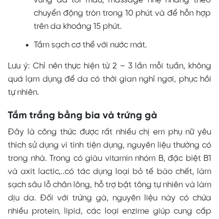
vùng da tối màu, massage nhẹ nhàng theo
chuyển động tròn trong 10 phút và để hỗn hợp
trên da khoảng 15 phút.
Tắm sạch cơ thể với nước mát.
Lưu ý: Chỉ nên thực hiện từ 2 – 3 lần mỗi tuần, không
quá lạm dụng để da có thời gian nghỉ ngơi, phục hồi
tự nhiên.
Tắm trắng bằng bia và trứng gà
Đây là công thức được rất nhiều chị em phụ nữ yêu
thích sử dụng vì tính tiện dụng, nguyên liệu thường có
trong nhà. Trong có giàu vitamin nhóm B, đặc biệt B1
và axit lactic,..có tác dụng loại bỏ tế bào chết, làm
sạch sâu lỗ chân lông, hỗ trợ bật tông tự nhiên và làm
dịu da. Đối với trứng gà, nguyên liệu này có chứa
nhiều protein, lipid, các loại enzime giúp cung cấp