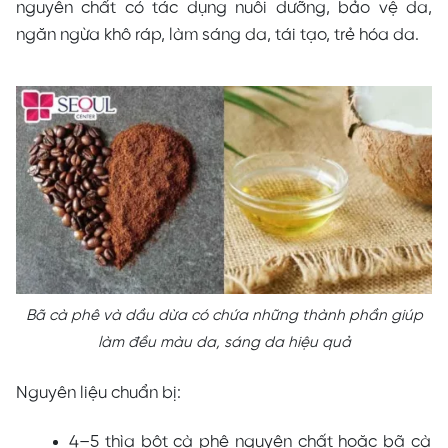
nguyên chất có tác dụng nuôi dưỡng, bảo vệ da,
ngăn ngừa khô ráp, làm sáng da, tái tạo, trẻ hóa da.
Bã cà phê và dầu dừa có chứa những thành phần giúp
làm đều màu da, sáng da hiệu quả
Nguyên liệu chuẩn bị:
4–5 thìa bột cà phê nguyên chất hoặc bã cà