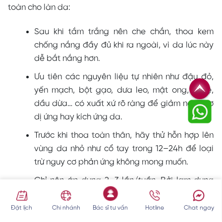
toàn cho làn da:
Sau khi tắm trắng nên che chắn, thoa kem
chống nắng đầy đủ khi ra ngoài, vì da lúc này
dễ bắt nắng hơn.
Ưu tiên các nguyên liệu tự nhiên như đậu đỏ,
yến mạch, bột gạo, dưa leo, mật ong, nghệ,
dầu dừa… có xuất xứ rõ ràng để giảm nguy cơ
dị ứng hay kích ứng da.
Trước khi thoa toàn thân, hãy thử hỗn hợp lên
vùng da nhỏ như cổ tay trong 12–24h để loại
trừ nguy cơ phản ứng không mong muốn.
Chỉ nên áp dụng 2–3 lần/tuần. Bởi lạm dụng
có thể khiến da bị bào mòn, mỏng yếu, tăng
nguy cơ kích ứng và bắt nắng.
Đặt lịch
Chi nhánh
Bác sĩ tư vấn
Hotline
Chat ngay