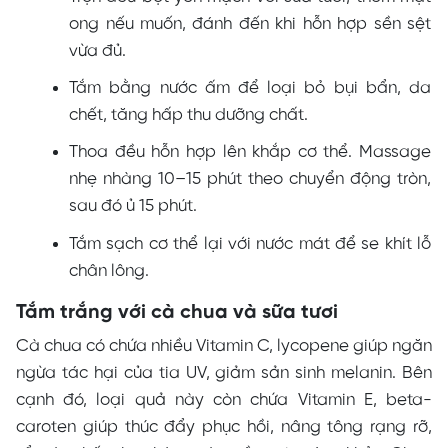
ong nếu muốn, đánh đến khi hỗn hợp sền sệt
vừa đủ.
Tắm bằng nước ấm để loại bỏ bụi bẩn, da
chết, tăng hấp thu dưỡng chất.
Thoa đều hỗn hợp lên khắp cơ thể. Massage
nhẹ nhàng 10–15 phút theo chuyển động tròn,
sau đó ủ 15 phút.
Tắm sạch cơ thể lại với nước mát để se khít lỗ
chân lông.
Tắm trắng với cà chua và sữa tươi
Cà chua có chứa nhiều Vitamin C, lycopene giúp ngăn
ngừa tác hại của tia UV, giảm sản sinh melanin. Bên
cạnh đó, loại quả này còn chứa Vitamin E, beta-
caroten giúp thúc đẩy phục hồi, nâng tông rạng rỡ,