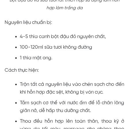
Bột đậu đỏ và sữa tươi rất thích hợp sử dụng làm hỗn
hợp làm trắng da
Nguyên liệu chuẩn bị:
4-5 thìa canh bột đậu đỏ nguyên chất,
100-120ml sữa tươi không đường
1 thìa mật ong.
Cách thực hiện:
Trộn tất cả nguyên liệu vào chén sạch cho đến
khi hỗn hợp đặc sệt, không bị vón cục.
Tắm sạch cơ thể với nước ấm để lỗ chân lông
giãn nở, dễ hấp thu dưỡng chất.
Thoa đều hỗn hợp lên toàn thân, thoa kỹ ở