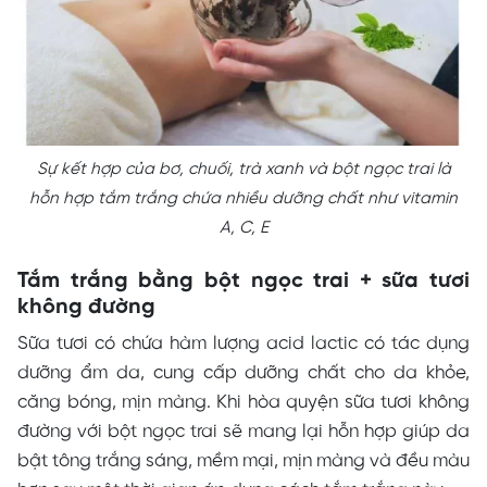
Sự kết hợp của bơ, chuối, trà xanh và bột ngọc trai là
hỗn hợp tắm trắng chứa nhiều dưỡng chất như vitamin
A, C, E
Tắm trắng bằng bột ngọc trai + sữa tươi
không đường
Sữa tươi có chứa hàm lượng acid lactic có tác dụng
dưỡng ẩm da, cung cấp dưỡng chất cho da khỏe,
căng bóng, mịn màng. Khi hòa quyện sữa tươi không
đường với bột ngọc trai sẽ mang lại hỗn hợp giúp da
bật tông trắng sáng, mềm mại, mịn màng và đều màu