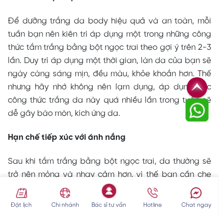
Để dưỡng trắng da body hiệu quả và an toàn, mỗi
tuần bạn nên kiên trì áp dụng một trong những công
thức tắm trắng bằng bột ngọc trai theo gợi ý trên 2-3
lần. Duy trì áp dụng một thời gian, làn da của bạn sẽ
ngày càng sáng mịn, đều màu, khỏe khoắn hơn. Thế
nhưng hãy nhớ không nên lạm dụng, áp dụng các
công thức trắng da này quá nhiều lần trong tuần sẽ
dễ gây bào mòn, kích ứng da.
Hạn chế tiếp xúc với ánh nắng
Sau khi tắm trắng bằng bột ngọc trai, da thường sẽ
trở nên mỏng và nhạy cảm hơn, vì thế bạn cần che
chắn thật kỹ và kết hợp bôi kem chống nắng đều đặn
mỗi khi ra ngoài, tránh tình trạng da tiếp xúc với tia UV
Đặt lịch
Chi nhánh
Bác sĩ tư vấn
Hotline
Chat ngay
từ ánh nắng mặt trời trở nên thâm sạm.