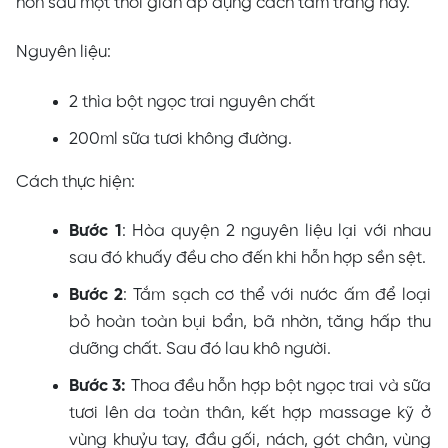
hơn sau một thời gian áp dụng cách tắm trắng này.
Nguyên liệu:
2 thìa bột ngọc trai nguyên chất
200ml sữa tươi không đường.
Cách thực hiện:
Bước 1
: Hòa quyện 2 nguyên liệu lại với nhau
sau đó khuấy đều cho đến khi hỗn hợp sền sệt.
Bước 2
: Tắm sạch cơ thể với nước ấm để loại
bỏ hoàn toàn bụi bẩn, bã nhờn, tăng hấp thu
dưỡng chất. Sau đó lau khô người.
Bước 3:
Thoa đều hỗn hợp bột ngọc trai và sữa
tươi lên da toàn thân, kết hợp massage kỹ ở
vùng khuỷu tay, đầu gối, nách, gót chân, vùng