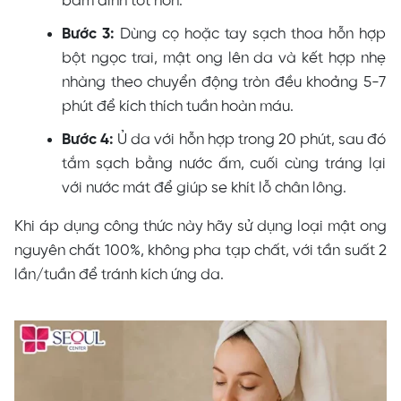
bám dính tốt hơn.
Bước 3:
Dùng cọ hoặc tay sạch thoa hỗn hợp
bột ngọc trai, mật ong lên da và kết hợp nhẹ
nhàng theo chuyển động tròn đều khoảng 5-7
phút để kích thích tuần hoàn máu.
Bước 4:
Ủ da với hỗn hợp trong 20 phút, sau đó
tắm sạch bằng nước ấm, cuối cùng tráng lại
với nước mát để giúp se khít lỗ chân lông.
Khi áp dụng công thức này hãy sử dụng loại mật ong
nguyên chất 100%, không pha tạp chất, với tần suất 2
lần/tuần để tránh kích ứng da.