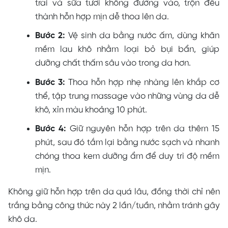
trai và sữa tươi không đường vào, trộn đều
thành hỗn hợp mịn dễ thoa lên da.
Bước 2:
Vệ sinh da bằng nước ấm, dùng khăn
mềm lau khô nhằm loại bỏ bụi bẩn, giúp
dưỡng chất thấm sâu vào trong da hơn.
Bước 3:
Thoa hỗn hợp nhẹ nhàng lên khắp cơ
thể, tập trung massage vào những vùng da dễ
khô, xỉn màu khoảng 10 phút.
Bước 4:
Giữ nguyên hỗn hợp trên da thêm 15
phút, sau đó tắm lại bằng nước sạch và nhanh
chóng thoa kem dưỡng ẩm để duy trì độ mềm
mịn.
Không giữ hỗn hợp trên da quá lâu, đồng thời chỉ nên
trắng bằng công thức này 2 lần/tuần, nhằm tránh gây
khô da.