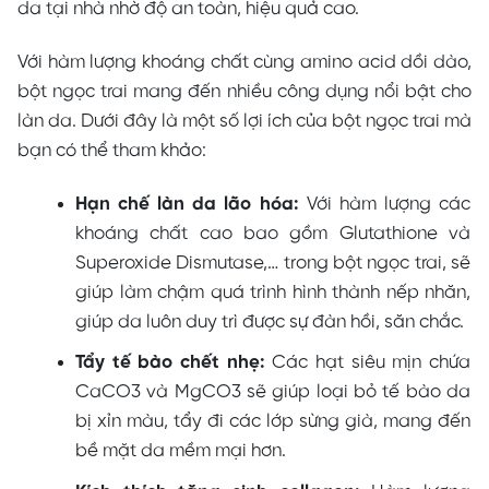
da tại nhà nhờ độ an toàn, hiệu quả cao.
Với hàm lượng khoáng chất cùng amino acid dồi dào,
bột ngọc trai mang đến nhiều công dụng nổi bật cho
làn da. Dưới đây là một số lợi ích của bột ngọc trai mà
bạn có thể tham khảo:
Hạn chế làn da lão hóa:
Với hàm lượng các
khoáng chất cao bao gồm Glutathione và
Superoxide Dismutase,… trong bột ngọc trai, sẽ
giúp làm chậm quá trình hình thành nếp nhăn,
giúp da luôn duy trì được sự đàn hồi, săn chắc.
Tẩy tế bào chết nhẹ:
Các hạt siêu mịn chứa
CaCO3 và MgCO3 sẽ giúp
loại bỏ tế bào da
bị xỉn màu, tẩy đi các lớp sừng già, mang đến
bề mặt da mềm mại hơn.