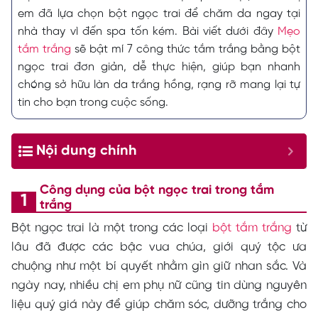
em đã lựa chọn bột ngọc trai để chăm da ngay tại
nhà thay vì đến spa tốn kém. Bài viết dưới đây
Mẹo
tắm trắng
sẽ bật mí 7 công thức tắm trắng bằng bột
ngọc trai đơn giản, dễ thực hiện, giúp bạn nhanh
chóng sở hữu làn da trắng hồng, rạng rỡ mang lại tự
tin cho bạn trong cuộc sống.
Nội dung chính
Công dụng của bột ngọc trai trong tắm
trắng
Bột ngọc trai là một trong các loại
bột tắm trắng
từ
lâu đã được các bậc vua chúa, giới quý tộc ưa
chuộng như một bí quyết nhằm gìn giữ nhan sắc. Và
ngày nay, nhiều chị em phụ nữ cũng tin dùng nguyên
liệu quý giá này để giúp chăm sóc, dưỡng trắng cho