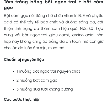
Tắm trắng bằng bột ngọc trai + bột cám
gạo
Bột cám gạo nổi tiếng nhờ chứa vitamin B, E và phytic
acid có thể tẩy tế bào chết và dưỡng sáng da, cải
thiện tình trạng da thâm sạm hiệu quả. Nếu kết hợp
cùng với bột ngọc trai giàu canxi, amino acid, hỗn
hợp này không chỉ giúp trắng da an toàn, mà còn giữ
cho làn da luôn ẩm mịn, mượt mà.
Chuẩn bị nguyên liệu
1 muỗng bột ngọc trai nguyên chất
2 muỗng bột cám gạo
3 muỗng sữa tươi không đường
Các bước thực hiện