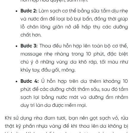
hỗn hợp hòa quyện, sánh mịn.
Bước 2:
Làm sạch cơ thể bằng sữa tắm dịu nhẹ
và nước ấm để loại bỏ bụi bẩn, đồng thời giúp
lỗ chân lông giãn nở dễ hấp thụ các dưỡng
chất hơn.
Bước 3:
Thoa đều hỗn hợp lên toàn bộ cơ thể,
massage nhẹ nhàng trong 10 phút, đặc biệt
chú ý ở những vùng da khô ráp, tối màu như
khủy tay, đầu gối, mông.
Bước 4:
Ủ hỗn hợp trên da thêm khoảng 10
phút để các dưỡng chất thấm sâu, sau đó tắm
sạch lại bằng nước mát và dưỡng ẩm nhằm
duy trì làn da được mềm mại.
Khi sử dụng nha đam tươi, bạn nên gọt sạch vỏ, rửa
thật kỹ phần nhựa vàng để khi thoa lên da không bị