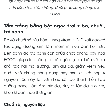
Bột ngọc trai có thể kết hợp cùng bột cám gạo để tạo
nên công thức tắm trắng, dưỡng da sáng hồng, mịn
màng
Tắm trắng bằng bột ngọc trai + bơ, chuối,
trà xanh
Bơ và chuối sở hữu hàm lượng vitamin C, E, kali cao có
tác dụng dưỡng ẩm, làm mềm mịn và đàn hồi hơn.
Bên cạnh đó trà xanh còn chứa chất chống oxy hóa
EGCG giúp da chống lại các gốc tự do, bảo vệ da
khỏi tác hại môi trường, làm dịu da, giảm viêm hiệu
quả. Nhờ những công dụng này nên khi kết hợp 4
nguyên liệu này lại với nhau sẽ tạo thành hỗn hợp
dưỡng trắng, làm ẩm mịn da, duy trì làn da tươi trẻ,
khỏe khoắn theo thời gian.
Chuẩn bị nguyên liệu