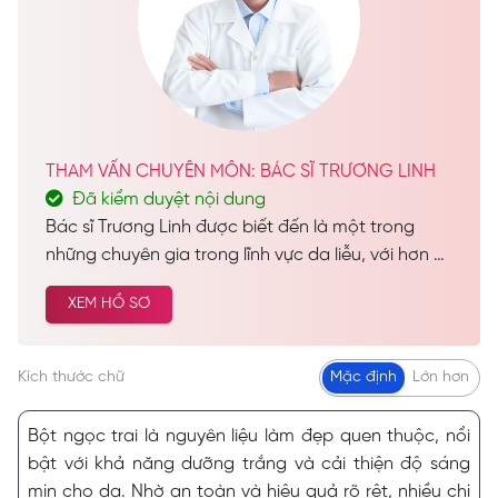
THAM VẤN CHUYÊN MÔN: BÁC SĨ TRƯƠNG LINH
Đã kiểm duyệt nội dung
Bác sĩ Trương Linh được biết đến là một trong
những chuyên gia trong lĩnh vực da liễu, với hơn 28
năm kinh nghiệm dày dặn trong nghề. Trong suốt
XEM HỒ SƠ
hành trình sự nghiệp, bác sĩ đã thực hiện thành
công hàng nghìn ca chăm sóc da và làm đẹp cho
khách hàng trên khắp cả nước, góp phần mang
Kích thước chữ
Mặc định
Lớn hơn
lại sự tự tin và vẻ đẹp hoàn hảo cho nhiều người.
Bột ngọc trai là nguyên liệu làm đẹp quen thuộc, nổi
bật với khả năng dưỡng trắng và cải thiện độ sáng
mịn cho da. Nhờ an toàn và hiệu quả rõ rệt, nhiều chị