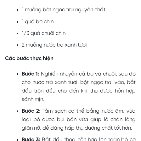
1 muỗng bột ngọc trai nguyên chất
1 quả bơ chín
1/3 quả chuối chín
2 muỗng nước trà xanh tươi
Các bước thực hiện
Bước 1:
Nghiền nhuyễn cả bơ và chuối, sau đó
cho nước trà xanh tươi, bột ngọc trai vào, bắt
đầu trộn đều cho đến khi thu được hỗn hợp
sánh mịn.
Bước 2:
Tắm sạch cơ thể bằng nước ấm, vừa
loại bỏ được bụi bẩn vừa giúp lỗ chân lông
giãn nở, dễ dàng hấp thụ dưỡng chất tốt hơn.
Bước 3:
Bắt đầu thoa hỗn hợp lên toàn bộ cơ