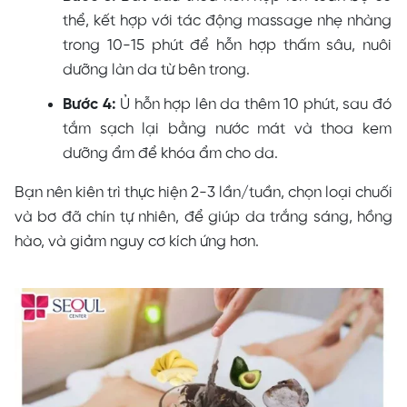
thể, kết hợp với tác động massage nhẹ nhàng
trong 10-15 phút để hỗn hợp thấm sâu, nuôi
dưỡng làn da từ bên trong.
Bước 4:
Ủ hỗn hợp lên da thêm 10 phút, sau đó
tắm sạch lại bằng nước mát và thoa kem
dưỡng ẩm để khóa ẩm cho da.
Bạn nên kiên trì thực hiện 2-3 lần/tuần, chọn loại chuối
và bơ đã chín tự nhiên, để giúp da trắng sáng, hồng
hào, và giảm nguy cơ kích ứng hơn.