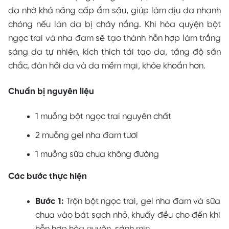
da nhờ khả năng cấp ẩm sâu, giúp làm dịu da nhanh
chóng nếu làn da bị cháy nắng. Khi hòa quyện bột
ngọc trai và nha đam sẽ tạo thành hỗn hợp làm trắng
sáng da tự nhiên, kích thích tái tạo da, tăng độ săn
chắc, đàn hồi da và da mềm mại, khỏe khoắn hơn.
Chuẩn bị nguyên liệu
1 muỗng bột ngọc trai nguyên chất
2 muỗng gel nha đam tươi
1 muỗng sữa chua không đường
Các bước thực hiện
Bước 1:
Trộn bột ngọc trai, gel nha đam và sữa
chua vào bát sạch nhỏ, khuấy đều cho đến khi