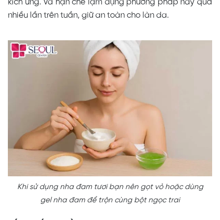
kích ứng. Và hạn chế lạm dụng phương pháp này quá
nhiều lần trên tuần,
giữ
an toàn cho làn da.
Khi sử dụng nha đam tươi bạn nên gọt vỏ hoặc dùng
gel nha đam để trộn cùng bột ngọc trai