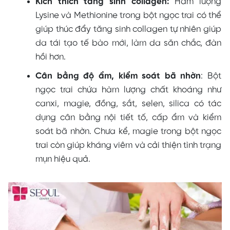
Kích thích tăng sinh collagen:
Hàm lượng
Lysine và Methionine trong bột ngọc trai có thể
giúp thúc đẩy tăng sinh collagen tự nhiên giúp
da tái tạo tế bào mới, làm da săn chắc, đàn
hồi hơn.
Cân bằng độ ẩm, kiểm soát bã nhờn
: Bột
ngọc trai chứa hàm lượng chất khoáng như
canxi, magie, đồng, sắt, selen, silica có tác
dụng cân bằng nội tiết tố, cấp ẩm và kiểm
soát bã nhờn. Chưa kể, magie trong bột ngọc
trai còn giúp kháng viêm và cải thiện tình trạng
mụn hiệu quả.