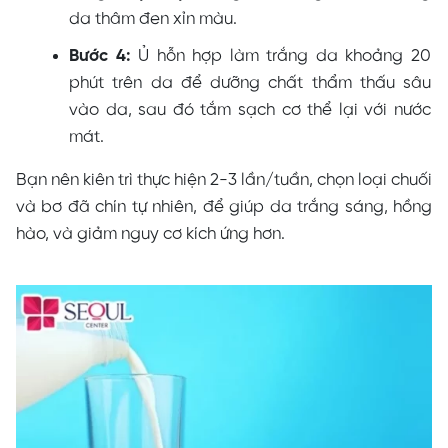
da thâm đen xỉn màu.
Bước 4:
Ủ hỗn hợp làm trắng da khoảng 20
phút trên da để dưỡng chất thẩm thấu sâu
vào da, sau đó tắm sạch cơ thể lại với nước
mát.
Bạn nên kiên trì thực hiện 2-3 lần/tuần, chọn loại chuối
và bơ đã chín tự nhiên, để giúp da trắng sáng, hồng
hào, và giảm nguy cơ kích ứng hơn.