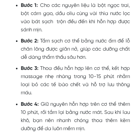
Bước 1:
Cho các nguyên liệu là bột ngọc trai,
bột cám gạo, dầu oliu cùng vài thìa nước lọc
vào bát sạch trộn đều đến khi hỗn hợp được
sánh mịn.
Bước 2:
Tắm sạch cơ thể bằng nước ấm để lỗ
chân lông được giãn nở, giúp các dưỡng chất
dễ dàng thẩm thấu sâu hơn.
Bước 3:
Thoa đều hỗn hợp lên cơ thể, kết hợp
massage nhẹ nhàng trong 10-15 phút nhằm
loại bỏ các tế bào chết và hỗ trợ lưu thông
máu.
Bước 4:
Giữ nguyên hỗn hợp trên cơ thể thêm
10 phút, rồi tắm lại bằng nước mát. Sau khi lau
khô, bạn nên nhanh chóng thoa thêm kẽm
dưỡng để da luôn mềm mịn.