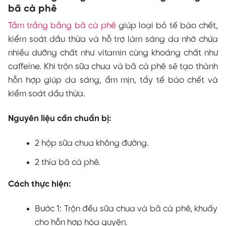
bã cà phê
Tắm trắng bằng bã cà phê
giúp loại bỏ tế bào chết,
kiểm soát dầu thừa và hỗ trợ làm sáng da nhờ chứa
nhiều dưỡng chất như vitamin cùng khoáng chất như
caffeine. Khi trộn sữa chua và bã cà phê sẽ tạo thành
hỗn hợp giúp da sáng, ẩm mịn, tẩy tế bào chết và
kiểm soát dầu thừa.
Nguyên liệu cần chuẩn bị:
2 hộp sữa chua không đường.
2 thìa bã cà phê.
Cách thực hiện:
Bước 1: Trộn đều sữa chua và bã cà phê, khuấy
cho hỗn hợp hòa quyện.