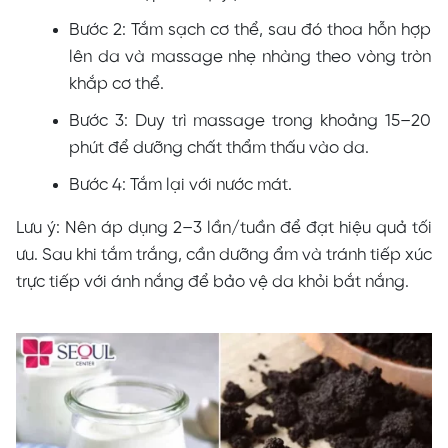
Bước 2: Tắm sạch cơ thể, sau đó thoa hỗn hợp
lên da và massage nhẹ nhàng theo vòng tròn
khắp cơ thể.
Bước 3: Duy trì massage trong khoảng 15–20
phút để dưỡng chất thẩm thấu vào da.
Bước 4: Tắm lại với nước mát.
Lưu ý: Nên áp dụng 2–3 lần/tuần để đạt hiệu quả tối
ưu. Sau khi tắm trắng, cần dưỡng ẩm và tránh tiếp xúc
trực tiếp với ánh nắng để bảo vệ da khỏi bắt nắng.