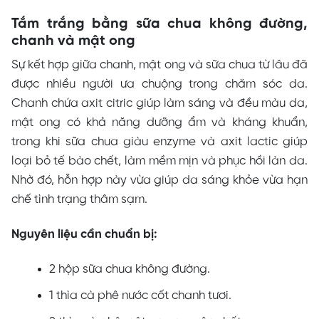
Tắm trắng bằng sữa chua không đường,
chanh và mật ong
Sự kết hợp giữa chanh, mật ong và sữa chua từ lâu đã
được nhiều người ưa chuộng trong chăm sóc da.
Chanh chứa axit citric giúp làm sáng và đều màu da,
mật ong có khả năng dưỡng ẩm và kháng khuẩn,
trong khi sữa chua giàu enzyme và axit lactic giúp
loại bỏ tế bào chết, làm mềm mịn và phục hồi làn da.
Nhờ đó, hỗn hợp này vừa giúp da sáng khỏe vừa hạn
chế tình trạng thâm sạm.
Nguyên liệu cần chuẩn bị:
2 hộp sữa chua không đường.
1 thìa cà phê nước cốt chanh tươi.