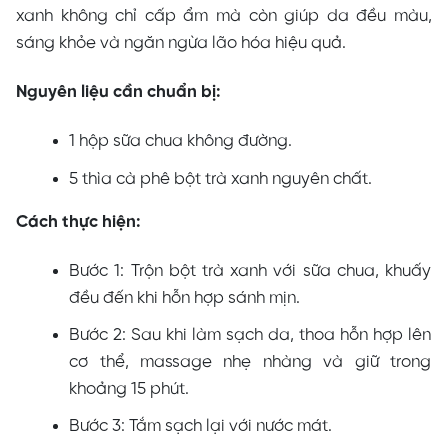
xanh không chỉ cấp ẩm mà còn giúp da đều màu,
sáng khỏe và ngăn ngừa lão hóa hiệu quả.
Nguyên liệu cần chuẩn bị:
1 hộp sữa chua không đường.
5 thìa cà phê bột trà xanh nguyên chất.
Cách thực hiện:
Bước 1: Trộn bột trà xanh với sữa chua, khuấy
đều đến khi hỗn hợp sánh mịn.
Bước 2: Sau khi làm sạch da, thoa hỗn hợp lên
cơ thể, massage nhẹ nhàng và giữ trong
khoảng 15 phút.
Bước 3: Tắm sạch lại với nước mát.