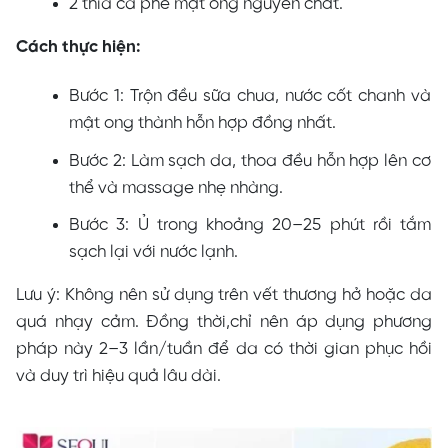
2 thìa cà phê mật ong nguyên chất.
Cách thực hiện:
Bước 1: Trộn đều sữa chua, nước cốt chanh và
mật ong thành hỗn hợp đồng nhất.
Bước 2: Làm sạch da, thoa đều hỗn hợp lên cơ
thể và massage nhẹ nhàng.
Bước 3: Ủ trong khoảng 20–25 phút rồi tắm
sạch lại với nước lạnh.
Lưu ý: Không nên sử dụng trên vết thương hở hoặc da
quá nhạy cảm. Đồng thời,chỉ nên áp dụng phương
pháp này 2–3 lần/tuần để da có thời gian phục hồi
và duy trì hiệu quả lâu dài.