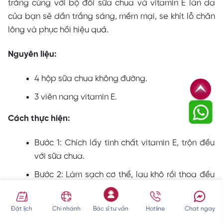
trắng cùng với bộ đôi sữa chua và vitamin E làn da
của bạn sẽ dần trắng sáng, mềm mại, se khít lỗ chân
lông và phục hồi hiệu quả.
Nguyên liệu:
4 hộp sữa chua không đường.
3 viên nang vitamin E.
Cách thực hiện:
Bước 1: Chích lấy tinh chất vitamin E, trộn đều
với sữa chua.
Bước 2: Làm sạch cơ thể, lau khô rồi thoa đều
hỗn hợp lên da.
Bước 3: Massage nhẹ nhàng khoảng 30 phút.
Đặt lịch
Chi nhánh
Bác sĩ tư vấn
Hotline
Chat ngay