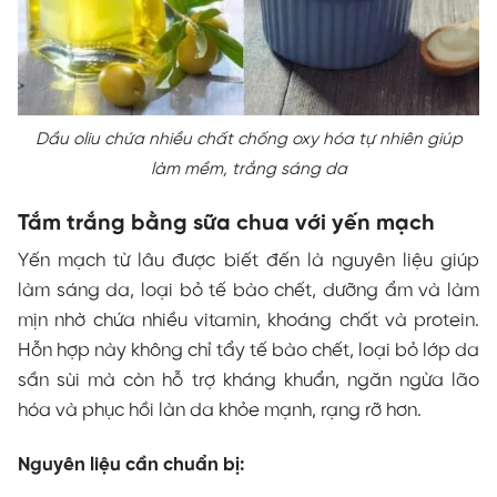
Dầu oliu chứa nhiều chất chống oxy hóa tự nhiên giúp
làm mềm, trắng sáng da
Tắm trắng bằng sữa chua với yến mạch
Yến mạch từ lâu được biết đến là nguyên liệu giúp
làm sáng da, loại bỏ tế bào chết, dưỡng ẩm và làm
mịn nhờ chứa nhiều vitamin, khoáng chất và protein.
Hỗn hợp này không chỉ tẩy tế bào chết, loại bỏ lớp da
sần sùi mà còn hỗ trợ kháng khuẩn, ngăn ngừa lão
hóa và phục hồi làn da khỏe mạnh, rạng rỡ hơn.
Nguyên liệu cần chuẩn bị: