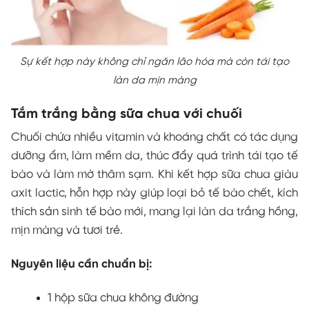
Sự kết hợp này không chỉ ngăn lão hóa mà còn tái tạo
làn da mịn màng
Tắm trắng bằng sữa chua với chuối
Chuối chứa nhiều vitamin và khoáng chất có tác dụng
dưỡng ẩm, làm mềm da, thúc đẩy quá trình tái tạo tế
bào và làm mờ thâm sạm. Khi kết hợp sữa chua giàu
axit lactic, hỗn hợp này giúp loại bỏ tế bào chết, kích
thích sản sinh tế bào mới, mang lại làn da trắng hồng,
mịn màng và tươi trẻ.
Nguyên liệu cần chuẩn bị:
1 hộp sữa chua không đường