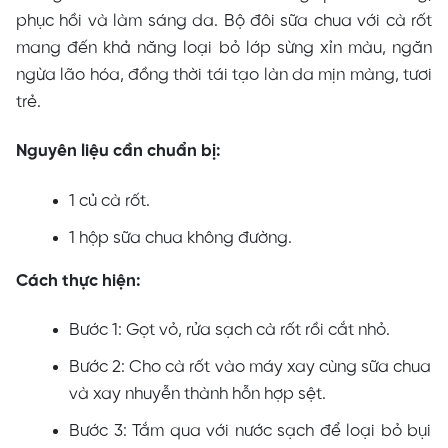
phục hồi và làm sáng da. Bộ đôi sữa chua với cà rốt
mang đến khả năng loại bỏ lớp sừng xỉn màu, ngăn
ngừa lão hóa, đồng thời tái tạo làn da mịn màng, tươi
trẻ.
Nguyên liệu cần chuẩn bị:
1 củ cà rốt.
1 hộp sữa chua không đường.
Cách thực hiện:
Bước 1: Gọt vỏ, rửa sạch cà rốt rồi cắt nhỏ.
Bước 2: Cho cà rốt vào máy xay cùng sữa chua
và xay nhuyễn thành hỗn hợp sệt.
Bước 3: Tắm qua với nước sạch để loại bỏ bụi