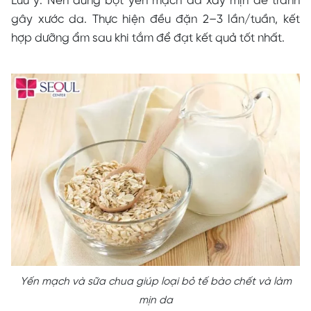
Lưu ý: Nên dùng bột yến mạch đã xay mịn để tránh
gây xước da. Thực hiện đều đặn 2–3 lần/tuần, kết
hợp dưỡng ẩm sau khi tắm để đạt kết quả tốt nhất.
Yến mạch và sữa chua giúp loại bỏ tế bào chết và làm
mịn da