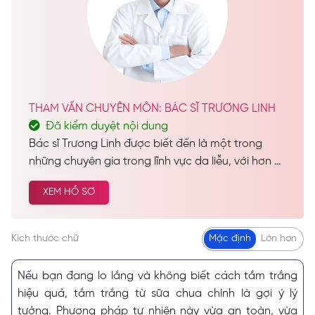
THAM VẤN CHUYÊN MÔN: BÁC SĨ TRƯƠNG LINH
Đã kiểm duyệt nội dung
Bác sĩ Trương Linh được biết đến là một trong
những chuyên gia trong lĩnh vực da liễu, với hơn 28
năm kinh nghiệm dày dặn trong nghề. Trong suốt
XEM HỒ SƠ
hành trình sự nghiệp, bác sĩ đã thực hiện thành
công hàng nghìn ca chăm sóc da và làm đẹp cho
khách hàng trên khắp cả nước, góp phần mang
Kích thước chữ
Mặc định
Lớn hơn
lại sự tự tin và vẻ đẹp hoàn hảo cho nhiều người.
Nếu bạn đang lo lắng và không biết cách tắm trắng
hiệu quả, tắm trắng từ sữa chua chính là gợi ý lý
tưởng. Phương pháp tự nhiên này vừa an toàn, vừa