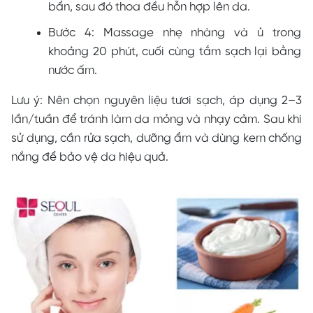
bẩn, sau đó thoa đều hỗn hợp lên da.
Bước 4: Massage nhẹ nhàng và ủ trong
khoảng 20 phút, cuối cùng tắm sạch lại bằng
nước ấm.
Lưu ý: Nên chọn nguyên liệu tươi sạch, áp dụng 2–3
lần/tuần để tránh làm da mỏng và nhạy cảm. Sau khi
sử dụng, cần rửa sạch, dưỡng ẩm và dùng kem chống
nắng để bảo vệ da hiệu quả.