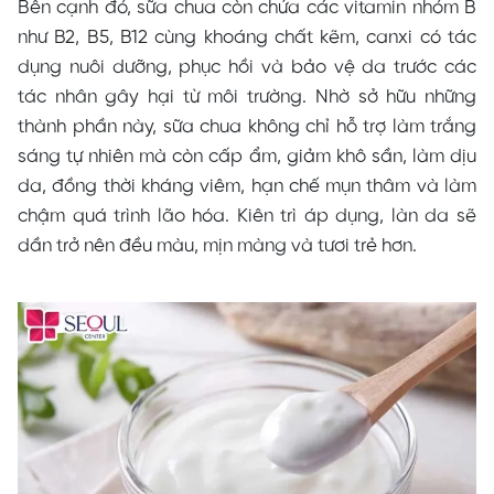
Bên cạnh đó, sữa chua còn chứa các vitamin nhóm B
như B2, B5, B12 cùng khoáng chất kẽm, canxi có tác
dụng nuôi dưỡng, phục hồi và bảo vệ da trước các
tác nhân gây hại từ môi trường. Nhờ sở hữu những
thành phần này, sữa chua không chỉ hỗ trợ làm trắng
sáng tự nhiên mà còn cấp ẩm, giảm khô sần, làm dịu
da, đồng thời kháng viêm, hạn chế mụn thâm và làm
chậm quá trình lão hóa. Kiên trì áp dụng, làn da sẽ
dần trở nên đều màu, mịn màng và tươi trẻ hơn.