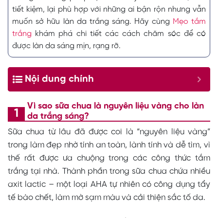
tiết kiệm, lại phù hợp với những ai bận rộn nhưng vẫn
muốn sở hữu làn da trắng sáng. Hãy cùng
Mẹo tắm
trắng
khám phá chi tiết các cách chăm sóc để có
được làn da sáng mịn, rạng rỡ.
Nội dung chính
Vì sao sữa chua là nguyên liệu vàng cho làn
da trắng sáng?
Sữa chua từ lâu đã được coi là “nguyên liệu vàng”
trong làm đẹp nhờ tính an toàn, lành tính và dễ tìm, vì
thế rất được ưa chuộng trong các công thức tắm
trắng tại nhà. Thành phần trong sữa chua chứa nhiều
axit lactic – một loại AHA tự nhiên có công dụng tẩy
tế bào chết, làm mờ sạm màu và cải thiện sắc tố da.