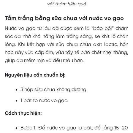
vết thâm hiệu quả
Tắm trắng bằng sữa chua với nước vo gạo
Nước vo gạo từ lâu đã được xem là “bảo bối” chăm
sóc da nhờ khả năng làm trắng sáng, se khít lỗ chân
lông. Khi kết hợp với sữa chua chứa axit lactic, hỗn
hợp này vừa cấp ẩm, vừa tẩy tế bào chết nhẹ nhàng,
giúp da mềm mịn và đều màu hơn.
Nguyên liệu cần chuẩn bị:
3 hộp sữa chua không đường.
1 bát to nước vo gạo.
Cách thực hiện:
Bước 1: Đổ nước vo gạo ra bát, để lắng 15–20