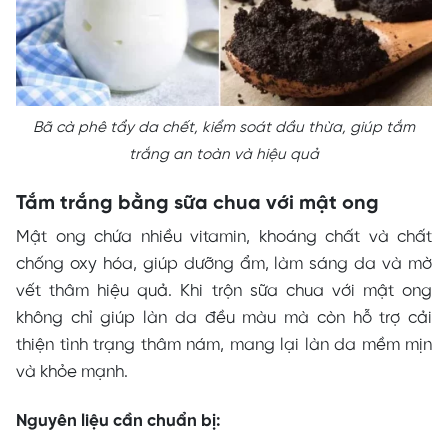
Bã cà phê tẩy da chết, kiểm soát dầu thừa, giúp tắm
trắng an toàn và hiệu quả
Tắm trắng bằng sữa chua với mật ong
Mật ong chứa nhiều vitamin, khoáng chất và chất
chống oxy hóa, giúp dưỡng ẩm, làm sáng da và mờ
vết thâm hiệu quả. Khi trộn sữa chua với mật ong
không chỉ giúp làn da đều màu mà còn hỗ trợ cải
thiện tình trạng thâm nám, mang lại làn da mềm mịn
và khỏe mạnh.
Nguyên liệu cần chuẩn bị: