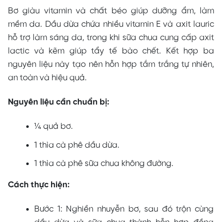
Bơ giàu vitamin và chất béo giúp dưỡng ẩm, làm
mềm da. Dầu dừa chứa nhiều vitamin E và axit lauric
hỗ trợ làm sáng da, trong khi sữa chua cung cấp axit
lactic và kẽm giúp tẩy tế bào chết. Kết hợp ba
nguyên liệu này tạo nên hỗn hợp tắm trắng tự nhiên,
an toàn và hiệu quả.
Nguyên liệu cần chuẩn bị:
¼ quả bơ.
1 thìa cà phê dầu dừa.
1 thìa cà phê sữa chua không đường.
Cách thực hiện:
Bước 1: Nghiền nhuyễn bơ, sau đó trộn cùng