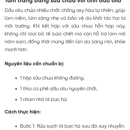
Tắm trắng bằng sữa chua với tinh dầu oliu
Dầu oliu chứa nhiều chất chống oxy hóa tự nhiên, giúp
làm mềm, làm sáng nhẹ và bảo vệ da khỏi tác hại từ
môi trường. Khi kết hợp với sữa chua hỗn hợp này,
không chỉ loại bỏ tế bào chết mà còn hỗ trợ làm mờ
nám sạm, đồng thời mang đến làn da sáng mịn, khỏe
mạnh hơn.
Nguyên liệu cần chuẩn bị:
1 hộp sữa chua không đường.
1 thìa cà phê dầu oliu nguyên chất.
1 nhúm nhỏ lá bạc hà
Cách thực hiện:
Bước 1: Rửa sạch lá bạc hà sau đó xay nhuyễn.