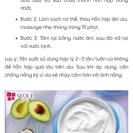
dầu dừa và sữa chua thành hỗn hợp đồng
nhất.
Bước 2: Làm sạch cơ thể, thoa hỗn hợp lên da,
massage nhẹ nhàng trong 15 phút.
Bước 3: Tắm lại bằng nước ấm, sau đó xả lại
với nước lạnh.
Lưu ý: Tần suất sử dụng hợp lý 2–3 lần/tuần và không
để hỗn hợp quá lâu trên da. Sau khi áp dụng, cần
chống nắng kỹ vì da sẽ nhạy cảm hơn với ánh nắng.