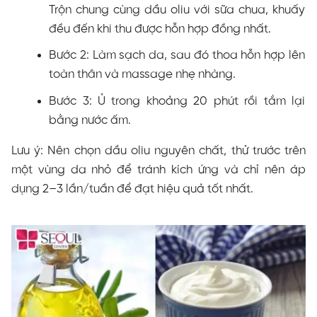
Trộn chung cùng dầu oliu với sữa chua, khuấy
đều đến khi thu được hỗn hợp đồng nhất.
Bước 2: Làm sạch da, sau đó thoa hỗn hợp lên
toàn thân và massage nhẹ nhàng.
Bước 3: Ủ trong khoảng 20 phút rồi tắm lại
bằng nước ấm.
Lưu ý: Nên chọn dầu oliu nguyên chất, thử trước trên
một vùng da nhỏ để tránh kích ứng và chỉ nên áp
dụng 2–3 lần/tuần để đạt hiệu quả tốt nhất.