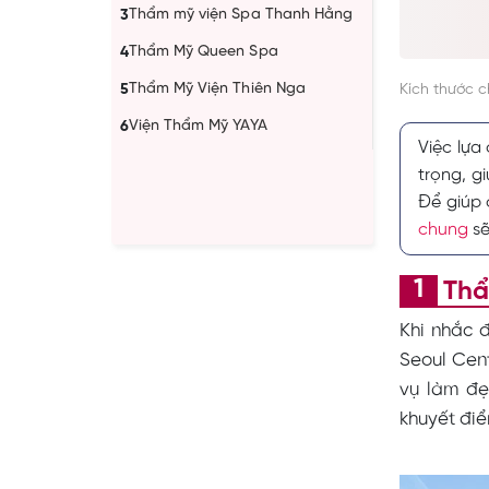
Thẩm mỹ viện Spa Thanh Hằng
3
Thẩm Mỹ Queen Spa
4
Thẩm Mỹ Viện Thiên Nga
5
Kích thước 
Viện Thẩm Mỹ YAYA
6
Việc lựa
trọng, g
Để giúp 
chung
sẽ
Thẩ
Khi nhắc 
Seoul Cent
vụ làm đẹ
khuyết điể