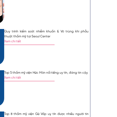
Mặc định
Lớn hơn
Quy trình kiểm soát nhiễm khuẩn & Vô trùng khi phẫu
ng đóng vai trò quan
thuật thẩm mỹ tại Seoul Center
inh không mong muốn.
Xem chi tiết
ng tin cậy thì
Tin tức
 đây.
 An
Top 5 thẩm mỹ viện Hóc Môn nổi tiếng uy tín, đáng tin cậy
Xem chi tiết
nghỉ ngay đến cái tên
i và cung cấp các dịch
đồ làm đẹp khắc phục
Top 8 thẩm mỹ viện Gò Vấp uy tín được nhiều người tin