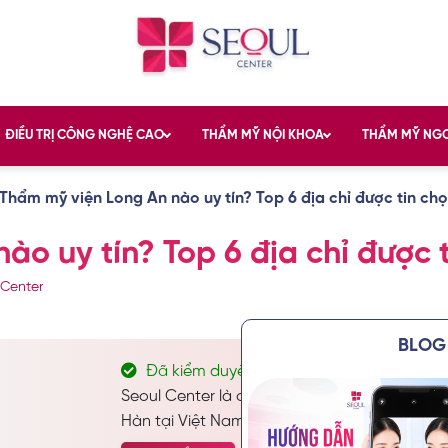
ĐIỀU TRỊ CÔNG NGHỆ CAO
THẨM MỸ NỘI KHOA
THẨM MỸ NG
Thẩm mỹ viện Long An nào uy tín? Top 6 địa chỉ được tin ch
o uy tín? Top 6 địa chỉ được 
 Center
BLOG 
Đã kiểm duyệt nội dung
Seoul Center là địa chỉ thẩm mỹ và chăm só
Hàn tại Việt Nam. Chuyên thực hiện các dịch 
chăm sóc da công nghệ cao… Được nhiều kha