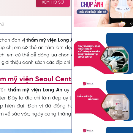
XEM HỒ SƠ
tưởng và lựa chọn cải thiện vẻ đẹp tự nhiên.
chữ
 chọn đơn vị
thẩm mỹ viện Long An
uy tín, đảm bảo chất lượ
iúp chị em có thể an tâm làm đẹp mà không lo các phát s
chị em có thể dễ dàng lựa chọn được một đơn vị làm đẹp đá
 giới thiệu danh sách các địa chỉ nổi tiếng trong bài viết dưới
m mỹ viện Seoul Center chi nhánh Long
đến
thẩm mỹ viện Long An
uy tín, nhiều tín đồ làm đẹp 
er. Đây là địa chỉ làm đẹp uy tín, sở hữu nhiều bác sĩ giỏ
p hiện đại.
Đơn vị đã đồng hành giúp hàng ngàn tín 
m về sắc vóc, ngày càng thăng hạng trở nên xinh đẹp hơn.