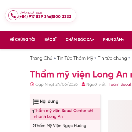
TƯ VẤN & ĐẶT LỊCH
(+84) 917 839 346
1800 3333
VỀ CHÚNG TÔI
BÁC SĨ
CHĂM SÓC DA
PHUN XĂM
Trang Chủ
»
Tin Tức Thẩm Mỹ
»
Tin tức chung
»
Thẩm mỹ viện Long An nà
Cập Nhật 24/06/2026
Người viết:
Team Seoul
Nội dung
Thẩm mỹ viện Seoul Center chi
1
nhánh Long An
Thẩm Mỹ Viện Ngọc Hường
2