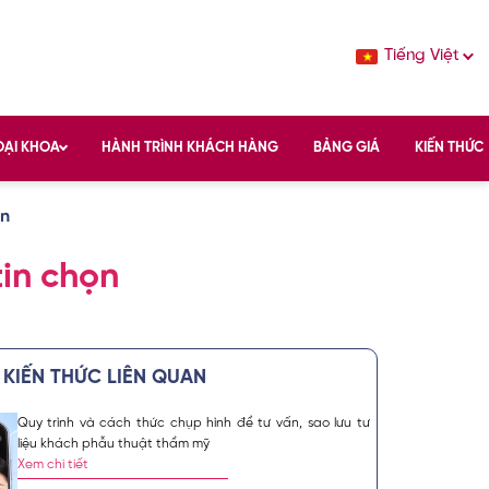
Tiếng Việt
OẠI KHOA
HÀNH TRÌNH KHÁCH HÀNG
BẢNG GIÁ
KIẾN THỨC
ọn
tin chọn
KIẾN THỨC LIÊN QUAN
Quy trình và cách thức chụp hình để tư vấn, sao lưu tư
c sắc đẹp chuẩn
liệu khách phẫu thuật thẩm mỹ
vụ spa làm đẹp,
Xem chi tiết
́ch hàng tin