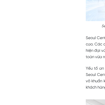
Se
Seoul Cent
cao. Các c
hiện đại v
toàn vừa m
Yếu tố an
Seoul Cent
vô khuẩn k
khách hàng