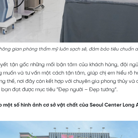
hông gian phòng thẩm mỹ luôn sạch sẽ, đảm bảo tiêu chuẩn a
uyết tận gốc những mối bận tâm của khách hàng, đội ngũ
muốn và tư vấn một cách tận tâm, giúp chị em hiểu rõ hơn v
g thế, nơi đây còn kết hợp với chuyên gia phong thủy và
 bạn đạt được mục tiêu “Đẹp người – Đẹp tướng”.
 một số hình ảnh cơ sở vật chất của Seoul Center Long 