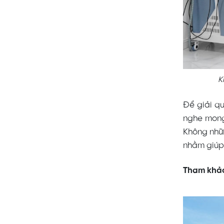
K
Để giải q
nghe mong 
Không nhữn
nhằm giúp
Tham khảo