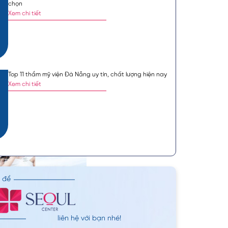
chọn
Xem chi tiết
Top 11 thẩm mỹ viện Đà Nẵng uy tín, chất lượng hiện nay
Xem chi tiết
n để
liên hệ với bạn nhé!