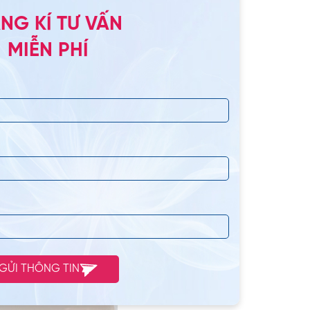
NG KÍ TƯ VẤN
MIỄN PHÍ
i tạo nhan sắc
có trình độ chuyên môn
các công nghệ thẩm mỹ
 đại của đơn vị vừa an
quy trình làm đẹp tại
ệ sinh, phòng ốc được
hẩm mỹ,…
Điều này giúp
GỬI THÔNG TIN