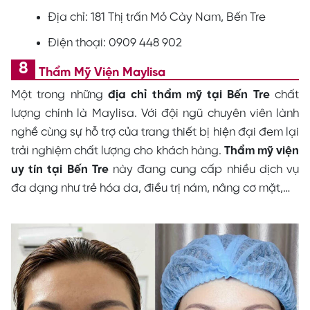
Địa chỉ: 181 Thị trấn Mỏ Cày Nam, Bến Tre
Điện thoại: 0909 448 902
Thẩm Mỹ Viện Maylisa
Một trong những
địa chỉ thẩm mỹ tại Bến Tre
chất
lượng chính là Maylisa. Với đội ngũ chuyên viên lành
nghề cùng sự hỗ trợ của trang thiết bị hiện đại đem lại
trải nghiệm chất lượng cho khách hàng.
Thẩm mỹ viện
uy tín tại Bến Tre
này đang cung cấp nhiều dịch vụ
đa dạng như trẻ hóa da, điều trị nám, nâng cơ mặt,…