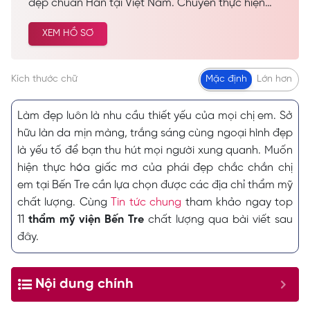
đẹp chuẩn Hàn tại Việt Nam. Chuyên thực hiện
các dịch vụ spa làm đẹp, chăm sóc da công nghệ
XEM HỒ SƠ
cao… Được nhiều khách hàng tin tưởng và lựa
chọn cải thiện vẻ đẹp tự nhiên.
Kích thước chữ
Mặc định
Lớn hơn
Làm đẹp luôn là nhu cầu thiết yếu của mọi chị em. Sở
hữu làn da mịn màng, trắng sáng cùng ngoại hình đẹp
là yếu tố để bạn thu hút mọi người xung quanh. Muốn
hiện thực hóa giấc mơ của phái đẹp chắc chắn chị
em tại Bến Tre cần lựa chọn được các địa chỉ thẩm mỹ
chất lượng.
Cùng
Tin tức chung
tham khảo ngay top
11
thẩm mỹ viện Bến Tre
chất lượng qua bài viết sau
đây.
Nội dung chính