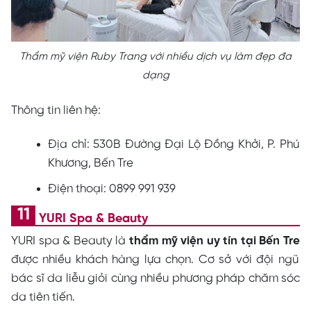
Thẩm mỹ viện Ruby Trang với nhiều dịch vụ làm đẹp đa
dạng
Thông tin liên hệ:
Địa chỉ: 530B Đường Đại Lộ Đồng Khởi, P. Phú
Khương, Bến Tre
Điện thoại: 0899 991 939
YURI Spa & Beauty
YURI spa & Beauty là
thẩm mỹ viện uy tín tại Bến Tre
được nhiều khách hàng lựa chọn. Cơ sở với đội ngũ
bác sĩ da liễu giỏi cùng nhiều phương pháp chăm sóc
da tiên tiến.