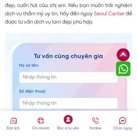
đẹp, cuốn hút của chị em. Nếu bạn muốn trải nghiệm
dịch vụ thẩm mỹ uy tín, hãy đến ngay
Seoul Center
để
được tư vấn dịch vụ làm đẹp phù hợp.
Tư vấn cùng chuyên gia
Họ và tên:
Số điện thoại:
Ghi chú:
Đặt lịch
Chi nhánh
Bác sĩ tư vấn
Hotline
Chat ngay