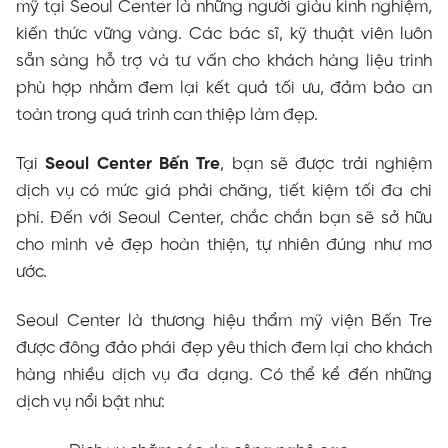
mỹ tại Seoul Center là những người giàu kinh nghiệm,
kiến thức vững vàng. Các bác sĩ, kỹ thuật viên luôn
sẵn sàng hỗ trợ và tư vấn cho khách hàng liệu trình
phù hợp nhằm đem lại kết quả tối ưu, đảm bảo an
toàn trong quá trình can thiệp làm đẹp.
Tại
Seoul Center Bến Tre
, bạn sẽ được trải nghiệm
dịch vụ có mức giá phải chăng, tiết kiệm tối đa chi
phí. Đến với Seoul Center, chắc chắn bạn sẽ sở hữu
cho mình vẻ đẹp hoàn thiện, tự nhiên đúng như mơ
ước.
Seoul Center là thương hiệu thẩm mỹ viện Bến Tre
được đông đảo phái đẹp yêu thích đem lại cho khách
hàng nhiều dịch vụ đa dạng. Có thể kể đến những
dịch vụ nổi bật như: