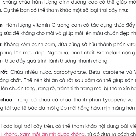
ì chúng chứa hàm lượng dinh dưỡng cao có thể giúp môi
 Cụ thể bạn có thể tham khảo một số loại trái cây như:
m
: Hàm lượng vitamin C trong cam có tác dụng thúc đẩy
g sức đề kháng cho môi và giúp môi lên màu chuẩn đẹp n
a
: Không kém cạnh cam, dứa cũng sở hữu thành phần vit
 phục, lên màu đẹp. Ngoài ra, hoạt chất Bromelain còn 
m, thúc đẩy quá trình lành thương nhanh chóng.
rốt
: Chứa nhiều nước, carbohydrate, Beta-carotene và V
áng chất. Thế nên khi ăn cà rốt sau xăm có thể giúp sản
 lên chuẩn tông, rạng rỡ, tránh tình trạng môi bị thâm xỉn
 chua
: Trong cà chua có chứa thành phần Lycopene và 
g tái tạo tế bào da môi giúp môi hồng hào, mịn màng hơn
 các loại trái cây trên, có thể tham khảo nội dung bài vi
̉i không
,
xăm môi ăn mít được không
, từ đó đưa ra cách c