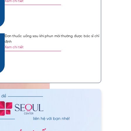
Xem chi tiết
Đơn thuốc uống sau khi phun môi thường được bác sĩ chỉ
định
Xem chi tiết
n để
liên hệ với bạn nhé!