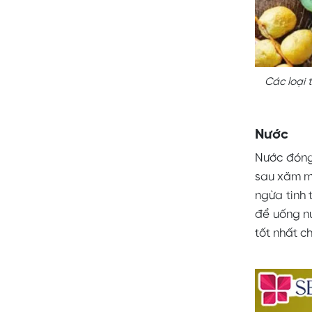
Các loại 
Nước
Nước đóng 
sau xăm mô
ngừa tình 
để uống nư
tốt nhất c