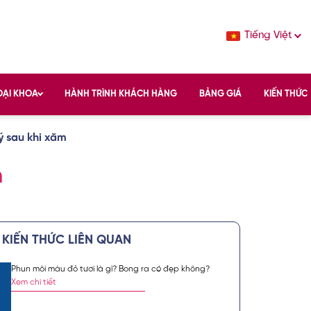
Tiếng Việt
OẠI KHOA
HÀNH TRÌNH KHÁCH HÀNG
BẢNG GIÁ
KIẾN THỨC
ý sau khi xăm
m
KIẾN THỨC LIÊN QUAN
Phun môi màu đỏ tươi là gì? Bong ra có đẹp không?
c sắc đẹp chuẩn
Xem chi tiết
vụ spa làm đẹp,
́ch hàng tin