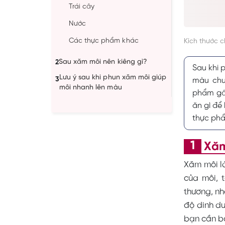
Trái cây
Nước
Các thực phẩm khác
Kích thước 
Sau xăm môi nên kiêng gì?
2
Sau khi 
Lưu ý sau khi phun xăm môi giúp
3
màu chu
môi nhanh lên màu
phẩm gây
ăn gì để
thực ph
Xăm
Xăm môi l
của môi, 
thương, nh
độ dinh d
bạn cần b