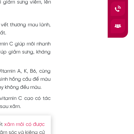
 giảm sưng viêm, lên
 vết thương mau lành,
hất.
amin C giúp môi nhanh
giúp giảm sưng, kháng
itamin A, K, B6, cùng
 sinh hồng cầu để màu
 hay không đều màu.
vitamin C cao có tác
 sau xăm.
ết
xăm môi có được
hăm sóc và kiêng cử