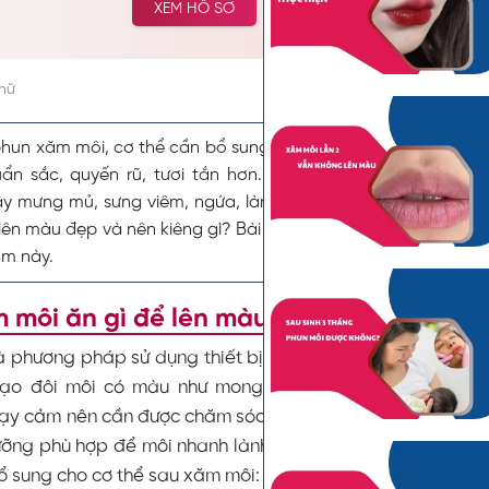
XEM HỒ SƠ
tưởng và lựa chọn cải thiện vẻ đẹp tự nhiên.
chữ
phun xăm môi, cơ thể cần bổ sung một số thực phẩm giúp môi
ẩn sắc, quyến rũ, tươi tắn hơn. Đồng thời bạn cũng cần 
 mưng mủ, sưng viêm, ngứa, làm chậm quá trình lành thươ
 lên màu đẹp và nên kiêng gì? Bài viết này
Tips phun môi
sẽ gi
ẩm này.
 môi ăn gì để lên màu đẹp?
à phương pháp sử dụng thiết bị có đầu kim siêu nhỏ để đ
tạo đôi môi có màu như mong đợi. Thời điểm môi sau k
ạy cảm nên cần được chăm sóc cẩn thận, đặc biệt quá trì
ưỡng phù hợp để môi nhanh lành thương và lên màu đẹp. 
ổ sung cho cơ thể sau xăm môi: