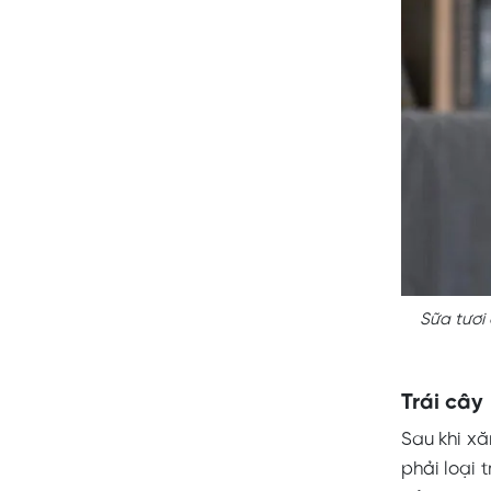
Sữa tươi
Trái cây
Sau khi xă
phải loại 