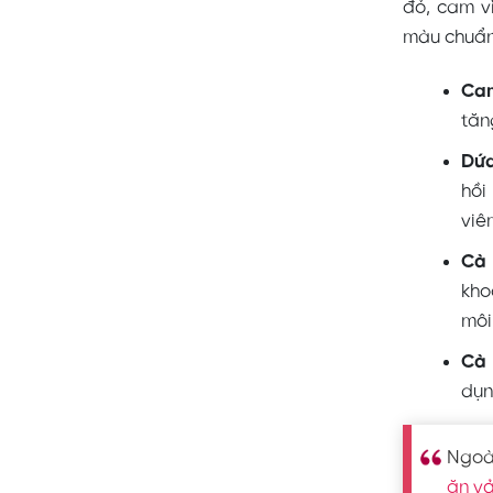
đỏ, cam v
màu chuẩn.
Ca
tăn
Dứ
hồi
viê
Cà 
kho
môi
Cà
dụn
Ngoài
ăn va