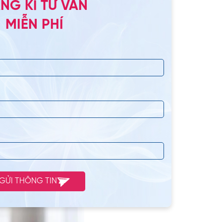
NG KÍ TƯ VẤN
hạt, ngũ cốc
MIỄN PHÍ
 carbohydrate, vitamin
, thúc đẩy môi nhanh
ong sữa còn giúp giảm
hục nhanh chóng.
hãy đưa sữa vào danh
sữa hãy dùng ống hút
GỬI THÔNG TIN