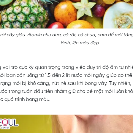
trái cây giàu vitamin như dứa, cà rốt, cà chua, cam để môi tă
lành, lên màu đẹp
vai trò cực kỳ quan trọng trong việc duy trì độ ẩm tự nhi
i bạn cần uống từ 1.5 đến 2 lít nước mỗi ngày giúp cơ thể
trạng môi bị khô căng, nứt nẻ sau khi bong vảy. Tuy nhiên
ớc trong tuần đầu tiên nhằm giữ cho bề mặt môi luôn khô
ho quá trình bong màu.