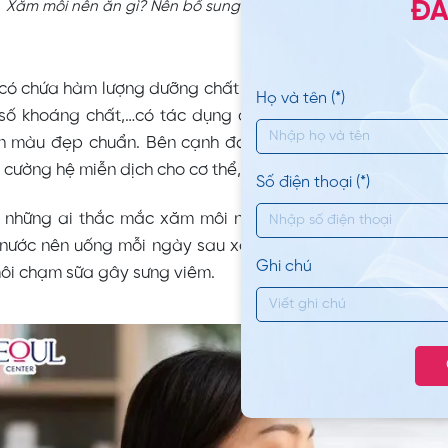
ĐĂ
Xăm môi nên ăn gì? Nên bổ sung sữa, nước, trái cây, các loại 
có chứa hàm lượng dưỡng chất cao, điển hình như protein,
Họ và tên (*)
số khoáng chất,…có tác dụng cấp ẩm, làm mềm mịn môi
ên màu đẹp chuẩn. Bên cạnh đó, hàm lượng vitamin D tr
 cường hệ miễn dịch cho cơ thể, từ đó thúc đẩy môi hồi p
Số điện thoại (*)
i những ai thắc mắc xăm môi nên ăn gì để lên màu thì 
nước nên uống mỗi ngày sau xăm. Nhưng chú ý khi uống 
Ghi chú
môi chạm sữa gây sưng viêm.