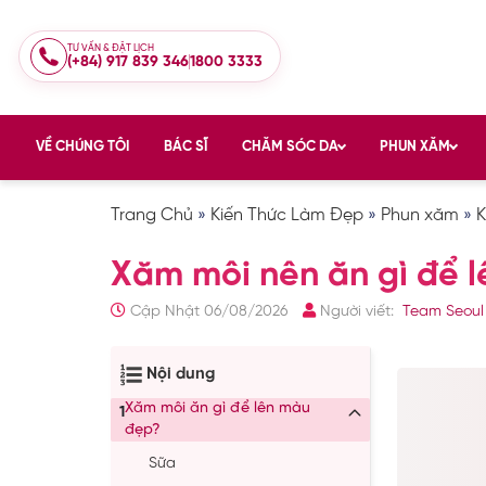
TƯ VẤN & ĐẶT LỊCH
(+84) 917 839 346
1800 3333
VỀ CHÚNG TÔI
BÁC SĨ
CHĂM SÓC DA
PHUN XĂM
Trang Chủ
»
Kiến Thức Làm Đẹp
»
Phun xăm
»
K
Xăm môi nên ăn gì để l
Cập Nhật 06/08/2026
Người viết:
Team Seoul
Nội dung
Xăm môi ăn gì để lên màu
1
đẹp?
Sữa