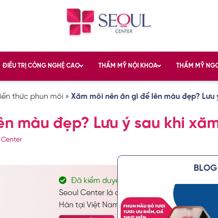
ĐIỀU TRỊ CÔNG NGHỆ CAO
THẨM MỸ NỘI KHOA
THẨM MỸ NG
iến thức phun môi
»
Xăm môi nên ăn gì để lên màu đẹp? Lưu 
ên màu đẹp? Lưu ý sau khi xă
 Center
BLOG 
Đã kiểm duyệt nội dung
Seoul Center là địa chỉ thẩm mỹ và chăm só
Hàn tại Việt Nam. Chuyên thực hiện các dịch 
chăm sóc da công nghệ cao… Được nhiều kha