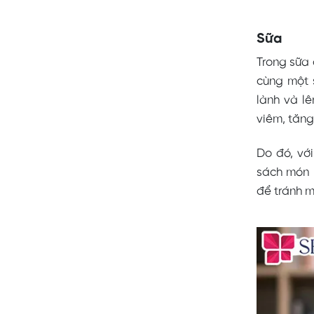
Sữa
Trong sữa 
cùng một 
lành và l
viêm, tăng
Do đó, vớ
sách món 
để tránh 