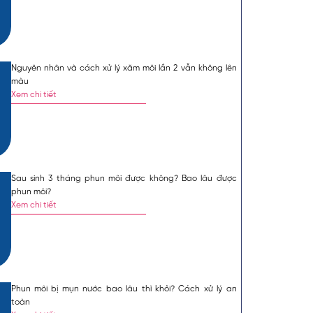
Mặc định
Lớn hơn
Nguyên nhân và cách xử lý xăm môi lần 2 vẫn không lên
màu
 nhanh phục hồi, lên
Xem chi tiết
kiêng ăn những thực
ng. Vậy xăm môi nên
úp bạn nắm rõ những
Sau sinh 3 tháng phun môi được không? Bao lâu được
phun môi?
Xem chi tiết
ưa mực vào tầng hạ bì
hi xăm thường bị tổn
nh này cần có một chế
Dưới đây là thực phẩm
Phun môi bị mụn nước bao lâu thì khỏi? Cách xử lý an
toàn