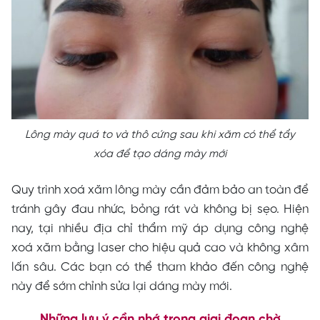
Lông mày quá to và thô cứng sau khi xăm có thể tẩy
xóa để tạo dáng mày mới
Quy trình xoá xăm lông mày cần đảm bảo an toàn để
tránh gây đau nhức, bỏng rát và không bị sẹo. Hiện
nay, tại nhiều địa chỉ thẩm mỹ áp dụng công nghệ
xoá xăm bằng laser cho hiệu quả cao và không xâm
lấn sâu. Các bạn có thể tham khảo đến công nghệ
này để sớm chỉnh sửa lại dáng mày mới.
Những lưu ý cần nhớ trong giai đoạn chờ