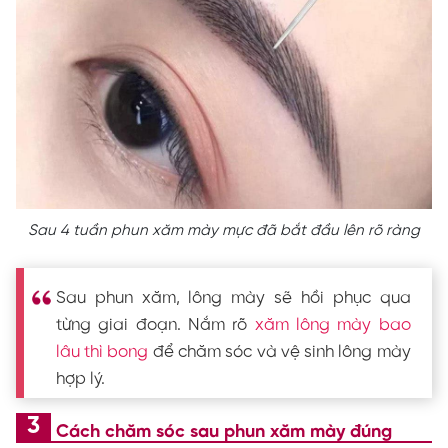
Sau 4 tuần phun xăm mày mực đã bắt đầu lên rõ ràng
Sau phun xăm, lông mày sẽ hồi phục qua
từng giai đoạn. Nắm rõ
xăm lông mày bao
lâu thì bong
để chăm sóc và vệ sinh lông mày
hợp lý.
Cách chăm sóc sau phun xăm mày đúng