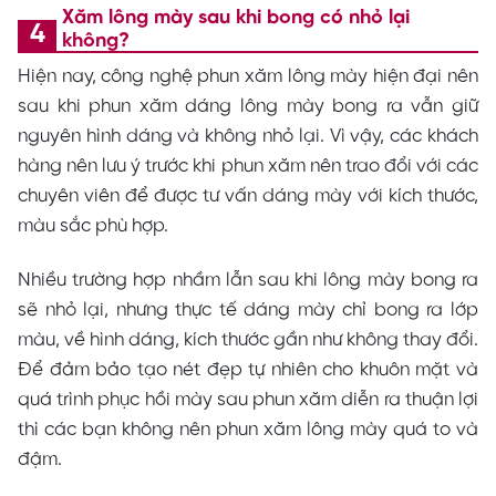
Xăm lông mày sau khi bong có nhỏ lại
không?
Hiện nay, công nghệ phun xăm lông mày hiện đại nên
sau khi phun xăm dáng lông mày bong ra vẫn giữ
nguyên hình dáng và không nhỏ lại. Vì vậy, các khách
hàng nên lưu ý trước khi phun xăm nên trao đổi với các
chuyên viên để được tư vấn dáng mày với kích thước,
màu sắc phù hợp.
Nhiều trường hợp nhầm lẫn sau khi lông mày bong ra
sẽ nhỏ lại, nhưng thực tế dáng mày chỉ bong ra lớp
màu, về hình dáng, kích thước gần như không thay đổi.
Để đảm bảo tạo nét đẹp tự nhiên cho khuôn mặt và
quá trình phục hồi mày sau phun xăm diễn ra thuận lợi
thì các bạn không nên phun xăm lông mày quá to và
đậm.