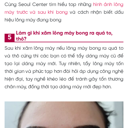
Cùng Seoul Center tìm hiểu top những
hình ảnh lông
mày trước và sau khi bong
và cách nhận biết dấu
hiệu lông mày đang bong
Làm gì khi xăm lông mày bong ra quá to,
thô?
Sau khi xăm lông mày nếu lông mày bong ra quá to
và thô cứng thì các bạn có thể tẩy dáng mày cũ để
tạo lại dáng mày mới. Tuy nhiên, tẩy lông mày tốn
thời gian và phức tạp hơn đòi hỏi áp dụng công nghệ
hiện đại, tay nghề khéo léo để tránh gây tổn thương
chân mày, đồng thời tạo dáng mày mới đẹp hơn.