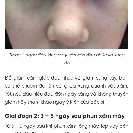
Trong 2 ngày đầu lông mày vẫn còn đau nhức và sưng
đỏ
Để giảm cảm giác đau nhức và giảm sưng tấy, bạn
có thể chườm đá lên vùng da xung quanh vết xăm.
Tốt nếu dấu hiệu đau đớn ngày tăng và không thuyên
giảm hãy tham khảo ngay ý kiến của bác sĩ.
Giai đoạn 2: 3 – 5 ngày sau phun xăm mày
Từ 3 – 5 ngày sau khi phun xăm lông mày, lớp vảy bên