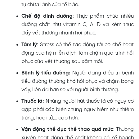
tự chữa lành của tế bào.
Chế độ dinh dưỡng
: Thực phẩm chứa nhiều
dưỡng chất như vitamin C, A, D và kẽm thúc
đẩy vết thương nhanh hồi phục.
Tâm lý
: Stress có thể tác động tới cơ chế hoạt
động của hệ miễn dịch, làm chậm quá trình hồi
phục của vết thương sau xăm môi.
Bệnh lý tiểu đường:
Người đang điều trị bệnh
tiểu đường thường khó hồi phục và chậm bong
vảy, liền da hơn so với người bình thường.
Thuốc lá:
Những người hút thuốc lá có nguy cơ
gặp phải các biến chứng nguy hiểm như nhiễm
trùng, hoại tử,… cao hơn.
Vận động thể dục thể thao quá mức
: Thường
xuyên hoạt động thể chất không có kế hoạch