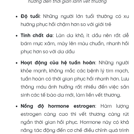
hưởng đến thời gian lành vết thương
Độ tuổi
: Những người lớn tuổi thường có xu
hướng phục hồi chậm hơn so với giới trẻ
Tính chất da
: Làn da khô, ít dầu nên rất dễ
bám mực xăm, mày lên màu chuẩn, nhanh hồi
phục hơn so với da dầu
Hoạt động của hệ tuần hoàn
: Những người
khỏe mạnh, không mắc các bệnh lý tim mạch,
tuần hoàn có thời gian phục hồi nhanh hơn. Lưu
thông máu ảnh hưởng rất nhiều đến việc sản
sinh các tế bào da mới, làm liền vết thương.
Nồng độ hormone estrogen
: Hàm lượng
estrogen càng cao thì vết thương càng rút
ngắn thời gian hồi phục. Hormone này có khả
năng tác động đến cơ chế điều chỉnh quá trình