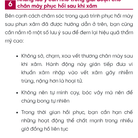
chân mày phục hồi sau khi xăm
Bên cạnh cách chăm sóc trong quá trình phục hồi mày
sau phun xăm đã được hướng dẫn ở trên, bạn cũng
cần nắm rõ một số lưu ý sau để đem lại hiệu quả thẩm
mỹ cao:
Không sờ, chạm, xoa vết thương chân mày sau
khi xăm. Hành động này gián tiếp đưa vi
khuẩn xâm nhập vào vết xăm gây nhiễm
trùng, nặng hơn là hoại tử.
Không nên tự mình cạy, bóc vảy mà nên để
chúng bong tự nhiên
Trong thời gian hồi phục, bạn cần hạn chế
những hoạt động thể chất mạnh trong nhiều
giờ đồng hồ liên tục