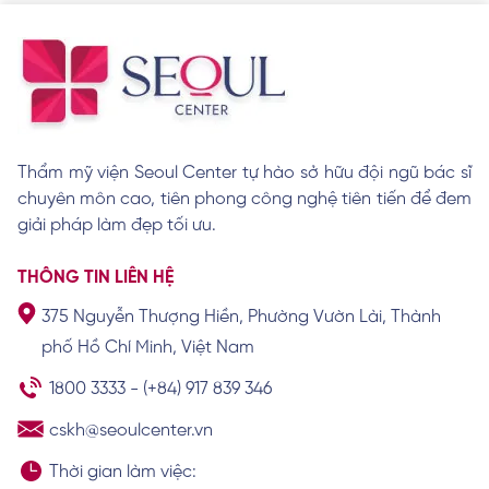
8 tướng lông mày phụ nữ xấu theo quan
niệm nhân tướng học
Xem chi tiết
Thẩm mỹ viện Seoul Center tự hào sở hữu đội ngũ bác sĩ
chuyên môn cao, tiên phong công nghệ tiên tiến để đem
Cách làm lông mày rậm cho nam giới hiệu
quả tại nhà
giải pháp làm đẹp tối ưu.
Xem chi tiết
THÔNG TIN LIÊN HỆ
375 Nguyễn Thượng Hiền, Phường Vườn Lài, Thành
Khám phá tướng số, vận mệnh của người
phố Hồ Chí Minh, Việt Nam
có lông mày chữ nhất
Xem chi tiết
1800 3333
-
(+84) 917 839 346
cskh@seoulcenter.vn
Thời gian làm việc: