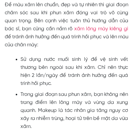
Để màu xăm lên chuẩn, đẹp và tự nhiên thì giai đoạn
chăm sóc sau khi phun xăm đóng vai trò vô cùng
quan trọng. Bên cạnh việc tuân thủ hướng dẫn của
bác sĩ, bạn cũng cần nắm rõ
xăm lông mày kiêng gì
để tránh ảnh hưởng đến quá trình hồi phục và lên màu
của chân mày:
Sử dụng nước muối sinh lý để vệ sinh vết
thương bên ngoài sau khi xăm. Chỉ nên thực
hiện 2 lần/ngày để tránh ảnh hưởng đến quá
trình hồi phục.
Trong giai đoạn sau phun xăm, bạn không nên
trang điểm lên lông mày và vùng da xung
quanh. Makeup là tác nhân gia tăng nguy cơ
xảy ra nhiễm trùng, hoại tử trên bề mặt da vừa
xăm.