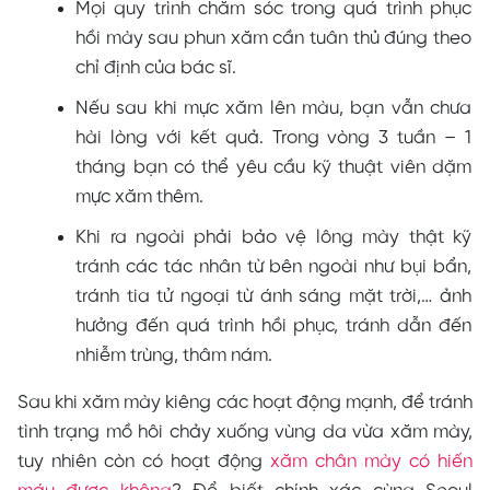
Mọi quy trình chăm sóc trong quá trình phục
hồi mày sau phun xăm cần tuân thủ đúng theo
chỉ định của bác sĩ.
Nếu sau khi mực xăm lên màu, bạn vẫn chưa
hài lòng với kết quả. Trong vòng 3 tuần – 1
tháng bạn có thể yêu cầu kỹ thuật viên dặm
mực xăm thêm.
Khi ra ngoài phải bảo vệ lông mày thật kỹ
tránh các tác nhân từ bên ngoài như bụi bẩn,
tránh tia tử ngoại từ ánh sáng mặt trời,… ảnh
hưởng đến quá trình hồi phục, tránh dẫn đến
nhiễm trùng, thâm nám.
Sau khi xăm mày kiêng các hoạt động mạnh, để tránh
tình trạng mồ hôi chảy xuống vùng da vừa xăm mày,
tuy nhiên còn có hoạt động
xăm chân mày có hiến