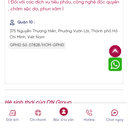
( Đối với các dịch vụ tiểu phẫu, công nghệ độc quyền
, chăm sóc da, phun xăm )
Quận 10 :
375 Nguyễn Thượng Hiền, Phường Vườn Lài, Thành phố Hồ
Chí Minh, Việt Nam
GPHĐ Số: 07828/HCM-GPHĐ
Hệ sinh thái của DN Group
Đặt lịch
Chi nhánh
Bác sĩ tư vấn
Hotline
Chat ngay