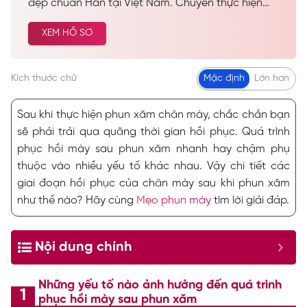
đẹp chuẩn Hàn tại Việt Nam. Chuyên thực hiện
các dịch vụ spa làm đẹp, chăm sóc da công nghệ
XEM HỒ SƠ
cao… Được nhiều khách hàng tin tưởng và lựa
chọn cải thiện vẻ đẹp tự nhiên.
Kích thước chữ
Mặc định
Lớn hơn
Sau khi thực hiện phun xăm chân mày, chắc chắn bạn
sẽ phải trải qua quãng thời gian hồi phục. Quá trình
phục hồi mày sau phun xăm nhanh hay chậm phụ
thuộc vào nhiều yếu tố khác nhau. Vậy chi tiết các
giai đoạn hồi phục của chân mày sau khi phun xăm
như thế nào? Hãy cùng
Mẹo phun mày
tìm lời giải đáp.
Nội dung chính
Những yếu tố nào ảnh hưởng đến quá trình
phục hồi mày sau phun xăm