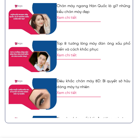
Chân mày ngang Hàn Quốc là gì? những
kiểu chân mày đẹp
Xem chi tiết
Top 8 tướng lông mày đàn ông xấu phổ
biến và cách khắc phục
Xem chi tiết
Điêu khắc chân mày 8D: Bí quyết sở hữu
dáng mày tự nhiên
Xem chi tiết
Nguyên nhân xuất hiện 1 sợi lông mày bạc,
ý nghĩa tướng số
Xem chi tiết