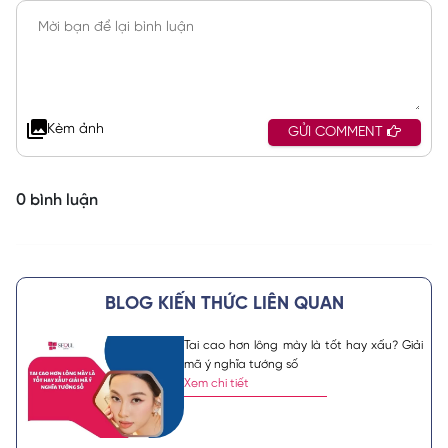
Kèm ảnh
GỬI COMMENT
0 bình luận
BLOG KIẾN THỨC LIÊN QUAN
Tai cao hơn lông mày là tốt hay xấu? Giải
mã ý nghĩa tướng số
Xem chi tiết