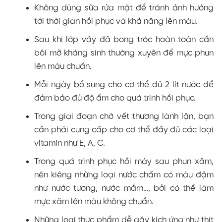
Không dùng sữa rửa mặt để tránh ảnh hưởng
tới thời gian hồi phục và khả năng lên màu.
Sau khi lớp vảy đã bong tróc hoàn toàn cần
bôi mỡ kháng sinh thường xuyên để mực phun
lên màu chuẩn.
Mỗi ngày bổ sung cho cơ thể đủ 2 lít nước để
đảm bảo đủ độ ẩm cho quá trình hồi phục.
Trong giai đoạn chờ vết thương lành lặn, bạn
cần phải cung cấp cho cơ thể đầy đủ các loại
vitamin như E, A, C.
Trong quá trình phục hồi mày sau phun xăm,
nên kiêng những loại nước chấm có màu đậm
như nước tương, nước mắm…, bởi có thể làm
mực xăm lên màu không chuẩn.
Những loại thực phẩm dễ gây kích ứng như thịt