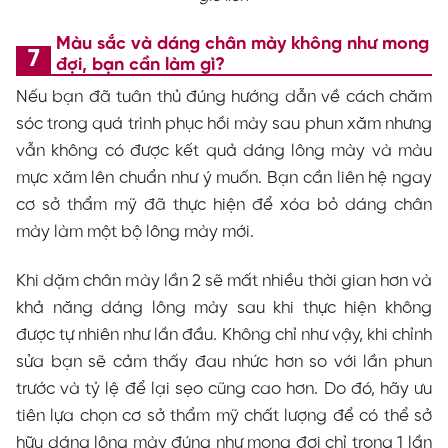
Màu sắc và dáng chân mày không như mong
đợi, bạn cần làm gì?
Nếu bạn đã tuân thủ đúng hướng dẫn về cách chăm
sóc trong quá trình phục hồi mày sau phun xăm nhưng
vẫn không có được kết quả dáng lông mày và màu
mực xăm lên chuẩn như ý muốn. Bạn cần liên hệ ngay
cơ sở thẩm mỹ đã thực hiện để xóa bỏ dáng chân
mày làm một bộ lông mày mới.
Khi dặm chân mày lần 2 sẽ mất nhiều thời gian hơn và
khả năng dáng lông mày sau khi thực hiện không
được tự nhiên như lần đầu. Không chỉ như vậy, khi chỉnh
sửa bạn sẽ cảm thấy đau nhức hơn so với lần phun
trước và tỷ lệ để lại sẹo cũng cao hơn. Do đó, hãy ưu
tiên lựa chọn cơ sở thẩm mỹ chất lượng để có thể sở
hữu dáng lông mày đúng như mong đợi chỉ trong 1 lần