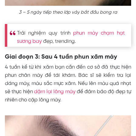
3 – 5 ngày tiếp theo lớp vảy bắt đầu bong ra
Trải nghiệm quy trình
phun mày chạm hạt
sương bay
đẹp, trending.
Giai đoạn 3: Sau 4 tuần phun xăm mày
4 tuần kể từ khi xăm bạn cần đến cơ sở đã thực hiện
phun chân mày để tái khám. Bác sĩ sẽ kiểm tra lại
dáng mày, màu sắc mực xăm. Nếu lên màu quá nhạt
sẽ thực hiện
dặm lại lông mày
để đảm bảo độ đẹp tự
nhiên cho cặp lông mày.