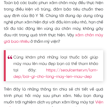
Toàn bộ các bước phun xăm chân mày đều thực hiện
trong điều kiện vô trùng, đảm bảo tiêu chuẩn theo
quy định của Bộ Y Tế. Chúng tôi đang áp dụng công
nghệ phun xăm hiện đại với đầu kim siêu nhỏ, hạn chế
tối đa tác động lên vùng da chân mày, không gây
đau rát trong quá trình thực hiện. Vậy
xăm chân mày
giá bao nhiêu
ở thẩm mỹ viện?
Cùng khám phá những loại thuốc bôi giúp
mày mau lên màu đẹp bạn có thể tham khảo
tại đây:
https://seoulcenter.vn/lam-
dep/boi-gi-cho-long-may-len-mau-dep
Trên đây là những thông tin chia sẻ chi tiết về quá
trình phục hồi mày sau phun xăm. Nếu bạn đang
muốn trải nghiệm dịch vụ phun xăm lông mày tại
Viện