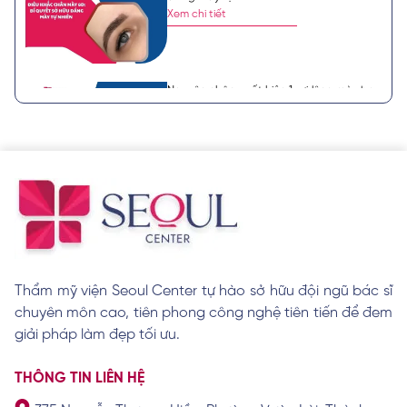
Xem chi tiết
Nguyên nhân xuất hiện 1 sợi lông mày bạc,
ý nghĩa tướng số
Xem chi tiết
8 tướng lông mày phụ nữ xấu theo quan
niệm nhân tướng học
Xem chi tiết
Thẩm mỹ viện Seoul Center tự hào sở hữu đội ngũ bác sĩ
chuyên môn cao, tiên phong công nghệ tiên tiến để đem
Cách làm lông mày rậm cho nam giới hiệu
quả tại nhà
giải pháp làm đẹp tối ưu.
Xem chi tiết
THÔNG TIN LIÊN HỆ