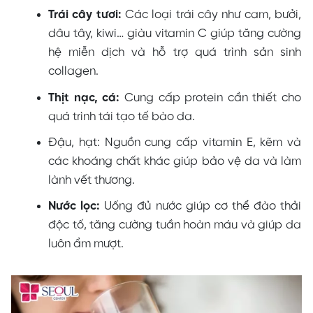
Trái cây tươi:
Các loại trái cây như cam, bưởi,
dâu tây, kiwi… giàu vitamin C giúp tăng cường
hệ miễn dịch và hỗ trợ quá trình sản sinh
collagen.
Thịt nạc, cá:
Cung cấp protein cần thiết cho
quá trình tái tạo tế bào da.
Đậu, hạt: Nguồn cung cấp vitamin E, kẽm và
các khoáng chất khác giúp bảo vệ da và làm
lành vết thương.
Nước lọc:
Uống đủ nước giúp cơ thể đào thải
độc tố, tăng cường tuần hoàn máu và giúp da
luôn ẩm mượt.