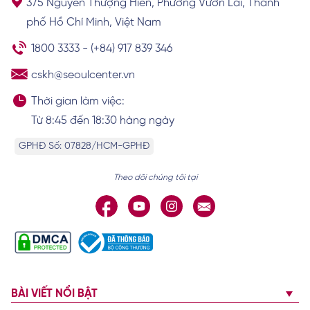
375 Nguyễn Thượng Hiền, Phường Vườn Lài, Thành
Khám phá tướng số, vận mệnh của người
phố Hồ Chí Minh, Việt Nam
có lông mày chữ nhất
Xem chi tiết
1800 3333
-
(+84) 917 839 346
cskh@seoulcenter.vn
Thời gian làm việc:
Từ 8:45 đến 18:30 hàng ngày
GPHĐ Số: 07828/HCM-GPHĐ
Theo dõi chúng tôi tại
BÀI VIẾT NỔI BẬT