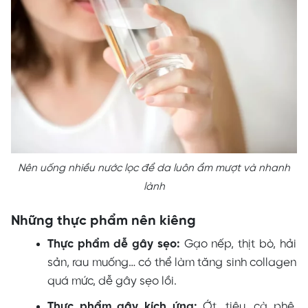
Nên uống nhiều nước lọc để da luôn ẩm mượt và nhanh
lành
Những thực phẩm nên kiêng
Thực phẩm dễ gây sẹo:
Gạo nếp, thịt bò, hải
sản, rau muống… có thể làm tăng sinh collagen
quá mức, dễ gây sẹo lồi.
Thực phẩm gây kích ứng:
Ớt, tiêu, cà phê,