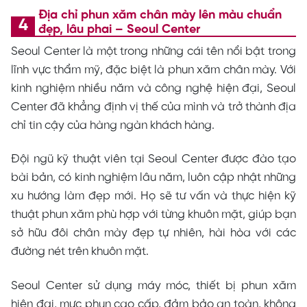
Địa chỉ phun xăm chân mày lên màu chuẩn
đẹp, lâu phai – Seoul Center
Seoul Center là một trong những cái tên nổi bật trong
lĩnh vực thẩm mỹ, đặc biệt là phun xăm chân mày. Với
kinh nghiệm nhiều năm và công nghệ hiện đại, Seoul
Center đã khẳng định vị thế của mình và trở thành địa
chỉ tin cậy của hàng ngàn khách hàng.
Đội ngũ kỹ thuật viên tại Seoul Center được đào tạo
bài bản, có kinh nghiệm lâu năm, luôn cập nhật những
xu hướng làm đẹp mới. Họ sẽ tư vấn và thực hiện kỹ
thuật phun xăm phù hợp với từng khuôn mặt, giúp bạn
sở hữu đôi chân mày đẹp tự nhiên, hài hòa với các
đường nét trên khuôn mặt.
Seoul Center sử dụng máy móc, thiết bị phun xăm
hiện đại, mực phun cao cấp, đảm bảo an toàn, không