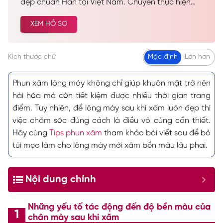
đẹp chuẩn Hàn tại Việt Nam. Chuyên thực hiện
các dịch vụ spa làm đẹp, chăm sóc da công nghệ
XEM HỒ SƠ
cao… Được nhiều khách hàng tin tưởng và lựa
chọn cải thiện vẻ đẹp tự nhiên.
Kích thước chữ
Mặc định
Lớn hơn
Phun xăm lông mày không chỉ giúp khuôn mặt trở nên
hài hòa mà còn tiết kiệm được nhiều thời gian trang
điểm. Tuy nhiên, để lông mày sau khi xăm luôn đẹp thì
việc chăm sóc đúng cách là điều vô cùng cần thiết.
Hãy cùng
Tips phun xăm
tham khảo bài viết sau để bỏ
túi mẹo làm cho lông mày mới xăm bền màu lâu phai.
Nội dung chính
Những yếu tố tác động đến độ bền màu của
chân mày sau khi xăm