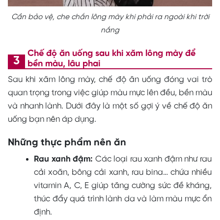
Cần bảo vệ, che chắn lông mày khi phải ra ngoài khi trời
nắng
Chế độ ăn uống sau khi xăm lông mày để
bền màu, lâu phai
Sau khi xăm lông mày, chế độ ăn uống đóng vai trò
quan trọng trong việc giúp màu mực lên đều, bền màu
và nhanh lành. Dưới đây là một số gợi ý về chế độ ăn
uống bạn nên áp dụng.
Những thực phẩm nên ăn
Rau xanh đậm:
Các loại rau xanh đậm như rau
cải xoăn, bông cải xanh, rau bina… chứa nhiều
vitamin A, C, E giúp tăng cường sức đề kháng,
thúc đẩy quá trình lành da và làm màu mực ổn
định.