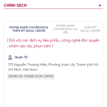
CHÍNH SÁCH
PHÒNG KHÁM
PHÒNG KHÁM CHUYÊN KHOA
THẨM MỸ
CHUYÊN KHOA DA
THẨM MỸ SEOUL CENTER
SEOUL CENTER
LIỄU
( Đối với các dịch vụ tiểu phẫu, công nghệ độc quyền
, chăm sóc da, phun xăm )
Quận 10 :
375 Nguyễn Thượng Hiền, Phường Vườn Lài, Thành phố Hồ
Chí Minh, Việt Nam
GPHĐ Số: 07828/HCM-GPHĐ