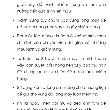
gian này để tránh nhiễm trùng và làm ảnh
hưởng đến quá trình lên màu.
Tránh dùng tay chạm vào vùng lông mày để
tránh làm bong tróc vảy và gây nhiễm trùng.
Bôi một lớp mỏng thuốc mỡ kháng sinh theo
chỉ định của chuyên viên để giúp vết thương
mau lành và giảm sưng.
Từ tuần thứ 2 trở đi, chân mày sẽ hình thành
vảy, bạn tuyệt đối không nên tự ý bóc mà hãy
để chúng bong tự nhiên để tránh làm nhiễm
trùng.
Sử dụng kem dưỡng ẩm không chứa hương liệu
để giữ cho vùng da lông mày luôn mềm mại.
Khi ra ngoài, nên đội mũ và đeo kính râm để
bảo vệ lông mày khỏi tác hại của tia UV.