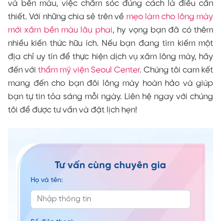
và bền màu, việc chăm sóc đúng cách là điều cần
thiết. Với những chia sẻ trên về
mẹo làm cho lông mày
mới xăm bền màu lâu phai
, hy vọng bạn đã có thêm
nhiều kiến thức hữu ích. Nếu bạn đang tìm kiếm một
địa chỉ uy tín để thực hiện dịch vụ xăm lông mày, hãy
đến với
thẩm mỹ viện Seoul Center
. Chúng tôi cam kết
mang đến cho bạn đôi lông mày hoàn hảo và giúp
bạn tự tin tỏa sáng mỗi ngày. Liên hệ ngay với chúng
tôi để được tư vấn và đặt lịch hẹn!
Tư vấn cùng chuyên gia
Họ và tên: