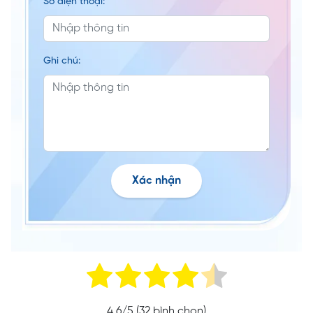
Số điện thoại:
Ghi chú:
Xác nhận
4.6
/5 (
32
bình chọn)