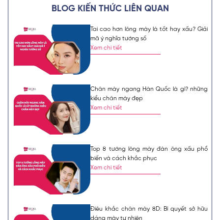
BLOG KIẾN THỨC LIÊN QUAN
Tai cao hơn lông mày là tốt hay xấu? Giải
mã ý nghĩa tướng số
Xem chi tiết
Chân mày ngang Hàn Quốc là gì? những
kiểu chân mày đẹp
Xem chi tiết
Top 8 tướng lông mày đàn ông xấu phổ
biến và cách khắc phục
Xem chi tiết
Điêu khắc chân mày 8D: Bí quyết sở hữu
dáng mày tự nhiên