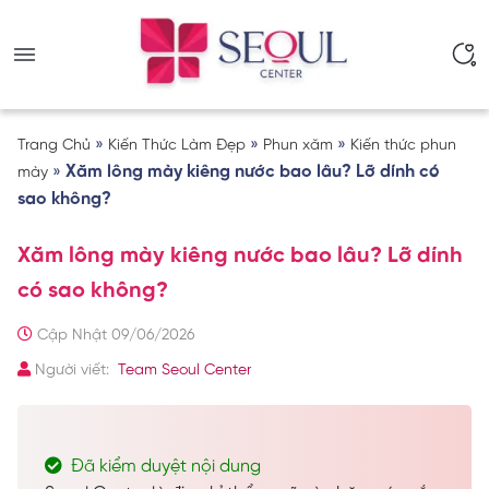
»
»
»
Trang Chủ
Kiến Thức Làm Đẹp
Phun xăm
Kiến thức phun
»
Xăm lông mày kiêng nước bao lâu? Lỡ dính có
mày
sao không?
Xăm lông mày kiêng nước bao lâu? Lỡ dính
có sao không?
Cập Nhật 09/06/2026
Người viết:
Team Seoul Center
Đã kiểm duyệt nội dung