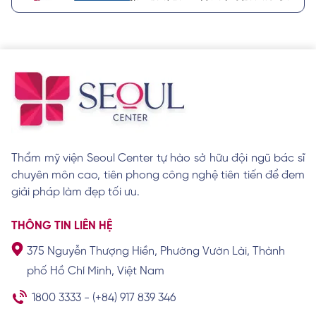
Nguyên nhân xuất hiện 1 sợi lông mày bạc,
ý nghĩa tướng số
Xem chi tiết
8 tướng lông mày phụ nữ xấu theo quan
niệm nhân tướng học
Xem chi tiết
Thẩm mỹ viện Seoul Center tự hào sở hữu đội ngũ bác sĩ
chuyên môn cao, tiên phong công nghệ tiên tiến để đem
Cách làm lông mày rậm cho nam giới hiệu
quả tại nhà
giải pháp làm đẹp tối ưu.
Xem chi tiết
THÔNG TIN LIÊN HỆ
375 Nguyễn Thượng Hiền, Phường Vườn Lài, Thành
Khám phá tướng số, vận mệnh của người
phố Hồ Chí Minh, Việt Nam
có lông mày chữ nhất
Xem chi tiết
1800 3333
-
(+84) 917 839 346