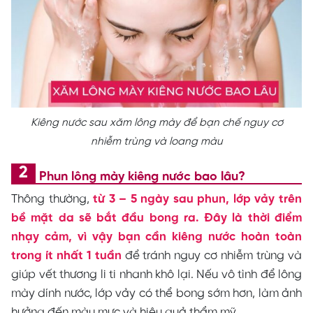
Kiêng nước sau xăm lông mày để bạn chế nguy cơ
nhiễm trùng và loang màu
Phun lông mày kiêng nước bao lâu?
Thông thường,
từ 3 – 5 ngày sau phun, lớp vảy trên
bề mặt da sẽ bắt đầu bong ra. Đây là thời điểm
nhạy cảm, vì vậy bạn cần kiêng nước hoàn toàn
trong ít nhất 1 tuần
để tránh nguy cơ nhiễm trùng và
giúp vết thương li ti nhanh khô lại. Nếu vô tình để lông
mày dính nước, lớp vảy có thể bong sớm hơn, làm ảnh
hưởng đến màu mực và hiệu quả thẩm mỹ.