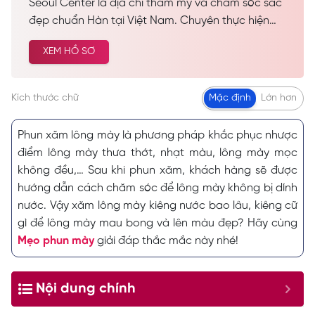
Seoul Center là địa chỉ thẩm mỹ và chăm sóc sắc
đẹp chuẩn Hàn tại Việt Nam. Chuyên thực hiện
các dịch vụ spa làm đẹp, chăm sóc da công nghệ
XEM HỒ SƠ
cao… Được nhiều khách hàng tin tưởng và lựa
chọn cải thiện vẻ đẹp tự nhiên.
Kích thước chữ
Mặc định
Lớn hơn
Phun xăm lông mày là phương pháp khắc phục nhược
điểm lông mày thưa thớt, nhạt màu, lông mày mọc
không đều,… Sau khi phun xăm, khách hàng sẽ được
hướng dẫn cách chăm sóc để lông mày không bị dính
nước. Vậy xăm lông mày kiêng nước bao lâu, kiêng cữ
gì để lông mày mau bong và lên màu đẹp? Hãy cùng
Mẹo phun mày
giải đáp thắc mắc này nhé!
Nội dung chính