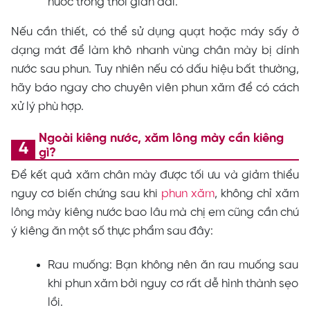
nước trong thời gian dài.
Nếu cần thiết, có thể sử dụng quạt hoặc máy sấy ở
dạng mát để làm khô nhanh vùng chân mày bị dính
nước sau phun. Tuy nhiên nếu có dấu hiệu bất thường,
hãy báo ngay cho chuyên viên phun xăm để có cách
xử lý phù hợp.
Ngoài kiêng nước, xăm lông mày cần kiêng
gì?
Để kết quả xăm chân mày được tối ưu và giảm thiểu
nguy cơ biến chứng sau khi
phun xăm
, không chỉ xăm
lông mày kiêng nước bao lâu mà chị em cũng cần chú
ý kiêng ăn một số thực phẩm sau đây:
Rau muống: Bạn không nên ăn rau muống sau
khi phun xăm bởi nguy cơ rất dễ hình thành sẹo
lồi.