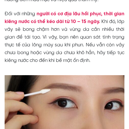
Đối với những
người có cơ địa lâu hồi phục, thời gian
kiêng nước có thể kéo dài từ 10 – 15 ngày.
Khi đó, lớp
vảy sẽ bong chậm hơn và vùng da cần nhiều thời
gian để tái tạo. Vì vậy, bạn nên quan sát tình trạng
thực tế của lông mày sau khi phun. Nếu vẫn còn vảy
chưa bong hoặc vùng da chưa khô hẳn, hãy tiếp tục
kiêng nước cho đến khi bề mặt ổn định.