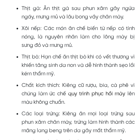
Thịt gà: Ăn thịt gà sau phun xăm gây ngứa
ngáy, mưng mủ và lâu bong vảy chân mày.
Xôi nếp: Các món ăn chế biến từ nếp có tính
nóng, là nguyên nhân làm cho lông mày bị
sưng đỏ và mưng mủ.
Thịt bò: Hạn chế ăn thịt bò khi có vết thương vì
khiến tăng sinh da non và dễ hình thành sẹo lồi
kém thẩm mỹ.
Chất kích thích: Kiêng cữ rượu, bia, cà phê vì
chúng làm ức chế
quy trình phục hồi mày
lên
màu không chuẩn.
Các loại trứng: Kiêng ăn mọi loại trứng sau
phun xăm chân mày, trứng làm hình thành các
mảng lang beng trên da gây mất thẩm mỹ.