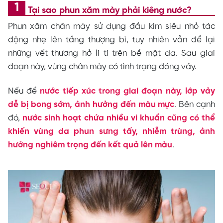
Tại sao phun xăm mày phải kiêng nước?
Phun xăm chân mày sử dụng đầu kim siêu nhỏ tác
động nhẹ lên tầng thượng bì, tuy nhiên vẫn để lại
những vết thương hở li ti trên bề mặt da. Sau giai
đoạn này, vùng chân mày có tình trạng đóng vảy.
Nếu để
nước tiếp xúc trong giai đoạn này, lớp vảy
dễ bị bong sớm, ảnh hưởng đến màu mực
. Bên cạnh
đó,
nước sinh hoạt chứa nhiều vi khuẩn cũng có thể
khiến vùng da phun sưng tấy, nhiễm trùng, ảnh
hưởng nghiêm trọng đến kết quả lên màu
.