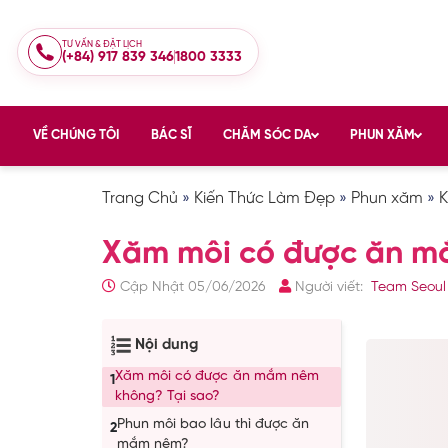
TƯ VẤN & ĐẶT LỊCH
(+84) 917 839 346
1800 3333
VỀ CHÚNG TÔI
BÁC SĨ
CHĂM SÓC DA
PHUN XĂM
Trang Chủ
»
Kiến Thức Làm Đẹp
»
Phun xăm
»
K
Xăm môi có được ăn mắ
Cập Nhật 05/06/2026
Người viết:
Team Seoul
Nội dung
Xăm môi có được ăn mắm nêm
1
không? Tại sao?
Phun môi bao lâu thì được ăn
2
mắm nêm?