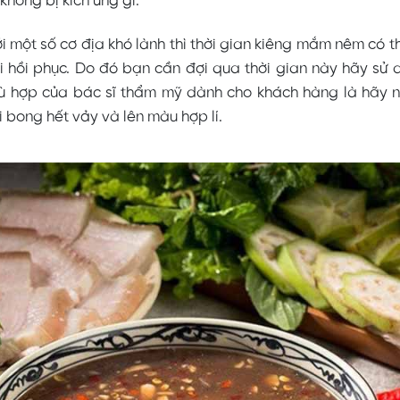
không bị kích ứng gì.
i một số cơ địa khó lành thì thời gian kiêng mắm nêm có th
i hồi phục. Do đó bạn cần đợi qua thời gian này hãy sử 
ù hợp của bác sĩ thẩm mỹ dành cho khách hàng là hãy
i bong hết vảy và lên màu hợp lí.