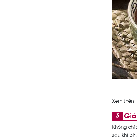
Xem thêm
Giả
Không chỉ
sau khi ph