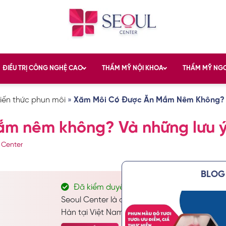
ĐIỀU TRỊ CÔNG NGHỆ CAO
THẨM MỸ NỘI KHOA
THẨM MỸ NG
iến thức phun môi
»
Xăm Môi Có Được Ăn Mắm Nêm Không?
m nêm không? Và những lưu ý
 Center
BLOG 
Đã kiểm duyệt nội dung
Seoul Center là địa chỉ thẩm mỹ và chăm só
Hàn tại Việt Nam. Chuyên thực hiện các dịch 
chăm sóc da công nghệ cao… Được nhiều kha