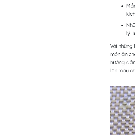
Mắm
kíc
Nhữ
lý 
Với những
món ăn chế
hướng dẫn
lên màu c