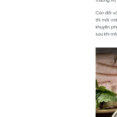
thương và 
Còn đối vớ
thì môi mớ
khuyên ph
sau khi mô