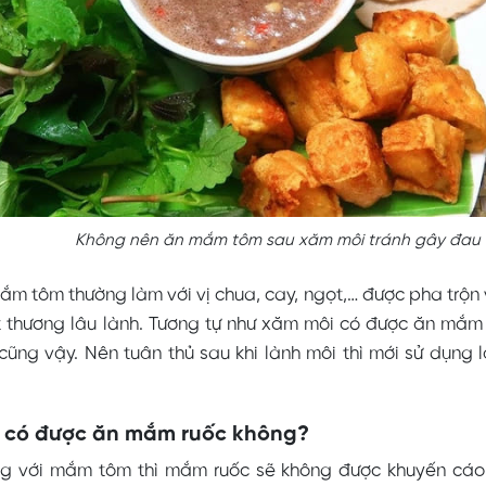
Không nên ăn mắm tôm sau xăm môi tránh gây đau 
m tôm thường làm với vị chua, cay, ngọt,… được pha trộn 
t thương lâu lành. Tương tự như xăm môi có được ăn mắm 
ng vậy. Nên tuân thủ sau khi lành môi thì mới sử dụng l
 có được ăn mắm ruốc không?
g với mắm tôm thì mắm ruốc sẽ không được khuyến cáo