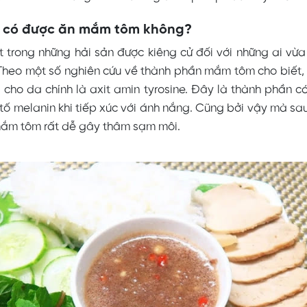
 có được ăn mắm tôm không?
 trong những hải sản được kiêng cử đối với những ai vừa
Theo một số nghiên cứu về thành phần mắm tôm cho biết
 cho da chính là axit amin tyrosine. Đây là thành phần 
tố melanin khi tiếp xúc với ánh nắng. Cũng bởi vậy mà sa
mắm tôm rất dễ gây thâm sạm môi.