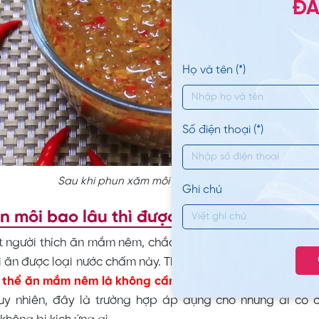
ĐĂ
Họ và tên (*)
Số điện thoại (*)
Sau khi phun xăm môi xong không nên ăn mắm nê
Ghi chú
n môi bao lâu thì được ăn mắm nêm?
t người thích ăn mắm nêm, chắc hẳn bạn sẽ băn khoăn k
ì ăn được loại nước chấm này. Theo các bác sĩ,
sau 14 ngà
 thể ăn mắm nêm là không cần lo lắng ảnh hưởng đến th
Tuy nhiên, đây là trường hợp áp dụng cho những ai có 