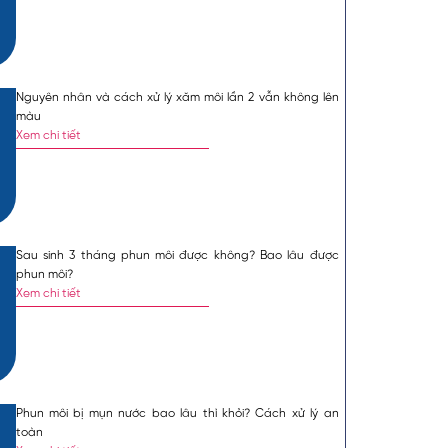
Mặc định
Lớn hơn
Nguyên nhân và cách xử lý xăm môi lần 2 vẫn không lên
màu
ợp lý để nhanh bong
Xem chi tiết
uan trọng để hạn chế
ợc ăn mắm nêm không
ẹo phun môi
tìm hiểu
Sau sinh 3 tháng phun môi được không? Bao lâu được
phun môi?
ao?
Xem chi tiết
 nên ăn mắm nêm
bởi
, xót và thậm chí là
Phun môi bị mụn nước bao lâu thì khỏi? Cách xử lý an
toàn