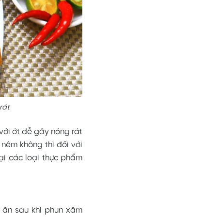
rát
với ớt dễ gây nóng rát
nêm không thì đối với
ại các loại thực phẩm
 ăn sau khi phun xăm