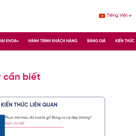
Tiếng Việt
OẠI KHOA
HÀNH TRÌNH KHÁCH HÀNG
BẢNG GIÁ
KIẾN THỨC
 cần biết
KIẾN THỨC LIÊN QUAN
Phun môi màu đỏ tươi là gì? Bong ra có đẹp không?
c sắc đẹp chuẩn
Xem chi tiết
vụ spa làm đẹp,
́ch hàng tin