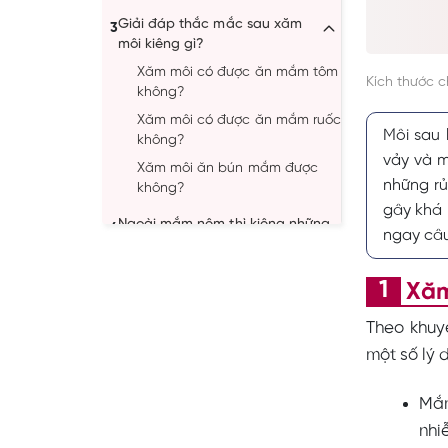
Giải đáp thắc mắc sau xăm
3
môi kiêng gì?
Xăm môi có được ăn mắm tôm
Kích thước 
không?
Xăm môi có được ăn mắm ruốc
Môi sau 
không?
vảy và m
Xăm môi ăn bún mắm được
những r
không?
gây khá 
Ngoài mắm nêm thì kiêng những
4
ngay câu 
thực phẩm nào?
Xăm
Theo khuy
một số lý 
Mắm
nhi