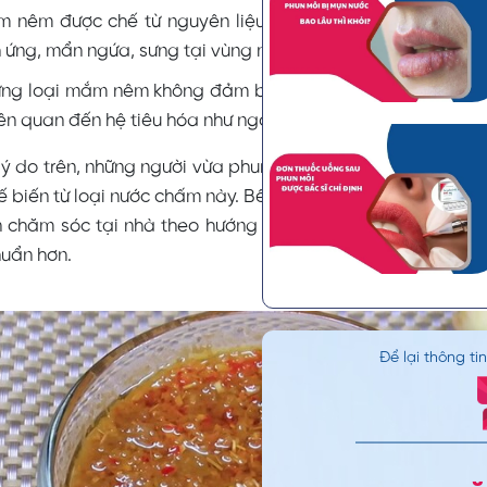
 nêm được chế từ nguyên liệu chính là cá có đặc tính 
h ứng, mẩn ngứa, sưng tại vùng môi vừa phun xăm.
ng loại mắm nêm không đảm bảo an toàn vệ sinh thực 
liên quan đến hệ tiêu hóa như ngộ độc, rối loạn đường ruột.
 lý do trên, những người vừa phun xăm môi xong không n
 biến từ loại nước chấm này. Bên cạnh đó, người mới xăm
 chăm sóc tại nhà theo hướng dẫn của bác sĩ để môi nh
huẩn hơn.
Để lại thông ti