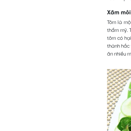
Xăm môi
Tôm là một
thẩm mỹ. 
tôm có hại
thành hắc 
ăn nhiều 