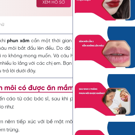
XEM HỒ SƠ
tưởng và lựa chọn cải thiện vẻ đẹp tự nhiên.
chữ
khi
phun xăm
cần một thời gian chăm sóc và nghỉ dưỡng h
àu môi bắt đầu lên đều. Do đó chế độ kiêng cữ vô cùng q
ủi ro không mong muốn. Và câu hỏi sau khi xăm môi có đư
nhiều lo lắng với các chị em. Bạn đừng quá lo lắng và cùng
M
trả lời dưới đây.
 môi có được ăn mắm nêm không? Tại s
ến cáo từ các bác sĩ, sau khi phun xăm môi,
bạn không
do như:
 nêm tiếp xúc với bề mặt môi vừa phun xăm sẽ gây đau
ễm trùng.