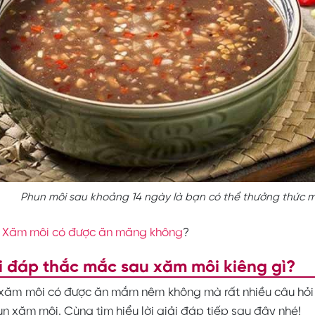
Phun môi sau khoảng 14 ngày là bạn có thể thưởng thức
:
Xăm môi có được ăn măng không
?
i đáp thắc mắc sau xăm môi kiêng gì?
 xăm môi có được ăn mắm nêm không mà rất nhiều câu hỏ
un xăm môi. Cùng tìm hiểu lời giải đáp tiếp sau đây nhé!