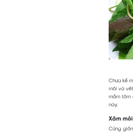
Chưa kể mắ
môi và vế
mắm tôm cũ
này.
Xăm môi
Cũng giốn