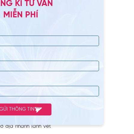
NG KÍ TƯ VẤN
MIỄN PHÍ
m
hông biết xăm môi sau
GỬI THÔNG TIN
y, môi đã dần ổn định
ời gian hồi phục của
cơ địa nhanh lành vết