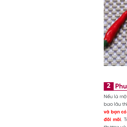
Phu
Nếu là mộ
bao lâu th
và bạn có
đôi môi
. 