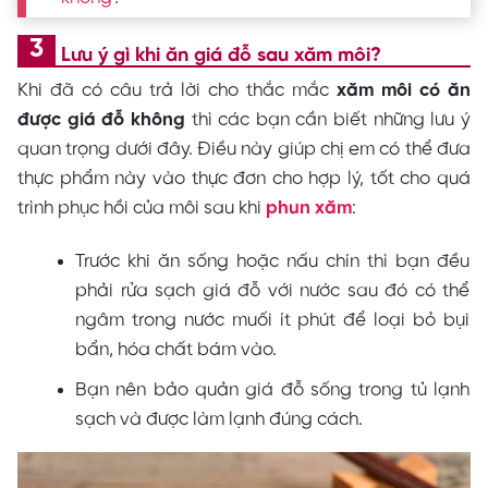
Lưu ý gì khi ăn giá đỗ sau xăm môi?
Khi đã có câu trả lời cho thắc mắc
xăm môi có ăn
được giá đỗ không
thì các bạn cần biết những lưu ý
quan trọng dưới đây. Điều này giúp chị em có thể đưa
thực phẩm này vào thực đơn cho hợp lý, tốt cho quá
trình phục hồi của môi sau khi
phun xăm
:
Trước khi ăn sống hoặc nấu chín thì bạn đều
phải rửa sạch giá đỗ với nước sau đó có thể
ngâm trong nước muối ít phút để loại bỏ bụi
bẩn, hóa chất bám vào.
Bạn nên bảo quản giá đỗ sống trong tủ lạnh
sạch và được làm lạnh đúng cách.