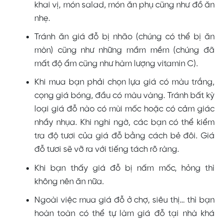
khai vị, món salad, món ăn phụ cũng như đồ ăn
nhẹ.
Tránh ăn giá đỗ bị nhão (chúng có thể bị ăn
mòn) cũng như những mầm mềm (chúng đã
mất độ ẩm cũng như hàm lượng vitamin C).
Khi mua bạn phải chọn lựa giá có màu trắng,
cọng giá bóng, đầu có màu vàng. Tránh bất kỳ
loại giá đỗ nào có mùi mốc hoặc có cảm giác
nhầy nhụa. Khi nghi ngờ, các bạn có thể kiểm
tra độ tươi của giá đỗ bằng cách bẻ đôi. Giá
đỗ tươi sẽ vỡ ra với tiếng tách rõ ràng.
Khi bạn thấy giá đỗ bị nấm mốc, hỏng thì
không nên ăn nữa.
Ngoài việc mua giá đỗ ở chợ, siêu thị… thì bạn
hoàn toàn có thể tự làm giá đỗ tại nhà khá