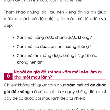
món này thì chị em cũng cần hạn chế nhé!
Tham khảo những loại rau nên kiêng ăn và ăn giúp
môi mau lành và đặc biệt giúp màu môi lên đều và
đẹp:
Xăm môi uống nước chanh được không
?
Xăm môi có được ăn rau muống không
?
Xăm môi ăn măng được không
? Người nào
không nên ăn?
Ngoài ăn giá đỗ thì sau xăm môi nên làm gì
cho môi mau lành?
Chị em không chỉ quan tâm phun
xăm môi có ăn được
giá đỗ không
mà còn phải lưu ý ngay những điều dưới
đây để có được đôi mau lành đẹp tự nhiên: