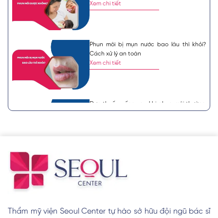
Xem chi tiết
Phun môi bị mụn nước bao lâu thì khỏi?
Cách xử lý an toàn
Xem chi tiết
Đơn thuốc uống sau khi phun môi thường
được bác sĩ chỉ định
Xem chi tiết
Nên khử thâm môi hay phun môi? Lựa
chọn nào tốt hơn?
Xem chi tiết
Thẩm mỹ viện Seoul Center tự hào sở hữu đội ngũ bác sĩ