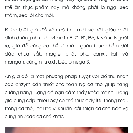
thể ăn thực phẩm này mà không phải lo ngại sẹo
thâm, sẹo lồi cho môi.
Được biệt giá đỗ vốn có tính mát và rất giàu chất
dinh dưỡng như các vitamin B, C, B1, B6, K và A. Ngoài
ra, giá đỗ cũng có thể là một nguồn thực phẩm dồi
dào chứa sắt, magie, phốt pho, canxi, kali và
mangan, cũng như axit béo omega 3.
Ăn giá đỗ là một phương pháp tuyệt vời để thu nhận
các enzym cần thiết cho toàn bộ cơ thể giúp tăng
cường năng lượng để bạn cảm thấy khỏe mạnh. Trong
giá cung cấp nhiều oxy có thể thúc đẩy lưu thông máu
trong cơ thể, loại bỏ vi khuẩn, cải thiện cơ chế bảo vệ
cũng như các cơ chế khác.