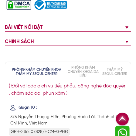
BÀI VIẾT NỔI BẬT
CHÍNH SÁCH
PHÒNG KHÁM
PHÒNG KHÁM CHUYÊN KHOA
THẨM MỸ
CHUYÊN KHOA DA
THẨM MỸ SEOUL CENTER
SEOUL CENTER
LIỄU
( Đối với các dịch vụ tiểu phẫu, công nghệ độc quyền
, chăm sóc da, phun xăm )
Quận 10 :
375 Nguyễn Thượng Hiền, Phường Vườn Lài, Thành phố Hồ
Chí Minh, Việt Nam
GPHĐ Số: 07828/HCM-GPHĐ