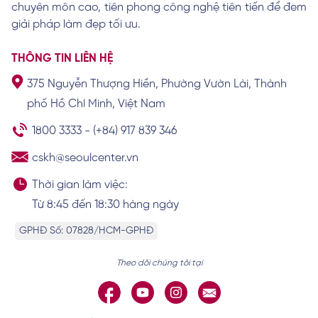
chuyên môn cao, tiên phong công nghệ tiên tiến để đem
Cách trị thâm viền môi đơn giản và hiệu
quả nhanh
giải pháp làm đẹp tối ưu.
Xem chi tiết
THÔNG TIN LIÊN HỆ
375 Nguyễn Thượng Hiền, Phường Vườn Lài, Thành
Cách vệ sinh môi sau khi khử thâm giúp
phố Hồ Chí Minh, Việt Nam
môi nhanh lành
Xem chi tiết
1800 3333
-
(+84) 917 839 346
cskh@seoulcenter.vn
Thời gian làm việc:
Từ 8:45 đến 18:30 hàng ngày
GPHĐ Số: 07828/HCM-GPHĐ
Theo dõi chúng tôi tại