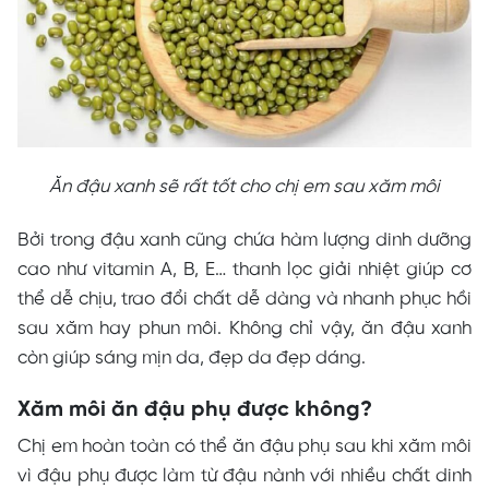
Ăn đậu xanh sẽ rất tốt cho chị em sau xăm môi
Bởi trong đậu xanh cũng chứa hàm lượng dinh dưỡng
cao như vitamin A, B, E… thanh lọc giải nhiệt giúp cơ
thể dễ chịu, trao đổi chất dễ dàng và nhanh phục hồi
sau xăm hay phun môi. Không chỉ vậy, ăn đậu xanh
còn giúp sáng mịn da, đẹp da đẹp dáng.
Xăm môi ăn đậu phụ được không?
Chị em hoàn toàn có thể ăn đậu phụ sau khi xăm môi
vì đậu phụ được làm từ đậu nành với nhiều chất dinh