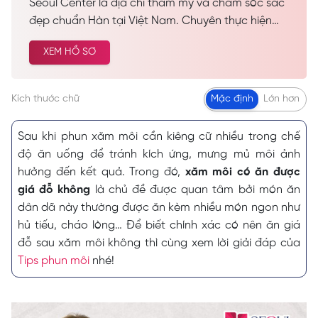
Seoul Center là địa chỉ thẩm mỹ và chăm sóc sắc
đẹp chuẩn Hàn tại Việt Nam. Chuyên thực hiện
các dịch vụ spa làm đẹp, chăm sóc da công nghệ
XEM HỒ SƠ
cao… Được nhiều khách hàng tin tưởng và lựa
chọn cải thiện vẻ đẹp tự nhiên.
Kích thước chữ
Mặc định
Lớn hơn
Sau khi phun xăm môi cần kiêng cữ nhiều trong chế
độ ăn uống để tránh kích ứng, mưng mủ môi ảnh
hưởng đến kết quả. Trong đó,
xăm môi có ăn được
giá đỗ không
là chủ đề được quan tâm bởi món ăn
dân dã này thường được ăn kèm nhiều món ngon như
hủ tiếu, cháo lòng… Để biết chính xác có nên ăn giá
đỗ sau xăm môi không thì cùng xem lời giải đáp của
Tips phun môi
nhé!