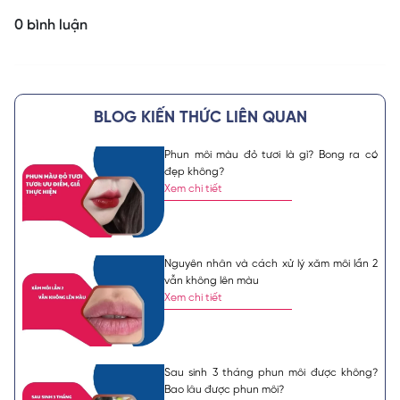
0 bình luận
BLOG KIẾN THỨC LIÊN QUAN
Phun môi màu đỏ tươi là gì? Bong ra có
đẹp không?
Xem chi tiết
Nguyên nhân và cách xử lý xăm môi lần 2
vẫn không lên màu
Xem chi tiết
Sau sinh 3 tháng phun môi được không?
Bao lâu được phun môi?