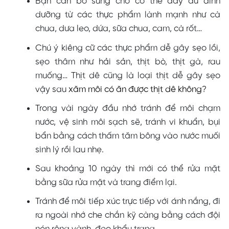
Bạn cần bổ sung cho cơ thể đầy đủ dinh
dưỡng từ các thực phẩm lành mạnh như cà
chua, dưa leo, dứa, sữa chua, cam, cà rốt…
Chú ý kiêng cữ các thực phẩm dễ gây sẹo lồi,
sẹo thâm như hải sản, thịt bò, thịt gà, rau
muống… Thịt dê cũng là loại thịt dễ gây sẹo
vậy sau
xăm môi có ăn được thịt dê không
?
Trong vài ngày đầu nhớ tránh để môi chạm
nước, vệ sinh môi sạch sẽ, tránh vi khuẩn, bụi
bẩn bằng cách thấm tăm bông vào nước muối
sinh lý rồi lau nhẹ.
Sau khoảng 10 ngày thì mới có thể rửa mặt
bằng sữa rửa mặt và trang điểm lại.
Tránh để môi tiếp xúc trực tiếp với ánh nắng, đi
ra ngoài nhớ che chắn kỹ càng bằng cách đội