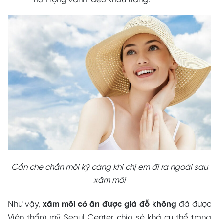
nón rộng vành, đeo khẩu trang.
Cần che chắn môi kỹ càng khi chị em đi ra ngoài sau
xăm môi
Như vậy,
xăm môi có ăn được giá đỗ không
đã được
Viện thẩm mỹ Seoul Center chia sẻ khá cụ thể trong