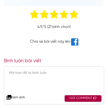
4.9
/5 (
21
bình chọn)
Chia sẻ bài viết này lên:
Bình luận bài viết
Kèm ảnh
GỬI COMMENT