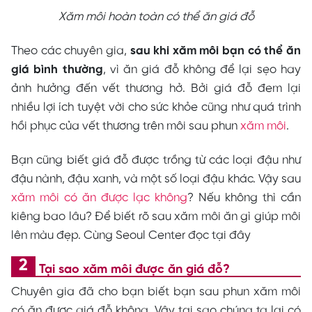
Xăm môi hoàn toàn có thể ăn giá đỗ
Theo các chuyên gia,
sau khi xăm môi bạn có thể ăn
giá bình thường
, vì ăn giá đỗ không để lại sẹo hay
ảnh hưởng đến vết thương hở. Bởi giá đỗ đem lại
nhiều lợi ích tuyệt vời cho sức khỏe cũng như quá trình
hồi phục của vết thương trên môi sau phun
xăm môi
.
Bạn cũng biết giá đỗ được trồng từ các loại đậu như
đậu nành, đậu xanh, và một số loại đậu khác. Vậy sau
xăm môi có ăn được lạc không
? Nếu không thì cần
kiêng bao lâu? Để biết rõ sau xăm môi ăn gì giúp môi
lên màu đẹp. Cùng Seoul Center đọc tại đây
Tại sao xăm môi được ăn giá đỗ?
Chuyên gia đã cho bạn biết bạn sau phun xăm môi
có ăn được giá đỗ không. Vậy tại sao chúng ta lại có