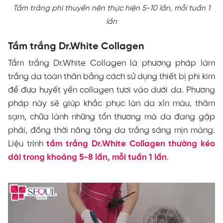
Tắm trắng phi thuyền nên thực hiện 5-10 lần, mỗi tuần 1
lần
Tắm trắng Dr.White Collagen
Tắm trắng Dr.White Collagen là phương pháp làm
trắng da toàn thân bằng cách sử dụng thiết bị phi kim
để đưa huyết yến collagen tươi vào dưới da. Phương
pháp này sẽ giúp khắc phục làn da xỉn màu, thâm
sạm, chữa lành những tổn thương mà da đang gặp
phải, đồng thời nâng tông da trắng sáng mịn màng.
Liệu trình
tắm trắng Dr.White Collagen thường kéo
dài trong khoảng 5-8 lần, mỗi tuần 1 lần
.