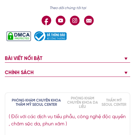
Theo dõi chúng tôi tại
BÀI VIẾT NỔI BẬT
CHÍNH SÁCH
PHÒNG KHÁM
PHÒNG KHÁM CHUYÊN KHOA
THẨM MỸ
CHUYÊN KHOA DA
THẨM MỸ SEOUL CENTER
SEOUL CENTER
LIỄU
( Đối với các dịch vụ tiểu phẫu, công nghệ độc quyền
, chăm sóc da, phun xăm )