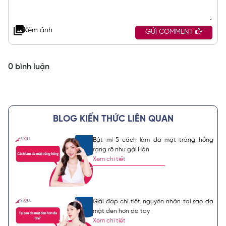
Kèm ảnh
GỬI COMMENT
0 bình luận
BLOG KIẾN THỨC LIÊN QUAN
Bật mí 5 cách làm da mặt trắng hồng
rạng rỡ như gái Hàn
Xem chi tiết
Giải đáp chi tiết nguyên nhân tại sao da
mặt đen hơn da tay
Xem chi tiết