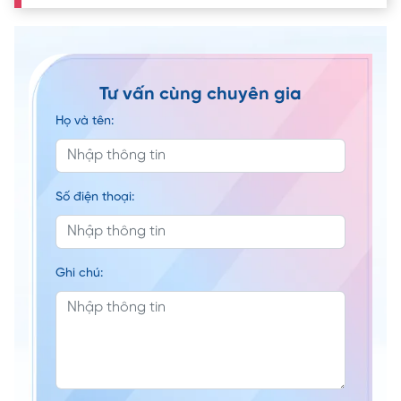
Tư vấn cùng chuyên gia
Họ và tên:
Số điện thoại:
Ghi chú: