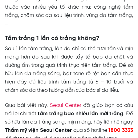
thuộc vào nhiều yếu tố khác như: công nghệ tắm
trắng, chăm sóc da sau liệu trình, vùng da tắm trắng,
…
Tắm trắng 1 lần có trắng không?
Sau 1 lần tắm trắng, làn da chỉ có thể tươi tắn và mịn
màng hơn do sau khi được tẩy tế bào da chết và
dưỡng ẩm trong quá trình thực hiện tắm trắng. Để sở
hữu làn da trắng sáng, bật tone rõ rệt bạn cần thực
hiện đầy đủ liệu trình tắm trắng từ 5 – 10 buổi và
chăm sóc da theo hướng dẫn của bác sĩ da liễu.
Qua bài viết này,
Seoul Center
đã giúp bạn có câu
trả lời chi tiết
tắm trắng bao nhiêu lần mới trắng
. Để
sở hữu làn da trắng sáng, mịn màng, hãy liên hệ ngay
Thẩm mỹ viện Seoul Center
qua số hotline
1800 3333