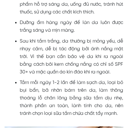
phẩm hỗ trợ sáng da, uống đủ nước, tránh hút
thuốc, sử dụng các chất kích thích.
Dưỡng ẩm hàng ngày để làn da luôn được
trắng sáng và mịn màng.
Sau khi tắm trắng, da thường bị mỏng yếu, dễ
nhạy cảm, dễ bị tác động bởi ánh nắng mặt
trời. Vì thế bạn cần bảo vệ da khi ra ngoài
bằng cách bôi kem chống nắng có chỉ số SPF
30+ và mặc quần áo kín đáo khi ra ngoài.
Tắm mỗi ngày 1-2 lần để làm sạch da, loại bỏ
bụi bẩn, bã nhờn bám trên da, làm thông
thoáng lỗ chân lông bằng sữa tắm dịu nhẹ,
thành phần an toàn, lành tính cho da, nên
tránh chọn loại sữa tắm chứa chất tẩy mạnh.