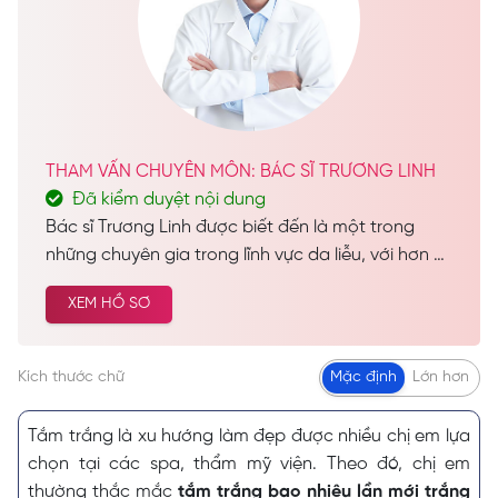
THAM VẤN CHUYÊN MÔN: BÁC SĨ TRƯƠNG LINH
Đã kiểm duyệt nội dung
Bác sĩ Trương Linh được biết đến là một trong
những chuyên gia trong lĩnh vực da liễu, với hơn 28
năm kinh nghiệm dày dặn trong nghề. Trong suốt
XEM HỒ SƠ
hành trình sự nghiệp, bác sĩ đã thực hiện thành
công hàng nghìn ca chăm sóc da và làm đẹp cho
khách hàng trên khắp cả nước, góp phần mang
Kích thước chữ
Mặc định
Lớn hơn
lại sự tự tin và vẻ đẹp hoàn hảo cho nhiều người.
Tắm trắng là xu hướng làm đẹp được nhiều chị em lựa
chọn tại các spa, thẩm mỹ viện. Theo đó, chị em
thường thắc mắc
tắm trắng bao nhiêu lần mới trắng