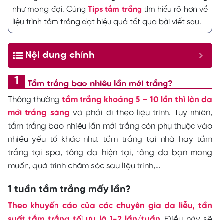
như mong đợi. Cùng
Tips tắm trắng
tìm hiểu rõ hơn về
liệu trình tắm trắng đạt hiệu quả tốt qua bài viết sau.
Nội dung chính
Tắm trắng bao nhiêu lần mới trắng?
Thông thường
tắm trắng khoảng 5 – 10 lần thì làn da
mới trắng sáng
và phải đi theo liệu trình.
Tuy nhiên,
tắm trắng bao nhiêu lần mới trắng còn phụ thuộc vào
nhiều yếu tố khác như: tắm trắng tại nhà hay tắm
trắng tại spa, tông da hiện tại, tông da bạn mong
muốn, quá trình chăm sóc sau liệu trình,…
1 tuần tắm trắng mấy lần?
Theo khuyến cáo của các chuyên gia da liễu, tần
suất tắm trắng tối ưu là 1-2 lần/tuần
. Điều này sẽ