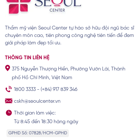
lưu ý khi lựa chọn
Xem chi tiết
Thẩm mỹ viện Seoul Center tự hào sở hữu đội ngũ bác sĩ
chuyên môn cao, tiên phong công nghệ tiên tiến để đem
Top 12 cách tắm trắng bằng khoai tây
cho da trắng bật tông
giải pháp làm đẹp tối ưu.
Xem chi tiết
THÔNG TIN LIÊN HỆ
375 Nguyễn Thượng Hiền, Phường Vườn Lài, Thành
Tắm trắng bị vàng lông nên làm gì? Những
phố Hồ Chí Minh, Việt Nam
sai lầm cần tránh
Xem chi tiết
1800 3333
-
(+84) 917 839 346
cskh@seoulcenter.vn
Thời gian làm việc:
Từ 8:45 đến 18:30 hàng ngày
GPHĐ Số: 07828/HCM-GPHĐ