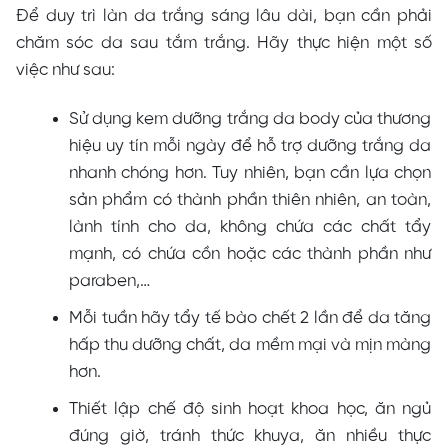
Để duy trì làn da trắng sáng lâu dài, bạn cần phải
chăm sóc da sau tắm trắng. Hãy thực hiện một số
việc như sau:
Sử dụng kem dưỡng trắng da body của thương
hiệu uy tín mỗi ngày để hỗ trợ dưỡng trắng da
nhanh chóng hơn. Tuy nhiên, bạn cần lựa chọn
sản phẩm có thành phần thiên nhiên, an toàn,
lành tính cho da, không chứa các chất tẩy
mạnh, có chứa cồn hoặc các thành phần như
paraben,…
Mỗi tuần hãy tẩy tế bào chết 2 lần để da tăng
hấp thu dưỡng chất, da mềm mại và mịn màng
hơn.
Thiết lập chế độ sinh hoạt khoa học, ăn ngủ
đúng giờ, tránh thức khuya, ăn nhiều thực