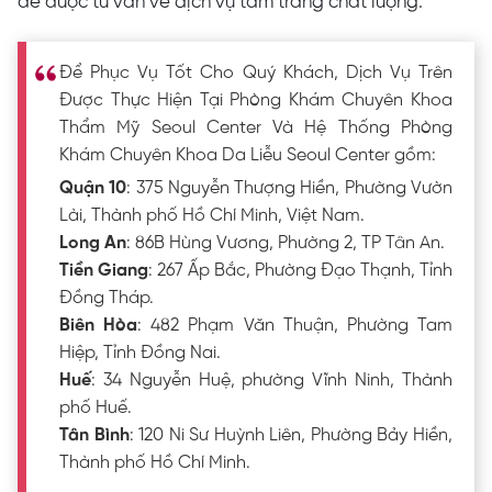
để được tư vấn về dịch vụ tắm trắng chất lượng.
Để Phục Vụ Tốt Cho Quý Khách, Dịch Vụ Trên
Được Thực Hiện Tại Phòng Khám Chuyên Khoa
Thẩm Mỹ Seoul Center Và Hệ Thống Phòng
Khám Chuyên Khoa Da Liễu Seoul Center gồm:
Quận 10
: 375 Nguyễn Thượng Hiền, Phường Vườn
Lài, Thành phố Hồ Chí Minh, Việt Nam.
Long An
: 86B Hùng Vương, Phường 2, TP Tân An.
Tiền Giang
: 267 Ấp Bắc, Phường Đạo Thạnh, Tỉnh
Đồng Tháp.
Biên Hòa
: 482 Phạm Văn Thuận, Phường Tam
Hiệp, Tỉnh Đồng Nai.
Huế
: 34 Nguyễn Huệ, phường Vĩnh Ninh, Thành
phố Huế.
Tân Bình
: 120 Ni Sư Huỳnh Liên, Phường Bảy Hiền,
Thành phố Hồ Chí Minh.