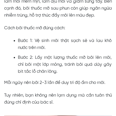
làm môi mềm mịn, làm dịu môi và giảm sưng tấy. Bên
cạnh đó, bôi thuốc mỡ sau phun còn giúp ngăn ngừa
nhiễm trùng, hỗ trợ thúc đẩy môi lên màu đẹp.
Cách bôi thuốc mỡ đúng cách:
Bước 1: Vệ sinh môi thật sạch sẽ và lau khô
nước trên môi.
Bước 2: Lấy một lượng thuốc mỡ bôi lên môi,
chỉ bôi một lớp mỏng, tránh bôi quá dày gây
bít tắc lỗ chân lông.
Mỗi ngày nên bôi 2-3 lần để duy trì độ ẩm cho môi.
Tuy nhiên, bạn không nên lạm dụng mà cần tuân thủ
đúng chỉ định của bác sĩ.