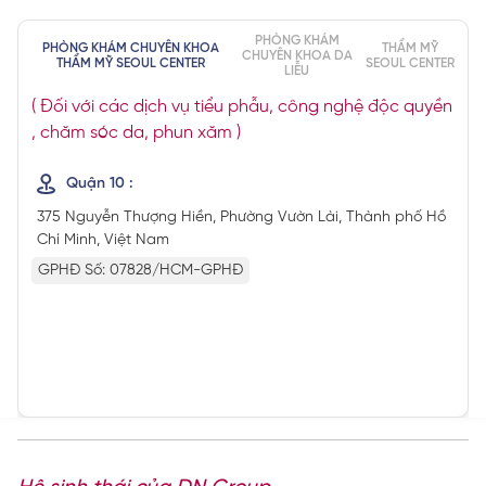
PHÒNG KHÁM
PHÒNG KHÁM CHUYÊN KHOA
THẨM MỸ
CHUYÊN KHOA DA
THẨM MỸ SEOUL CENTER
SEOUL CENTER
LIỄU
( Đối với các dịch vụ tiểu phẫu, công nghệ độc quyền
, chăm sóc da, phun xăm )
Quận 10 :
375 Nguyễn Thượng Hiền, Phường Vườn Lài, Thành phố Hồ
Chí Minh, Việt Nam
GPHĐ Số: 07828/HCM-GPHĐ