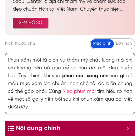
Seoul Center là địa chỉ thẩm mỹ và chăm sóc sắc
đẹp chuẩn Hàn tại Việt Nam. Chuyên thực hiện
các dịch vụ spa làm đẹp, chăm sóc da công nghệ
XEM HỒ SƠ
cao… Được nhiều khách hàng tin tưởng và lựa
chọn cải thiện vẻ đẹp tự nhiên.
Kích thước chữ
Mặc định
Lớn hơn
Phun xăm môi là dịch vụ thẩm mỹ chất lượng mà chị
em không nên bỏ qua để sở hữu đôi môi đẹp, cuốn
hút. Tuy nhiên, khi vừa
phun môi xong nên bôi gì
để
màu mực xăm lên chuẩn, hạn chế tối đa biến chứng
có thể gặp phải. Cùng
Mẹo phun môi
tìm hiểu rõ hơn
về một số gợi ý nên bôi sau khi phun xăm qua bài viết
dưới đây.
Nội dung chính