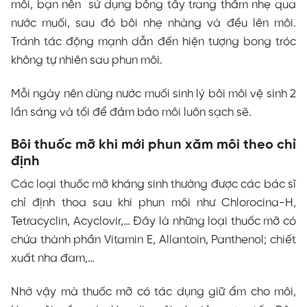
môi, bạn nên sử dụng bông tẩy trang thấm nhẹ qua
nước muối, sau đó bôi nhẹ nhàng và đều lên môi.
Tránh tác động mạnh dẫn đến hiện tượng bong tróc
không tự nhiên sau phun môi.
Mỗi ngày nên dùng nước muối sinh lý bôi môi vệ sinh 2
lần sáng và tối để đảm bảo môi luôn sạch sẽ.
Bôi thuốc mỡ khi mới phun xăm môi theo chỉ
định
Các loại thuốc mỡ kháng sinh thường được các bác sĩ
chỉ định thoa sau khi phun môi như Chlorocina-H,
Tetracyclin, Acyclovir,… Đây là những loại thuốc mỡ có
chứa thành phần Vitamin E, Allantoin, Panthenol; chiết
xuất nha đam,…
Nhờ vậy mà thuốc mỡ có tác dụng giữ ẩm cho môi,