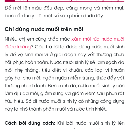
Để môi lên màu đều đẹp, căng mọng và mềm mại,
bạn cần lưu ý bôi một số sản phẩm dưới đây:
Chỉ dùng nước muối trên môi
Nhiều chị em cũng thắc mắc
xăm môi rửa nước muối
được không
? Câu trả lời là được dùng nước muối sinh
lý để vệ sinh môi vì ở giai đoạn này vết thương chưa
hồi phục hoàn toàn. Nước muối sinh lý sẽ làm sạch da
môi nhẹ nhàng, tiêu diệt vi khuẩn, các loại vi khuẩn
gây hại cho môi, ngăn ngừa nhiễm trùng, thúc đẩy vết
thương nhanh lành. Bên cạnh đó, nước muối sinh lý còn
làm dịu da môi, giảm sưng và giảm viêm sau phun rất
hữu hiệu. Sở dĩ nước muối sinh lý có những công dụng
này là nhờ thành phần muối và nước tinh khiết.
Cách bôi đúng cách:
Khi bôi nước muối sinh lý lên