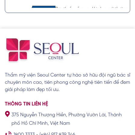
Đơn thuốc uống sau khi phun môi thường
được bác sĩ chỉ định
Xem chi tiết
Nên khử thâm môi hay phun môi? Lựa
chọn nào tốt hơn?
Xem chi tiết
Thẩm mỹ viện Seoul Center tự hào sở hữu đội ngũ bác sĩ
chuyên môn cao, tiên phong công nghệ tiên tiến để đem
Cách trị thâm viền môi đơn giản và hiệu
quả nhanh
giải pháp làm đẹp tối ưu.
Xem chi tiết
THÔNG TIN LIÊN HỆ
375 Nguyễn Thượng Hiền, Phường Vườn Lài, Thành
Cách vệ sinh môi sau khi khử thâm giúp
phố Hồ Chí Minh, Việt Nam
môi nhanh lành
Xem chi tiết
1800 3333
-
(+84) 917 839 346