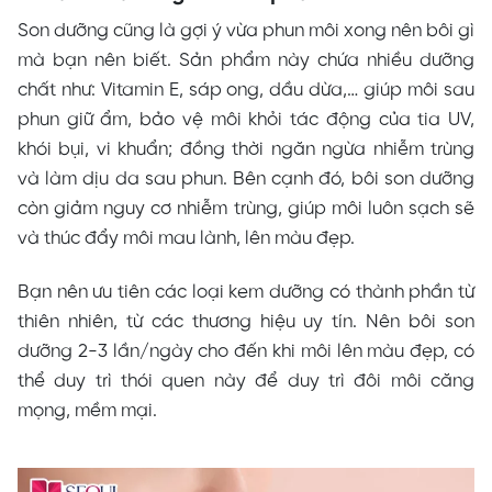
Son dưỡng cũng là gợi ý vừa phun môi xong nên bôi gì
mà bạn nên biết. Sản phẩm này chứa nhiều dưỡng
chất như: Vitamin E, sáp ong, dầu dừa,… giúp môi sau
phun giữ ẩm, bảo vệ môi khỏi tác động của tia UV,
khói bụi, vi khuẩn; đồng thời ngăn ngừa nhiễm trùng
và làm dịu da sau phun. Bên cạnh đó, bôi son dưỡng
còn giảm nguy cơ nhiễm trùng, giúp môi luôn sạch sẽ
và thúc đẩy môi mau lành, lên màu đẹp.
Bạn nên ưu tiên các loại kem dưỡng có thành phần từ
thiên nhiên, từ các thương hiệu uy tín. Nên bôi son
dưỡng 2-3 lần/ngày cho đến khi môi lên màu đẹp, có
thể duy trì thói quen này để duy trì đôi môi căng
mọng, mềm mại.