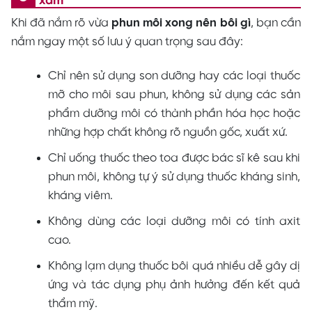
xăm
Khi đã nắm rõ vừa
phun môi xong nên bôi gì
, bạn cần
nắm ngay một số lưu ý quan trọng sau đây:
Chỉ nên sử dụng son dưỡng hay các loại thuốc
mỡ cho môi sau phun, không sử dụng các sản
phẩm dưỡng môi có thành phần hóa học hoặc
những hợp chất không rõ nguồn gốc, xuất xứ.
Chỉ uống thuốc theo toa được bác sĩ kê sau khi
phun môi, không tự ý sử dụng thuốc kháng sinh,
kháng viêm.
Không dùng các loại dưỡng môi có tính axit
cao.
Không lạm dụng thuốc bôi quá nhiều dễ gây dị
ứng và tác dụng phụ ảnh hưởng đến kết quả
thẩm mỹ.