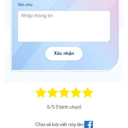
Ghi chú:
Xác nhận
5
/5 (
1
bình chọn)
Chia sẻ bài viết này lên: