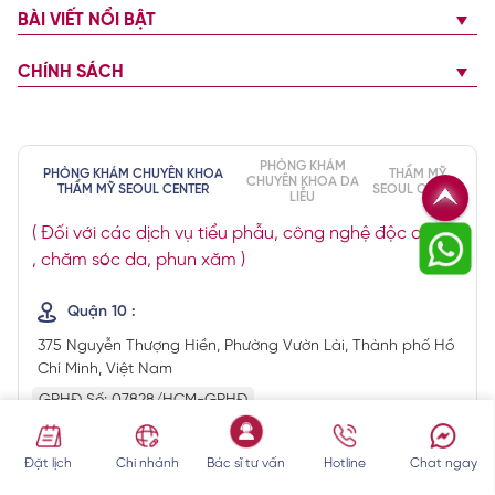
BÀI VIẾT NỔI BẬT
CHÍNH SÁCH
PHÒNG KHÁM
PHÒNG KHÁM CHUYÊN KHOA
THẨM MỸ
CHUYÊN KHOA DA
THẨM MỸ SEOUL CENTER
SEOUL CENTER
LIỄU
( Đối với các dịch vụ tiểu phẫu, công nghệ độc quyền
, chăm sóc da, phun xăm )
Quận 10 :
375 Nguyễn Thượng Hiền, Phường Vườn Lài, Thành phố Hồ
Chí Minh, Việt Nam
GPHĐ Số: 07828/HCM-GPHĐ
Đặt lịch
Chi nhánh
Bác sĩ tư vấn
Hotline
Chat ngay