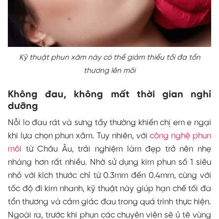
Kỹ thuật phun xăm này có thể giảm thiểu tối đa tổn
thương lên môi
Không đau, không mất thời gian nghỉ
dưỡng
Nỗi lo đau rát và sưng tấy thường khiến chị em e ngại
khi lựa chọn phun xăm. Tuy nhiên, với
công nghệ phun
môi
từ Châu Âu, trải nghiệm làm đẹp trở nên nhẹ
nhàng hơn rất nhiều. Nhờ sử dụng kim phun số 1 siêu
nhỏ với kích thước chỉ từ 0.3mm đến 0.4mm, cùng với
tốc độ đi kim nhanh, kỹ thuật này giúp hạn chế tối đa
tổn thương và cảm giác đau trong quá trình thực hiện.
Ngoài ra, trước khi phun các chuyên viên sẽ ủ tê vùng