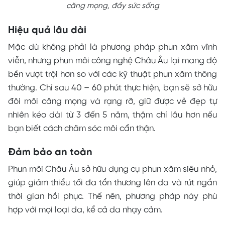
căng mọng, đầy sức sống
Hiệu quả lâu dài
Mặc dù không phải là phương pháp phun xăm vĩnh
viễn, nhưng phun môi công nghệ Châu Âu lại mang độ
bền vượt trội hơn so với các kỹ thuật phun xăm thông
thường. Chỉ sau 40 – 60 phút thực hiện, bạn sẽ sở hữu
đôi môi căng mọng và rạng rỡ, giữ được vẻ đẹp tự
nhiên kéo dài từ 3 đến 5 năm, thậm chí lâu hơn nếu
bạn biết cách chăm sóc môi cẩn thận.
Đảm bảo an toàn
Phun môi Châu Âu sở hữu dụng cụ phun xăm siêu nhỏ,
giúp giảm thiểu tối đa tổn thương lên da và rút ngắn
thời gian hồi phục. Thế nên, phương pháp này phù
hợp với mọi loại da, kể cả da nhạy cảm.