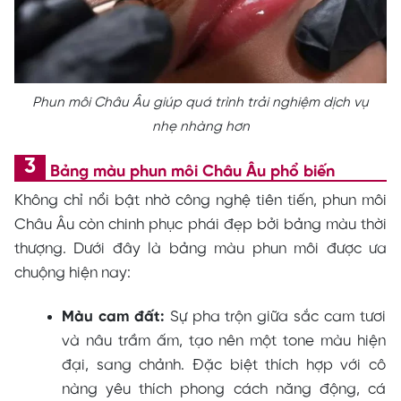
Phun môi Châu Âu giúp quá trình trải nghiệm dịch vụ
nhẹ nhàng hơn
Bảng màu phun môi Châu Âu phổ biến
Không chỉ nổi bật nhờ công nghệ tiên tiến, phun môi
Châu Âu còn chinh phục phái đẹp bởi bảng màu thời
thượng. Dưới đây là bảng màu phun môi được ưa
chuộng hiện nay:
Màu cam đất:
Sự pha trộn giữa sắc cam tươi
và nâu trầm ấm, tạo nên một tone màu hiện
đại, sang chảnh. Đặc biệt thích hợp với cô
nàng yêu thích phong cách năng động, cá