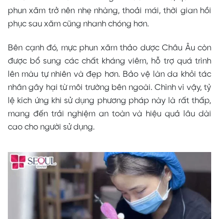
phun xăm trở nên nhẹ nhàng, thoải mái, thời gian hồi
phục sau xăm cũng nhanh chóng hơn.
Bên cạnh đó, mực phun xăm thảo dược Châu Âu còn
được bổ sung các chất kháng viêm, hỗ trợ quá trình
lên màu tự nhiên và đẹp hơn. Bảo vệ làn da khỏi tác
nhân gây hại từ môi trường bên ngoài. Chình vì vậy, tỷ
lệ kích ứng khi sử dụng phương pháp này là rất thấp,
mang đến trải nghiệm an toàn và hiệu quả lâu dài
cao cho người sử dụng.