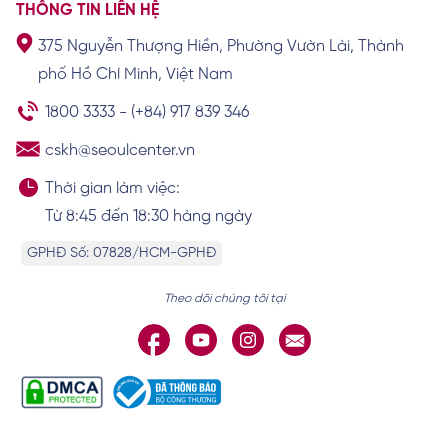
THÔNG TIN LIÊN HỆ
375 Nguyễn Thượng Hiền, Phường Vườn Lài, Thành
Cách vệ sinh môi sau khi khử thâm giúp
phố Hồ Chí Minh, Việt Nam
môi nhanh lành
Xem chi tiết
1800 3333
-
(+84) 917 839 346
cskh@seoulcenter.vn
Thời gian làm việc:
Từ 8:45 đến 18:30 hàng ngày
GPHĐ Số: 07828/HCM-GPHĐ
Theo dõi chúng tôi tại