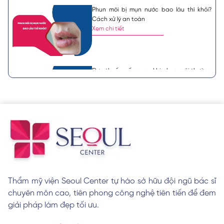
Phun môi bị mụn nước bao lâu thì khỏi?
Cách xử lý an toàn
Xem chi tiết
Đơn thuốc uống sau khi phun môi thường
được bác sĩ chỉ định
Xem chi tiết
Nên khử thâm môi hay phun môi? Lựa
chọn nào tốt hơn?
Xem chi tiết
Thẩm mỹ viện Seoul Center tự hào sở hữu đội ngũ bác sĩ
chuyên môn cao, tiên phong công nghệ tiên tiến để đem
Cách trị thâm viền môi đơn giản và hiệu
quả nhanh
giải pháp làm đẹp tối ưu.
Xem chi tiết