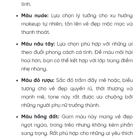
tính.
Màu nude:
Lựa chọn lý tưởng cho xu hướng
makeup tự nhiên, tôn lên vẻ đẹp mộc mạc và
thanh thoát.
Màu nâu tây:
Lựa chọn phù hợp với những ai
theo đuổi phong cách cá tính. Để màu môi hài
hoà hơn, bạn có thể kết hợp với lớp trang điểm
nhẹ nhàng.
Màu đỏ rượu:
Sắc đỏ trầm đầy mê hoặc, biểu
tượng cho vẻ đẹp quyến rũ, thời thượng và
mạnh mẽ, tone này rất được ưa chuộng bởi
những người phụ nữ trưởng thành.
Màu hồng đất:
Gam màu này mang vẻ đẹp
ngọt ngào, trong trẻo nhưng không kém phần
sang trọng. Rất phù hợp cho những ai yêu thích