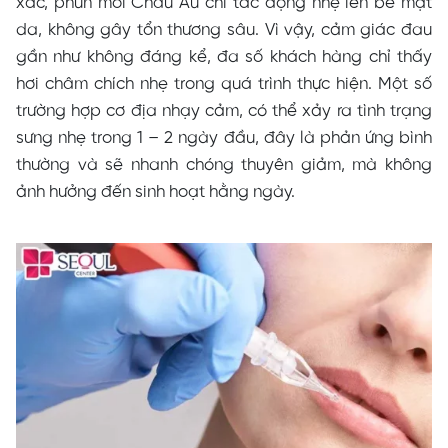
xác, phun môi Châu Âu chỉ tác động nhẹ lên bề mặt
da, không gây tổn thương sâu. Vì vậy, cảm giác đau
gần như không đáng kể, đa số khách hàng chỉ thấy
hơi châm chích nhẹ trong quá trình thực hiện. Một số
trường hợp cơ địa nhạy cảm, có thể xảy ra tình trạng
sưng nhẹ trong 1 – 2 ngày đầu, đây là phản ứng bình
thường và sẽ nhanh chóng thuyên giảm, mà không
ảnh hưởng đến sinh hoạt hằng ngày.