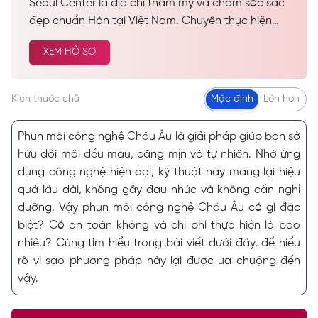
Seoul Center là địa chỉ thẩm mỹ và chăm sóc sắc
đẹp chuẩn Hàn tại Việt Nam. Chuyên thực hiện
các dịch vụ spa làm đẹp, chăm sóc da công nghệ
XEM HỒ SƠ
cao… Được nhiều khách hàng tin tưởng và lựa
chọn cải thiện vẻ đẹp tự nhiên.
Kích thước chữ
Mặc định
Lớn hơn
Phun môi công nghệ Châu Âu là giải pháp giúp bạn sở
hữu đôi môi đều màu, căng mịn và tự nhiên. Nhờ ứng
dụng công nghệ hiện đại, kỹ thuật này mang lại hiệu
quả lâu dài, không gây đau nhức và không cần nghỉ
dưỡng. Vậy phun môi công nghệ Châu Âu có gì đặc
biệt? Có an toàn không và chi phí thực hiện là bao
nhiêu? Cùng tìm hiểu trong bài viết dưới đây, để hiểu
rõ vì sao phương pháp này lại được ưa chuộng đến
vậy.