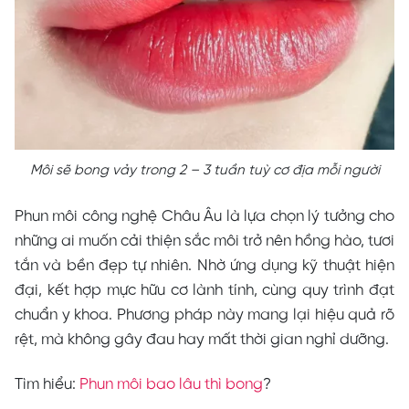
Môi sẽ bong vảy trong 2 – 3 tuần tuỳ cơ địa mỗi người
Phun môi công nghệ Châu Âu là lựa chọn lý tưởng cho
những ai muốn cải thiện sắc môi trở nên hồng hào, tươi
tắn và bền đẹp tự nhiên. Nhờ ứng dụng kỹ thuật hiện
đại, kết hợp mực hữu cơ lành tính, cùng quy trình đạt
chuẩn y khoa. Phương pháp này mang lại hiệu quả rõ
rệt, mà không gây đau hay mất thời gian nghỉ dưỡng.
Tìm hiểu:
Phun môi bao lâu thì bong
?