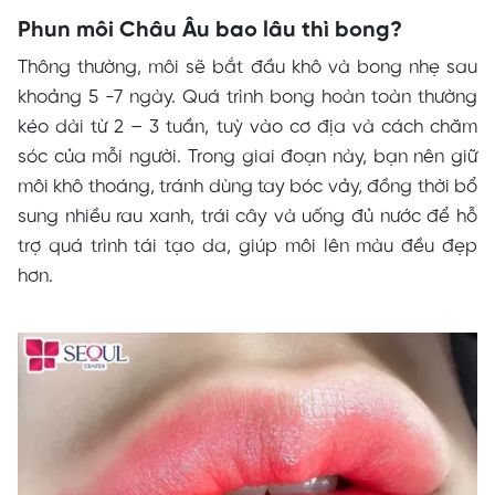
Phun môi Châu Âu bao lâu thì bong?
Thông thường, môi sẽ bắt đầu khô và bong nhẹ sau
khoảng 5 -7 ngày. Quá trình bong hoàn toàn thường
kéo dài từ 2 – 3 tuần, tuỳ vào cơ địa và cách chăm
sóc của mỗi người. Trong giai đoạn này, bạn nên giữ
môi khô thoáng, tránh dùng tay bóc vảy, đồng thời bổ
sung nhiều rau xanh, trái cây và uống đủ nước để hỗ
trợ quá trình tái tạo da, giúp môi lên màu đều đẹp
hơn.