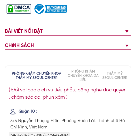
BÀI VIẾT NỔI BẬT
CHÍNH SÁCH
PHÒNG KHÁM
PHÒNG KHÁM CHUYÊN KHOA
THẨM MỸ
CHUYÊN KHOA DA
THẨM MỸ SEOUL CENTER
SEOUL CENTER
LIỄU
( Đối với các dịch vụ tiểu phẫu, công nghệ độc quyền
, chăm sóc da, phun xăm )
Quận 10 :
375 Nguyễn Thượng Hiền, Phường Vườn Lài, Thành phố Hồ
Chí Minh, Việt Nam
GPHĐ Số: 07828/HCM-GPHĐ