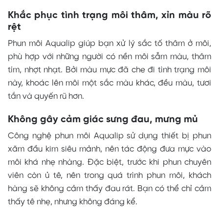
Khắc phục tình trạng môi thâm, xỉn màu rõ
rệt
Phun môi Aqualip giúp bạn xử lý sắc tố thâm ở môi,
phù hợp với những người có nền môi sẫm màu, thâm
tím, nhợt nhạt. Bởi màu mực đã che đi tình trạng môi
này, khoác lên môi một sắc màu khác, đều màu, tươi
tắn và quyến rũ hơn.
Không gây cảm giác sưng đau, mưng mủ
Công nghệ phun môi Aqualip sử dụng thiết bị phun
xăm đầu kim siêu mảnh, nên tác động đưa mực vào
môi khá nhẹ nhàng. Đặc biệt, trước khi phun chuyên
viên còn ủ tê, nên trong quá trình phun môi, khách
hàng sẽ không cảm thấy đau rát. Bạn có thể chỉ cảm
thấy tê nhẹ, nhưng không đáng kể.