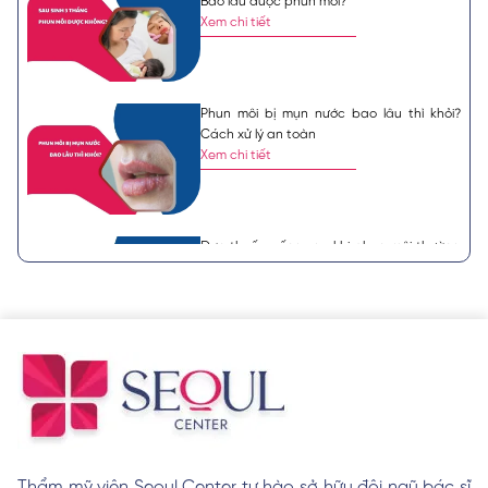
Bao lâu được phun môi?
Xem chi tiết
Phun môi bị mụn nước bao lâu thì khỏi?
Cách xử lý an toàn
Xem chi tiết
Đơn thuốc uống sau khi phun môi thường
được bác sĩ chỉ định
Xem chi tiết
Nên khử thâm môi hay phun môi? Lựa
chọn nào tốt hơn?
Xem chi tiết
Thẩm mỹ viện Seoul Center tự hào sở hữu đội ngũ bác sĩ