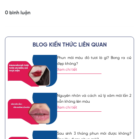
0 bình luận
BLOG KIẾN THỨC LIÊN QUAN
Phun môi màu đỏ tươi là gì? Bong ra có
đẹp không?
Xem chi tiết
Nguyên nhân và cách xử lý xăm môi lần 2
vẫn không lên màu
Xem chi tiết
Sau sinh 3 tháng phun môi được không?