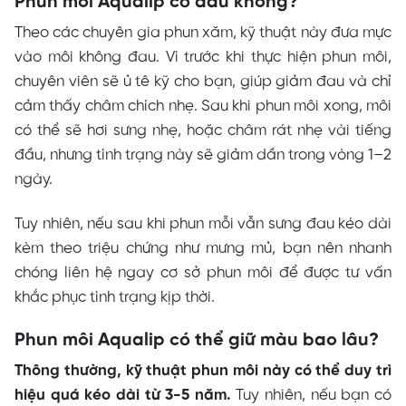
Phun môi Aqualip có đau không?
Theo các chuyên gia phun xăm, kỹ thuật này đưa mực
vào môi không đau. Vì trước khi thực hiện phun môi,
chuyên viên sẽ ủ tê kỹ cho bạn, giúp giảm đau và chỉ
cảm thấy châm chích nhẹ. Sau khi phun môi xong, môi
có thể sẽ hơi sưng nhẹ, hoặc châm rát nhẹ vài tiếng
đầu, nhưng tình trạng này sẽ giảm dần trong vòng 1–2
ngày.
Tuy nhiên, nếu sau khi phun mỗi vẫn sưng đau kéo dài
kèm theo triệu chứng như mưng mủ, bạn nên nhanh
chóng liên hệ ngay cơ sở phun môi để được tư vấn
khắc phục tình trạng kịp thời.
Phun môi Aqualip có thể giữ màu bao lâu?
Thông thường, kỹ thuật phun môi này có thể duy trì
hiệu quá kéo dài từ 3-5 năm.
Tuy nhiên, nếu bạn có