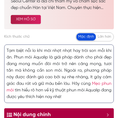
Seoul Center là địa chỉ thẩm mỹ và chăm sóc sắc
đẹp chuẩn Hàn tại Việt Nam. Chuyên thực hiện
các dịch vụ spa làm đẹp, chăm sóc da công nghệ
XEM HỒ SƠ
cao… Được nhiều khách hàng tin tưởng và lựa
chọn cải thiện vẻ đẹp tự nhiên.
Kích thước chữ
Mặc định
Lớn hơn
Tạm biệt nỗi lo khi môi nhợt nhạt hay trôi son mỗi khi
ăn. Phun môi Aqualip là giải pháp dành cho phái đẹp
đang mong muốn đôi môi trở nên căng mọng, tươi
tắn mà không cần son môi. Ngoài ra, phương pháp
này được đánh giá cao bởi sự nhẹ nhàng, ít gây cảm
giác đau rát và giữ màu bền lâu. Hãy cùng
Mẹo phun
môi
tìm hiểu rõ hơn về kỹ thuật phun môi Aqualip đang
được yêu thích hiện nay nhé!
Nội dung chính