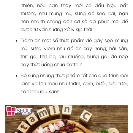
nhiên, nếu bạn thấy môi có dấu hiệu bất
thường như mưng mủ, sưng đỏ kéo dài, bạn
nên nhanh chóng đến cơ sở đã phun môi để
được tư vấn hướng xử lý kịp thời.
Tránh ăn một số thực phẩm dễ gây sẹo, mưng
mủ, sưng viêm như đồ ăn cay nóng, hải sản,
thịt gà, thịt bò, rau muống, trứng gà, đồ nếp
hay thức uống chứa caffein.
Bổ sung những thực phẩm tốt cho quá trình môi
lành và lên màu như thơm, cam, bưởi, sữa tươi,
các loại rau xanh,…