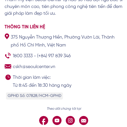
chuyên môn cao, tiên phong công nghệ tiên tiến để đem
Cách trị thâm viền môi đơn giản và hiệu
quả nhanh
giải pháp làm đẹp tối ưu.
Xem chi tiết
THÔNG TIN LIÊN HỆ
375 Nguyễn Thượng Hiền, Phường Vườn Lài, Thành
Cách vệ sinh môi sau khi khử thâm giúp
phố Hồ Chí Minh, Việt Nam
môi nhanh lành
Xem chi tiết
1800 3333
-
(+84) 917 839 346
cskh@seoulcenter.vn
Thời gian làm việc:
Từ 8:45 đến 18:30 hàng ngày
GPHĐ Số: 07828/HCM-GPHĐ
Theo dõi chúng tôi tại