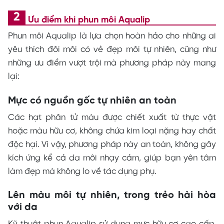
Ưu điểm khi phun môi Aqualip
Phun môi Aqualip là lựa chọn hoàn hảo cho những ai
yêu thích đôi môi có vẻ đẹp môi tự nhiên, cũng như
những ưu điểm vượt trội mà phương pháp này mang
lại:
Mực có nguồn gốc tự nhiên an toàn
Các hạt phân tử màu được chiết xuất từ thực vật
hoặc màu hữu cơ, không chứa kim loại nặng hay chất
độc hại. Vì vậy, phương pháp này an toàn, không gây
kích ứng kể cả da môi nhạy cảm, giúp bạn yên tâm
làm đẹp mà không lo về tác dụng phụ.
Lên màu môi tự nhiên, trong trẻo hài hòa
với da
Kỹ thuật phun Aqualip sử dụng mực hữu cơ cao cấp,