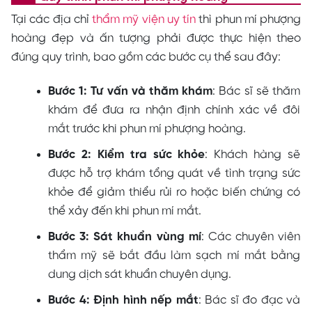
Tại các địa chỉ
thẩm mỹ viện uy tín
thì phun mí phượng
hoàng đẹp và ấn tượng phải được thực hiện theo
đúng quy trình, bao gồm các bước cụ thể sau đây:
Bước 1: Tư vấn và thăm khám
: Bác sĩ sẽ thăm
khám để đưa ra nhận định chính xác về đôi
mắt trước khi phun mí phượng hoàng.
Bước 2: Kiểm tra sức khỏe
: Khách hàng sẽ
được hỗ trợ khám tổng quát về tình trạng sức
khỏe để giảm thiểu rủi ro hoặc biến chứng có
thể xảy đến khi phun mí mắt.
Bước 3: Sát khuẩn vùng mí
: Các chuyên viên
thẩm mỹ sẽ bắt đầu làm sạch mí mắt bằng
dung dịch sát khuẩn chuyên dụng.
Bước 4: Định hình nếp mắt
: Bác sĩ đo đạc và