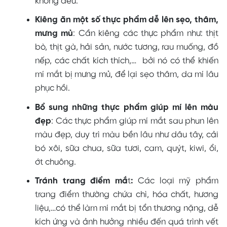
không đều.
Kiêng ăn một số thực phẩm dễ lên sẹo, thâm,
mưng mủ
: Cần kiêng các thực phẩm như: thịt
bò, thịt gà, hải sản, nước tương, rau muống, đồ
nếp, các chất kích thích,… bởi nó có thể khiến
mí mắt bị mưng mủ, để lại sẹo thâm, da mí lâu
phục hồi.
Bổ sung những thực phẩm giúp mí lên màu
đẹp
: Các thực phẩm giúp mí mắt sau phun lên
màu đẹp, duy trì màu bền lâu như dâu tây, cải
bó xôi, sữa chua, sữa tươi, cam, quýt, kiwi, ổi,
ớt chuông.
Tránh trang điểm mắ
t
:
Các loại mỹ phẩm
trang điểm thường chứa chì, hóa chất, hương
liệu,…có thể làm mí mắt bị tổn thương nặng, dễ
kích ứng và ảnh hưởng nhiều đến quá trình vết