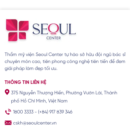
8 kiểu phun mí mắt đẹp phù hợp xu hướng
năm 2026
Xem chi tiết
Bật mí 9 cách xóa hình xăm dán tạm thời
Thẩm mỹ viện Seoul Center tự hào sở hữu đội ngũ bác sĩ
“cực đơn giản” tại nhà
chuyên môn cao, tiên phong công nghệ tiên tiến để đem
Xem chi tiết
giải pháp làm đẹp tối ưu.
THÔNG TIN LIÊN HỆ
Phun mí ombre là gì? Ưu điểm nổi bật và ai
375 Nguyễn Thượng Hiền, Phường Vườn Lài, Thành
nên thực hiện?
Xem chi tiết
phố Hồ Chí Minh, Việt Nam
1800 3333
-
(+84) 917 839 346
cskh@seoulcenter.vn