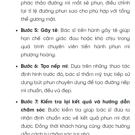
phác thảo đường mí mắt sẽ phun, điều chỉnh
lại tỉ lệ đường phun sao cho phù hợp với tổng
thể gương mặt.
Bước 5: Gây tê
: Bác sĩ tiến hành gây tê giúp
hạn chế cảm giác đau hoặc khó chịu trong
quá trình chuyên viên tiến hành phun mí
phượng hoàng.
Bước 6: Tạo nếp mí
: Dựa trên những thao tác
định hình trước đó, bác sĩ thẩm mỹ trực tiếp sử
dụng bút phun chuyên dụng để tạo đường nếp
mí chuẩn, đều và đẹp.
Bước 7: Kiểm tra lại kết quả và hướng dẫn
chăm sóc
: Bước kiểm tra giúp bác sĩ đưa ra
nhận định chuẩn xác về kết quả phun mí đạt
được. Đồng thời khách hàng cũng được hướng
dẫn cách tự chăm sóc tại nhà.