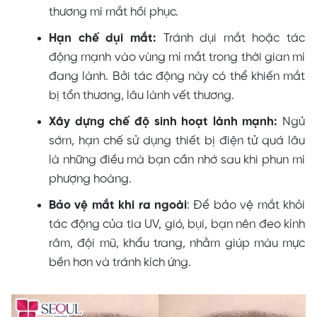
thương mí mắt hồi phục.
Hạn chế dụi mắt:
Tránh dụi mắt hoặc tác
động mạnh vào vùng mí mắt trong thời gian mí
đang lành. Bởi tác động này có thể khiến mắt
bị tổn thương, lâu lành vết thương.
Xây dựng chế độ sinh hoạt lành mạnh:
Ngủ
sớm, hạn chế sử dụng thiết bị điện tử quá lâu
là những điều mà bạn cần nhớ sau khi phun mí
phượng hoàng.
Bảo vệ mắt khi ra ngoài
: Để bảo vệ mắt khỏi
tác động của tia UV, gió, bụi, bạn nên đeo kính
râm, đội mũ, khẩu trang, nhằm giúp màu mực
bền hơn và tránh kích ứng.