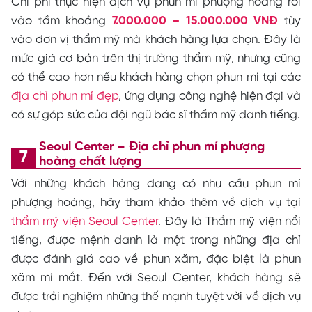
Chi phí thực hiện dịch vụ phun mí phượng hoàng rơi
vào tầm khoảng
7.000.000 – 15.000.000 VNĐ
tùy
vào đơn vị thẩm mỹ mà khách hàng lựa chọn. Đây là
mức giá cơ bản trên thị trường thẩm mỹ, nhưng cũng
có thể cao hơn nếu khách hàng chọn phun mí tại các
địa chỉ phun mí đẹp
, ứng dụng công nghệ hiện đại và
có sự góp sức của đội ngũ bác sĩ thẩm mỹ danh tiếng.
Seoul Center – Địa chỉ phun mí phượng
hoàng chất lượng
Với những khách hàng đang có nhu cầu phun mí
phượng hoàng, hãy tham khảo thêm về dịch vụ tại
thẩm mỹ viện Seoul Center
. Đây là Thẩm mỹ viện nổi
tiếng, được mệnh danh là một trong những địa chỉ
được đánh giá cao về phun xăm, đặc biệt là phun
xăm mí mắt. Đến với Seoul Center, khách hàng sẽ
được trải nghiệm những thế mạnh tuyệt vời về dịch vụ