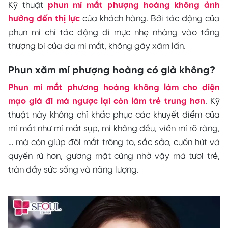
Kỹ thuật
phun mí mắt phượng hoàng không ảnh
hưởng đến thị lực
của khách hàng. Bởi tác động của
phun mí chỉ tác động đi mực nhẹ nhàng vào tầng
thượng bì của da mí mắt, không gây xâm lấn.
Phun xăm mí phượng hoàng có già không?
Phun mí mắt phương hoàng không làm cho diện
mạo già đi mà ngược lại còn làm trẻ trung hơn
. Kỹ
thuật này không chỉ khắc phục các khuyết điểm của
mí mắt như mí mắt sụp, mí không đều, viền mí rõ ràng,
… mà còn giúp đôi mắt trông to, sắc sảo, cuốn hút và
quyến rũ hơn, gương mặt cũng nhờ vậy mà tươi trẻ,
tràn đầy sức sống và năng lượng.