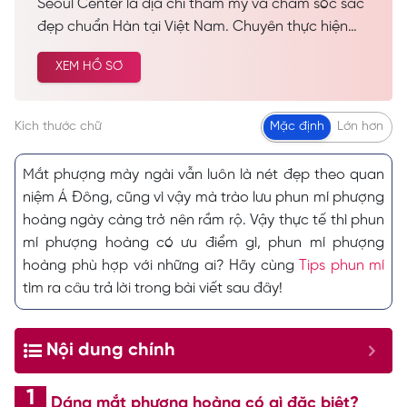
Seoul Center là địa chỉ thẩm mỹ và chăm sóc sắc
đẹp chuẩn Hàn tại Việt Nam. Chuyên thực hiện
các dịch vụ spa làm đẹp, chăm sóc da công nghệ
XEM HỒ SƠ
cao… Được nhiều khách hàng tin tưởng và lựa
chọn cải thiện vẻ đẹp tự nhiên.
Kích thước chữ
Mặc định
Lớn hơn
Mắt phượng mày ngài vẫn luôn là nét đẹp theo quan
niệm Á Đông, cũng vì vậy mà trào lưu phun mí phượng
hoàng ngày càng trở nên rầm rộ. Vậy thực tế thì phun
mí phượng hoàng có ưu điểm gì, phun mí phượng
hoàng phù hợp với những ai? Hãy cùng
Tips phun mí
tìm ra câu trả lời trong bài viết sau đây!
Nội dung chính
Dáng mắt phượng hoàng có gì đặc biệt?