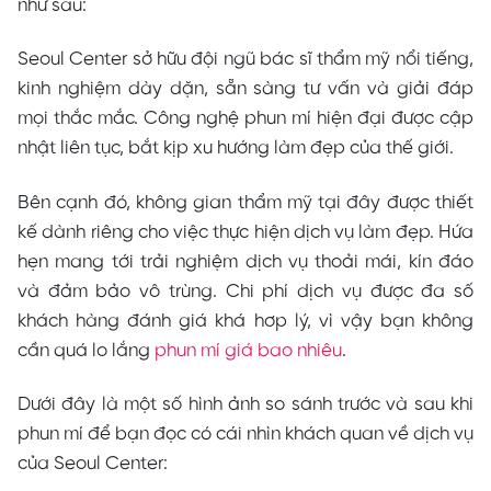
như sau:
Seoul Center sở hữu đội ngũ bác sĩ thẩm mỹ nổi tiếng,
kinh nghiệm dày dặn, sẵn sàng tư vấn và giải đáp
mọi thắc mắc. Công nghệ phun mí hiện đại được cập
nhật liên tục, bắt kịp xu hướng làm đẹp của thế giới.
Bên cạnh đó, không gian thẩm mỹ tại đây được thiết
kế dành riêng cho việc thực hiện dịch vụ làm đẹp. Hứa
hẹn mang tới trải nghiệm dịch vụ thoải mái, kín đáo
và đảm bảo vô trùng. Chi phí dịch vụ được đa số
khách hàng đánh giá khá hơp lý, vì vậy bạn không
cần quá lo lắng
phun mí giá bao nhiêu
.
Dưới đây là một số hình ảnh so sánh trước và sau khi
phun mí để bạn đọc có cái nhìn khách quan về dịch vụ
của Seoul Center: