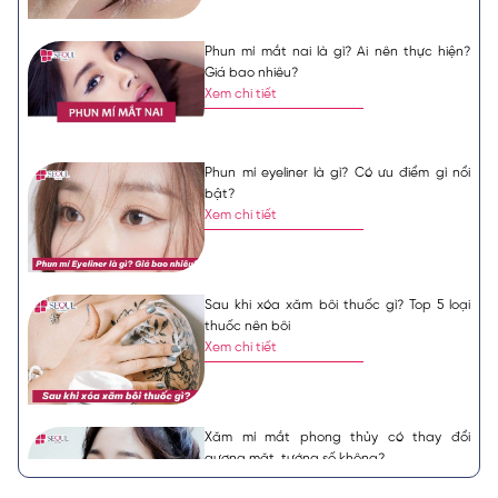
Phun mí mắt nai là gì? Ai nên thực hiện?
Giá bao nhiêu?
Xem chi tiết
Phun mí eyeliner là gì? Có ưu điểm gì nổi
bật?
Xem chi tiết
Sau khi xóa xăm bôi thuốc gì? Top 5 loại
thuốc nên bôi
Xem chi tiết
Xăm mí mắt phong thủy có thay đổi
gương mặt, tướng số không?
Xem chi tiết