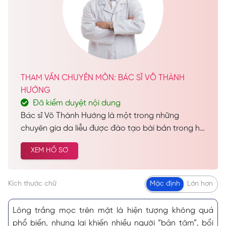
THAM VẤN CHUYÊN MÔN: BÁC SĨ VÕ THÀNH
HƯỚNG
Đã kiểm duyệt nội dung
Bác sĩ Võ Thành Hướng là một trong những
chuyên gia da liễu được đào tạo bài bản trong hệ
thống giáo dục chính quy, tốt nghiệp Bác sĩ Đa
XEM HỒ SƠ
Khoa và sở hữu hàng loạt chứng chỉ chuyên môn
uy tín. Với nền tảng kiến thức “đồ sộ” cùng sự nỗ
lực không ngừng, bác sĩ đã tích lũy được nhiều
Kích thước chữ
Mặc định
Lớn hơn
năm kinh nghiệm quý báu trong lĩnh vực da liễu.
Lông trắng mọc trên mặt là hiện tượng không quá
phổ biến, nhưng lại khiến nhiều người “bận tâm”, bổi