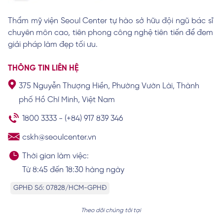
Thẩm mỹ viện Seoul Center tự hào sở hữu đội ngũ bác sĩ
chuyên môn cao, tiên phong công nghệ tiên tiến để đem
Tại sao lông tay màu trắng xuất hiện? Có
ý nghĩa gì?
giải pháp làm đẹp tối ưu.
Xem chi tiết
THÔNG TIN LIÊN HỆ
375 Nguyễn Thượng Hiền, Phường Vườn Lài, Thành
Lông mọc ở tai điềm báo tốt hay xấu? Về
phố Hồ Chí Minh, Việt Nam
vận mệnh và tiền tài
Xem chi tiết
1800 3333
-
(+84) 917 839 346
cskh@seoulcenter.vn
Thời gian làm việc:
Từ 8:45 đến 18:30 hàng ngày
GPHĐ Số: 07828/HCM-GPHĐ
Theo dõi chúng tôi tại