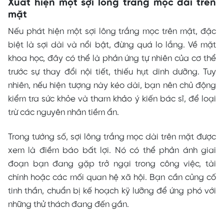
Xuất hiện một sợi lông trắng mọc dài trên
mặt
Nếu phát hiện một sợi lông trắng mọc trên mặt, đặc
biệt là sợi dài và nổi bật, đừng quá lo lắng. Về mặt
khoa học, đây có thể là phản ứng tự nhiên của cơ thể
trước sự thay đổi nội tiết, thiếu hụt dinh dưỡng. Tuy
nhiên, nếu hiện tượng này kéo dài, bạn nên chủ động
kiểm tra sức khỏe và tham khảo ý kiến bác sĩ, để loại
trừ các nguyên nhân tiềm ẩn.
Trong tướng số, sợi lông trắng mọc dài trên mặt được
xem là điềm báo bất lợi. Nó có thể phản ánh giai
đoạn bạn đang gặp trở ngại trong công việc, tài
chính hoặc các mối quan hệ xã hội. Bạn cần củng cố
tinh thần, chuẩn bị kế hoạch kỹ lưỡng để ứng phó với
những thử thách đang đến gần.