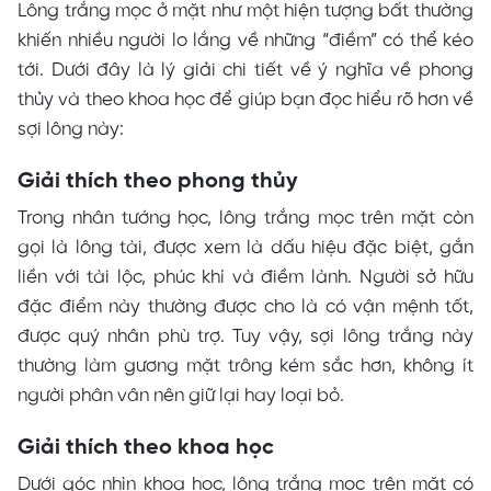
Lông trắng mọc ở mặt như một hiện tượng bất thường
khiến nhiều người lo lắng về những “điềm” có thể kéo
tới. Dưới đây là lý giải chi tiết về ý nghĩa về phong
thủy và theo khoa học để giúp bạn đọc hiểu rõ hơn về
sợi lông này:
Giải thích theo phong thủy
Trong nhân tướng học, lông trắng mọc trên mặt còn
gọi là lông tài, được xem là dấu hiệu đặc biệt, gắn
liền với tài lộc, phúc khí và điềm lành. Người sở hữu
đặc điểm này thường được cho là có vận mệnh tốt,
được quý nhân phù trợ. Tuy vậy, sợi lông trắng này
thường làm gương mặt trông kém sắc hơn, không ít
người phân vân nên giữ lại hay loại bỏ.
Giải thích theo khoa học
Dưới góc nhìn khoa học, lông trắng mọc trên mặt có