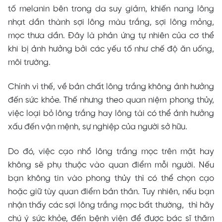
tố melanin bên trong da suy giảm, khiến nang lông
nhạt dần thành sợi lông màu trắng, sợi lông mỏng,
mọc thưa dần. Đây là phản ứng tự nhiên của cơ thể
khi bị ảnh hưởng bởi các yếu tố như chế độ ăn uống,
môi trường.
Chính vì thế, về bản chất lông trắng không ảnh hưởng
đến sức khỏe. Thế nhưng theo quan niệm phong thủy,
việc loại bỏ lông trắng hay lông tài có thể ảnh hưởng
xấu đến vận mệnh, sự nghiệp của người sở hữu.
Do đó, việc cạo nhổ lông trắng mọc trên mặt hay
không sẽ phụ thuộc vào quan điểm mỗi người. Nếu
bạn không tin vào phong thủy thì có thể chọn cạo
hoặc giữ tùy quan điểm bản thân. Tuy nhiên, nếu bạn
nhận thấy các sợi lông trắng mọc bất thường, thì hãy
chú ý sức khỏe, đến bệnh viện để được bác sĩ thăm