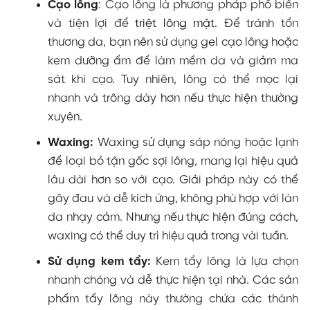
Cạo lông
:
Cạo lông là phương pháp phổ biến
và tiện lợi để
triệt lông mặt
. Để tránh tổn
thương da, bạn nên sử dụng gel cạo lông hoặc
kem dưỡng ẩm để làm mềm da và giảm ma
sát khi cạo. Tuy nhiên, lông có thể mọc lại
nhanh và trông dày hơn nếu thực hiện thường
xuyên.
Waxing:
Waxing sử dụng sáp nóng hoặc lạnh
để loại bỏ tận gốc sợi lông, mang lại hiệu quả
lâu dài hơn so với cạo. Giải pháp này có thể
gây đau và dễ kích ứng, không phù hợp với làn
da nhạy cảm. Nhưng nếu thực hiện đúng cách,
waxing có thể duy trì hiệu quả trong vài tuần.
Sử dụng kem tẩy:
Kem tẩy lông là lựa chọn
nhanh chóng và dễ thực hiện tại nhà. Các sản
phẩm tẩy lông này thường chứa các thành