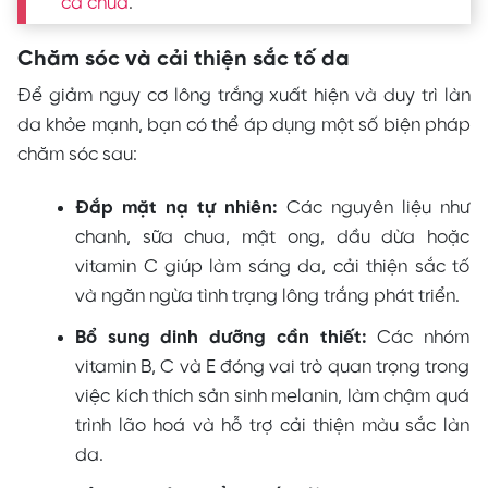
cà chua
.
Chăm sóc và cải thiện sắc tố da
Để giảm nguy cơ lông trắng xuất hiện và duy trì làn
da khỏe mạnh, bạn có thể áp dụng một số biện pháp
chăm sóc sau:
Đắp mặt nạ tự nhiên:
Các nguyên liệu như
chanh, sữa chua, mật ong, dầu dừa hoặc
vitamin C giúp làm sáng da, cải thiện sắc tố
và ngăn ngừa tình trạng lông trắng phát triển.
Bổ sung dinh dưỡng cần thiết:
Các nhóm
vitamin B, C và E đóng vai trò quan trọng trong
việc kích thích sản sinh melanin, làm chậm quá
trình lão hoá và hỗ trợ cải thiện màu sắc làn
da.