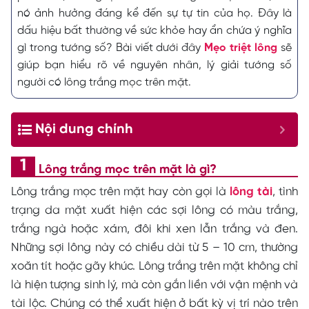
nó ảnh hưởng đáng kể đến sự tự tin của họ. Đây là
dấu hiệu bất thường về sức khỏe hay ẩn chứa ý nghĩa
gì trong tướng số? Bài viết dưới đây
Mẹo triệt lông
sẽ
giúp bạn hiểu rõ về nguyên nhân, lý giải tướng số
người có lông trắng mọc trên mặt.
Nội dung chính
Lông trắng mọc trên mặt là gì?
Lông trắng mọc trên mặt hay còn gọi là
lông tài
, tình
trạng da mặt xuất hiện các sợi lông có màu trắng,
trắng ngà hoặc xám, đôi khi xen lẫn trắng và đen.
Những sợi lông này có chiều dài từ 5 – 10 cm, thường
xoăn tít hoặc gãy khúc. Lông trắng trên mặt không chỉ
là hiện tượng sinh lý, mà còn gắn liền với vận mệnh và
tài lộc. Chúng có thể xuất hiện ở bất kỳ vị trí nào trên