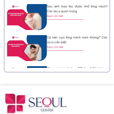
Sau sinh bao lâu được nhổ lông nách?
Các lưu ý quan trọng
Xem chi tiết
Có nên cạo lông nách nam không? Các
rủi ro cần biết
Xem chi tiết
Công nghệ triệt lông DPL là gì? Có thật sự
hiệu quả?
Xem chi tiết
Sau khi triệt lông nách có được nhổ
không? Lưu ý cần biết
Xem chi tiết