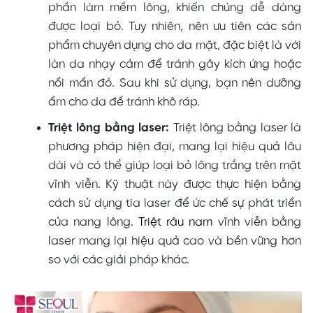
phần làm mềm lông, khiến chúng dễ dàng
được loại bỏ. Tuy nhiên, nên ưu tiên các sản
phẩm chuyên dụng cho da mặt, đặc biệt là với
làn da nhạy cảm để tránh gây kích ứng hoặc
nổi mẩn đỏ. Sau khi sử dụng, bạn nên dưỡng
ẩm cho da để tránh khô ráp.
Triệt lông bằng laser:
Triệt lông bằng laser là
phương pháp hiện đại, mang lại hiệu quả lâu
dài và có thể giúp loại bỏ lông trắng trên mặt
vĩnh viễn. Kỹ thuật này được thực hiện bằng
cách sử dụng tia laser để ức chế sự phát triển
của nang lông.
Triệt râu nam
vĩnh viễn bằng
laser mang lại hiệu quả cao và bền vững hơn
so với các giải pháp khác.