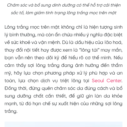
Chăm sóc và bổ sung dinh dưỡng có thể hỗ trợ cải thiện
sắc tố, làm giảm tình trạng lông trắng mọc trên mặt
Lông trắng mọc trên mặt không chỉ là hiện tượng sinh
lý bình thường, mà còn ẩn chứa nhiều ý nghĩa đặc biệt
về sức khoẻ và vận mệnh. Dù là dấu hiệu của lão hoá,
thay đổi nội tiết hay được xem là “lông tài” may mắn,
bạn vẫn nên theo dõi kỹ để hiểu rõ cơ thể mình. Nếu
cảm thấy sợi lông trắng đang ảnh hưởng đến thẩm
mỹ, hãy lựa chọn phương pháp xử lý phù hợp và an
toàn, lựa chọn dịch vụ triệt lông tại
Seoul Center
.
Đồng thời, đừng quên chăm sóc da đúng cách và bổ
sung dưỡng chất cần thiết, để giữ gìn làn da khỏe
mạnh, từ đó hạn chế sự xuất hiện của những sợi lông
trắng.