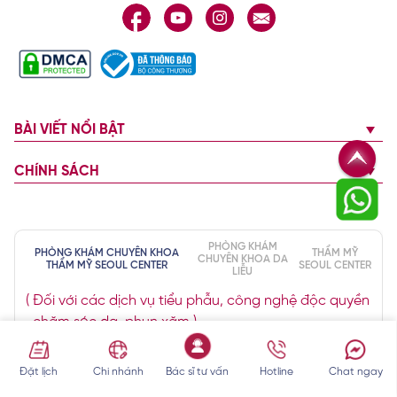
BÀI VIẾT NỔI BẬT
CHÍNH SÁCH
PHÒNG KHÁM
PHÒNG KHÁM CHUYÊN KHOA
THẨM MỸ
CHUYÊN KHOA DA
THẨM MỸ SEOUL CENTER
SEOUL CENTER
LIỄU
( Đối với các dịch vụ tiểu phẫu, công nghệ độc quyền
, chăm sóc da, phun xăm )
Quận 10 :
Đặt lịch
Chi nhánh
Bác sĩ tư vấn
Hotline
Chat ngay
375 Nguyễn Thượng Hiền, Phường Vườn Lài, Thành phố Hồ