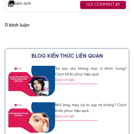
Kèm ảnh
GỬI COMMENT
0 bình luận
BLOG KIẾN THỨC LIÊN QUAN
Tại sao râu không mọc ở nhân trung?
Cách khắc phục hiệu quả
Xem chi tiết
Nhổ lông mày có bị sụp mí không? Cách
khắc phục hiệu quả
Xem chi tiết