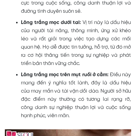
cực trong cuộc sống, công danh thuận lợi và
đường tình duyên suôn sẻ.
Lông trắng mọc dưới tai:
Vị trí này là dấu hiệu
của người tài năng, thông minh, ứng xử khéo
léo và rất giỏi trong việc tạo dựng các mối
quan hệ. Họ dễ được tin tưởng, hỗ trợ, từ đó mở
ra cơ hội thăng tiến trong sự nghiệp và phát
triển bản thân vững chắc.
Lông trắng mọc trên mụt ruồi ở cằm:
Điều này
mang đến ý nghĩa tốt lành, đây là dấu hiệu
của may mắn và tài vận dồi dào. Người sở hữu
đặc điểm này thường có tương lai rạng rỡ,
công danh sự nghiệp thuận lợi và cuộc sống
hạnh phúc, viên mãn.