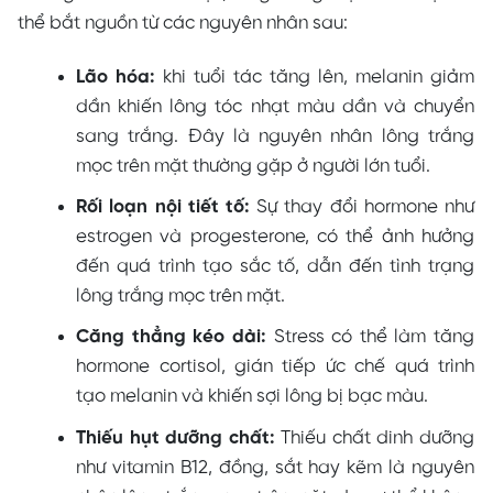
thể bắt nguồn từ các nguyên nhân sau:
Lão hóa:
khi tuổi tác tăng lên, melanin giảm
dần khiến lông tóc nhạt màu dần và chuyển
sang trắng. Đây là nguyên nhân lông trắng
mọc trên mặt thường gặp ở người lớn tuổi.
Rối loạn nội tiết tố:
Sự thay đổi hormone như
estrogen và progesterone, có thể ảnh hưởng
đến quá trình tạo sắc tố, dẫn đến tình trạng
lông trắng mọc trên mặt.
Căng thẳng kéo dài:
Stress có thể làm tăng
hormone cortisol, gián tiếp ức chế quá trình
tạo melanin và khiến sợi lông bị bạc màu.
Thiếu hụt dưỡng chất:
Thiếu chất dinh dưỡng
như vitamin B12, đồng, sắt hay kẽm là nguyên