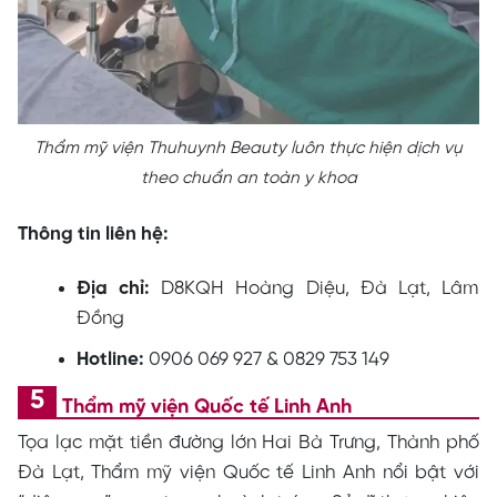
Thẩm mỹ viện Thuhuynh Beauty luôn thực hiện dịch vụ
theo chuẩn an toàn y khoa
Thông tin liên hệ:
Địa chỉ:
D8KQH Hoàng Diệu, Đà Lạt, Lâm
Đồng
Hotline:
0906 069 927 & 0829 753 149
Thẩm mỹ viện Quốc tế Linh Anh
Tọa lạc mặt tiền đường lớn Hai Bà Trưng, Thành phố
Đà Lạt, Thẩm mỹ viện Quốc tế Linh Anh nổi bật với