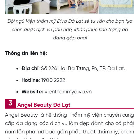
Đội ngũ Viện thẩm mỹ Diva Đà Lạt sẽ tư vấn cho bạn lựa
chọn được dịch vụ phù hợp, khắc phục tình trạng da
đang gặp phải
Thông tin liên hệ:
Địa chỉ
: Số 224 Hai Bà Trưng, P6, TP. Đà Lạt.
Hotline
: 1900 2222
Website:
vienthammydiva.vn
Angel Beauty Đà Lạt
Angel Beauty là hệ thống Thẩm mỹ viện chuyên cung
cấp đa dạng các dịch vụ làm đẹp dành cho cả phái
nam lẫn phái nữ bao gồm phẫu thuật thẩm mỹ, chăm