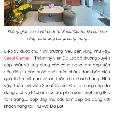
Không gian cơ sở vật chất tại Seoul Center Đà Lạt khá
rộng rãi, khang sang, sang trọng
Để xây được chữ “Tín” thương hiệu bền vững như vậy,
Seoul Center
– Thẩm mỹ viện Đà Lạt đã thường xuyên
cập nhật và ứng dụng các công nghệ làm đẹp tiên
tiến đến từ các nước phát triển nhằm đảm bảo hiệu
quả thẩm mỹ cao và an toàn cho khách hàng. Nhờ
vậy, Thẩm mỹ viện Seoul Center Đà Lạt cung cấp đa
dạng dịch vụ từ chăm sóc da, phun xăm, triệt lông IPL,
tắm trắng,… đáp ứng nhu cầu làm đẹp đa dạng với
khách hàng tại khu vực Đà Lạt.