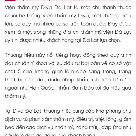
Viện thẩm mỹ Diva Đà Lạt là một chi nhánh thuộc
chuỗi hệ thống Viện Thẩm mỹ Diva, một thương hiệu
lớn, có quy mô nhiều cơ sở trên toàn quốc. Đây được
xem là một trong những địa chỉ thẩm mỹ viện Đà Lạt
uy tín, được nhiều khách hàng tại Đà Lạt lựa chọn.
Thương hiệu này nổi tiếng hoạt động theo quy trình
đạt chuẩn Y khoa với sự đầu tư bài bản về cơ sở vật
chất 5 sao, không gian làm đẹp sang trọng, trang
thiết bị hiện đại, được nhập khẩu trực tiếp từ nước
ngoài như Hàn Quốc,…nhằm đảm bảo tối đa hiệu quả
thẩm mỹ.
Tại Diva Đà Lạt, thương hiệu cung cấp khá phong phú
dịch vụ từ phun xăm thẩm mỹ, điều trị, triệt lông, giảm
béo đến các dịch vụ nhấn mí, nâng mũi,…đáp ứng nhu
cầu làm đẹp đa dạng của khách hàng.