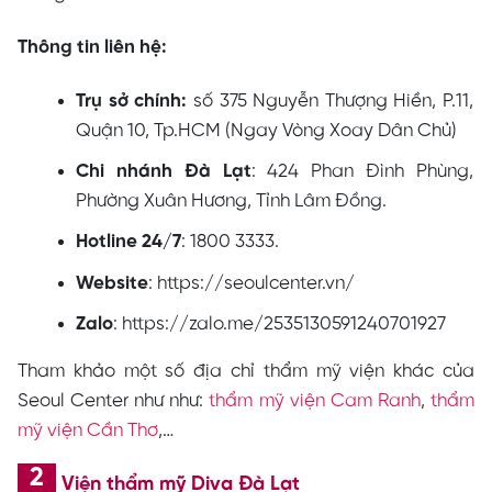
Thông tin liên hệ:
Trụ sở chính:
số 375 Nguyễn Thượng Hiền, P.11,
Quận 10, Tp.HCM (Ngay Vòng Xoay Dân Chủ)
Chi nhánh Đà Lạt
:
424 Phan Đình Phùng,
Phường Xuân Hương, Tỉnh Lâm Đồng.
Hotline 24/7
: 1800 3333.
Website
: https://seoulcenter.vn/
Zalo
: https://zalo.me/2535130591240701927
Tham khảo một số địa chỉ thẩm mỹ viện khác của
Seoul Center như như:
thẩm mỹ viện Cam Ranh
,
thẩm
mỹ viện Cần Thơ
,…
Viện thẩm mỹ Diva Đà Lạt