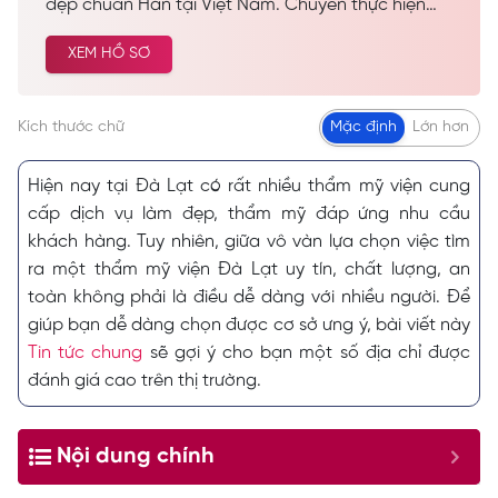
đẹp chuẩn Hàn tại Việt Nam. Chuyên thực hiện
các dịch vụ spa làm đẹp, chăm sóc da công nghệ
XEM HỒ SƠ
cao… Được nhiều khách hàng tin tưởng và lựa
chọn cải thiện vẻ đẹp tự nhiên.
Kích thước chữ
Mặc định
Lớn hơn
Hiện nay tại Đà Lạt có rất nhiều thẩm mỹ viện cung
cấp dịch vụ làm đẹp, thẩm mỹ đáp ứng nhu cầu
khách hàng. Tuy nhiên, giữa vô vàn lựa chọn việc tìm
ra một thẩm mỹ viện Đà Lạt uy tín, chất lượng, an
toàn không phải là điều dễ dàng với nhiều người. Để
giúp bạn dễ dàng chọn được cơ sở ưng ý, bài viết này
Tin tức chung
sẽ gợi ý cho bạn một số địa chỉ được
đánh giá cao trên thị trường.
Nội dung chính