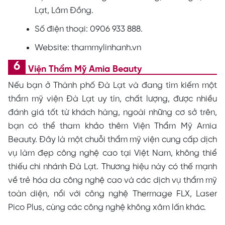
Lạt, Lâm Đồng.
Số điện thoại: 0906 933 888.
Website: thammylinhanh.vn
Viện Thẩm Mỹ Amia Beauty
Nếu bạn ở Thành phố Đà Lạt và đang tìm kiếm một
thẩm mỹ viện Đà Lạt uy tín, chất lượng, được nhiều
đánh giá tốt từ khách hàng, ngoài những cơ sở trên,
bạn có thể tham khảo thêm Viện Thẩm Mỹ Amia
Beauty. Đây là một chuỗi thẩm mỹ viện cung cấp dịch
vụ làm đẹp công nghệ cao tại Việt Nam, không thiể
thiếu chi nhánh Đà Lạt. Thương hiệu này có thế mạnh
về trẻ hóa da công nghệ cao và các dịch vụ thẩm mỹ
toàn diện, nổi với công nghệ Thermage FLX, Laser
Pico Plus, cùng các công nghệ không xâm lấn khác.