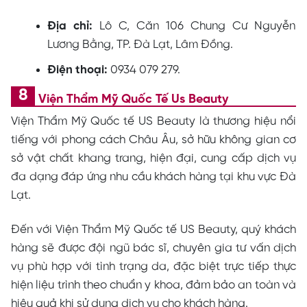
Địa chỉ:
Lô C, Căn 106 Chung Cư Nguyễn
Lương Bằng, TP. Đà Lạt, Lâm Đồng.
Điện thoại:
0934 079 279.
Viện Thẩm Mỹ Quốc Tế Us Beauty
Viện Thẩm Mỹ Quốc tế US Beauty là thương hiệu nổi
tiếng với phong cách Châu Âu, sở hữu không gian cơ
sở vật chất khang trang, hiện đại, cung cấp dịch vụ
đa dạng đáp ứng nhu cầu khách hàng tại khu vực Đà
Lạt.
Đến với Viện Thẩm Mỹ Quốc tế US Beauty, quý khách
hàng sẽ được đội ngũ bác sĩ, chuyên gia tư vấn dịch
vụ phù hợp với tình trạng da, đặc biệt trực tiếp thực
hiện liệu trình theo chuẩn y khoa, đảm bảo an toàn và
hiệu quả khi sử dụng dịch vụ cho khách hàng.