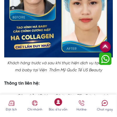
Khách hàng trước và sau khi thực hiện dịch vụ tạo hình
má baby tại Viện Thẩm Mỹ Quốc Tế US Beauty
Thông tin liên hệ:
Địa chỉ
: A7 Mạc Đĩnh Chi, TP. Đà Lạt, Lâm
Đồng
Đặt lịch
Chi nhánh
Bác sĩ tư vấn
Hotline
Chat ngay
Điện thoại:
0853 825 999 & 0862 453 889.