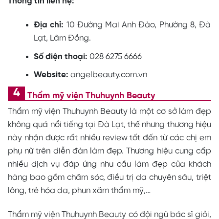
Thông tin liên hệ:
Địa chỉ:
10 Đường Mai Anh Đào, Phường 8, Đà
Lạt, Lâm Đồng.
Số điện thoại:
028 6275 6666
Website:
angelbeauty.com.vn
Thẩm mỹ viện Thuhuynh Beauty
Thẩm mỹ viện Thuhuynh Beauty là một cơ sở làm đẹp
không quá nổi tiếng tại Đà Lạt, thế nhưng thương hiệu
này nhận được rất nhiều review tốt đến từ các chị em
phụ nữ trên diễn đàn làm đẹp. Thương hiệu cung cấp
nhiều dịch vụ đáp ứng nhu cầu làm đẹp của khách
hàng bao gồm chăm sóc, điều trị da chuyên sâu, triệt
lông, trẻ hóa da, phun xăm thẩm mỹ,…
Thẩm mỹ viện Thuhuynh Beauty có đội ngũ bác sĩ giỏi,