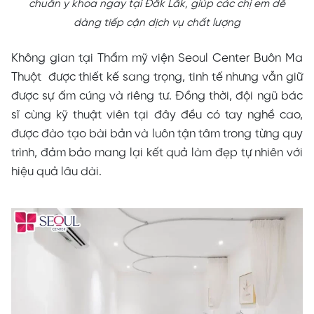
chuẩn y khoa ngay tại Đắk Lắk, giúp các chị em dễ
dàng tiếp cận dịch vụ chất lượng
Không gian tại Thẩm mỹ viện Seoul Center Buôn Ma
Thuột được thiết kế sang trọng, tinh tế nhưng vẫn giữ
được sự ấm cúng và riêng tư. Đồng thời, đội ngũ bác
sĩ cùng kỹ thuật viên tại đây đều có tay nghề cao,
được đào tạo bài bản và luôn tận tâm trong từng quy
trình, đảm bảo mang lại kết quả làm đẹp tự nhiên với
hiệu quả lâu dài.