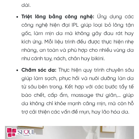
dài.
Triệt lông bằng công nghệ:
Ứng dụng các
công nghệ hiện đại IPL giúp loại bỏ lông tận
gốc, làm mịn da mà không gây đau rát hay
kích ứng. Mỗi liệu trình đều được thực hiện nhẹ
nhàng, an toàn và phù hợp cho nhiều vùng da
như cánh tay, nách, chân hay bikini.
Chăm sóc da:
Thực hiện quy trình chuyên sâu
giúp làm sạch, phục hồi và nuôi dưỡng làn da
từ sâu bên trong. Kết hợp với các bước tẩy tế
bào chết, cấp ẩm, massage thư giãn,… giúp
da không chỉ khỏe mạnh căng mịn, mà còn hỗ
trợ cải thiện các vấn đề mụn, hay lão hóa da.