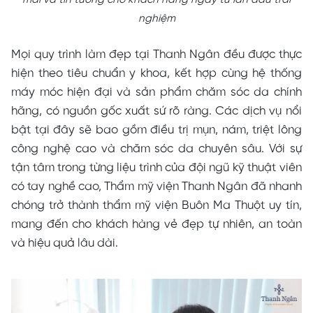
mái và tin tưởng cho khách hàng ngay từ lần đầu trải
nghiệm
Mọi quy trình làm đẹp tại Thanh Ngân đều được thực
hiện theo tiêu chuẩn y khoa, kết hợp cùng hệ thống
máy móc hiện đại và sản phẩm chăm sóc da chính
hãng, có nguồn gốc xuất sứ rõ ràng. Các dịch vụ nổi
bật tại đây sẽ bao gồm điều trị mụn, nám, triệt lông
công nghệ cao và chăm sóc da chuyên sâu. Với sự
tận tâm trong từng liệu trình của đội ngũ kỹ thuật viên
có tay nghề cao, Thẩm mỹ viện Thanh Ngân đã nhanh
chóng trở thành thẩm mỹ viện Buôn Ma Thuột uy tín,
mang đến cho khách hàng vẻ đẹp tự nhiên, an toàn
và hiệu quả lâu dài.