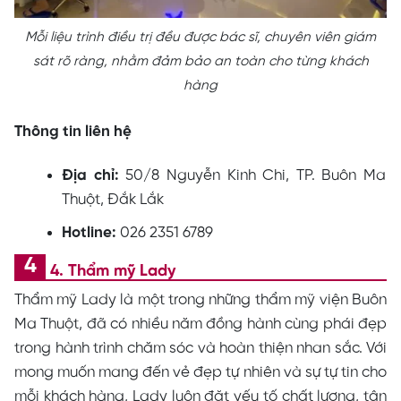
Mỗi liệu trình điều trị đều được bác sĩ, chuyên viên giám
sát rõ ràng, nhằm đảm bảo an toàn cho từng khách
hàng
Thông tin liên hệ
Đ
ịa chỉ:
50/8 Nguyễn Kinh Chi, TP. Buôn Ma
Thuột, Đắk Lắk
Hotline:
026 2351 6789
4. Thẩm mỹ Lady
Thẩm mỹ Lady là một trong những thẩm mỹ viện Buôn
Ma Thuột, đã có nhiều năm đồng hành cùng phái đẹp
trong hành trình chăm sóc và hoàn thiện nhan sắc. Với
mong muốn mang đến vẻ đẹp tự nhiên và sự tự tin cho
mỗi khách hàng, Lady luôn đặt yếu tố chất lượng, tận