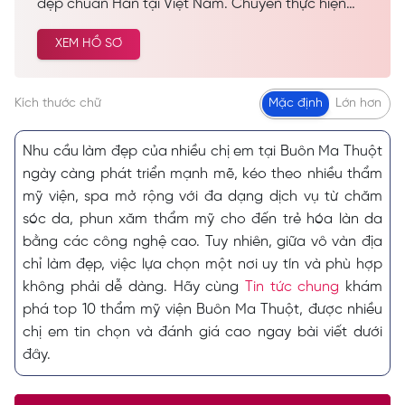
đẹp chuẩn Hàn tại Việt Nam. Chuyên thực hiện
các dịch vụ spa làm đẹp, chăm sóc da công nghệ
XEM HỒ SƠ
cao… Được nhiều khách hàng tin tưởng và lựa
chọn cải thiện vẻ đẹp tự nhiên.
Kích thước chữ
Mặc định
Lớn hơn
Nhu cầu làm đẹp của nhiều chị em tại Buôn Ma Thuột
ngày càng phát triển mạnh mẽ, kéo theo nhiều thẩm
mỹ viện, spa mở rộng với đa dạng dịch vụ từ chăm
sóc da, phun xăm thẩm mỹ cho đến trẻ hóa làn da
bằng các công nghệ cao. Tuy nhiên, giữa vô vàn địa
chỉ làm đẹp, việc lựa chọn một nơi uy tín và phù hợp
không phải dễ dàng. Hãy cùng
Tin tức chung
khám
phá top 10 thẩm mỹ viện Buôn Ma Thuột, được nhiều
chị em tin chọn và đánh giá cao ngay bài viết dưới
đây.