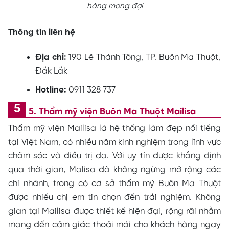
hàng mong đợi
Thông tin liên hệ
Địa chỉ:
190 Lê Thánh Tông, TP. Buôn Ma Thuột,
Đắk Lắk
Hotline:
0911 328 737
5. Thẩm mỹ viện Buôn Ma Thuột Mailisa
Thẩm mỹ viện Mailisa là hệ thống làm đẹp nổi tiếng
tại Việt Nam, có nhiều năm kinh nghiệm trong lĩnh vực
chăm sóc và điều trị da. Với uy tín được khẳng định
qua thời gian, Malisa đã không ngừng mở rộng các
chi nhánh, trong có cơ sở thẩm mỹ Buôn Ma Thuột
được nhiều chị em tin chọn đến trải nghiệm. Không
gian tại Mailisa được thiết kế hiện đại, rộng rãi nhằm
mang đến cảm giác thoải mái cho khách hàng ngay