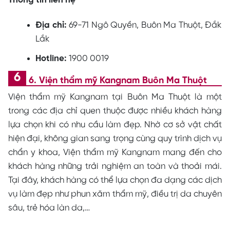
Thông tin liên hệ
Địa chỉ:
69-71 Ngô Quyền, Buôn Ma Thuột, Đắk
Lắk
Hotline:
1900 0019
6. Viện thẩm mỹ Kangnam Buôn Ma Thuột
Viện thẩm mỹ Kangnam tại Buôn Ma Thuột là một
trong các địa chỉ quen thuộc được nhiều khách hàng
lựa chọn khi có nhu cầu làm đẹp. Nhờ cơ sở vật chất
hiện đại, không gian sang trọng cùng quy trình dịch vụ
chẩn y khoa, Viện thẩm mỹ Kangnam mang đến cho
khách hàng những trải nghiệm an toàn và thoải mái.
Tại đây, khách hàng có thể lựa chọn đa dạng các dịch
vụ làm đẹp như phun xăm thẩm mỹ, điều trị da chuyên
sâu, trẻ hóa làn da,…