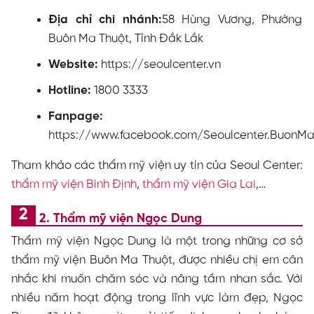
Địa chỉ chi nhánh:
58 Hùng Vương, Phường
Buôn Ma Thuột, Tỉnh Đắk Lắk
Website:
https://seoulcenter.vn
Hotline:
1800 3333
Fanpage:
https://www.facebook.com/Seoulcenter.BuonM
Tham khảo các thẩm mỹ viện uy tín của Seoul Center:
thẩm mỹ viện Bình Định
,
thẩm mỹ viện Gia Lai
,…
2. Thẩm mỹ viện Ngọc Dung
Thẩm mỹ viện Ngọc Dung là một trong những cơ sở
thẩm mỹ viện Buôn Ma Thuột, được nhiều chị em cân
nhắc khi muốn chăm sóc và nâng tầm nhan sắc. Với
nhiều năm hoạt động trong lĩnh vực làm đẹp, Ngọc