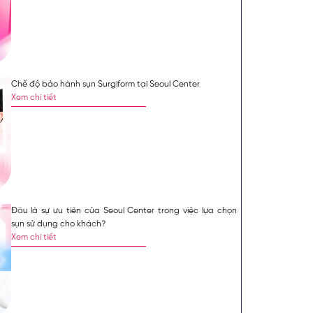
n như một vị
và sự hài lòng
m Khoa đảm nhiệm
r, đồng thời giữ
viện Da Liễu
Mặc định
Lớn hơn
Chế độ bảo hành sụn Surgiform tại Seoul Center
Xem chi tiết
cao về tính thẩm mỹ.
 nguyên nhân dẫn đến
ân xứng, bác sĩ sẽ tư
Đâu là sự ưu tiên của Seoul Center trong việc lựa chọn
sụn sử dụng cho khách?
Xem chi tiết