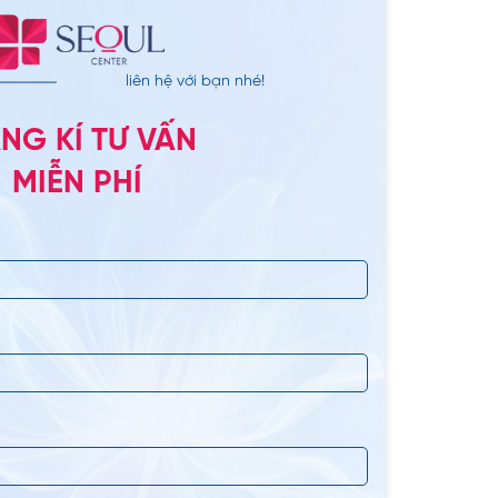
yên nhân như di truyền,
liên hệ với bạn nhé!
 số lý do dẫn đến đặc
NG KÍ TƯ VẤN
MIỄN PHÍ
 lệch bởi yếu tố bẩm
sang 1 bên khiến lỗ mũi
n mặt.
ạt động thiếu ổn định.
cân xứng, hài hòa với
ông đều, lỗ mũi bên to
ổi,…
 nữ?