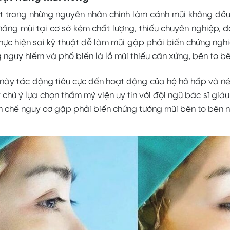
t trong những nguyên nhân chính làm cánh mũi không đều
nâng mũi tại cơ sở kém chất lượng, thiếu chuyên nghiệp, đ
hực hiện sai kỹ thuật dễ làm mũi gặp phải biến chứng nghi
 nguy hiểm và phổ biến là lỗ mũi thiếu cân xứng, bên to b
 này tác động tiêu cực đến hoạt động của hệ hô hấp và n
 chú ý lựa chọn thẩm mỹ viện uy tín với đội ngũ bác sĩ già
n chế nguy cơ gặp phải biến chứng tướng mũi bên to bên n