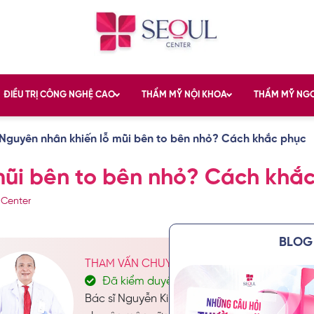
ĐIỀU TRỊ CÔNG NGHỆ CAO
THẨM MỸ NỘI KHOA
THẨM MỸ NG
Nguyên nhân khiến lỗ mũi bên to bên nhỏ? Cách khắc phục
mũi bên to bên nhỏ? Cách khắ
 Center
BLOG 
THAM VẤN CHUYÊN MÔN: BÁC SĨ CKII. NGU
Đã kiểm duyệt nội dung
Bác sĩ Nguyễn Kim Khoa không chỉ nổi bật với