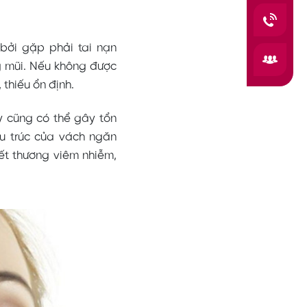
 bởi gặp phải tai nạn
g mũi. Nếu không được
 thiếu ổn định.
y cũng có thể gây tổn
u trúc của vách ngăn
vết thương viêm nhiễm,