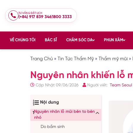
TƯ VẤN & ĐẶT LỊCH
(+84) 917 839 346
1800 3333
VỀ CHÚNG TÔI
BÁC SĨ
CHĂM SÓC DA
PHUN XĂM
Trang Chủ
»
Tin Tức Thẩm Mỹ
»
Thẩm mỹ mũi
»
Nguyên nhân khiến lỗ 
Cập Nhật 09/06/2026
Người viết:
Team Seoul
Nội dung
Nguyên nhân lỗ mũi bên to bên
1
nhỏ
Do bẩm sinh