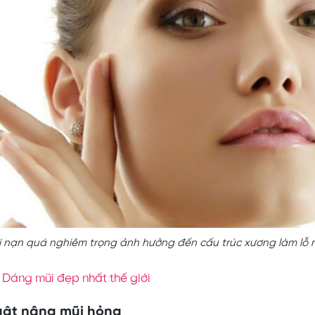
i nạn quá nghiêm trọng ảnh hưởng đến cấu trúc xương làm lỗ
:
Dáng mũi đẹp nhất thế giới
uật nâng mũi hỏng