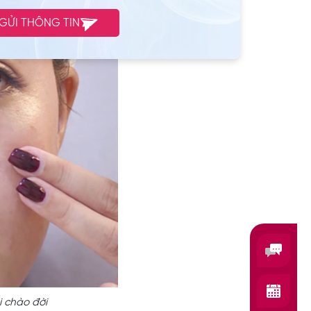
GỬI THÔNG TIN
i chào đời