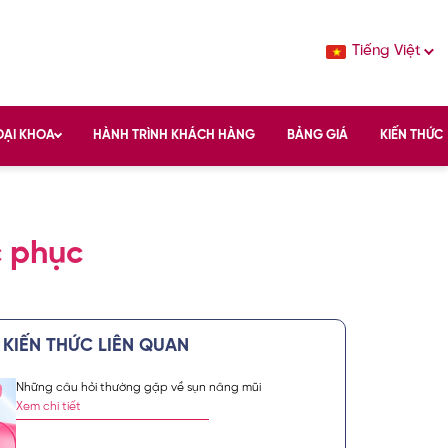
Tiếng Việt
OẠI KHOA
HÀNH TRÌNH KHÁCH HÀNG
BẢNG GIÁ
KIẾN THỨC
c phục
KIẾN THỨC LIÊN QUAN
YỄN KIM KHOA
Những câu hỏi thường gặp về sụn nâng mũi
Xem chi tiết
 kiến thức