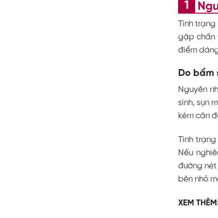
Ngu
Tình trạng
gặp chấn 
điểm dáng
Do bẩm 
Nguyên nh
sinh, sụn 
kém cân đ
Tình trạng
Nếu nghiê
đường nét 
bên nhỏ mắ
XEM THÊM