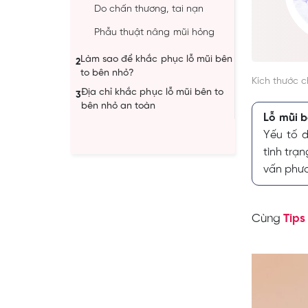
Do chấn thương, tai nạn
Phẫu thuật nâng mũi hỏng
Làm sao để khắc phục lỗ mũi bên
2
to bên nhỏ?
Kích thước 
Địa chỉ khắc phục lỗ mũi bên to
3
bên nhỏ an toàn
Lỗ mũi b
Yếu tố d
tình trạ
vấn phư
Cùng
Tips