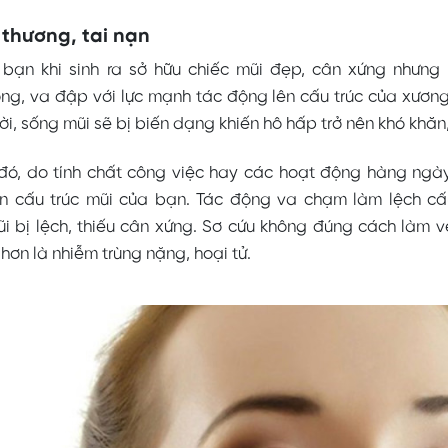
thương, tai nạn
 bạn khi sinh ra sở hữu chiếc mũi đẹp, cân xứng nhưng
ọng, va đập với lực mạnh tác động lên cấu trúc của xươn
hời, sống mũi sẽ bị biến dạng khiến hô hấp trở nên khó khăn,
đó, do tính chất công việc hay các hoạt động hàng ngà
n cấu trúc mũi của bạn. Tác động va chạm làm lệch cấ
ũi bị lệch, thiếu cân xứng. Sơ cứu không đúng cách làm 
hơn là nhiễm trùng nặng, hoại tử.