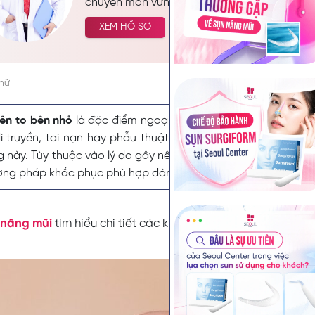
chuyên môn vững chắc mà còn được biết đế
bác sĩ đầy tâm huyết, luôn tận tâm vì lợi ích 
XEM HỒ SƠ
của bệnh nhân. Hiện nay, bác sĩ Nguyễn Ki
vai trò Trưởng Khoa Thẩm Mỹ tại Seoul Cente
vị trí quan trọng tại Khoa Thẩm Mỹ của Bệnh 
chữ
TP.HCM.
ên to bên nhỏ
là đặc điểm ngoại hình không được đánh giá 
i truyền, tai nạn hay phẫu thuật nâng mũi hỏng là những
ng này. Tùy thuộc vào lý do gây nên đặc điểm dáng mũi thiếu c
ơng pháp khắc phục phù hợp dành cho bạn.
 nâng mũi
tìm hiểu chi tiết các khắc phục tình trạng này.