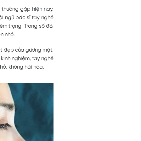
 thường gặp hiện nay.
ội ngũ bác sĩ tay nghề
êm trọng. Trong số đó,
ên nhỏ.
ét đẹp của gương mặt.
u kinh nghiệm, tay nghề
hỏ, không hài hòa.