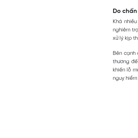
Do chấn 
Khá nhiều
nghiêm tr
xử lý kịp t
Bên cạnh 
thương đế
khiến lỗ m
nguy hiểm 