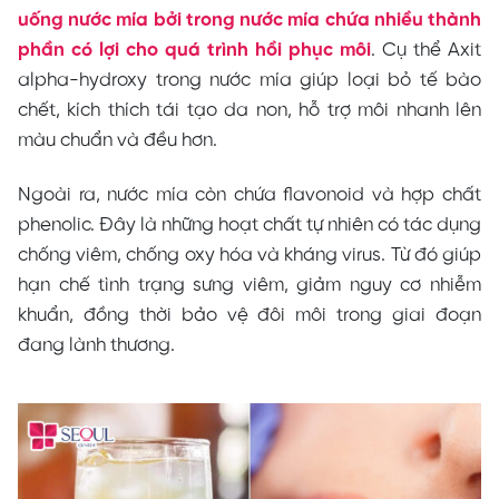
uống nước mía bởi trong nước mía chứa nhiều thành
phần có lợi cho quá trình hồi phục môi
. Cụ thể Axit
alpha-hydroxy trong nước mía giúp loại bỏ tế bào
chết, kích thích tái tạo da non, hỗ trợ môi nhanh lên
màu chuẩn và đều hơn.
Ngoài ra, nước mía còn chứa flavonoid và hợp chất
phenolic. Đây là những hoạt chất tự nhiên có tác dụng
chống viêm, chống oxy hóa và kháng virus. Từ đó giúp
hạn chế tình trạng sưng viêm, giảm nguy cơ nhiễm
khuẩn, đồng thời bảo vệ đôi môi trong giai đoạn
đang lành thương.