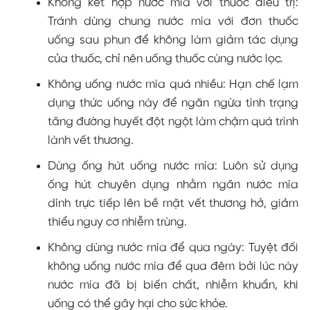
Không kết hợp nước mía với thuốc điều trị:
Tránh dùng chung nước mía với đơn thuốc
uống sau phun để không làm giảm tác dụng
của thuốc, chỉ nên uống thuốc cùng nước lọc.
Không uống nước mía quá nhiều: Hạn chế lạm
dụng thức uống này để ngăn ngừa tình trạng
tăng đường huyết đột ngột làm chậm quá trình
lành vết thương.
Dùng ống hút uống nước mía: Luôn sử dụng
ống hút chuyên dụng nhằm ngăn nước mía
dính trực tiếp lên bề mặt vết thương hở, giảm
thiểu nguy cơ nhiễm trùng.
Không dùng nước mía để qua ngày: Tuyệt đối
không uống nước mía để qua đêm bởi lúc này
nước mía đã bị biến chất, nhiễm khuẩn, khi
uống có thể gây hại cho sức khỏe.