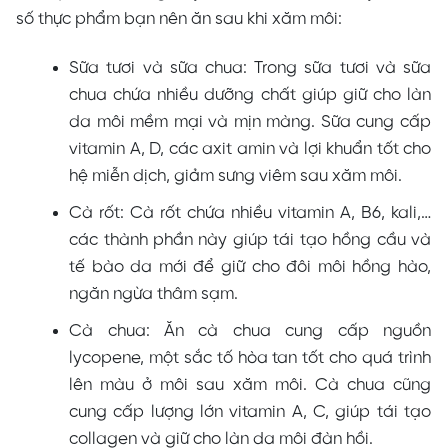
số thực phẩm bạn nên ăn sau khi xăm môi:
Sữa tươi và sữa chua: Trong sữa tươi và sữa
chua chứa nhiều dưỡng chất giúp giữ cho làn
da môi mềm mại và mịn màng. Sữa cung cấp
vitamin A, D, các axit amin và lợi khuẩn tốt cho
hệ miễn dịch, giảm sưng viêm sau xăm môi.
Cà rốt: Cà rốt chứa nhiều vitamin A, B6, kali,…
các thành phần này giúp tái tạo hồng cầu và
tế bào da mới để giữ cho đôi môi hồng hào,
ngăn ngừa thâm sạm.
Cà chua: Ăn cà chua cung cấp nguồn
lycopene, một sắc tố hòa tan tốt cho quá trình
lên màu ở môi sau xăm môi. Cà chua cũng
cung cấp lượng lớn vitamin A, C, giúp tái tạo
collagen và giữ cho làn da môi đàn hồi.