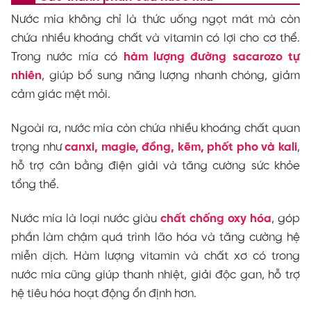
Nước mía không chỉ là thức uống ngọt mát mà còn
chứa nhiều khoáng chất và vitamin có lợi cho cơ thể.
Trong nước mía có
hàm lượng đường sacarozo tự
nhiên
, giúp bổ sung năng lượng nhanh chóng, giảm
cảm giác mệt mỏi.
Ngoài ra, nước mía còn chứa nhiều khoáng chất quan
trọng như
canxi, magie, đồng, kẽm, phốt pho và kali
,
hỗ trợ cân bằng điện giải và tăng cường sức khỏe
tổng thể.
Nước mía là loại nước giàu
chất chống oxy hóa
, góp
phần làm chậm quá trình lão hóa và tăng cường hệ
miễn dịch. Hàm lượng vitamin và chất xơ có trong
nước mía cũng giúp thanh nhiệt, giải độc gan, hỗ trợ
hệ tiêu hóa hoạt động ổn định hơn.