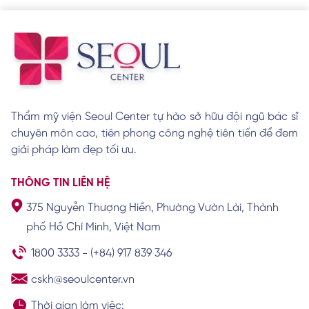
Nên khử thâm môi hay phun môi? Lựa
chọn nào tốt hơn?
Xem chi tiết
Thẩm mỹ viện Seoul Center tự hào sở hữu đội ngũ bác sĩ
chuyên môn cao, tiên phong công nghệ tiên tiến để đem
Cách trị thâm viền môi đơn giản và hiệu
quả nhanh
giải pháp làm đẹp tối ưu.
Xem chi tiết
THÔNG TIN LIÊN HỆ
375 Nguyễn Thượng Hiền, Phường Vườn Lài, Thành
Cách vệ sinh môi sau khi khử thâm giúp
phố Hồ Chí Minh, Việt Nam
môi nhanh lành
Xem chi tiết
1800 3333
-
(+84) 917 839 346
cskh@seoulcenter.vn
Thời gian làm việc: