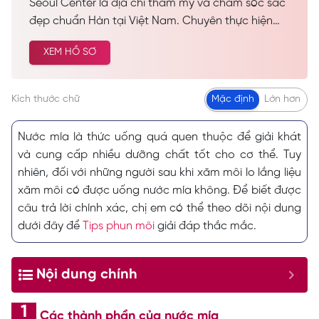
Seoul Center là địa chỉ thẩm mỹ và chăm sóc sắc
đẹp chuẩn Hàn tại Việt Nam. Chuyên thực hiện
các dịch vụ spa làm đẹp, chăm sóc da công nghệ
XEM HỒ SƠ
cao… Được nhiều khách hàng tin tưởng và lựa
chọn cải thiện vẻ đẹp tự nhiên.
Kích thước chữ
Mặc định
Lớn hơn
Nước mía là thức uống quá quen thuộc để giải khát
và cung cấp nhiều dưỡng chất tốt cho cơ thể. Tuy
nhiên, đối với những người sau khi xăm môi lo lắng liệu
xăm môi có được uống nước mía không. Để biết được
câu trả lời chính xác, chị em có thể theo dõi nội dung
dưới đây để
Tips phun môi
giải đáp thắc mắc.
Nội dung chính
Các thành phần của nước mía