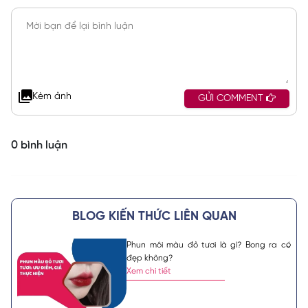
Kèm ảnh
GỬI COMMENT
0 bình luận
BLOG KIẾN THỨC LIÊN QUAN
Phun môi màu đỏ tươi là gì? Bong ra có
đẹp không?
Xem chi tiết