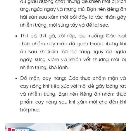
dù giàu dưỡng chất nhưng dễ khiến môi bị kích
ứng, ngứa ngáy và mưng mủ. Bạn nên kiêng ăn
hải sản sau xăm môi bởi đây là tác nhân gây
nhiễm trùng, môi sưng tấy và để lại sẹo.
Thịt bò, thịt gà, xôi nếp, rau muống: Các loại
thực phẩm này mặc dù quen thuộc nhưng khi
ăn sau khi xăm môi sẽ tăng nguy cơ ngứa
ngáy, sưng viêm và khiến vết thương môi bị
nhiễm trùng, khó lành.
Đồ mặn, cay nóng: Các thực phẩm mặn và
cay nóng khi tiếp xúc với môi dễ gây bỏng rát
và nhiễm trùng. Bạn nên kiêng ăn nhóm thực
phẩm cay nóng sau khi xăm môi cho đến khi
hồi phục.