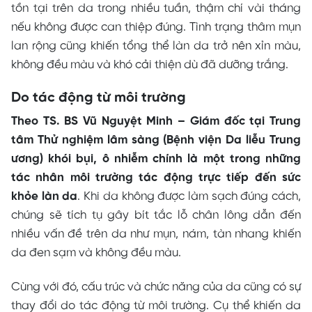
tồn tại trên da trong nhiều tuần, thậm chí vài tháng
nếu không được can thiệp đúng. Tình trạng thâm mụn
lan rộng cũng khiến tổng thể làn da trở nên xỉn màu,
không đều màu và khó cải thiện dù đã dưỡng trắng.
Do tác động từ môi trường
Theo TS. BS Vũ Nguyệt Minh – Giám đốc tại Trung
tâm Thử nghiệm lâm sàng (Bệnh viện Da liễu Trung
ương) khói bụi, ô nhiễm chính là một trong những
tác nhân môi trường tác động trực tiếp đến sức
khỏe làn da
. Khi da không được làm sạch đúng cách,
chúng sẽ tích tụ gây bít tắc lỗ chân lông dẫn đến
nhiều vấn đề trên da như mụn, nám, tàn nhang khiến
da đen sạm và không đều màu.
Cùng với đó, cấu trúc và chức năng của da cũng có sự
thay đổi do tác động từ môi trường. Cụ thể khiến da