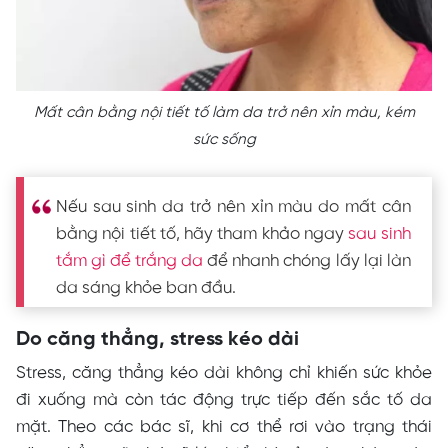
Mất cân bằng nội tiết tố làm da trở nên xỉn màu, kém
sức sống
Nếu sau sinh da trở nên xỉn màu do mất cân
bằng nội tiết tố, hãy tham khảo ngay
sau sinh
tắm gì để trắng da
để nhanh chóng lấy lại làn
da sáng khỏe ban đầu.
Do căng thẳng, stress kéo dài
Stress, căng thẳng kéo dài không chỉ khiến sức khỏe
đi xuống mà còn tác động trực tiếp đến sắc tố da
mặt. Theo các bác sĩ, khi cơ thể rơi vào trạng thái