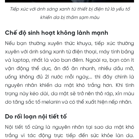
Tiếp xúc với ánh sáng xanh từ thiết bị điện tử là yếu tố
khiến da bị thâm sạm màu
Chế độ sinh hoạt không lành mạnh
Nếu bạn thường xuyên thức khuya, tiếp xúc thường
xuyên với ánh sáng xanh từ điện thoại, máy tính bảng
và laptop, nhất là vào ban đêm. Ngoài ra, bạn còn ít
vận động thể dục, ăn đồ ăn nhanh, nhiều dầu mỡ,
uống không đủ 2l nước mỗi ngày,… thì đây chính là
nguyên nhân khiến da mặt khó trắng hơn. Khi tình
trạng này kéo dài, da mặt sẽ trở nên thô ráp, xỉn màu
do tăng sắc tố melanin và có thể xuất hiện nếp nhăn.
Do rối loạn nội tiết tố
Nội tiết tố cũng là nguyên nhân tại sao da mặt khó
trắng vì tác động trực tiếp đến sức khỏe làn da.