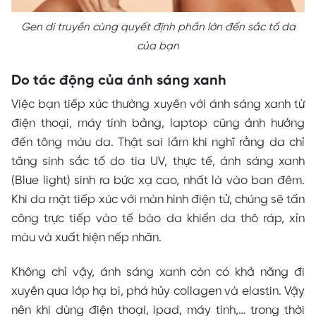
Gen di truyền cùng quyết định phần lớn đến sắc tố da
của bạn
Do tác động của ánh sáng xanh
Việc bạn tiếp xúc thường xuyên với ánh sáng xanh từ
điện thoại, máy tính bảng, laptop cũng ảnh hưởng
đến tông màu da. Thật sai lầm khi nghĩ rằng da chỉ
tăng sinh sắc tố do tia UV, thực tế, ánh sáng xanh
(Blue light) sinh ra bức xạ cao, nhất là vào ban đêm.
Khi da mặt tiếp xúc với màn hình điện tử, chúng sẽ tấn
công trực tiếp vào tế bào da khiến da thô ráp, xỉn
màu và xuất hiện nếp nhăn.
Không chỉ vậy, ánh sáng xanh còn có khả năng đi
xuyên qua lớp hạ bì, phá hủy collagen và elastin. Vậy
nên khi dùng điện thoại, ipad, máy tính,… trong thời