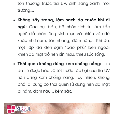
tổn thương trước tia UV, ánh sáng xanh, môi
trường,…
Không tẩy trang, làm sạch da trước khi đi
ngủ:
Các bụi bẩn, bã nhờn tích tụ làm tắc
nghẽn lỗ chân lông sinh mụn và nhiều vấn đề
khác như nám, tàn nhang, đốm nâu,…. Khi đó,
một lớp da đen sạm “bao phủ” bên ngoài
khiến da mặt trở nên xỉn màu, thiếu sức sống.
Thói quen không dùng kem chống nắng:
Làn
da sẽ được bảo vệ tốt trước tác hại của tia UV
nếu dùng kem chống nắng. Tuy nhiên, không
phải ai cũng có thói quen sử dụng nên da mặt
bị nám, đốm nâu,… kém sắc.