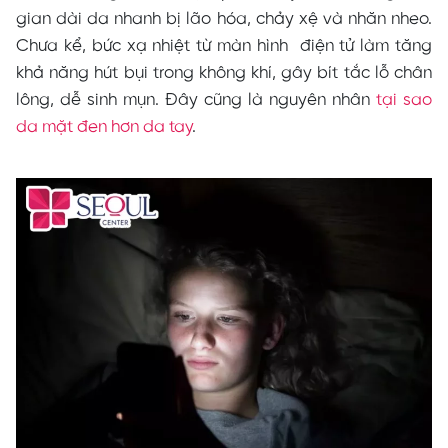
gian dài da nhanh bị lão hóa, chảy xệ và nhăn nheo.
Chưa kể, bức xạ nhiệt từ màn hình điện tử làm tăng
khả năng hút bụi trong không khí, gây bít tắc lỗ chân
lông, dễ sinh mụn. Đây cũng là nguyên nhân
tại sao
da mặt đen hơn da tay
.