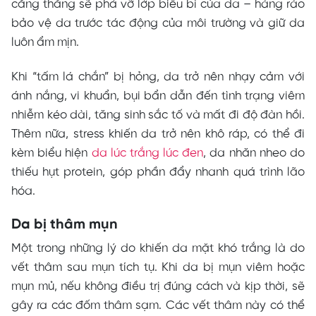
căng thẳng sẽ phá vỡ lớp biểu bì của da – hàng rào
bảo vệ da trước tác động của môi trường và giữ da
luôn ẩm mịn.
Khi “tấm lá chắn” bị hỏng, da trở nên nhạy cảm với
ánh nắng, vi khuẩn, bụi bẩn dẫn đến tình trạng viêm
nhiễm kéo dài, tăng sinh sắc tố và mất đi độ đàn hồi.
Thêm nữa, stress khiến da trở nên khô ráp, có thể đi
kèm biểu hiện
da lúc trắng lúc đen
, da nhăn nheo do
thiếu hụt protein, góp phần đẩy nhanh quá trình lão
hóa.
Da bị thâm mụn
Một trong những lý do khiến da mặt khó trắng là do
vết thâm sau mụn tích tụ. Khi da bị mụn viêm hoặc
mụn mủ, nếu không điều trị đúng cách và kịp thời, sẽ
gây ra các đốm thâm sạm. Các vết thâm này có thể