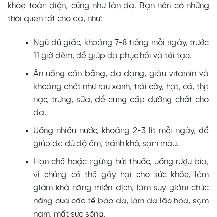
khỏe toàn diện, cũng như làn da. Bạn nên có những
thói quen tốt cho da, như:
Ngủ đủ giấc, khoảng 7-8 tiếng mỗi ngày, trước
11 giờ đêm, để giúp da phục hồi và tái tạo.
Ăn uống cân bằng, đa dạng, giàu vitamin và
khoáng chất như rau xanh, trái cây, hạt, cá, thịt
nạc, trứng, sữa, để cung cấp dưỡng chất cho
da.
Uống nhiều nước, khoảng 2-3 lít mỗi ngày, để
giúp da đủ độ ẩm, tránh khô, sạm màu.
Hạn chế hoặc ngừng hút thuốc, uống rượu bia,
vì chúng có thể gây hại cho sức khỏe, làm
giảm khả năng miễn dịch, làm suy giảm chức
năng của các tế bào da, làm da lão hóa, sạm
nám, mất sức sống.