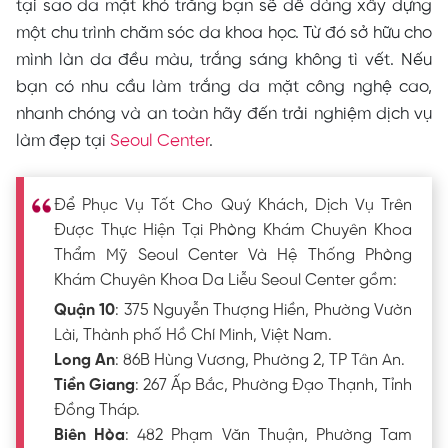
tại sao da mặt khó trắng bạn sẽ dễ dàng xây dựng
một chu trình chăm sóc da khoa học. Từ đó sở hữu cho
mình làn da đều màu, trắng sáng không tì vết. Nếu
bạn có nhu cầu làm trắng da mặt công nghệ cao,
nhanh chóng và an toàn hãy đến trải nghiệm dịch vụ
làm đẹp tại
Seoul Center
.
Để Phục Vụ Tốt Cho Quý Khách, Dịch Vụ Trên
Được Thực Hiện Tại Phòng Khám Chuyên Khoa
Thẩm Mỹ Seoul Center Và Hệ Thống Phòng
Khám Chuyên Khoa Da Liễu Seoul Center gồm:
Quận 10
: 375 Nguyễn Thượng Hiền, Phường Vườn
Lài, Thành phố Hồ Chí Minh, Việt Nam.
Long An
: 86B Hùng Vương, Phường 2, TP Tân An.
Tiền Giang
: 267 Ấp Bắc, Phường Đạo Thạnh, Tỉnh
Đồng Tháp.
Biên Hòa
: 482 Phạm Văn Thuận, Phường Tam