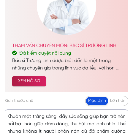
THAM VẤN CHUYÊN MÔN: BÁC SĨ TRƯƠNG LINH
Đã kiểm duyệt nội dung
Bác sĩ Trương Linh được biết đến là một trong
những chuyên gia trong lĩnh vực da liễu, với hơn 28
năm kinh nghiệm dày dặn trong nghề. Trong suốt
XEM HỒ SƠ
hành trình sự nghiệp, bác sĩ đã thực hiện thành
công hàng nghìn ca chăm sóc da và làm đẹp cho
khách hàng trên khắp cả nước, góp phần mang
Kích thước chữ
Mặc định
Lớn hơn
lại sự tự tin và vẻ đẹp hoàn hảo cho nhiều người.
Khuôn mặt trắng sáng, đầy sức sống giúp bạn trở nên
nổi bật hơn giữa đám đông, thu hút mọi ánh nhìn. Thế
nhưng không ít người phàn nàn dù đã chăm dưỡng