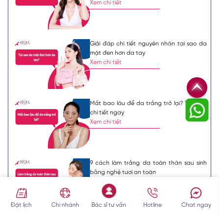
Xem chi tiết
Giải đáp chi tiết nguyên nhân tại sao da
mặt đen hơn da tay
Xem chi tiết
Mất bao lâu để da trắng trở lại? Tìm hiểu
chi tiết ngay
Xem chi tiết
9 cách làm trắng da toàn thân sau sinh
bằng nghệ tươi an toàn
Xem chi tiết
Đặt lịch
Chi nhánh
Bác sĩ tư vấn
Hotline
Chat ngay