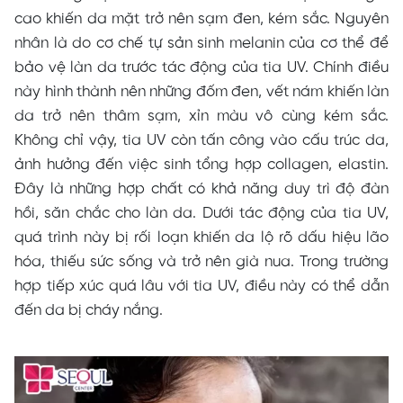
cao khiến da mặt trở nên sạm đen, kém sắc. Nguyên
nhân là do cơ chế tự sản sinh melanin của cơ thể để
bảo vệ làn da trước tác động của tia UV. Chính điều
này hình thành nên những đốm đen, vết nám khiến làn
da trở nên thâm sạm, xỉn màu vô cùng kém sắc.
Không chỉ vậy, tia UV còn tấn công vào cấu trúc da,
ảnh hưởng đến việc sinh tổng hợp collagen, elastin.
Đây là những hợp chất có khả năng duy trì độ đàn
hồi, săn chắc cho làn da. Dưới tác động của tia UV,
quá trình này bị rối loạn khiến da lộ rõ dấu hiệu lão
hóa, thiếu sức sống và trở nên già nua.
Trong trường
hợp tiếp xúc quá lâu với tia UV, điều này có thể dẫn
đến da bị cháy nắng.