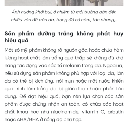
Ảnh hưởng khói bụi, ô nhiễm từ môi trường dẫn đến
nhiều vấn đề trên da, trong đó có nám, tàn nhang,..
Sản phẩm dưỡng trắng không phát huy
hiệu quả
Một số mỹ phẩm không rõ nguồn gốc, hoặc chứa hàm
lượng hoạt chất làm trắng quá thấp sẽ không đủ khả
năng tác động vào sắc tố melanin trong da. Ngoài ra,
nếu sử dụng sản phẩm không phù hợp với loại da, làn
da có thể bị kích ứng, nổi mụn hoặc mất nước, khiến
quá trình làm trắng da bị gián đoạn hoặc phản tác
dụng. Để đạt hiệu quả, bạn nên lựa chọn các sản
phẩm được chứng nhận an toàn, có chứa các hoạt
chất khoa học như niacinamide, vitamin C, arbutin
hoặc AHA/BHA ở nồng độ phù hợp.