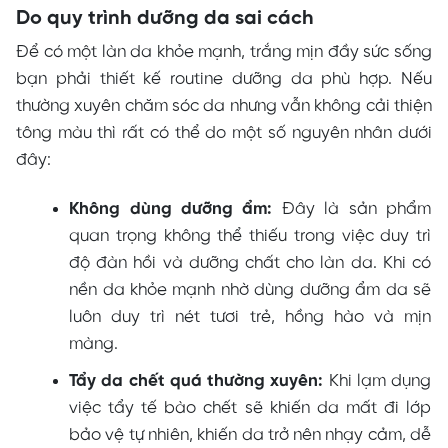
Do quy trình dưỡng da sai cách
Để có một làn da khỏe mạnh, trắng mịn đầy sức sống
bạn phải thiết kế routine dưỡng da phù hợp. Nếu
thường xuyên chăm sóc da nhưng vẫn không cải thiện
tông màu thì rất có thể do một số nguyên nhân dưới
đây:
Không dùng dưỡng ẩm:
Đây là sản phẩm
quan trọng không thể thiếu trong việc duy trì
độ đàn hồi và dưỡng chất cho làn da. Khi có
nền da khỏe mạnh nhờ dùng dưỡng ẩm da sẽ
luôn duy trì nét tươi trẻ, hồng hào và mịn
màng.
Tẩy da chết quá thường xuyên:
Khi lạm dụng
việc tẩy tế bào chết sẽ khiến da mất đi lớp
bảo vệ tự nhiên, khiến da trở nên nhạy cảm, dễ