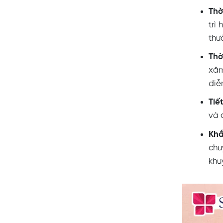
Thờ
trì
thư
Thờ
xăm
diễ
Tiế
và 
Khắ
chu
khu