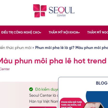
ĐIỀU TRỊ CÔNG NGHỆ CAO
THẨM MỸ NỘI KHOA
THẨM MỸ NG
iến thức phun môi
»
Phun môi pha lê là gì? Màu phun môi pha
 Màu phun môi pha lê hot trend
Center
BLOG 
Đã kiểm duyệt nội dung
Seoul Center là địa chỉ thẩm mỹ và chăm só
Hàn tại Việt Nam. Chuyên thực hiện các dịch 
chăm sóc da công nghệ cao… Được nhiều kha