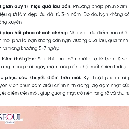
i gian duy trì hiệu quả lâu bền:
Phương pháp phun xăm m
 hiệu quả làm đẹp lâu dài từ 3-4 năm. Do đó, bạn không 
ờng xuyên.
i gian hồi phục nhanh chóng:
Nhờ vào ưu điểm hạn chế x
 môi pha lê bạn không cần nghỉ dưỡng quá lâu, quá trình
n ra trong khoảng 5-7 ngày.
t kiệm thời gian:
Sau khi phun xăm môi pha lê, bạn sẽ sở
căng mọng mỗi ngày mà không cần phải mất nhiều thời gi
c phục các khuyết điểm trên môi:
Kỹ thuật phun môi 
yên viên phun xăm điều chỉnh hình dáng, độ đậm nhạt của
yết điểm trên môi, giúp gương mặt trở nên rạng rỡ và thu hú