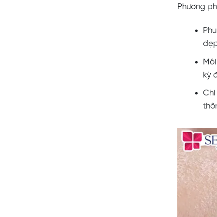
Phương ph
Phu
đẹp
Môi
kỳ 
Chi
thô