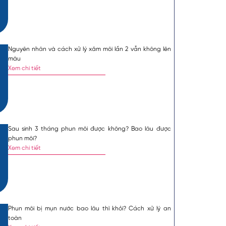
Mặc định
Lớn hơn
Nguyên nhân và cách xử lý xăm môi lần 2 vẫn không lên
màu
đa dạng các dịch vụ
Xem chi tiết
ứng đa dạng nhu cầu
i pha lê
.
Cùng
Mẹo
g bài viết dưới đây.
Sau sinh 3 tháng phun môi được không? Bao lâu được
phun môi?
Xem chi tiết
dụng đầu kim nano siêu
 tươi tắn và lấp lánh
 đôi môi mỏng hiệu quả,
Phun môi bị mụn nước bao lâu thì khỏi? Cách xử lý an
toàn