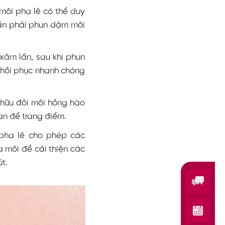
ôi pha lê có thể duy
cần phải phun dặm môi
âm lấn, sau khi phun
 hồi phục nhanh chóng
 hữu đôi môi hồng hào
an để trang điểm.
pha lê cho phép các
 môi để cải thiện các
t.