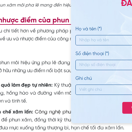
ĐĂ
un xăm môi pha lê mang đến hiệu ứng đôi môi hồng hào, căng
nhược điểm của phun môi hiệu ứng pha 
Họ và tên (*)
u chi tiết hơn về phương pháp phun môi hiệu ứng pha lê,
về ưu và nhược điểm của công nghệ phun xăm tân tiến này
Số điện thoại (*)
 phun môi hiệu ứng pha lê đang là phương pháp làm đẹp 
sở hữu những ưu điểm nổi bật sau đây:
Ghi chú
 quả làm đẹp tự nhiên:
Kỹ thuật phun môi pha lê tạo nên
g, hồng hào và đường viền môi không quá sắc nét giúp 
n và tinh tế.
 chế xâm lấn:
Công nghệ phun môi
tạo hiệu ứng pha lê
 để phun xăm, đồng thời kỹ thuật thực hiện chỉ lướt nhẹ 
đưa mực xuống tầng thượng bì, hạn chế tối đa xâm lấn.