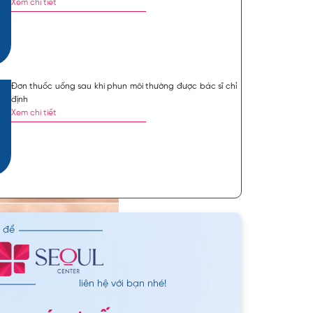
Xem chi tiết
Đơn thuốc uống sau khi phun môi thường được bác sĩ chỉ
định
Xem chi tiết
n để
liên hệ với bạn nhé!