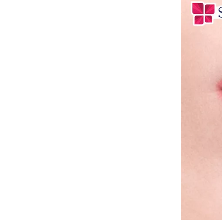
Những câu hỏi thường gặp sau
8
phun môi pha lê
Phun môi pha lê có đau
không?
Phun môi pha lê có sưng
không?
Phun môi pha lê bao lâu thì
bong vảy?
Phun môi pha lê bao lâu lên
màu chuẩn và ổn định?