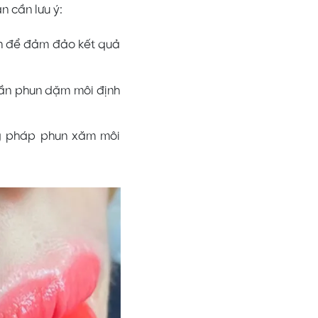
 cần lưu ý:
ăm để đảm đảo kết quả
 cần phun dặm môi định
ng pháp phun xăm môi