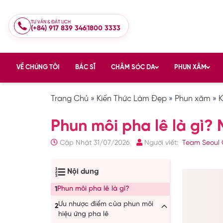
TƯ VẤN & ĐẶT LỊCH
(+84) 917 839 346
1800 3333
VỀ CHÚNG TÔI
BÁC SĨ
CHĂM SÓC DA
PHUN XĂM
Trang Chủ
»
Kiến Thức Làm Đẹp
»
Phun xăm
»
K
Phun môi pha lê là gì?
Cập Nhật 31/07/2026
Người viết:
Team Seoul 
Nội dung
Phun môi pha lê là gì?
1
Ưu nhược điểm của phun môi
2
hiệu ứng pha lê