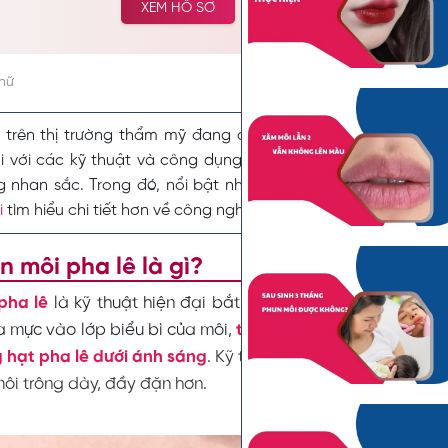
XEM HỒ SƠ
tưởng và lựa chọn cải thiện vẻ đẹp tự nhiên.
chữ
y trên thị trường thẩm mỹ đang cung cấp đến khách hàng 
i với các kỹ thuật và công dụng làm đẹp khác nhau, đáp 
g nhan sắc. Trong đó, nổi bật nhất là phương pháp
phun mô
i
tìm hiểu chi tiết hơn về công nghệ phun môi tân tiến này tron
n môi pha lê là gì?
pha lê
là kỹ thuật hiện đại bắt nguồn từ Hàn Quốc, sử 
 mực vào lớp biểu bì của môi,
tạo ra hiệu ứng căng mọng,
 hạt pha lê dưới ánh sáng
. Kỹ thuật này giúp khắc phục
môi trông dày, đầy đặn hơn.