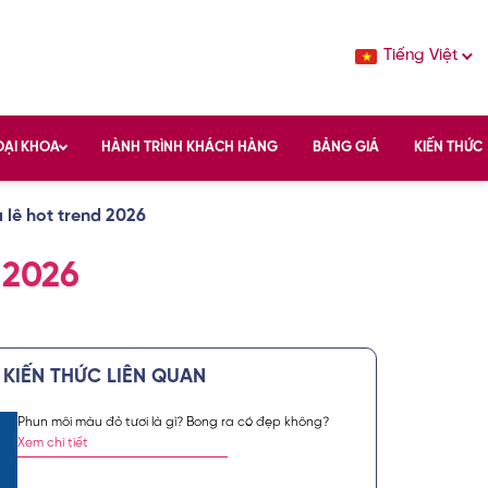
Tiếng Việt
OẠI KHOA
HÀNH TRÌNH KHÁCH HÀNG
BẢNG GIÁ
KIẾN THỨC
 lê hot trend 2026
 2026
KIẾN THỨC LIÊN QUAN
Phun môi màu đỏ tươi là gì? Bong ra có đẹp không?
c sắc đẹp chuẩn
Xem chi tiết
vụ spa làm đẹp,
́ch hàng tin