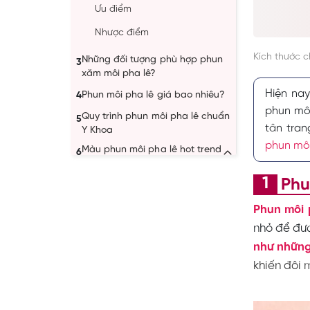
Ưu điểm
Nhược điểm
Kích thước 
Những đối tượng phù hợp phun
3
xăm môi pha lê?
Hiện na
Phun môi pha lê giá bao nhiêu?
4
phun mô
Quy trình phun môi pha lê chuẩn
5
tân tran
Y Khoa
phun mô
Màu phun môi pha lê hot trend
6
hiện nay
Phu
Phun môi pha lê màu đỏ cam
Phun môi pha lê màu cam
Phun môi 
hồng đào
nhỏ để đưa
Phun môi pha lê màu hồng san
như những
hô
khiến đôi 
Cách chăm sóc sau khi phun môi
7
pha lê