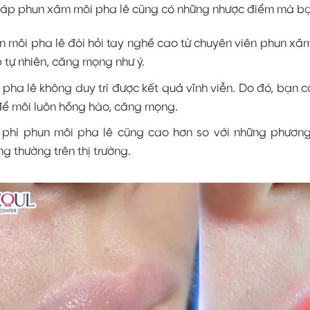
áp phun xăm môi pha lê cũng có những nhược điểm mà bạn
n môi pha lê đòi hỏi tay nghề cao từ chuyên viên phun x
 tự nhiên, căng mọng như ý.
 pha lê không duy trì được kết quả vĩnh viễn. Do đó, bạn
để môi luôn hồng hào, căng mọng.
 phí phun môi pha lê cũng cao hơn so với những phươ
ng thường trên thị trường.