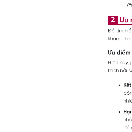
Ph
Ưu 
Để tìm hiể
khám phá 
Ưu điểm
Hiện nay,
thích bởi 
Kết
bón
nhiê
Hạn
nhỏ
để 