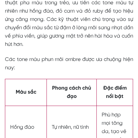
thuật pha màu trong trẻo, ưu tiên các tone màu tự
nhiên như hồng đào, đỏ cam và đỏ ruby để tạo hiệu
ứng căng mọng. Các kỹ thuật viên chú trọng vào sự
chuyển đổi màu sắc từ đậm ở lòng môi sang nhạt dần
về phía viền, giúp gương mặt trở nên hài hòa và cuốn
hút hơn.
Các tone màu phun môi ombre được ưa chuộng hiện
nay:
Phong cách chủ
Đặc điểm
Màu sắc
đạo
nổi bật
Phù hợp
mọi tông
Hồng đào
Tự nhiên, nữ tính
da, tạo vẻ