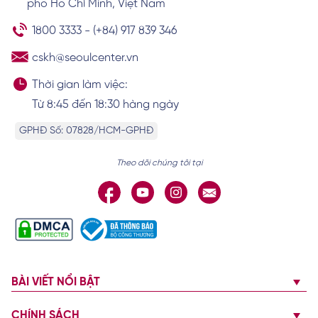
phố Hồ Chí Minh, Việt Nam
môi nhanh lành
Xem chi tiết
1800 3333
-
(+84) 917 839 346
cskh@seoulcenter.vn
Thời gian làm việc:
Từ 8:45 đến 18:30 hàng ngày
GPHĐ Số: 07828/HCM-GPHĐ
Theo dõi chúng tôi tại
BÀI VIẾT NỔI BẬT
CHÍNH SÁCH