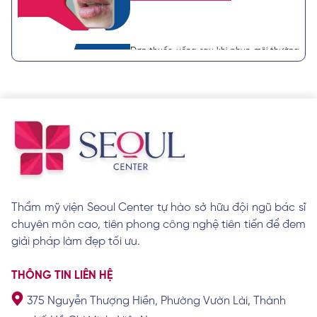
Đơn thuốc uống sau khi phun môi thường
được bác sĩ chỉ định
Xem chi tiết
Nên khử thâm môi hay phun môi? Lựa
chọn nào tốt hơn?
Xem chi tiết
Thẩm mỹ viện Seoul Center tự hào sở hữu đội ngũ bác sĩ
chuyên môn cao, tiên phong công nghệ tiên tiến để đem
Cách trị thâm viền môi đơn giản và hiệu
quả nhanh
giải pháp làm đẹp tối ưu.
Xem chi tiết
THÔNG TIN LIÊN HỆ
375 Nguyễn Thượng Hiền, Phường Vườn Lài, Thành
Cách vệ sinh môi sau khi khử thâm giúp