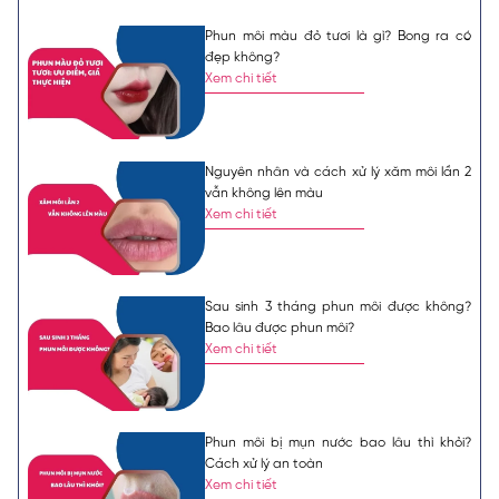
Phun môi màu đỏ tươi là gì? Bong ra có
đẹp không?
Xem chi tiết
Nguyên nhân và cách xử lý xăm môi lần 2
vẫn không lên màu
Xem chi tiết
Sau sinh 3 tháng phun môi được không?
Bao lâu được phun môi?
Xem chi tiết
Phun môi bị mụn nước bao lâu thì khỏi?
Cách xử lý an toàn
Xem chi tiết