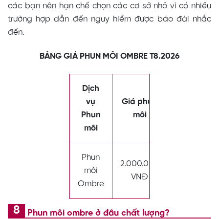
các bạn nên hạn chế chọn các cơ sở nhỏ vì có nhiều
trường hợp dẫn đến nguy hiểm được báo đài nhắc
đến.
BẢNG GIÁ PHUN MÔI OMBRE T8.2026
Dịch
vụ
Giá phun
Phun
môi
môi
Phun
2.000.000
môi
VNĐ
Ombre
Phun môi ombre ở đâu chất lượng?