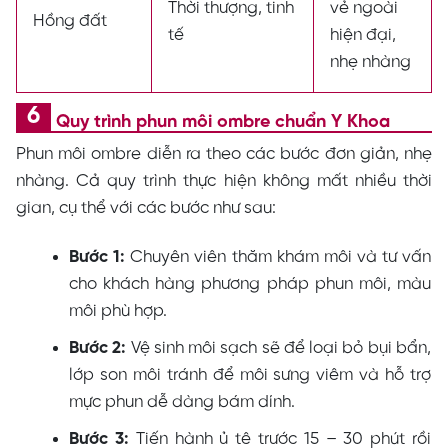
Thời thượng, tinh
vẻ ngoài
Hồng đất
tế
hiện đại,
nhẹ nhàng
Quy trình phun môi ombre chuẩn Y Khoa
Phun môi ombre diễn ra theo các bước đơn giản, nhẹ
nhàng. Cả quy trình thực hiện không mất nhiều thời
gian, cụ thể với các bước như sau:
Bước 1:
Chuyên viên thăm khám môi và tư vấn
cho khách hàng phương pháp phun môi, màu
môi phù hợp.
Bước 2:
Vệ sinh môi sạch sẽ để loại bỏ bụi bẩn,
lớp son môi tránh để môi sưng viêm và hỗ trợ
mực phun dễ dàng bám dính.
Bước 3:
Tiến hành ủ tê trước 15 – 30 phút rồi