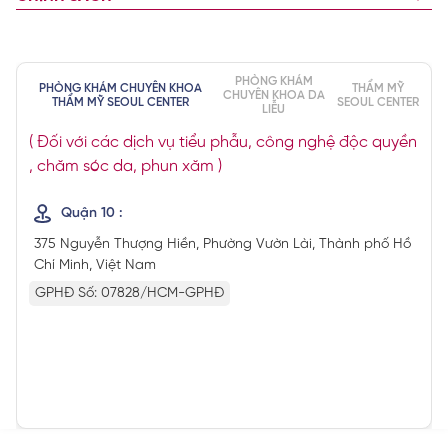
PHÒNG KHÁM
PHÒNG KHÁM CHUYÊN KHOA
THẨM MỸ
CHUYÊN KHOA DA
THẨM MỸ SEOUL CENTER
SEOUL CENTER
LIỄU
( Đối với các dịch vụ tiểu phẫu, công nghệ độc quyền
, chăm sóc da, phun xăm )
Quận 10 :
375 Nguyễn Thượng Hiền, Phường Vườn Lài, Thành phố Hồ
Chí Minh, Việt Nam
GPHĐ Số: 07828/HCM-GPHĐ