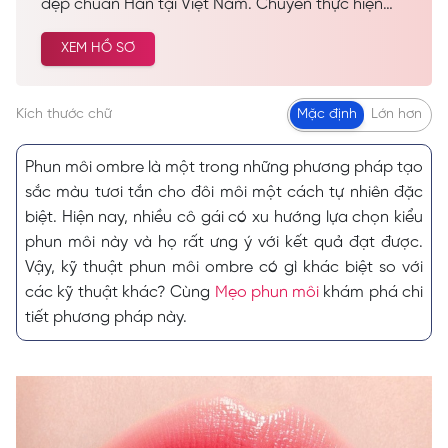
đẹp chuẩn Hàn tại Việt Nam. Chuyên thực hiện
các dịch vụ spa làm đẹp, chăm sóc da công nghệ
XEM HỒ SƠ
cao… Được nhiều khách hàng tin tưởng và lựa
chọn cải thiện vẻ đẹp tự nhiên.
Kích thước chữ
Mặc định
Lớn hơn
Phun môi ombre là một trong những phương pháp tạo
sắc màu tươi tắn cho đôi môi một cách tự nhiên đặc
biệt. Hiện nay, nhiều cô gái có xu hướng lựa chọn kiểu
phun môi này và họ rất ưng ý với kết quả đạt được.
Vậy, kỹ thuật phun môi ombre có gì khác biệt so với
các kỹ thuật khác? Cùng
Mẹo phun môi
khám phá chi
tiết phương pháp này.