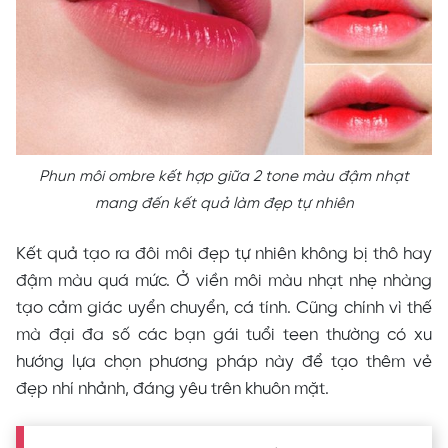
Phun môi ombre kết hợp giữa 2 tone màu đậm nhạt
mang đến kết quả làm đẹp tự nhiên
Kết quả tạo ra đôi môi đẹp tự nhiên không bị thô hay
đậm màu quá mức. Ở viền môi màu nhạt nhẹ nhàng
tạo cảm giác uyển chuyển, cá tính. Cũng chính vì thế
mà đại đa số các bạn gái tuổi teen thường có xu
hướng lựa chọn phương pháp này để tạo thêm vẻ
đẹp nhí nhảnh, đáng yêu trên khuôn mặt.