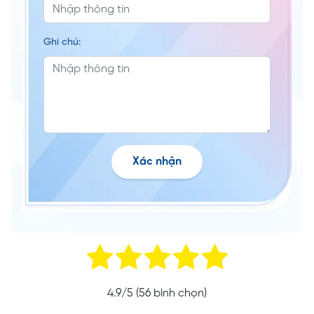
Ghi chú:
Xác nhận
4.9
/5 (
56
bình chọn)