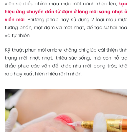
viên sẽ điều chỉnh màu mực một cách khéo léo,
tạo
hiệu ứng chuyển dần từ đậm ở lòng môi sang nhạt ở
viền môi
. Phương pháp này sử dụng 2 loại màu mực
tương phản, một đậm và một nhạt, để tạo sự hài hòa
và tự nhiên.
Kỹ thuật phun môi ombre không chỉ giúp cải thiện tình
trạng môi nhợt nhạt, thiếu sức sống, mà còn hỗ trợ
khắc phục các vấn đề khác như môi bong tróc, khô
ráp hay xuất hiện nhiều rãnh nhăn.