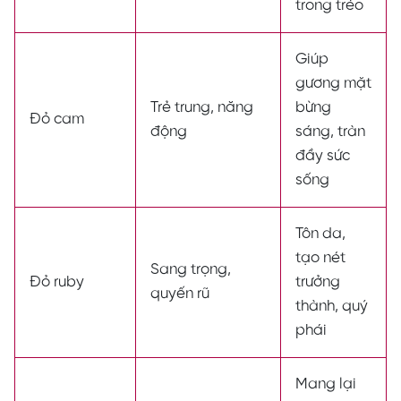
trong trẻo
Giúp
gương mặt
Trẻ trung, năng
bừng
Đỏ cam
động
sáng, tràn
đầy sức
sống
Tôn da,
tạo nét
Sang trọng,
Đỏ ruby
trưởng
quyến rũ
thành, quý
phái
Mang lại