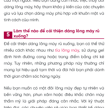
của một người. Nếu bạn đang cân nhắc việc thay đổi
dáng lông mày, hãy tham khảo ý kiến của các chuyên
gia và lựa chọn dáng mày phù hợp với khuôn mặt và
tính cách của mình.
Làm thế nào để cải thiện dáng lông mày rủ
xuống?
Để cải thiện dáng lông mày rủ xuống, bạn có thể thử
nhiều cách khác nhau như
tỉa lông mày
, sử dụng gel
định hình đường cong hoặc trang điểm bằng chì kẻ
mày. Tuy nhiên, những phương pháp này thường chỉ
mang lại hiệu quả tạm thời và đòi hỏi bạn phải dành
thời gian chăm sóc hàng ngày.
Nếu bạn muốn có một đôi lông mày đẹp tự nhiên và
bền vững hơn, phun xăm hoặc điêu khắc chân mày
thẩm mỹ là giải pháp đáng cân nhắc. Với kỹ thuật
hiện đại, các chuyên viên sẽ giúp bạn thiết kế dáng