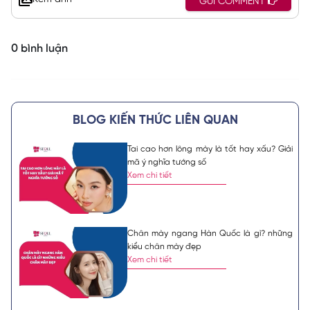
GỬI COMMENT
0 bình luận
BLOG KIẾN THỨC LIÊN QUAN
Tai cao hơn lông mày là tốt hay xấu? Giải
mã ý nghĩa tướng số
Xem chi tiết
Chân mày ngang Hàn Quốc là gì? những
kiểu chân mày đẹp
Xem chi tiết