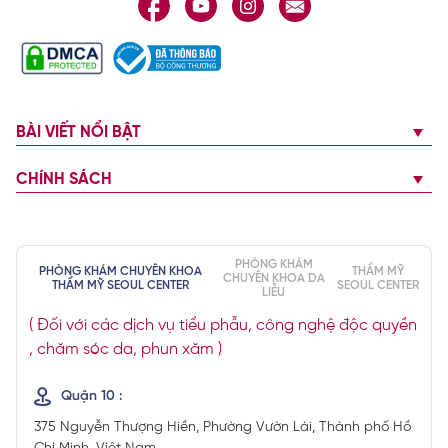
BÀI VIẾT NỔI BẬT
CHÍNH SÁCH
PHÒNG KHÁM
PHÒNG KHÁM CHUYÊN KHOA
THẨM MỸ
CHUYÊN KHOA DA
THẨM MỸ SEOUL CENTER
SEOUL CENTER
LIỄU
( Đối với các dịch vụ tiểu phẫu, công nghệ độc quyền
, chăm sóc da, phun xăm )
Quận 10 :
375 Nguyễn Thượng Hiền, Phường Vườn Lài, Thành phố Hồ