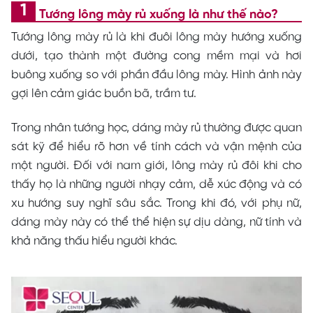
Tướng lông mày rủ xuống là như thế nào?
Tướng lông mày rủ là khi đuôi lông mày hướng xuống
dưới, tạo thành một đường cong mềm mại và hơi
buông xuống so với phần đầu lông mày. Hình ảnh này
gợi lên cảm giác buồn bã, trầm tư.
Trong nhân tướng học, dáng mày rủ thường được quan
sát kỹ để hiểu rõ hơn về tính cách và vận mệnh của
một người. Đối với nam giới, lông mày rủ đôi khi cho
thấy họ là những người nhạy cảm, dễ xúc động và có
xu hướng suy nghĩ sâu sắc. Trong khi đó, với phụ nữ,
dáng mày này có thể thể hiện sự dịu dàng, nữ tính và
khả năng thấu hiểu người khác.