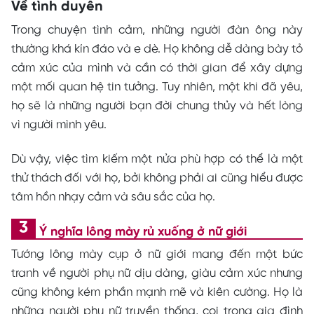
Về tình duyên
Trong chuyện tình cảm, những người đàn ông này
thường khá kín đáo và e dè. Họ không dễ dàng bày tỏ
cảm xúc của mình và cần có thời gian để xây dựng
một mối quan hệ tin tưởng. Tuy nhiên, một khi đã yêu,
họ sẽ là những người bạn đời chung thủy và hết lòng
vì người mình yêu.
Dù vậy, việc tìm kiếm một nửa phù hợp có thể là một
thử thách đối với họ, bởi không phải ai cũng hiểu được
tâm hồn nhạy cảm và sâu sắc của họ.
Ý nghĩa lông mày rủ xuống ở nữ giới
Tướng lông mày cụp ở nữ giới mang đến một bức
tranh về người phụ nữ dịu dàng, giàu cảm xúc nhưng
cũng không kém phần mạnh mẽ và kiên cường. Họ là
những người phụ nữ truyền thống, coi trọng gia đình