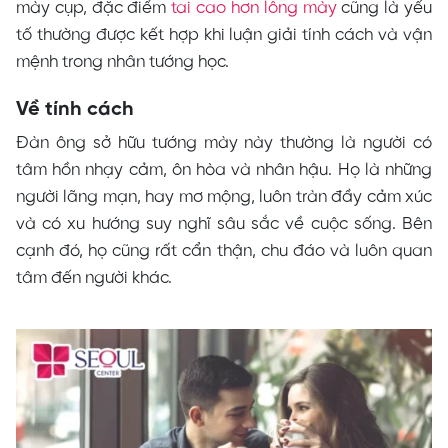
mày cụp, đặc điểm
tai cao hơn lông mày
cũng là yếu
tố thường được kết hợp khi luận giải tính cách và vận
mệnh trong nhân tướng học.
Về tính cách
Đàn ông sở hữu tướng mày này thường là người có
tâm hồn nhạy cảm, ôn hòa và nhân hậu. Họ là những
người lãng mạn, hay mơ mộng, luôn tràn đầy cảm xúc
và có xu hướng suy nghĩ sâu sắc về cuộc sống. Bên
cạnh đó, họ cũng rất cẩn thận, chu đáo và luôn quan
tâm đến người khác.