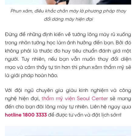
Phun xăm, điêu khắc chân mày là phương pháp thay
đổi dáng mày hiện đại
Đừng để những định kiến về tướng lông mày rủ xuống
trong nhân tướng học làm ảnh hưởng đến bạn. Bởi đó
không phải là thước đo hay tiêu chuẩn đánh giá một
người. Tuy nhiên, nếu bạn vẫn muốn thay đổi diện
mạo và cảm thấy tự tin hơn thì phun xăm thẩm mỹ sẽ
là giải pháp hoàn hảo.
Với đội ngũ chuyên gia giàu kinh nghiệm và công
nghệ hiện đại,
thẩm mỹ viện Seoul Center
sẽ mang
đến cho bạn đôi lông mày tự nhiên. Liên hệ ngay qua
hotline 1800 3333
để được tư vấn và đặt lịch sớm!