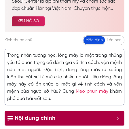
Seoul Center là địa chỉ thẩm mỹ và chăm sóc sắc
đẹp chuẩn Hàn tại Việt Nam. Chuyên thực hiện
các dịch vụ spa làm đẹp, chăm sóc da công nghệ
XEM HỒ SƠ
cao… Được nhiều khách hàng tin tưởng và lựa
chọn cải thiện vẻ đẹp tự nhiên.
Kích thước chữ
Mặc định
Lớn hơn
Trong nhân tướng học, lông mày là một trong những
yếu tố quan trọng để đánh giá về tính cách, vận mệnh
của một người. Đặc biệt, dáng lông mày rủ xuống
luôn thu hút sự tò mò của nhiều người. Liệu dáng lông
mày này có ẩn chứa bí mật gì về tính cách và vận
mệnh của người sở hữu? Cùng
Mẹo phun mày
khám
phá qua bài viết sau.
Nội dung chính