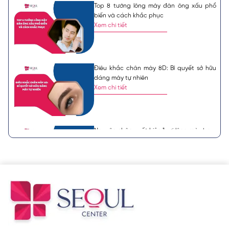
Top 8 tướng lông mày đàn ông xấu phổ
biến và cách khắc phục
Xem chi tiết
Điêu khắc chân mày 8D: Bí quyết sở hữu
dáng mày tự nhiên
Xem chi tiết
Nguyên nhân xuất hiện 1 sợi lông mày bạc,
ý nghĩa tướng số
Xem chi tiết
8 tướng lông mày phụ nữ xấu theo quan
niệm nhân tướng học
Xem chi tiết