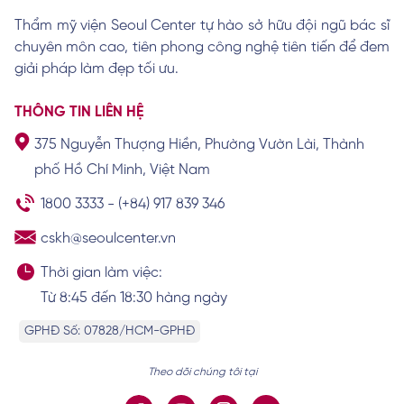
Thẩm mỹ viện Seoul Center tự hào sở hữu đội ngũ bác sĩ
chuyên môn cao, tiên phong công nghệ tiên tiến để đem
Cách làm lông mày rậm cho nam giới hiệu
quả tại nhà
giải pháp làm đẹp tối ưu.
Xem chi tiết
THÔNG TIN LIÊN HỆ
375 Nguyễn Thượng Hiền, Phường Vườn Lài, Thành
Khám phá tướng số, vận mệnh của người
phố Hồ Chí Minh, Việt Nam
có lông mày chữ nhất
Xem chi tiết
1800 3333
-
(+84) 917 839 346
cskh@seoulcenter.vn
Thời gian làm việc:
Từ 8:45 đến 18:30 hàng ngày
GPHĐ Số: 07828/HCM-GPHĐ
Theo dõi chúng tôi tại