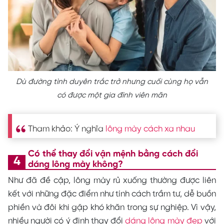
Dù đường tình duyên trắc trở nhưng cuối cùng họ vẫn
có được một gia đình viên mãn
Tham khảo: Ý nghĩa
lông mày cách xa nhau
Có thể thay đổi vận mệnh bằng cách đổi
dáng lông mày không?
Như đã đề cập, lông mày rủ xuống thường được liên
kết với những đặc điểm như tính cách trầm tư, dễ buồn
phiền và đôi khi gặp khó khăn trong sự nghiệp. Vì vậy,
nhiều người có ý định thay đổi
dáng lông mày đẹp
với