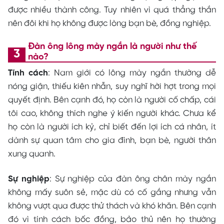
được nhiều thành công. Tuy nhiên vì quá thẳng thắn
nên đôi khi họ không được lòng bạn bè, đồng nghiệp.
Đàn ông lông mày ngắn là người như thế
nào?
Tính cách
: Nam giới có lông mày ngắn thường dễ
nóng giận, thiếu kiên nhẫn, suy nghĩ hời hợt trong mọi
quyết định. Bên cạnh đó, họ còn là người cố chấp, cái
tôi cao, không thích nghe ý kiến người khác. Chưa kể
họ còn là người ích kỷ, chỉ biết đến lợi ích cá nhân, ít
dành sự quan tâm cho gia đình, bạn bè, người thân
xung quanh.
Sự nghiệp
: Sự nghiệp của đàn ông chân mày ngắn
không mấy suôn sẻ, mặc dù có cố gắng nhưng vẫn
không vượt qua được thử thách và khó khăn. Bên cạnh
đó vì tính cách bốc đồng, bảo thủ nên họ thường