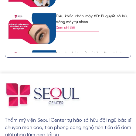
Điêu khắc chân mày 8D: Bí quyết sở hữu
dáng mày tự nhiên
Xem chi tiết
Nguyên nhân xuất hiện 1 sợi lông mày bạc,
ý nghĩa tướng số
Xem chi tiết
8 tướng lông mày phụ nữ xấu theo quan
niệm nhân tướng học
Xem chi tiết
Thẩm mỹ viện Seoul Center tự hào sở hữu đội ngũ bác sĩ
chuyên môn cao, tiên phong công nghệ tiên tiến để đem
Cách làm lông mày rậm cho nam giới hiệu
quả tại nhà
giải pháp làm đẹp tối ưu.