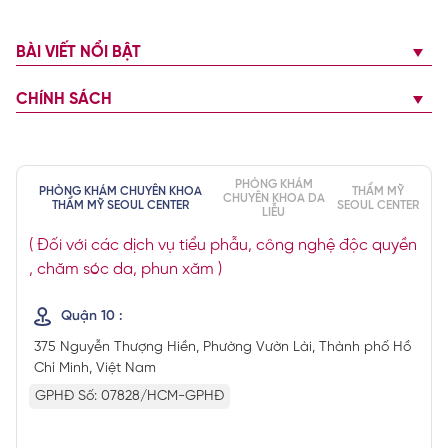
BÀI VIẾT NỔI BẬT
CHÍNH SÁCH
PHÒNG KHÁM
PHÒNG KHÁM CHUYÊN KHOA
THẨM MỸ
CHUYÊN KHOA DA
THẨM MỸ SEOUL CENTER
SEOUL CENTER
LIỄU
( Đối với các dịch vụ tiểu phẫu, công nghệ độc quyền
, chăm sóc da, phun xăm )
Quận 10 :
375 Nguyễn Thượng Hiền, Phường Vườn Lài, Thành phố Hồ
Chí Minh, Việt Nam
GPHĐ Số: 07828/HCM-GPHĐ