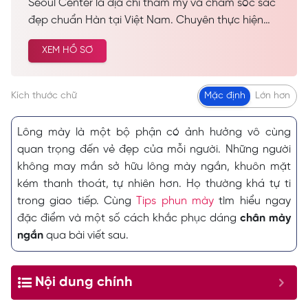
Seoul Center là địa chỉ thẩm mỹ và chăm sóc sắc
đẹp chuẩn Hàn tại Việt Nam. Chuyên thực hiện
các dịch vụ spa làm đẹp, chăm sóc da công nghệ
XEM HỒ SƠ
cao… Được nhiều khách hàng tin tưởng và lựa
chọn cải thiện vẻ đẹp tự nhiên.
Kích thước chữ
Mặc định
Lớn hơn
Lông mày là một bộ phận có ảnh hưởng vô cùng
quan trọng đến vẻ đẹp của mỗi người. Những người
không may mắn sở hữu lông mày ngắn, khuôn mặt
kém thanh thoát, tự nhiên hơn. Họ thường khá tự ti
trong giao tiếp. Cùng
Tips phun mày
tìm hiểu ngay
đặc điểm và một số cách khắc phục dáng
chân mày
ngắn
qua bài viết sau.
Nội dung chính