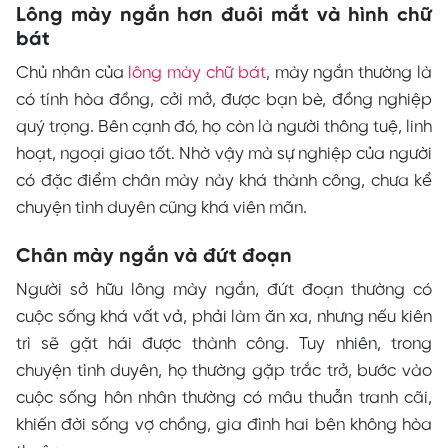
Lông mày ngắn hơn đuôi mắt và hình chữ
bát
Chủ nhân của
lông mày chữ bát
, mày ngắn thường là
có tính hòa đồng, cởi mở, được bạn bè, đồng nghiệp
quý trọng. Bên cạnh đó, họ còn là người thông tuệ, linh
hoạt, ngoại giao tốt. Nhờ vậy mà sự nghiệp của người
có đặc điểm chân mày này khá thành công, chưa kể
chuyện tình duyên cũng khá viên mãn.
Chân mày ngắn và đứt đoạn
Người sở hữu lông mày ngắn, đứt đoạn thường có
cuộc sống khá vất vả, phải làm ăn xa, nhưng nếu kiên
trì sẽ gặt hái được thành công. Tuy nhiên, trong
chuyện tình duyên, họ thường gặp trắc trở, bước vào
cuộc sống hôn nhân thường có mâu thuẫn tranh cãi,
khiến đời sống vợ chồng, gia đình hai bên không hòa