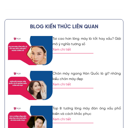
BLOG KIẾN THỨC LIÊN QUAN
Tai cao hơn lông mày là tốt hay xấu? Giải
mã ý nghĩa tướng số
Xem chi tiết
Chân mày ngang Hàn Quốc là gì? những
kiểu chân mày đẹp
Xem chi tiết
Top 8 tướng lông mày đàn ông xấu phổ
biến và cách khắc phục
Xem chi tiết