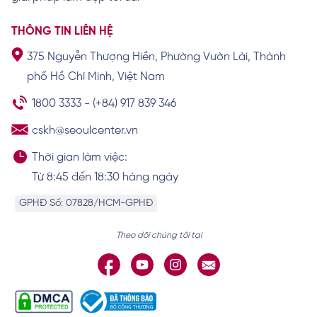
Xem chi tiết
THÔNG TIN LIÊN HỆ
375 Nguyễn Thượng Hiền, Phường Vườn Lài, Thành
Khám phá tướng số, vận mệnh của người
phố Hồ Chí Minh, Việt Nam
có lông mày chữ nhất
Xem chi tiết
1800 3333
-
(+84) 917 839 346
cskh@seoulcenter.vn
Thời gian làm việc:
Từ 8:45 đến 18:30 hàng ngày
GPHĐ Số: 07828/HCM-GPHĐ
Theo dõi chúng tôi tại