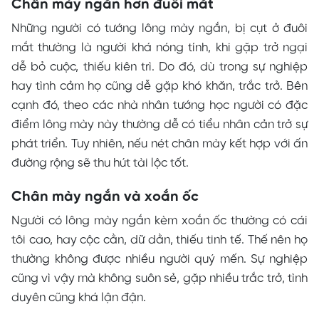
Chân mày ngắn hơn đuôi mắt
Những người có tướng lông mày ngắn, bị cụt ở đuôi
mắt thường là người khá nóng tính, khi gặp trở ngại
dễ bỏ cuộc, thiếu kiên trì. Do đó, dù trong sự nghiệp
hay tình cảm họ cũng dễ gặp khó khăn, trắc trở. Bên
cạnh đó, theo các nhà nhân tướng học người có đặc
điểm lông mày này thường dễ có tiểu nhân cản trở sự
phát triển. Tuy nhiên, nếu nét chân mày kết hợp với ấn
đường rộng sẽ thu hút tài lộc tốt.
Chân mày ngắn và xoắn ốc
Người có lông mày ngắn kèm xoắn ốc thường có cái
tôi cao, hay cộc cằn, dữ dằn, thiếu tinh tế. Thế nên họ
thường không được nhiều người quý mến. Sự nghiệp
cũng vì vậy mà không suôn sẻ, gặp nhiều trắc trở, tình
duyên cũng khá lận đận.