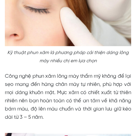
Kỹ thuật phun xăm là phương pháp cải thiện dáng lông
mày nhiều chị em lựa chọn
Công nghệ phun xăm lông mày thẩm mỹ không để lại
sẹo mang đến hàng chân mày tự nhiên, phù hợp với
mọi dáng khuôn mặt. Mực xăm có chiết xuất từ thiên
nhiên nên bạn hoàn toàn có thể an tâm về khả năng
bám màu, độ lên màu chuẩn và thời gian lưu giữ kéo
dài từ 3 – 5 năm.