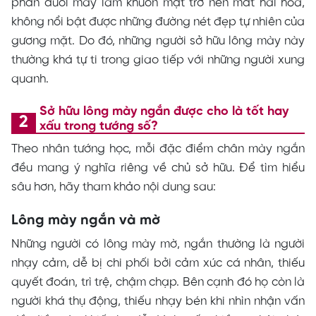
phần đuôi mày làm khuôn mặt trở nên mất hài hòa,
không nổi bật được những đường nét đẹp tự nhiên của
gương mặt. Do đó, những người sở hữu lông mày này
thường khá tự ti trong giao tiếp với những người xung
quanh.
Sở hữu lông mày ngắn được cho là tốt hay
xấu trong tướng số?
Theo nhân tướng học, mỗi đặc điểm chân mày ngắn
đều mang ý nghĩa riêng về chủ sở hữu. Để tìm hiểu
sâu hơn, hãy tham khảo nội dung sau:
Lông mày ngắn và mờ
Những người có lông mày mờ, ngắn thường là người
nhạy cảm, dễ bị chi phối bởi cảm xúc cá nhân, thiếu
quyết đoán, trì trệ, chậm chạp. Bên cạnh đó họ còn là
người khá thụ động, thiếu nhạy bén khi nhìn nhận vấn