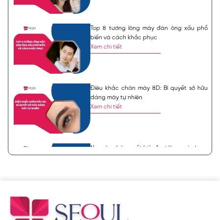
Top 8 tướng lông mày đàn ông xấu phổ
biến và cách khắc phục
Xem chi tiết
Điêu khắc chân mày 8D: Bí quyết sở hữu
dáng mày tự nhiên
Xem chi tiết
Nguyên nhân xuất hiện 1 sợi lông mày bạc,
ý nghĩa tướng số
Xem chi tiết
8 tướng lông mày phụ nữ xấu theo quan
niệm nhân tướng học