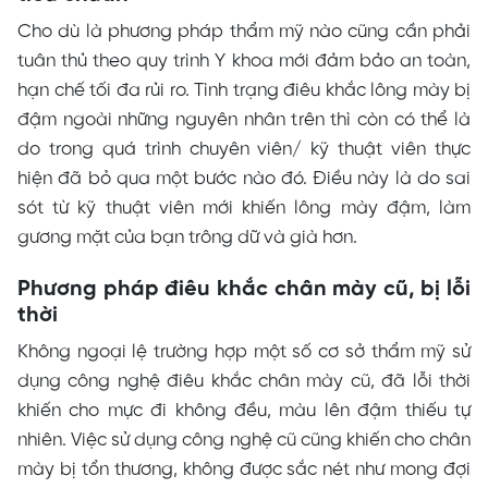
Cho dù là phương pháp thẩm mỹ nào cũng cần phải
tuân thủ theo quy trình Y khoa mới đảm bảo an toàn,
hạn chế tối đa rủi ro. Tình trạng điêu khắc lông mày bị
đậm ngoài những nguyên nhân trên thì còn có thể là
do trong quá trình chuyên viên/ kỹ thuật viên thực
hiện đã bỏ qua một bước nào đó. Điều này là do sai
sót từ kỹ thuật viên mới khiến lông mày đậm, làm
gương mặt của bạn trông dữ và già hơn.
Phương pháp điêu khắc chân mày cũ, bị lỗi
thời
Không ngoại lệ trường hợp một số cơ sở thẩm mỹ sử
dụng công nghệ điêu khắc chân mày cũ, đã lỗi thời
khiến cho mực đi không đều, màu lên đậm thiếu tự
nhiên. Việc sử dụng công nghệ cũ cũng khiến cho chân
mày bị tổn thương, không được sắc nét như mong đợi