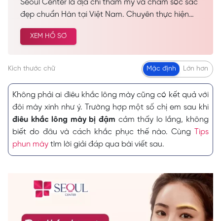
Seoul Center là địa chỉ thẩm mỹ và chăm sóc sắc
đẹp chuẩn Hàn tại Việt Nam. Chuyên thực hiện
các dịch vụ spa làm đẹp, chăm sóc da công nghệ
XEM HỒ SƠ
cao… Được nhiều khách hàng tin tưởng và lựa
chọn cải thiện vẻ đẹp tự nhiên.
Kích thước chữ
Mặc định
Lớn hơn
Không phải ai điêu khắc lông mày cũng có kết quả với
đôi mày xinh như ý. Trường hợp một số chị em sau khi
điêu khắc lông mày bị đậm
cảm thấy lo lắng, không
biết do đâu và cách khắc phục thế nào. Cùng
Tips
phun mày
tìm lời giải đáp qua bài viết sau.