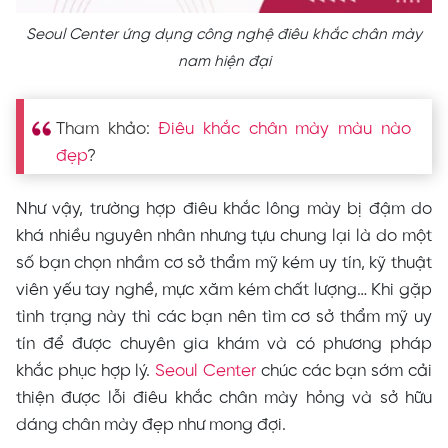
Seoul Center ứng dụng công nghệ điêu khắc chân mày
nam hiện đại
Tham khảo:
Điêu khắc chân mày màu nào
đẹp
?
Như vậy, trường hợp điêu khắc lông mày bị đậm do
khá nhiều nguyên nhân nhưng tựu chung lại là do một
số bạn chọn nhầm cơ sở thẩm mỹ kém uy tín, kỹ thuật
viên yếu tay nghề, mực xăm kém chất lượng… Khi gặp
tình trạng này thì các bạn nên tìm cơ sở thẩm mỹ uy
tín để được chuyên gia khám và có phương pháp
khắc phục hợp lý.
Seoul Center
chúc các bạn sớm cải
thiện được lỗi điêu khắc chân mày hỏng và sở hữu
dáng chân mày đẹp như mong đợi.