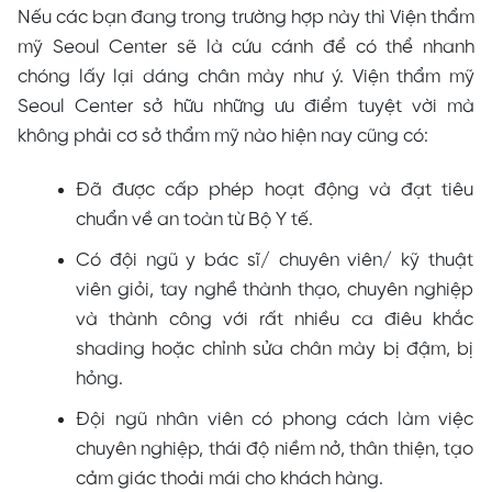
Nếu các bạn đang trong trường hợp này thì Viện thẩm
mỹ Seoul Center sẽ là cứu cánh để có thể nhanh
chóng lấy lại dáng chân mày như ý. Viện thẩm mỹ
Seoul Center sở hữu những ưu điểm tuyệt vời mà
không phải cơ sở thẩm mỹ nào hiện nay cũng có:
Đã được cấp phép hoạt động và đạt tiêu
chuẩn về an toàn từ Bộ Y tế.
Có đội ngũ y bác sĩ/ chuyên viên/ kỹ thuật
viên giỏi, tay nghề thành thạo, chuyên nghiệp
và thành công với rất nhiều ca điêu khắc
shading hoặc chỉnh sửa chân mày bị đậm, bị
hỏng.
Đội ngũ nhân viên có phong cách làm việc
chuyên nghiệp, thái độ niềm nở, thân thiện, tạo
cảm giác thoải mái cho khách hàng.