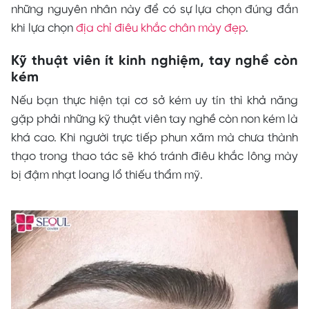
những nguyên nhân này để có sự lựa chọn đúng đắn
khi lựa chọn
địa chỉ điêu khắc chân mày đẹp
.
Kỹ thuật viên ít kinh nghiệm, tay nghề còn
kém
Nếu bạn thực hiện tại cơ sở kém uy tín thì khả năng
gặp phải những kỹ thuật viên tay nghề còn non kém là
khá cao. Khi người trực tiếp phun xăm mà chưa thành
thạo trong thao tác sẽ khó tránh điêu khắc lông mày
bị đậm nhạt loang lổ thiếu thẩm mỹ.