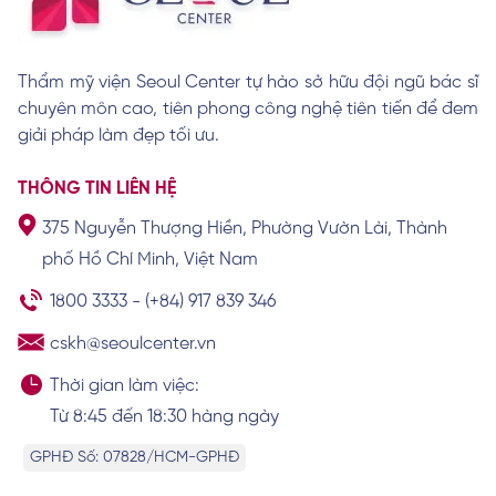
Xem chi tiết
Thẩm mỹ viện Seoul Center tự hào sở hữu đội ngũ bác sĩ
chuyên môn cao, tiên phong công nghệ tiên tiến để đem
Cách làm lông mày rậm cho nam giới hiệu
quả tại nhà
giải pháp làm đẹp tối ưu.
Xem chi tiết
THÔNG TIN LIÊN HỆ
375 Nguyễn Thượng Hiền, Phường Vườn Lài, Thành
Khám phá tướng số, vận mệnh của người
phố Hồ Chí Minh, Việt Nam
có lông mày chữ nhất
Xem chi tiết
1800 3333
-
(+84) 917 839 346
cskh@seoulcenter.vn
Thời gian làm việc:
Từ 8:45 đến 18:30 hàng ngày
GPHĐ Số: 07828/HCM-GPHĐ