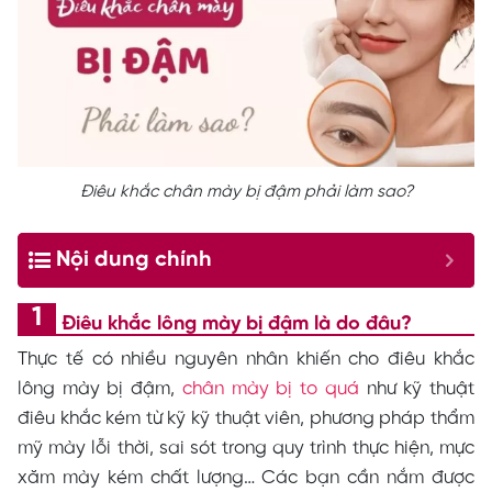
Điêu khắc chân mày bị đậm phải làm sao?
Nội dung chính
Điêu khắc lông mày bị đậm là do đâu?
Thực tế có nhiều nguyên nhân khiến cho điêu khắc
lông mày bị đậm,
chân mày bị to quá
như kỹ thuật
điêu khắc kém từ kỹ kỹ thuật viên, phương pháp thẩm
mỹ mày lỗi thời, sai sót trong quy trình thực hiện, mực
xăm mày kém chất lượng… Các bạn cần nắm được