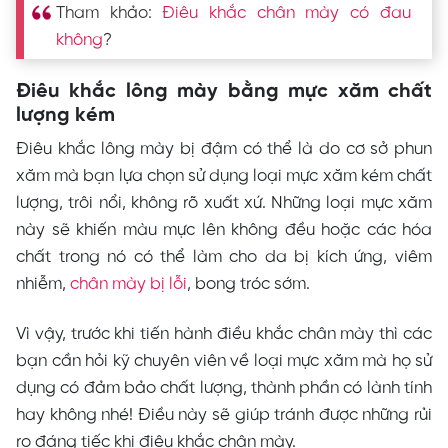
Tham khảo:
Điêu khắc chân mày có đau
không
?
Điêu khắc lông mày bằng mực xăm chất
lượng kém
Điêu khắc lông mày bị đậm có thể là do cơ sở phun
xăm mà bạn lựa chọn sử dụng loại mực xăm kém chất
lượng, trôi nổi, không rõ xuất xứ. Những loại mực xăm
này sẽ khiến màu mực lên không đều hoặc các hóa
chất trong nó có thể làm cho da bị kích ứng, viêm
nhiễm,
chân mày bị lỗi
, bong tróc sớm.
Vì vậy, trước khi tiến hành điều khắc chân mày thì các
bạn cần hỏi kỹ chuyên viên về loại mực xăm mà họ sử
dụng có đảm bảo chất lượng, thành phần có lành tính
hay không nhé! Điều này sẽ giúp tránh được những rủi
ro đáng tiếc khi điêu khắc chân mày.