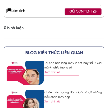
Kèm ảnh
GỬI COMMENT
0 bình luận
BLOG KIẾN THỨC LIÊN QUAN
Tai cao hơn lông mày là tốt hay xấu? Giải
mã ý nghĩa tướng số
Xem chi tiết
Chân mày ngang Hàn Quốc là gì? những
kiểu chân mày đẹp
Xem chi tiết