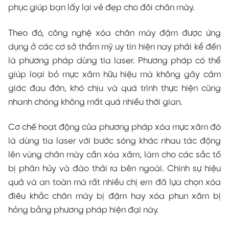
phục giúp bạn lấy lại vẻ đẹp cho đôi chân mày.
Theo đó, công nghệ xóa chân mày đậm được ứng
dụng ở các cơ sở thẩm mỹ uy tín hiện nay phải kể đến
là phương pháp dùng tia laser. Phương pháp có thể
giúp loại bỏ mực xăm hữu hiệu mà không gây cảm
giác đau đớn, khó chịu và quá trình thực hiện cũng
nhanh chóng không mất quá nhiều thời gian.
Cơ chế hoạt động của phương pháp xóa mực xăm đó
là dùng tia laser với bước sóng khác nhau tác động
lên vùng chân mày cần xóa xăm, làm cho các sắc tố
bị phân hủy và đào thải ra bên ngoài. Chính sự hiệu
quả và an toàn mà rất nhiều chị em đã lựa chọn xóa
điêu khắc chân mày bị đậm hay xóa phun xăm bị
hỏng bằng phương pháp hiện đại này.