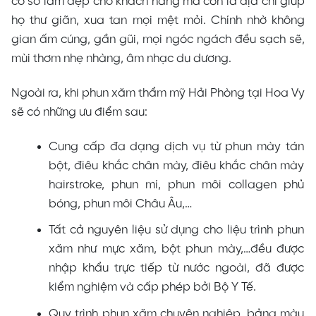
cơ sở làm đẹp cho khách hàng mà còn là địa chỉ giúp
họ thư giãn, xua tan mọi mệt mỏi. Chính nhờ không
gian ấm cúng, gần gũi, mọi ngóc ngách đều sạch sẽ,
mùi thơm nhẹ nhàng, âm nhạc du dương.
Ngoài ra, khi phun xăm thẩm mỹ Hải Phòng tại Hoa Vy
sẽ có những ưu điểm sau:
Cung cấp đa dạng dịch vụ từ phun mày tán
bột, điêu khắc chân mày, điêu khắc chân mày
hairstroke, phun mí, phun môi collagen phủ
bóng, phun môi Châu Âu,…
Tất cả nguyên liệu sử dụng cho liệu trình phun
xăm như mực xăm, bột phun mày,…đều được
nhập khẩu trực tiếp từ nước ngoài, đã được
kiểm nghiệm và cấp phép bởi Bộ Y Tế.
Quy trình phun xăm chuyên nghiệp, bảng màu