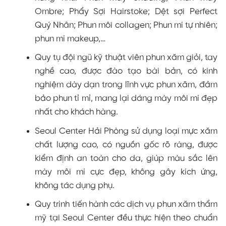
Ombre; Phẩy Sợi Hairstoke; Dệt sợi Perfect
Quý Nhân; Phun môi collagen; Phun mí tự nhiên;
phun mí makeup,…
Quy tụ đội ngũ kỹ thuật viên phun xăm giỏi, tay
nghề cao, được đào tạo bài bản, có kinh
nghiệm dày dạn trong lĩnh vực phun xăm, đảm
bảo phun tỉ mỉ, mang lại dáng mày môi mí đẹp
nhất cho khách hàng.
Seoul Center Hải Phòng sử dụng loại mực xăm
chất lượng cao, có nguồn gốc rõ ràng, được
kiểm định an toàn cho da, giúp màu sắc lên
mày môi mí cực đẹp, không gây kích ứng,
không tác dụng phụ.
Quy trình tiến hành các dịch vụ phun xăm thẩm
mỹ tại Seoul Center đều thực hiện theo chuẩn