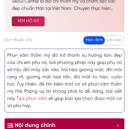
Seoul Center là địa chỉ thẩm mỹ và chăm sóc sắc
đẹp chuẩn Hàn tại Việt Nam. Chuyên thực hiện
các dịch vụ spa làm đẹp, chăm sóc da công nghệ
XEM HỒ SƠ
cao… Được nhiều khách hàng tin tưởng và lựa
chọn cải thiện vẻ đẹp tự nhiên.
Kích thước chữ
Mặc định
Lớn hơn
Phun xăm thẩm mỹ đã trở thành xu hướng làm đẹp
của chị em phụ nữ, bởi phương pháp này giúp phụ nữ
sở hữu đôi mày sắc sảo, hài hòa gương mặt; đôi môi
rạng rỡ, gương mặt tươi tắn, đôi mắt to tròn, cuốn
hút. Tuy nhiên, để tìm kiếm một cơ sở phun xăm thẩm
mỹ Hải Phòng uy tín không phải là dễ dàng, bài viết
này
Tips phun xăm
sẽ giúp bạn lựa chọn được một cơ
sở phù hợp.
Nội dung chính