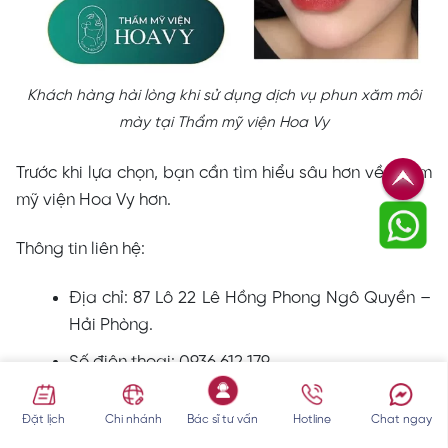
Khách hàng hài lòng khi sử dụng dịch vụ phun xăm môi
mày tại Thẩm mỹ viện Hoa Vy
Trước khi lựa chọn, bạn cần tìm hiểu sâu hơn về Thẩm
mỹ viện Hoa Vy hơn.
Thông tin liên hệ:
Địa chỉ: 87 Lô 22 Lê Hồng Phong Ngô Quyền –
Hải Phòng.
Số điện thoại: 0936 612 179
Phun xăm Thiên Kim
Đặt lịch
Chi nhánh
Bác sĩ tư vấn
Hotline
Chat ngay
Phun xăm Thiên Kim đã thành lập và phát triển hơn 20