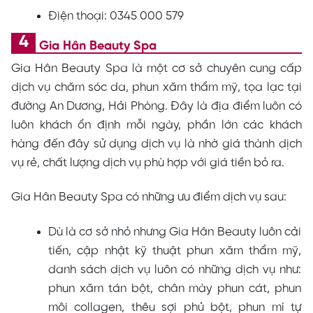
Điện thoại: 0345 000 579
Gia Hân Beauty Spa
Gia Hân Beauty Spa là một cơ sở chuyên cung cấp
dịch vụ chăm sóc da, phun xăm thẩm mỹ, tọa lạc tại
đường An Dương, Hải Phòng. Đây là địa điểm luôn có
luôn khách ổn định mỗi ngày, phần lớn các khách
hàng đến đây sử dụng dịch vụ là nhờ giá thành dịch
vụ rẻ, chất lượng dịch vụ phù hợp với giá tiền bỏ ra.
Gia Hân Beauty Spa có những ưu điểm dịch vụ sau:
Dù là cơ sở nhỏ nhưng Gia Hân Beauty luôn cải
tiến, cập nhật kỹ thuật phun xăm thẩm mỹ,
danh sách dịch vụ luôn có những dịch vụ như:
phun xăm tán bột, chân mày phun cát, phun
môi collagen, thêu sợi phủ bột, phun mí tự