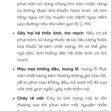
phun xăm sử dụng chung kim xăm hoặc dụng
cụ không được khử khuẩn hoàn toàn, sẽ làm
tăng nguy cơ lây truyền các bệnh nguy hiểm
qua đường máu như viêm gan B, C, HIV.
Gây hại hệ thần kinh, tim mạch
: Nếu cơ sở
phun xăm, sử dụng thuốc tê sai liều lượng hoặc
loại thuốc tê kém chất lượng, thì có thể gây
ngộ độc, ảnh hưởng đến hệ thần kinh và tim
mạch.
Màu mực không đều, loang lổ
: loang lỗ Mực
xăm chất lượng kém thường không giữ màu tốt,
dễ bị phai màu không đều, trổ xanh trổ đỏ sau
một thời gian ngắn, gây mất thẩm mỹ.
Cháy tê môi
: Đây là tình trạng môi bị tổn
thương sau khi phun xăm môi, nguyên nhân