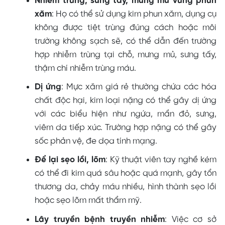
Nhiễm trùng, sưng tấy, mưng mủ vùng phun
xăm
: Họ có thể sử dụng kim phun xăm, dụng cụ
không được tiệt trùng đúng cách hoặc môi
trường không sạch sẽ, có thể dẫn đến trường
hợp nhiễm trùng tại chỗ, mưng mủ, sưng tấy,
thậm chí nhiễm trùng máu.
Dị ứng
: Mực xăm giá rẻ thường chứa các hóa
chất độc hại, kim loại nặng có thể gây dị ứng
với các biểu hiện như ngứa, mẩn đỏ, sưng,
viêm da tiếp xúc. Trường hợp nặng có thể gây
sốc phản vệ, đe dọa tính mạng.
Để lại sẹo lồi, lõm
: Kỹ thuật viên tay nghề kém
có thể đi kim quá sâu hoặc quá mạnh, gây tổn
thương da, chảy máu nhiều, hình thành sẹo lồi
hoặc sẹo lõm mất thẩm mỹ.
Lây truyền bệnh truyền nhiễm
: Việc cơ sở