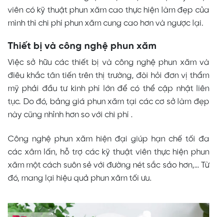
viên có kỹ thuật phun xăm cao thực hiện làm đẹp của
mình thì chi phí phun xăm cung cao hơn và ngược lại.
Thiết bị và công nghệ phun xăm
Việc sở hữu các thiết bị và công nghệ phun xăm và
điêu khắc tân tiến trên thị trường, đòi hỏi đơn vị thẩm
mỹ phải đầu tư kinh phí lớn để có thể cập nhật liên
tục. Do đó, bảng giá phun xăm tại các cơ sở làm đẹp
này cũng nhỉnh hơn so với chi phí .
Công nghệ phun xăm hiện đại giúp hạn chế tối đa
các xâm lấn, hỗ trợ các kỹ thuật viên thực hiện phun
xăm một cách suôn sẻ với đường nét sắc sảo hơn,… Từ
đó, mang lại hiệu quả phun xăm tối ưu.