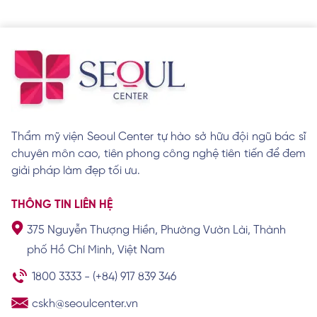
Xem chi tiết
Xóa hình xăm bao nhiêu tiền? Bảng giá
theo kích thước T8.2026
Xem chi tiết
Thẩm mỹ viện Seoul Center tự hào sở hữu đội ngũ bác sĩ
Phun xăm thẩm mỹ là gì? Tổng hợp kiến
chuyên môn cao, tiên phong công nghệ tiên tiến để đem
thức phun xăm từ A-Z
giải pháp làm đẹp tối ưu.
Xem chi tiết
THÔNG TIN LIÊN HỆ
375 Nguyễn Thượng Hiền, Phường Vườn Lài, Thành
phố Hồ Chí Minh, Việt Nam
TOP 14 địa chỉ xóa hình xăm uy tín tại
TPHCM
1800 3333
-
(+84) 917 839 346
Xem chi tiết
cskh@seoulcenter.vn