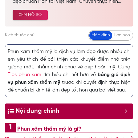
đẹp chuẩn Hàn tại Việt Nam. Chuyên thực hiện
các dịch vụ spa làm đẹp, chăm sóc da công nghệ
XEM HỒ SƠ
cao… Được nhiều khách hàng tin tưởng và lựa
chọn cải thiện vẻ đẹp tự nhiên.
Kích thước chữ
Mặc định
Lớn hơn
Phun xăm thẩm mỹ là dịch vụ làm đẹp được nhiều chị
em yêu thích để cải thiện các khuyết điểm nhỏ trên
gương mặt, nhằm chinh phục vẻ đẹp hoàn mỹ. Cùng
Tips phun xăm
tìm hiểu chi tiết hơn về
bảng giá dịch
vụ phun xăm thẩm mỹ
trước khi quyết định thực hiện
để chuẩn bị kinh tế làm đẹp tốt hơn qua bài viết sau.
Nội dung chính
Phun xăm thẩm mỹ là gì?