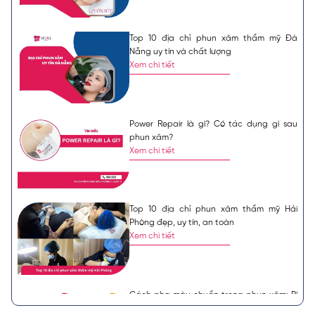
Top 10 địa chỉ phun xăm thẩm mỹ Đà
Nẵng uy tín và chất lượng
Xem chi tiết
Power Repair là gì? Có tác dụng gì sau
phun xăm?
Xem chi tiết
Top 10 địa chỉ phun xăm thẩm mỹ Hải
Phòng đẹp, uy tín, an toàn
Xem chi tiết
Cách pha màu chuẩn trong phun xăm: Bí
kíp dành cho người mới