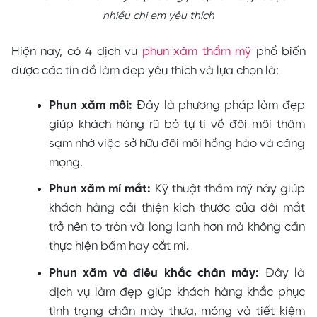
nhiều chị em yêu thích
Hiện nay, có 4 dịch vụ
phun xăm thẩm mỹ
phổ biến
được các tín đồ làm đẹp yêu thích và lựa chọn là:
Phun xăm môi:
Đây là phương pháp làm đẹp
giúp khách hàng rũ bỏ tự ti về đôi môi thâm
sạm nhờ việc sở hữu đôi môi hồng hào và căng
mọng.
Phun xăm mí mắt:
Kỹ thuật thẩm mỹ này giúp
khách hàng cải thiện kích thước của đôi mắt
trở nên to tròn và long lanh hơn mà không cần
thực hiện bấm hay cắt mí.
Phun xăm và điêu khắc chân mày:
Đây là
dịch vụ làm đẹp giúp khách hàng khắc phục
tình trạng chân mày thưa, mỏng và tiết kiệm