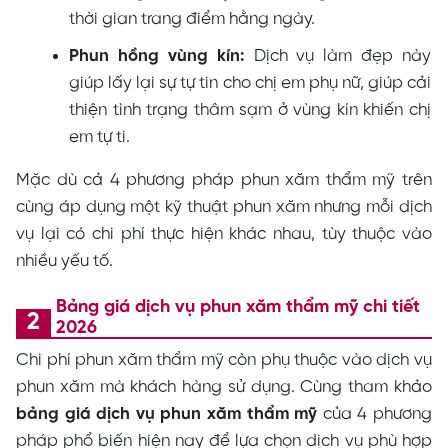
thời gian trang điểm hằng ngày.
Phun hồng vùng kín:
Dịch vụ làm đẹp này
giúp lấy lại sự tự tin cho chị em phụ nữ, giúp cải
thiện tình trạng thâm sạm ở vùng kín khiến chị
em tự ti.
Mặc dù cả 4 phương pháp phun xăm thẩm mỹ trên
cùng áp dụng một kỹ thuật phun xăm nhưng mỗi
dịch
vụ
lại có chi phí thực hiện khác nhau, tùy thuộc vào
nhiều yếu tố.
Bảng giá
dịch vụ phun xăm thẩm mỹ
chi tiết
2026
Chi phí phun xăm thẩm mỹ còn phụ thuộc vào dịch vụ
phun xăm mà khách hàng sử dụng. Cùng tham khảo
bảng giá dịch vụ phun xăm thẩm mỹ
của 4 phương
pháp phổ biến hiện nay để lựa chọn dịch vụ phù hợp