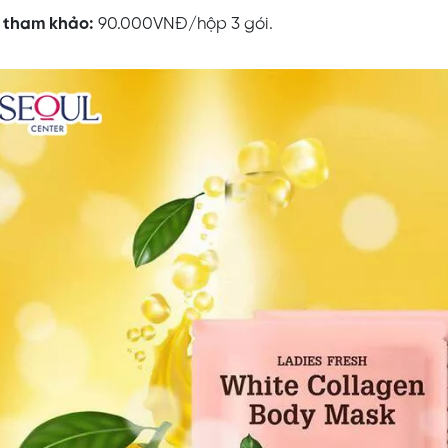
 tham khảo:
90.000VNĐ/hộp 3 gói.