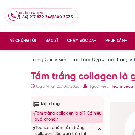
TƯ VẤN & ĐẶT LỊCH
(+84) 917 839 346
1800 3333
VỀ CHÚNG TÔI
BÁC SĨ
CHĂM SÓC DA
PHUN XĂM
Trang Chủ
»
Kiến Thức Làm Đẹp
»
Tắm trắng
»
Tắm trắng collagen là 
Cập Nhật 25/06/2026
Người viết:
Team Seoul
Nội dung
Tắm trắng collagen là gì? Có hiệu
1
quả không?
Top sản phẩm tắm trắng
2
collagen hiệu quả trên thị