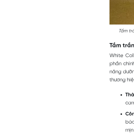
Tắm trắ
Tắm trắ
White Col
phần chín
năng dưỡn
thương hiệ
Thà
cam
Côn
bào
mịn