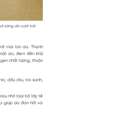
uả sáng da vượt trội
với mọi làn da. Thành
 mặt da, đem đến khả
gen chất lượng, thuộc
c, dầu oliu, trà xanh,
màu nhờ loại bỏ lớp tế
a giúp da đàn hồi và