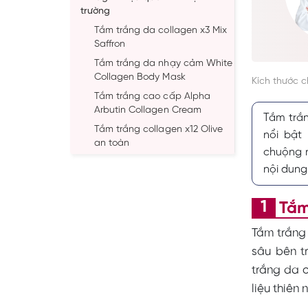
trường
Tắm trắng da collagen x3 Mix
Saffron
Tắm trắng da nhạy cảm White
Collagen Body Mask
Kích thước 
Tắm trắng cao cấp Alpha
Arbutin Collagen Cream
Tắm trắn
Tắm trắng collagen x12 Olive
nổi bật
an toàn
chuộng 
Bột tắm trắng collagen x3 GK
nội dung
Cosmetic từ Việt Nam
Tắm trắng Detox collagen tươi
Tắm
ngay tại nhà
Tắm trắng collagen G9 từ thiên
Tắm trắng
nhiên
sâu bên t
Tắm trắng toàn thân hiệu quả
trắng da c
DNA collagen
liệu thiên 
Tắm trắng toàn thân collagen