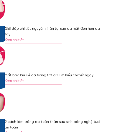
nh nghiệm dày
iệp, bác sĩ đã
óc da và làm
 phần mang lại
Giải đáp chi tiết nguyên nhân tại sao da mặt đen hơn da
.
tay
Mặc định
Lớn hơn
Xem chi tiết
g trở nên gợi cảm và
hương pháp được ưa
s tắm trắng
theo dõi
 sức sống hơn.
Mất bao lâu để da trắng trở lại? Tìm hiểu chi tiết ngay
Xem chi tiết
ng?
 nuôi dưỡng làn da từ
ng mịn đều màu. Dưỡng
 chiết xuất từ nguyên
9 cách làm trắng da toàn thân sau sinh bằng nghệ tươi
an toàn