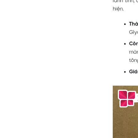
lành tính,
hiện.
Thà
Gly
Cô
màn
tôn
Giá