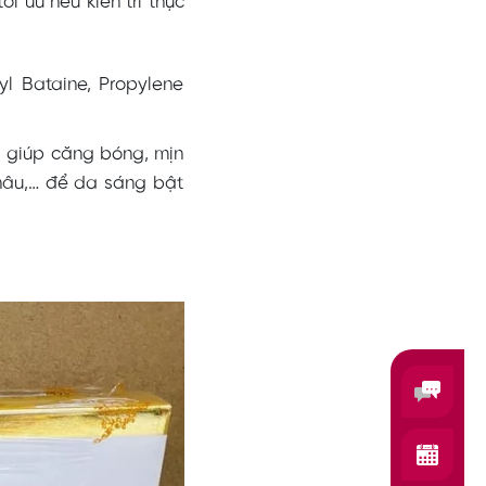
i ưu nếu kiên trì thực
l Bataine, Propylene
g giúp căng bóng, mịn
nâu,… để da sáng bật