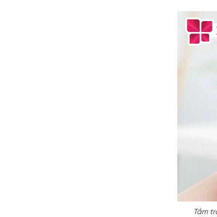
vitamin C Grape Seed Extract
Sữa tắm trắng collagen Benew
Whitening Body
Lưu ý gì khi dùng sản phẩm tắm
3
trắng collagen?
Tắm tr