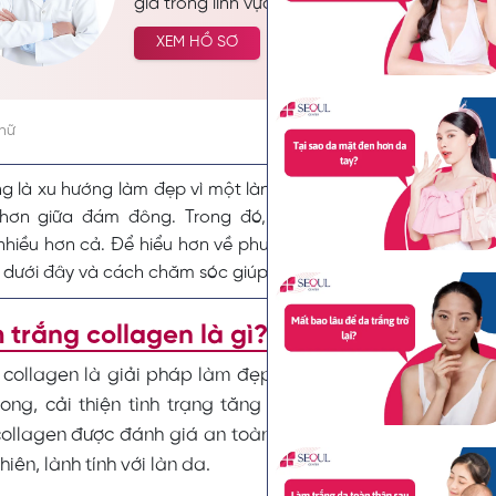
gia trong lĩnh vực da liễu, với hơn 28 năm ki
dặn trong nghề. Trong suốt hành trình sự ngh
XEM HỒ SƠ
thực hiện thành công hàng nghìn ca chăm s
đẹp cho khách hàng trên khắp cả nước, góp
sự tự tin và vẻ đẹp hoàn hảo cho nhiều người
chữ
g là xu hướng làm đẹp vì một làn da trắng mịn giúp các nàn
 hơn giữa đám đông. Trong đó, tắm trắng collagen là p
nhiều hơn cả. Để hiểu hơn về phương pháp này hãy cùng
Tip
 dưới đây và cách chăm sóc giúp duy trì làn da sáng hồng và
 trắng collagen là gì? Có hiệu quả khô
 collagen là giải pháp làm đẹp cung cấp dưỡng chất để
rong, cải thiện tình trạng tăng sinh sắc tố giúp da sá
ollagen được đánh giá an toàn và hiệu quả vì thành phần
nhiên, lành tính với làn da.