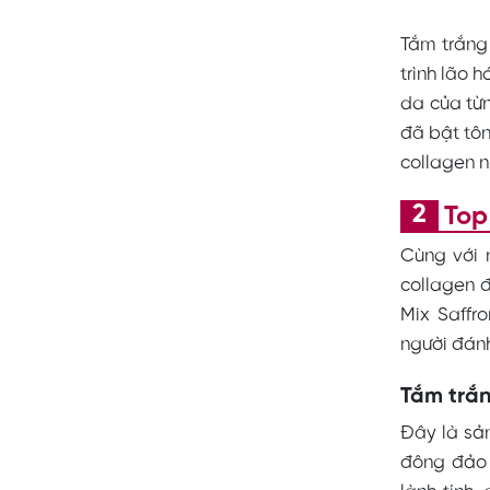
Tắm trắng
trình lão 
da của từn
đã bật tôn
collagen n
Top 
Cùng với 
collagen 
Mix Saffr
người đánh
Tắm trắn
Đây là sả
đông đảo 