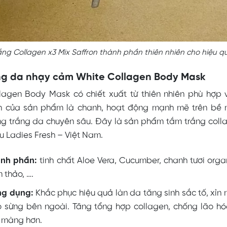
ng Collagen x3 Mix Saffron thành phần thiên nhiên cho hiệu q
ng da nhạy cảm White Collagen Body Mask
lagen Body Mask có chiết xuất từ thiên nhiên phù hợp 
h của sản phẩm là chanh, hoạt động mạnh mẽ trên bề
g trắng da chuyên sâu. Đây là sản phẩm tắm trắng colla
u Ladies Fresh – Việt Nam.
nh phần:
tinh chất Aloe Vera, Cucumber, chanh tươi organi
 thảo, ….
g dụng:
Khắc phục hiệu quả làn da tăng sinh sắc tố, xỉn 
 sừng bên ngoài. Tăng tổng hợp collagen, chống lão hó
 màng hơn.