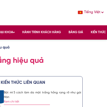
Tiếng Việt
OẠI KHOA
HÀNH TRÌNH KHÁCH HÀNG
BẢNG GIÁ
KIẾN THỨC
ệu quả
ắng hiệu quả
KIẾN THỨC LIÊN QUAN
INH
Bật mí 5 cách làm da mặt trắng hồng rạng rỡ như gái
Hàn
ng những chuyên
Xem chi tiết