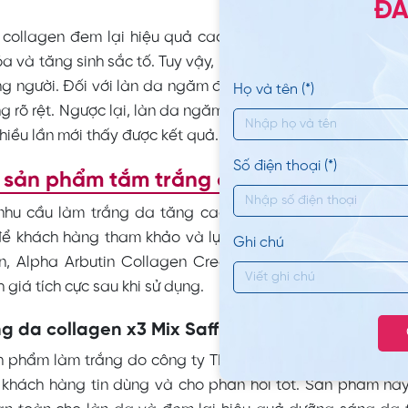
ĐĂ
 collagen
đem lại hiệu quả cao trong việc làm sáng tôn
hóa và tăng sinh sắc tố. Tuy vậy, hiệu quả của phương phá
g người. Đối với làn da ngăm đen ở mức độ nhẹ thì chỉ cần 
Họ và tên (*)
g rõ rệt. Ngược lại, làn da ngăm đen bẩm sinh cần phải 
hiều lần mới thấy được kết quả.
Số điện thoại (*)
sản phẩm tắm trắng collagen hiệu quả t
nhu cầu làm trắng da tăng cao, ngày càng có nhiều s
để khách hàng tham khảo và lựa chọn. Một số dòng sản 
Ghi chú
on, Alpha Arbutin Collagen Cream, Whistle Collagen Bo
 giá tích cực sau khi sử dụng.
g da collagen x3 Mix Saffron
n phẩm làm trắng do công ty TNHH MTV TM Mỹ phẩm Đô
khách hàng tin dùng và cho phản hồi tốt. Sản phẩm nà