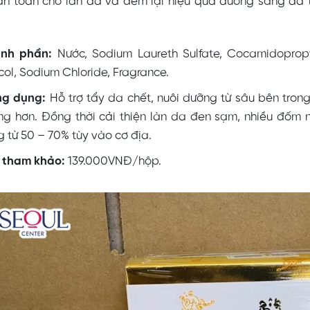
 an toàn cho làn da và đem lại hiệu quả dưỡng sáng da tố
nh phần:
Nước, Sodium Laureth Sulfate, Cocamidopropy
col, Sodium Chloride, Fragrance.
ng dụng:
Hỗ trợ tẩy da chết, nuôi dưỡng từ sâu bên tron
g hơn. Đồng thời cải thiện làn da đen sạm, nhiều đốm 
g từ 50 – 70% tùy vào cơ địa.
 tham khảo:
139.000VNĐ/hộp.