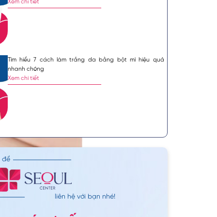
Xem chi tiết
Tìm hiểu 7 cách làm trắng da bằng bột mì hiệu quả
nhanh chóng
Xem chi tiết
n để
liên hệ với bạn nhé!
trắng hồng tự nhiên