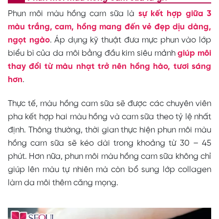
Phun môi màu hồng cam sữa là
sự kết hợp giữa 3
màu trắng, cam, hồng mang đến vẻ đẹp dịu dàng,
ngọt ngào
. Áp dụng kỹ thuật đưa mực phun vào lớp
biểu bì của da môi bằng đầu kim siêu mảnh
giúp môi
thay đổi từ màu nhạt trở nên hồng hào, tươi sáng
hơn
.
Thực tế, màu hồng cam sữa sẽ được các chuyên viên
pha kết hợp hai màu hồng và cam sữa theo tỷ lệ nhất
định. Thông thường, thời gian thực hiện phun môi màu
hồng cam sữa sẽ kéo dài trong khoảng từ 30 – 45
phút. Hơn nữa, phun môi màu hồng cam sữa không chỉ
giúp lên màu tự nhiên mà còn bổ sung lớp collagen
làm da môi thêm căng mọng.