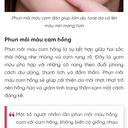
Phun môi màu cam đào giúp làm dịu tone da và lên
màu mịn màng hơn
Phun môi màu cam hồng
Phun môi màu cam hồng là sự kết hợp giữa hai sắc
thái hồng nhẹ nhàng và cam rạng rỡ. Đây là gam
màu phù hợp với những cô nàng theo đuổi phong
cách dịu dàng, thanh lịch và đằm thắm. Phun môi
màu cam hồng sẽ giúp cải thiện da môi nhợt nhạt trở
nên hồng hào và giảm tình trạng thâm sạm một cách
đáng kể.
Một số người nhầm lẫn phun môi màu hồng
cam với cam hồng, không biết có giống nhau