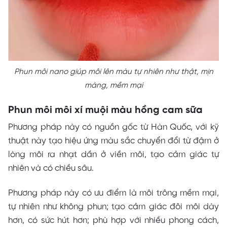
Phun môi nano giúp môi lên màu tự nhiên như thật, mịn
màng, mềm mại
Phun môi môi xí muội màu hồng cam sữa
Phương pháp này có nguồn gốc từ Hàn Quốc, với kỹ
thuật này tạo hiệu ứng màu sắc chuyển đổi từ đậm ở
lòng môi ra nhạt dần ở viền môi, tạo cảm giác tự
nhiên và có chiều sâu.
Phương pháp này có ưu điểm là môi trông mềm mại,
tự nhiên như không phun; tạo cảm giác đôi môi dày
hơn, có sức hút hơn; phù hợp với nhiều phong cách,