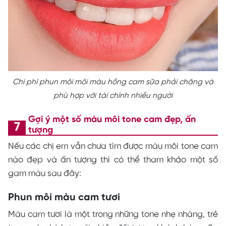
Chi phí phun môi môi màu hồng cam sữa phải chăng và
phù hợp với tài chính nhiều người
Gợi ý một số màu môi tone cam đẹp, ấn
tượng
Nếu các chị em vẫn chưa tìm được màu môi tone cam
nào đẹp và ấn tượng thì có thể tham khảo một số
gam màu sau đây:
Phun môi màu cam tươi
Màu cam tươi là một trong những tone nhẹ nhàng, trẻ