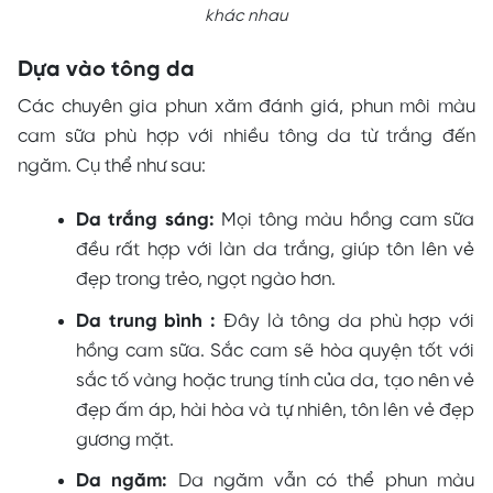
khác nhau
Dựa vào tông da
Các chuyên gia phun xăm đánh giá, phun môi màu
cam sữa phù hợp với nhiều tông da từ trắng đến
ngăm. Cụ thể như sau:
Da trắng sáng:
Mọi tông màu hồng cam sữa
đều rất hợp với làn da trắng, giúp tôn lên vẻ
đẹp trong trẻo, ngọt ngào hơn.
Da trung bình :
Đây là tông da phù hợp với
hồng cam sữa. Sắc cam sẽ hòa quyện tốt với
sắc tố vàng hoặc trung tính của da, tạo nên vẻ
đẹp ấm áp, hài hòa và tự nhiên, tôn lên vẻ đẹp
gương mặt.
Da ngăm:
Da ngăm vẫn có thể phun màu