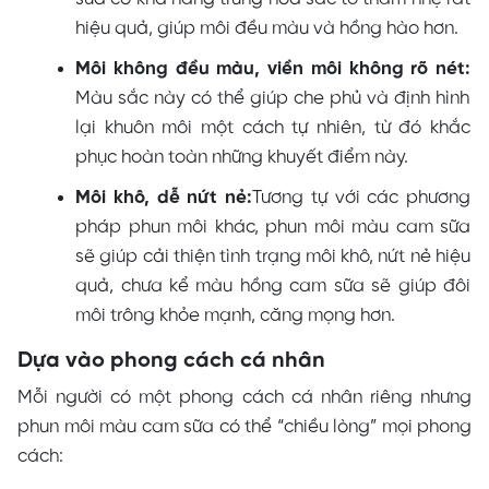
hiệu quả, giúp môi đều màu và hồng hào hơn.
Môi không đều màu, viền môi không rõ nét:
Màu sắc này có thể giúp che phủ và định hình
lại khuôn môi một cách tự nhiên, từ đó khắc
phục hoàn toàn những khuyết điểm này.
Môi khô, dễ nứt nẻ:
Tương tự với các phương
pháp phun môi khác, phun môi màu cam sữa
sẽ giúp cải thiện tình trạng môi khô, nứt nẻ hiệu
quả, chưa kể màu hồng cam sữa sẽ giúp đôi
môi trông khỏe mạnh, căng mọng hơn.
Dựa vào phong cách cá nhân
Mỗi người có một phong cách cá nhân riêng nhưng
phun môi màu cam sữa có thể “chiều lòng” mọi phong
cách: