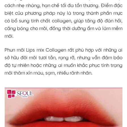
cách nhẹ nhàng, hạn chế tối đa tổn thương. Điểm đặc
biệt của phương pháp này là trong thành phần mực
có bổ sung tinh chất collagen, giúp tăng độ đàn hồi,
căng bóng cho môi, đồng thời dưỡng ẩm và làm mềm
môi.
Phun môi Lips mix Collagen rất phù hợp với những ai
sở hữu đôi môi tươi tắn, rạng rỡ, nhưng vẫn đảm bảo
độ tự nhiên hoặc những ai muốn khắc phục tình trạng
môi thâm xỉn màu, sạm, nhiều rãnh nhăn.