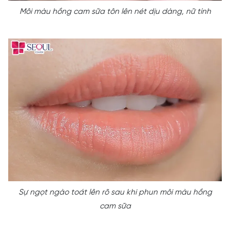
Môi màu hồng cam sữa tôn lên nét dịu dàng, nữ tính
Sự ngọt ngào toát lên rõ sau khi phun môi màu hồng
cam sữa