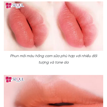
Phun môi màu hồng cam sữa phù hợp với nhiều đối
tượng và tone da