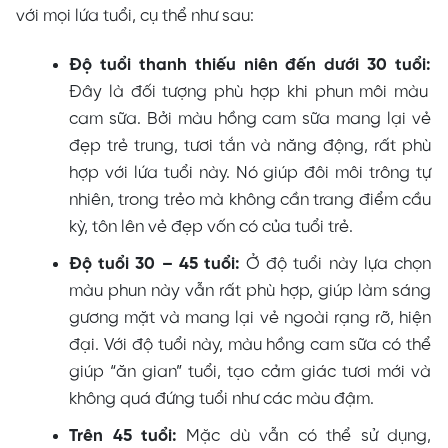
với mọi lứa tuổi, cụ thể như sau:
Độ tuổi thanh thiếu niên đến dưới 30 tuổi:
Đây là đối tượng phù hợp khi phun môi màu
cam sữa. Bởi màu hồng cam sữa mang lại vẻ
đẹp trẻ trung, tươi tắn và năng động, rất phù
hợp với lứa tuổi này. Nó giúp đôi môi trông tự
nhiên, trong trẻo mà không cần trang điểm cầu
kỳ, tôn lên vẻ đẹp vốn có của tuổi trẻ.
Độ tuổi 30 – 45 tuổi:
Ở độ tuổi này lựa chọn
màu phun này vẫn rất phù hợp, giúp làm sáng
gương mặt và mang lại vẻ ngoài rạng rỡ, hiện
đại. Với độ tuổi này, màu hồng cam sữa có thể
giúp “ăn gian” tuổi, tạo cảm giác tươi mới và
không quá đứng tuổi như các màu đậm.
Trên 45 tuổi:
Mặc dù vẫn có thể sử dụng,