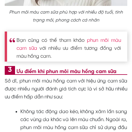
Phun môi màu cam sữa phù hợp với nhiều độ tuổi, tình
trạng môi, phong cách cá nhân
Bạn cũng có thể tham khảo
phun môi màu
cam sữa
với nhiều ưu điểm tương đồng với
màu hồng cam.
Ưu điểm khi phun môi màu hồng cam sữa
Sở dĩ, phun môi màu hồng cam với hiệu ứng cam sữa
được nhiều người đánh giá tích cực là vì sở hữu nhiều
ưu điểm hấp dẫn như sau:
Không tác động dao kéo, không xâm lấn sang
các vùng da khác và lên màu chuẩn. Ngoài ra,
phun môi màu hồng cam sữa chỉ sử dụng đầu