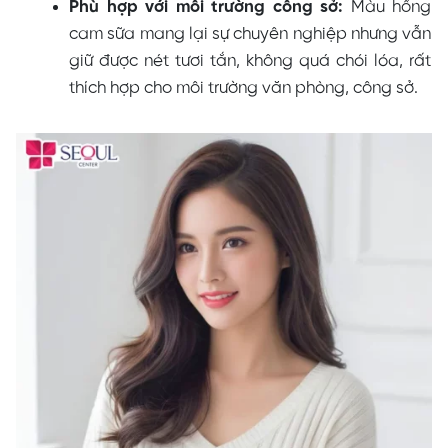
Phù hợp với môi trường công sở:
Màu hồng
cam sữa mang lại sự chuyên nghiệp nhưng vẫn
giữ được nét tươi tắn, không quá chói lóa, rất
thích hợp cho môi trường văn phòng, công sở.