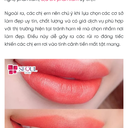
Ngoài ra, các chị em nên chú ý khi lựa chọn các cơ sở
làm đẹp uy tín, chất lượng và có giá dịch vụ phù hợp
với thị trường hiện tại tránh ham rẻ mà chọn nhầm nơi
làm đẹp. Điều này dễ gây ra các rủi ro đáng tiếc
khiến các chị em rơi vào tình cảnh tiền mất tật mang.