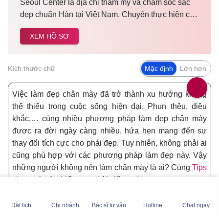
Seoul Center là địa chỉ thẩm mỹ và chăm sóc sắc
đẹp chuẩn Hàn tại Việt Nam. Chuyên thực hiện các
dịch vụ spa làm đẹp, chăm sóc da công nghệ cao…
XEM HỒ SƠ
Được nhiều khách hàng tin tưởng và lựa chọn cải
thiện vẻ đẹp tự nhiên.
Kích thước chữ
Mặc định
Lớn hơn
Việc làm đẹp chân mày đã trở thành xu hướng không
thể thiếu trong cuộc sống hiện đại. Phun thêu, điêu
khắc,… cùng nhiều phương pháp làm đẹp chân mày
được ra đời ngày càng nhiều, hứa hẹn mang đến sự
thay đổi tích cực cho phái đẹp. Tuy nhiên, không phải ai
cũng phù hợp với các phương pháp làm đẹp này. Vậy
những người không nên làm chân mày là ai? Cùng
Tips
phun mày
tìm hiểu trong bài viết sau!
Đặt lịch
Chi nhánh
Bác sĩ tư vấn
Hotline
Chat ngay
Người có da nhạy cảm