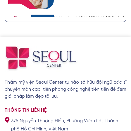
Công nghệ triệt lông DPL là gì? Có thật sự
hiệu quả?
Xem chi tiết
Sau khi triệt lông nách có được nhổ
không? Lưu ý cần biết
Xem chi tiết
Thẩm mỹ viện Seoul Center tự hào sở hữu đội ngũ bác sĩ
chuyên môn cao, tiên phong công nghệ tiên tiến để đem
Tại sao lông tay màu trắng xuất hiện? Có
ý nghĩa gì?
giải pháp làm đẹp tối ưu.
Xem chi tiết
THÔNG TIN LIÊN HỆ
375 Nguyễn Thượng Hiền, Phường Vườn Lài, Thành
Lông mọc ở tai điềm báo tốt hay xấu? Về
phố Hồ Chí Minh, Việt Nam
vận mệnh và tiền tài