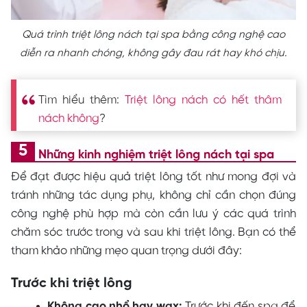
Quá trình triệt lông nách tại spa bằng công nghệ cao
diễn ra nhanh chóng, không gây đau rát hay khó chịu.
Tìm hiểu thêm:
Triệt lông nách có hết thâm
nách không
?
Những kinh nghiệm triệt lông nách tại spa
Để đạt được hiệu quả triệt lông tốt như mong đợi và
tránh những tác dụng phụ, không chỉ cần chọn đúng
công nghệ phù hợp mà còn cần lưu ý các quá trình
chăm sóc trước trong và sau khi triệt lông. Bạn có thể
tham khảo những mẹo quan trọng dưới đây:
Trước khi triệt lông
Không cạo nhổ hay wax:
Trước khi đến spa để