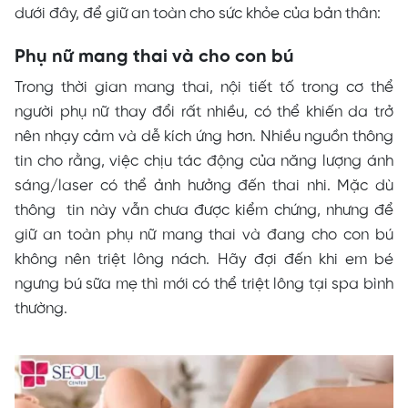
dưới đây, để
giữ
an toàn cho sức khỏe của bản thân:
Phụ nữ mang thai và cho con bú
Trong thời gian mang thai, nội tiết tố trong cơ thể
người phụ nữ thay đổi rất nhiều, có thể khiến da trở
nên nhạy cảm và dễ kích ứng hơn. Nhiều nguồn thông
tin cho rằng, việc chịu tác động của năng lượng ánh
sáng/laser có thể ảnh hưởng đến thai nhi. Mặc dù
thông tin này vẫn chưa được kiểm chứng, nhưng để
giữ
an toàn phụ nữ mang thai và đang cho con bú
không nên triệt lông nách. Hãy đợi đến khi em bé
ngưng bú sữa mẹ thì mới có thể triệt lông tại spa bình
thường.