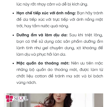
lúc này rất nhạy cảm và dễ bị kích ứng.
Hạn chế tiếp xúc với ánh nắng:
Bạn hãy tránh
để da tiếp xúc với trực tiếp với ánh nắng mặt
trời, hay tắm nước quá nóng.
Dưỡng ẩm và làm dịu da:
Sau khi triệt lông,
bạn có thể sử dụng các sản phẩm dưỡng ẩm
lành tính như gel chuyên dụng, xịt khoáng để
làm dịu và phục hồi làn da.
Mặc quần áo thoáng mát:
Nên ưu tiên mặc
những bộ quần áo thoáng mát, được làm từ
chất liệu cotton để tránh ma sát và bí bách
vùng nách.