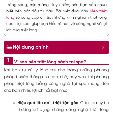
trắng sáng, mịn màng. Tuy nhiên, nếu bạn vẫn chưa
biết nên bắt đầu từ đâu. Bài viết dưới đây
Mẹo triệt
lông
sẽ cung cấp chi tiết những kinh nghiệm triệt lông
nách tại spa, giúp bạn hiểu rõ hơn về công nghệ và lợi
ích của triệt lông.
Nội dung chính
Vì sao nên triệt lông nách tại spa?
Khi bạn tự xử lý lông tại nhà bằng những phương
pháp truyền thống như cạo, nhổ, hay wax thì phương
pháp triệt lông bằng công nghệ tại spa mang đến
cho bạn nhiều lợi ích nổi bật như:
Hiệu
quả lâu dài, triệt tận g
ố
c
: Các spa uy tín
thưởng sử dụng những công nghệ triệt lông