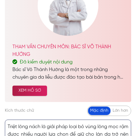
THAM VẤN CHUYÊN MÔN: BÁC SĨ VÕ THÀNH
HƯỚNG
Đã kiểm duyệt nội dung
Bác sĩ Võ Thành Hướng là một trong những
chuyên gia da liễu được đào tạo bài bản trong hệ
thống giáo dục chính quy, tốt nghiệp Bác sĩ Đa
XEM HỒ SƠ
Khoa và sở hữu hàng loạt chứng chỉ chuyên môn
uy tín. Với nền tảng kiến thức “đồ sộ” cùng sự nỗ
lực không ngừng, bác sĩ đã tích lũy được nhiều
Kích thước chữ
Mặc định
Lớn hơn
năm kinh nghiệm quý báu trong lĩnh vực da liễu.
Triệt lông nách là giải pháp loại bỏ vùng lông mọc rậm
được nhiều người lựa chọn để giữ cho làn da trở nên