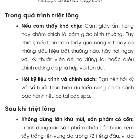
nếu bạn có làn da nhạy cảm
Trong quá trình triệt lông
Nếu cảm thấy khó chịu:
Cảm giác ấm nóng
hay châm chích là cảm giác bình thường. Tuy
nhiên, nếu bạn cảm thấy quá nóng rát, hay có
những dấu hiệu bất thường nào, hãy nói ngay
với kỹ thuật viên để họ dừng lại hoặc điều
chỉnh cường độ phù hợp với làn da.
Hỏi kỹ liệu trình và chính sách:
Bạn nên hỏi kỹ
về số buổi thực hiện dự kiến cùng chính sách
bảo hành nếu có tại các spa.
Sau khi triệt lông
Không dùng lăn khử mùi, sản phẩm có cồn:
Tránh dùng các sản phẩm chứa cồn hoặc kem
tẩy trắng lên vùng da trong 72 tiếng đầu, vì da