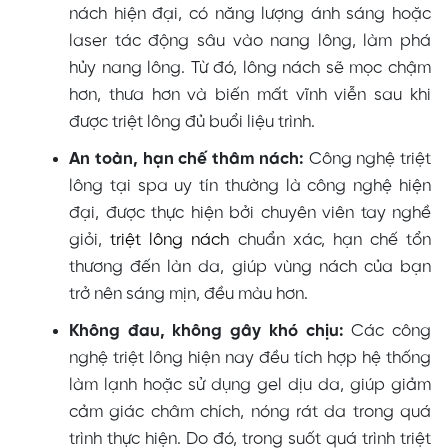
nách hiện đại, có năng lượng ánh sáng hoặc
laser tác động sâu vào nang lông, làm phá
hủy nang lông. Từ đó, lông nách sẽ mọc chậm
hơn, thưa hơn và biến mất vĩnh viễn sau khi
được triệt lông đủ buổi liệu trình.
An
toàn, hạn chế thâm nách:
Công nghệ triệt
lông tại spa uy tín thường là công nghệ hiện
đại, được thực hiện bởi chuyên viên tay nghề
giỏi,
triệt lông nách
chuẩn xác, hạn chế tổn
thương đến làn da, giúp vùng nách của bạn
trở nên sáng mịn, đều màu hơn.
Không đau, không gây khó chịu:
Các công
nghệ triệt lông hiện nay đều tích hợp hệ thống
làm lạnh hoặc sử dụng gel dịu da, giúp giảm
cảm giác châm chích, nóng rát da trong quá
trình thực hiện. Do đó, trong suốt quá trình triệt