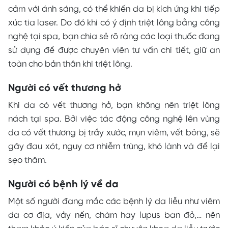
cảm với ánh sáng, có thể khiến da bị kích ứng khi tiếp
xúc tia laser. Do đó khi có ý định triệt lông bằng công
nghệ tại spa, bạn chia sẻ rõ ràng các loại thuốc đang
sử dụng để được chuyên viên tư vấn chi tiết,
giữ
an
toàn cho bản thân khi triệt lông.
Người có vết thương hở
Khi da có vết thương hở, bạn không nên triệt lông
nách tại spa. Bởi việc tác động công nghệ lên vùng
da có vết thương bị trầy xước, mụn viêm, vết bỏng, sẽ
gây đau xót, nguy cơ nhiễm trùng, khó lành và để lại
sẹo thâm.
Người có bệnh lý về da
Một số người đang mắc các bệnh lý da liễu như viêm
da cơ địa, vảy nến, chàm hay lupus ban đỏ,… nên