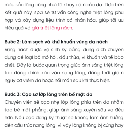
màu sắc lông cũng như độ nhạy cảm của da. Dựa trên
kết quả này, spa sẽ tư vấn công nghệ triệt lông phù
hợp và xây dựng liệu trình cá nhân hóa, giúp tối ưu
hiệu quả và
giá triệt lông nách
.
Bước 2: Làm sạch và khử khuẩn vùng da nách
Vùng nách được vệ sinh kỹ bằng dung dịch chuyên
dụng để loại bỏ mồ hôi, dầu thừa, vi khuẩn và tế bào
chết. Đây là bước quan trọng giúp ánh sáng triệt lông
tác động chính xác vào nang lông, đồng thời giảm
nguy cơ viêm da hoặc nổi mẩn sau khi thực hiện.
Bước 3: Cạo sơ lớp lông trên bề mặt da
Chuyên viên sẽ cạo nhẹ lớp lông phía trên da nhằm
tạo bề mặt phẳng, giúp ánh sáng xuyên sâu và đều
hơn. Nếu cạo đúng kỹ thuật sẽ không làm ảnh hưởng
đến cấu trúc nang lông, vì vậy lông không bị cứng hay