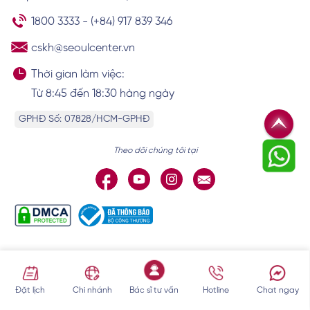
Xem chi tiết
1800 3333
-
(+84) 917 839 346
cskh@seoulcenter.vn
Thời gian làm việc:
Từ 8:45 đến 18:30 hàng ngày
GPHĐ Số: 07828/HCM-GPHĐ
Theo dõi chúng tôi tại
BÀI VIẾT NỔI BẬT
Đặt lịch
Chi nhánh
Bác sĩ tư vấn
Hotline
Chat ngay
CHÍNH SÁCH