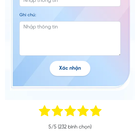
Ghi chú:
Xác nhận
5
/5 (
232
bình chọn)