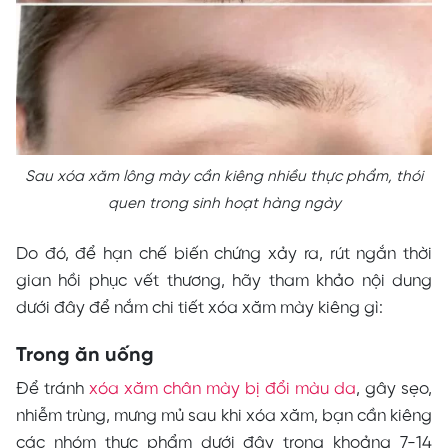
Sau xóa xăm lông mày cần kiêng nhiều thực phẩm, thói
quen trong sinh hoạt hàng ngày
Do đó, để hạn chế biến chứng xảy ra, rút ngắn thời
gian hồi phục vết thương, hãy tham khảo nội dung
dưới đây để nắm chi tiết xóa xăm mày kiêng gì:
Trong ăn uống
Để tránh
xóa xăm chân mày bị đổi màu da
, gây sẹo,
nhiễm trùng, mưng mủ sau khi xóa xăm, bạn cần kiêng
các nhóm thực phẩm dưới đây trong khoảng 7-14