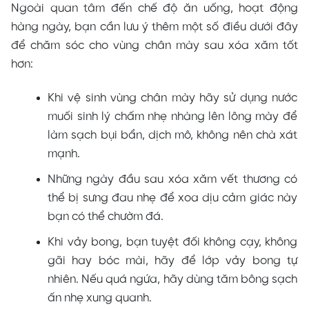
Ngoài quan tâm đến chế độ ăn uống, hoạt động
hàng ngày, bạn cần lưu ý thêm một số điều dưới đây
để chăm sóc cho vùng chân mày sau xóa xăm tốt
hơn:
Khi vệ sinh vùng chân mày hãy sử dụng nước
muối sinh lý chấm nhẹ nhàng lên lông mày để
làm sạch bụi bẩn, dịch mô, không nên chà xát
mạnh.
Những ngày đầu sau xóa xăm vết thương có
thể bị sưng đau nhẹ để xoa dịu cảm giác này
bạn có thể chườm đá.
Khi vảy bong, bạn tuyệt đối không cạy, không
gãi hay bóc mài, hãy để lớp vảy bong tự
nhiên. Nếu quá ngứa, hãy dùng tăm bông sạch
ấn nhẹ xung quanh.