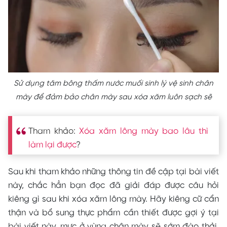
Sử dụng tăm bông thấm nước muối sinh lý vệ sinh chân
mày để đảm bảo chân mày sau xóa xăm luôn sạch sẽ
Tham khảo:
Xóa xăm lông mày bao lâu thì
làm lại được
?
Sau khi tham khảo những thông tin đề cập tại bài viết
này, chắc hẳn bạn đọc đã giải đáp được câu hỏi
kiêng gì sau khi xóa xăm lông mày. Hãy kiêng cữ cẩn
thận và bổ sung thực phẩm cần thiết được gợi ý tại
bài viết này, mực ở vùng chân mày sẽ sớm đào thải,