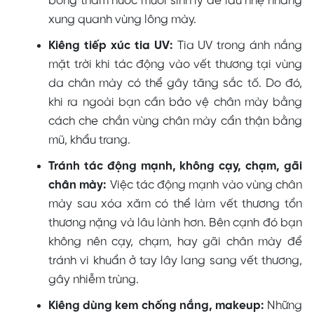
bông thấm nước muối sinh lý để lau nhẹ nhàng
xung quanh vùng lông mày.
Kiêng tiếp xúc tia UV:
Tia UV trong ánh nắng
mặt trời khi tác động vào vết thương tại vùng
da chân mày có thể gây tăng sắc tố. Do đó,
khi ra ngoài bạn cần bảo vệ chân mày bằng
cách che chắn vùng chân mày cẩn thận bằng
mũ, khẩu trang.
Tránh tác động mạnh, không cạy, chạm, gãi
chân mày:
Việc tác động mạnh vào vùng chân
mày sau xóa xăm có thể làm vết thương tổn
thương nặng và lâu lành hơn. Bên cạnh đó bạn
không nên cạy, chạm, hay gãi chân mày để
tránh vi khuẩn ở tay lây lang sang vết thương,
gây nhiễm trùng.
Kiêng dùng kem chống nắng, makeup:
Những