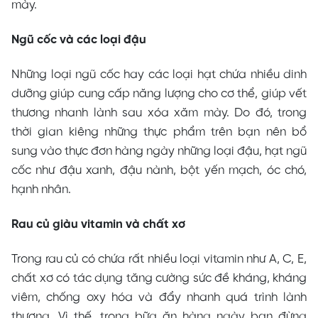
mày.
Ngũ cốc và các loại đậu
Những loại ngũ cốc hay các loại hạt chứa nhiều dinh
dưỡng giúp cung cấp năng lượng cho cơ thể, giúp vết
thương nhanh lành sau xóa xăm mày. Do đó, trong
thời gian kiêng những thực phẩm trên bạn nên bổ
sung vào thực đơn hàng ngày những loại đậu, hạt ngũ
cốc như đậu xanh, đậu nành, bột yến mạch, óc chó,
hạnh nhân.
Rau củ giàu vitamin và chất xơ
Trong rau củ có chứa rất nhiều loại vitamin như A, C, E,
chất xơ có tác dụng tăng cường sức đề kháng, kháng
viêm, chống oxy hóa và đẩy nhanh quá trình lành
thương. Vì thế, trong bữa ăn hàng ngày bạn đừng