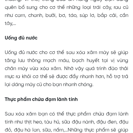
quên bổ sung cho cơ thể những loại trái cây, rau củ
như cam, chanh, bưởi, bơ, táo, súp lơ, bắp cải, cần
tây,…
Uống đủ nước
Uống đủ nước cho cơ thể sau xóa xăm mày sẽ giúp
tăng lưu thông mạch máu, bạch huyết tại vị vùng
chân mày vừa xóa xăm. Nhờ vậy quá trình đào thải
mực ra khỏi cơ thể sẽ được đẩy nhanh hơn, hỗ trợ trả
lại dáng mày cũ cho bạn nhanh chóng.
Thực phẩm chứa đạm lành tính
Sau xóa xăm bạn có thể thực phẩm chứa đạm lành
tính như thịt heo, tàu hũ, sữa đậu nành, đậu đen, đậu
đỏ, đậu hà lan, sữa, nấm,…Những thực phẩm sẽ giúp