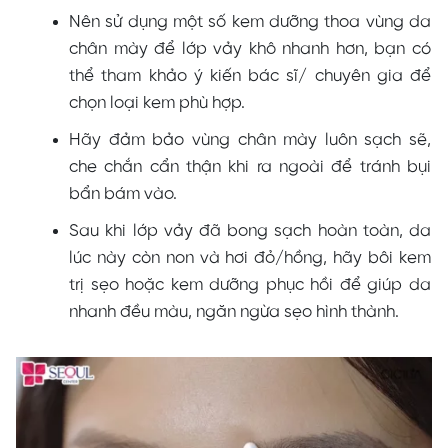
Nên sử dụng một số kem dưỡng thoa vùng da
chân mày để lớp vảy khô nhanh hơn, bạn có
thể tham khảo ý kiến bác sĩ/ chuyên gia để
chọn loại kem phù hợp.
Hãy đảm bảo vùng chân mày luôn sạch sẽ,
che chắn cẩn thận khi ra ngoài để tránh bụi
bẩn bám vào.
Sau khi lớp vảy đã bong sạch hoàn toàn, da
lúc này còn non và hơi đỏ/hồng, hãy bôi kem
trị sẹo hoặc kem dưỡng phục hồi để giúp da
nhanh đều màu, ngăn ngừa sẹo hình thành.