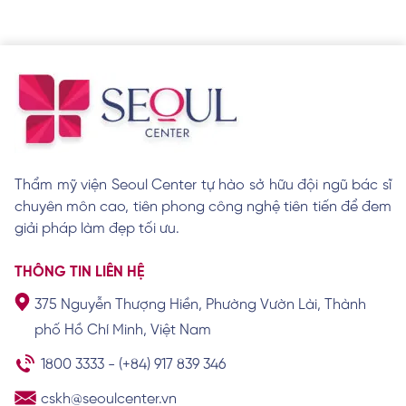
ý nghĩa tướng số
Xem chi tiết
8 tướng lông mày phụ nữ xấu theo quan
niệm nhân tướng học
Xem chi tiết
Thẩm mỹ viện Seoul Center tự hào sở hữu đội ngũ bác sĩ
chuyên môn cao, tiên phong công nghệ tiên tiến để đem
Cách làm lông mày rậm cho nam giới hiệu
quả tại nhà
giải pháp làm đẹp tối ưu.
Xem chi tiết
THÔNG TIN LIÊN HỆ
375 Nguyễn Thượng Hiền, Phường Vườn Lài, Thành
Khám phá tướng số, vận mệnh của người
phố Hồ Chí Minh, Việt Nam
có lông mày chữ nhất
Xem chi tiết
1800 3333
-
(+84) 917 839 346
cskh@seoulcenter.vn