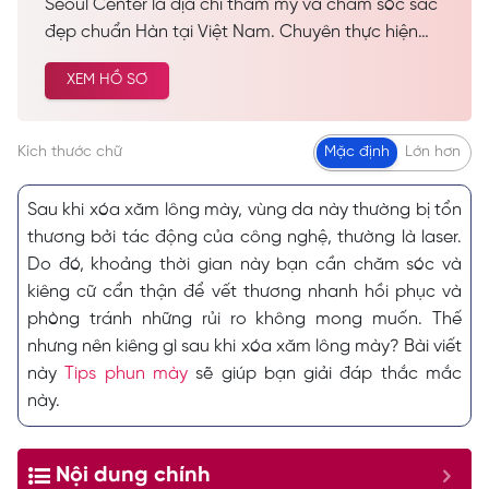
Seoul Center là địa chỉ thẩm mỹ và chăm sóc sắc
đẹp chuẩn Hàn tại Việt Nam. Chuyên thực hiện
các dịch vụ spa làm đẹp, chăm sóc da công nghệ
XEM HỒ SƠ
cao… Được nhiều khách hàng tin tưởng và lựa
chọn cải thiện vẻ đẹp tự nhiên.
Kích thước chữ
Mặc định
Lớn hơn
Sau khi xóa xăm lông mày, vùng da này thường bị tổn
thương bởi tác động của công nghệ, thường là laser.
Do đó, khoảng thời gian này bạn cần chăm sóc và
kiêng cữ cẩn thận để vết thương nhanh hồi phục và
phòng tránh những rủi ro không mong muốn. Thế
nhưng nên kiêng gì sau khi xóa xăm lông mày? Bài viết
này
Tips phun mày
sẽ giúp bạn giải đáp thắc mắc
này.
Nội dung chính