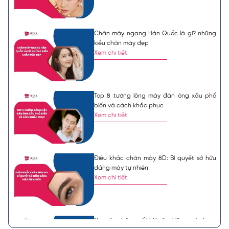
Chân mày ngang Hàn Quốc là gì? những
kiểu chân mày đẹp
Xem chi tiết
Top 8 tướng lông mày đàn ông xấu phổ
biến và cách khắc phục
Xem chi tiết
Điêu khắc chân mày 8D: Bí quyết sở hữu
dáng mày tự nhiên
Xem chi tiết
Nguyên nhân xuất hiện 1 sợi lông mày bạc,