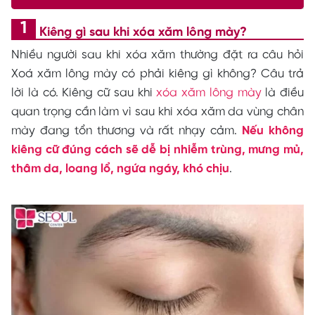
Kiêng gì sau khi xóa xăm lông mày?
Nhiều người sau khi xóa xăm thường đặt ra câu hỏi
Xoá xăm lông mày có phải kiêng gì không? Câu trả
lời là có. Kiêng cữ sau khi
xóa xăm lông mày
là điều
quan trọng cần làm vì sau khi xóa xăm da vùng chân
mày đang tổn thương và rất nhạy cảm.
Nếu không
kiêng cữ đúng cách sẽ dễ bị nhiễm trùng, mưng mủ,
thâm da, loang lổ, ngứa ngáy, khó chịu
.