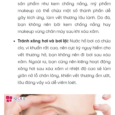
sản phẩm như kem chống nắng, mỹ phẩm
makeup có thể chứa một số thành phần dễ
gây kích ứng, làm vết thương lâu lành. Do đó,
bạn không nên bôi kem chống nắng hay
makeup vùng chân mày sau khi xóa xăm.
Tránh xông hơi và bơi lội:
Nước hồ bơi có chứa
clo, vi khuẩn rất cao, nên cực kỳ nguy hiểm cho
vết thương hở, bạn không nên đi bơi sau xóa
xăm. Ngoài ra, bạn cũng nên kiêng hoạt động
xông hơi sau xóa xăm vì nhiệt độ cao sẽ làm
giãn nở lỗ chân lông, khiến vết thương ẩm ướt,
lâu đóng vảy và dễ viêm loét.