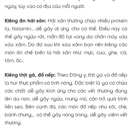
ngày, tùy vào cơ địa của mỗi người.
Kiêng ăn hải sản:
Hải sản thường chứa nhiều protein
lạ, histamin… dễ gây dị ứng cho cơ thể. Điều này có
thể gây ngứa rát, mẩn đỏ tại vùng da chân mày vừa
xóa xăm. Do đó sau khi xóa xăm bạn nên kiêng các
món ăn chế biến từ hải sản như: mực, cua, ghẹ, cá,
tôm, ốc…
Kiêng thịt gà, đồ nếp:
Theo Đông y, thịt gà và đồ nếp
là hai thực phẩm có tính nóng. Đặc biệt là gà có chứa
các chất dễ gây kích ứng cho các vết thương đang
lên da non, dễ gây ngứa, mưng mủ, cản trở quá trình
liền sẹo. Bên cạnh đó, các món đồ nếp như xôi, chè,
bánh chưng,.. có thể gây nóng trong, dễ gây viêm vết
thương.