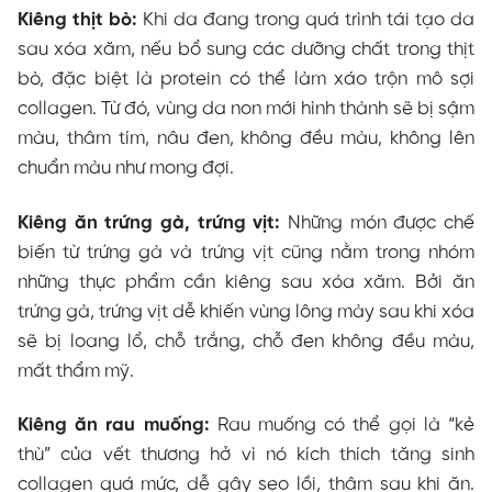
Kiêng thịt bò:
Khi da đang trong quá trình tái tạo da
sau xóa xăm, nếu bổ sung các dưỡng chất trong thịt
bò, đặc biệt là protein có thể làm xáo trộn mô sợi
collagen. Từ đó, vùng da non mới hình thành sẽ bị sậm
màu, thâm tím, nâu đen, không đều màu, không lên
chuẩn màu như mong đợi.
Kiêng ăn trứng gà, trứng vịt:
Những món được chế
biến từ trứng gà và trứng vịt cũng nằm trong nhóm
những thực phẩm cần kiêng sau xóa xăm. Bởi ăn
trứng gà, trứng vịt dễ khiến vùng lông mày sau khi xóa
sẽ bị loang lổ, chỗ trắng, chỗ đen không đều màu,
mất thẩm mỹ.
Kiêng ăn rau muống:
Rau muống có thể gọi là “kẻ
thù” của vết thương hở vì nó kích thích tăng sinh
collagen quá mức, dễ gây sẹo lồi, thâm sau khi ăn.